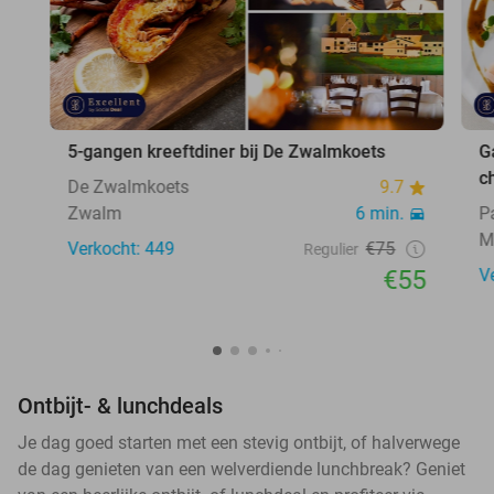
5-gangen kreeftdiner bij De Zwalmkoets
G
c
De Zwalmkoets
9.7
Zwalm
6 min.
P
M
Verkocht: 449
€75
Regulier
€55
V
Ontbijt- & lunchdeals
Je dag goed starten met een stevig ontbijt, of halverwege
de dag genieten van een welverdiende lunchbreak? Geniet