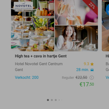
22%
High tea + cava in hartje Gent
H
Hotel Novotel Gent Centrum
9.3
B
Gent
28 min.
G
Verkocht: 200
€22,50
V
Regulier
€17
,50