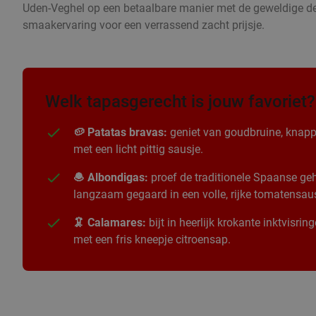
Uden-Veghel op een betaalbare manier met de geweldige dea
smaakervaring voor een verrassend zacht prijsje.
Welk tapasgerecht is jouw favoriet?
🥔 Patatas bravas:
geniet van goudbruine, knapp
met een licht pittig sausje.
🧆 Albondigas:
proef de traditionele Spaanse geha
langzaam gegaard in een volle, rijke tomatensau
🦑 Calamares:
bijt in heerlijk krokante inktvisri
met een fris kneepje citroensap.