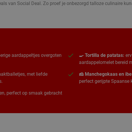
ls van Social Deal. Zo proef je onbezorgd talloze culinaire ku
erige aardappeltjes overgoten
🍳 Tortilla de patatas:
erv
aardappelomelet bereid me
ktballetjes, met liefde
🧀 Manchegokaas en ibe
s.
perfect gerijpte Spaanse
ngen, perfect op smaak gebracht