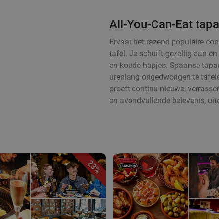
All-You-Can-Eat tap
Ervaar het razend populaire con
tafel. Je schuift gezellig aan 
en koude hapjes. Spaanse tapas
urenlang ongedwongen te tafelen
proeft continu nieuwe, verrass
en avondvullende belevenis, uit
23%