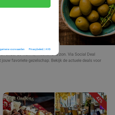
lgemene voorwaarden
Privacybeleid / AVG
even onder de warme, mediterrane zon. Via Social Deal
t jouw favoriete gezelschap. Bekijk de actuele deals voor
42%