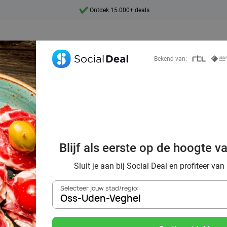
Ontdek 15.000+ deals
7 dagen per week beschikbaar
10+ miljoen leden
Bekend van:
9,4
Ontdek 15.000+ deals
ek voordelig de 
aurants in Oss-U
Blijf als eerste op de hoogte v
en omgeving
Sluit je aan bij Social Deal en profiteer van
Selecteer jouw stad/regio:
Oss-Uden-Veghel
Zoek deals in de buurt van
Oss-Uden-Veghel