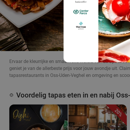
Ervaar de kleurrijke en smaakvolle wereld van de Spaanse k
geniet je van de allerbeste prijs voor jouw avondje uit. Cl
tapasrestaurants in Oss-Uden-Veghel en omgeving en scoor 
Voordelig tapas eten in en nabij Os
🍲
20%