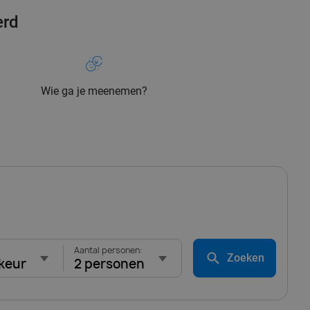
erd
Wie ga je meenemen?
Aantal personen:
Zoeken
keur
2 personen