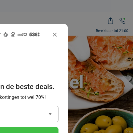
Bereikbaar tot 21:00
beste
den-Veghel
an de beste deals.
 kortingen tot wel 70%!