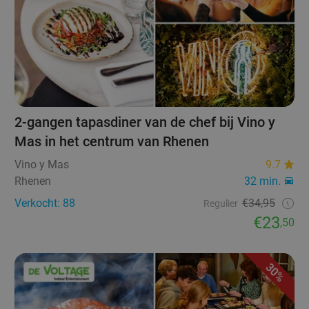
2-gangen tapasdiner van de chef bij Vino y
Mas in het centrum van Rhenen
Vino y Mas
9.7
Rhenen
32 min.
Verkocht: 88
€34,95
Regulier
€23
,50
30%