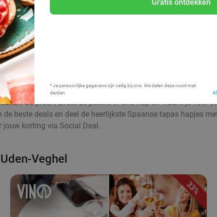
Gratis ontdekken
Bij mij in de buurt
* Je persoonlijke gegevens zijn veilig bij ons. We delen deze nooit met
derden.
A
euken. Je proeft direct de passie in elke hap en waant je voor 
aim de beste deals en deel de heerlijkste Spaanse tapas hapjes me
jouw korting via Social Deal.
s-Uden-Veghel
33%