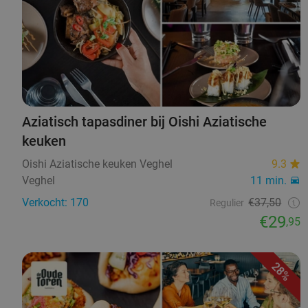
Aziatisch tapasdiner bij Oishi Aziatische
keuken
Oishi Aziatische keuken Veghel
9.3
Veghel
11 min.
Verkocht: 170
€37,50
Regulier
€29
,95
28%