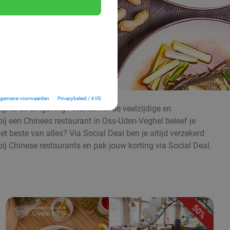
lgemene voorwaarden
Privacybeleid / AVG
Veghel en omgeving? Welkom in de veelzijdige en
 bij een Chinees restaurant in Oss-Uden-Veghel beleef je
et beste van alles? Via Social Deal ben je altijd verzekerd
bij Chinese restaurants en pak jouw korting via Social Deal.
50%