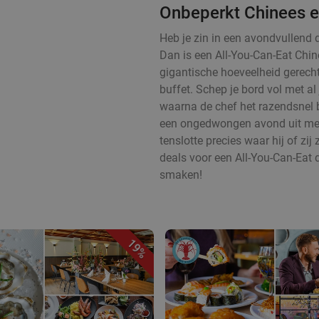
Onbeperkt Chinees e
Heb je zin in een avondvullend 
Dan is een All-You-Can-Eat Chin
gigantische hoeveelheid gerecht
buffet. Schep je bord vol met al
waarna de chef het razendsnel b
een ongedwongen avond uit met e
tenslotte precies waar hij of zij 
deals voor een All-You-Can-Eat d
smaken!
19%