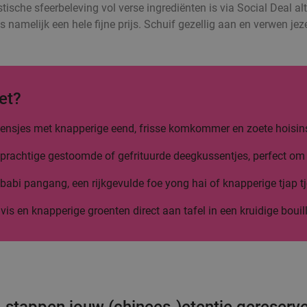
stische sfeerbeleving vol verse ingrediënten is via Social Deal alt
s namelijk een hele fijne prijs. Schuif gezellig aan en verwen j
et?
 flensjes met knapperige eend, frisse komkommer en zoete hoisin
prachtige gestoomde of gefrituurde deegkussentjes, perfect om 
abi pangang, een rijkgevulde foe yong hai of knapperige tjap tj
 vis en knapperige groenten direct aan tafel in een kruidige bouil