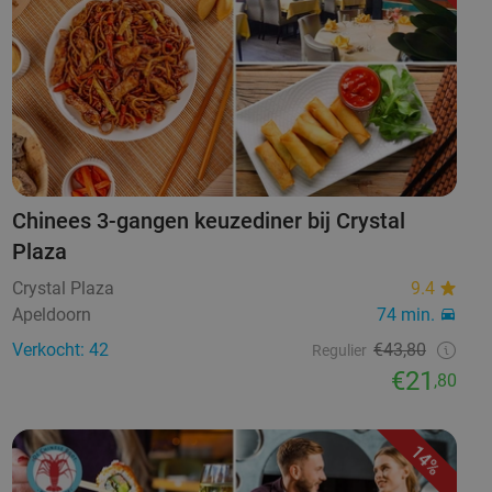
Chinees 3-gangen keuzediner bij Crystal
Plaza
Crystal Plaza
9.4
Apeldoorn
74 min.
Verkocht: 42
€43,80
Regulier
€21
,80
14%