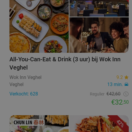
All-You-Can-Eat & Drink (3 uur) bij Wok Inn
Veghel
Wok Inn Veghel
9.2
Veghel
13 min.
Verkocht: 628
€42,60
Regulier
€32
,50
42%