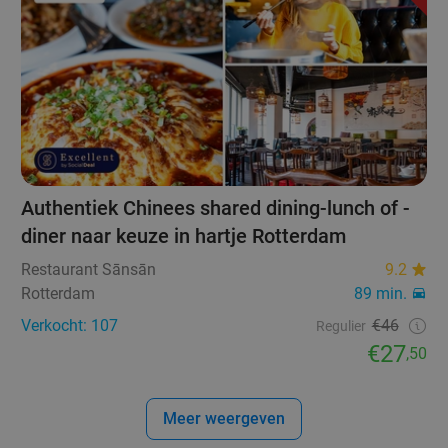
Authentiek Chinees shared dining-lunch of -
diner naar keuze in hartje Rotterdam
Restaurant Sānsān
9.2
Rotterdam
89 min.
Verkocht: 107
€46
Regulier
€27
,50
Meer weergeven