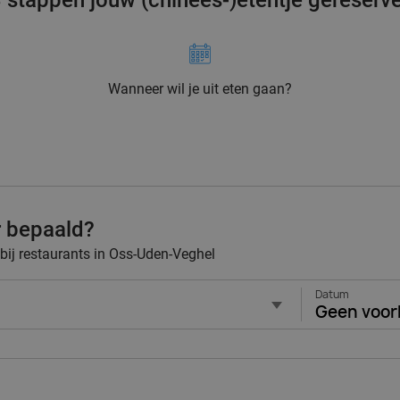
3 stappen jouw (chinees-)etentje gereserv
Wanneer wil je uit eten gaan?
r bepaald?
 bij restaurants in Oss-Uden-Veghel
Datum
Geen voor