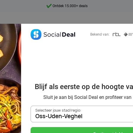
Ontdek 15.000+ deals
7 dagen per week beschikbaar
10+ miljoen leden
Bekend van:
9,4
Ontdek 15.000+ deals
oordelig de best
nts in Oss-Uden-
Blijf als eerste op de hoogte v
omgeving
Sluit je aan bij Social Deal en profiteer van
Selecteer jouw stad/regio:
Oss-Uden-Veghel
Zoek deals in de buurt van
Oss-Uden-Veghel