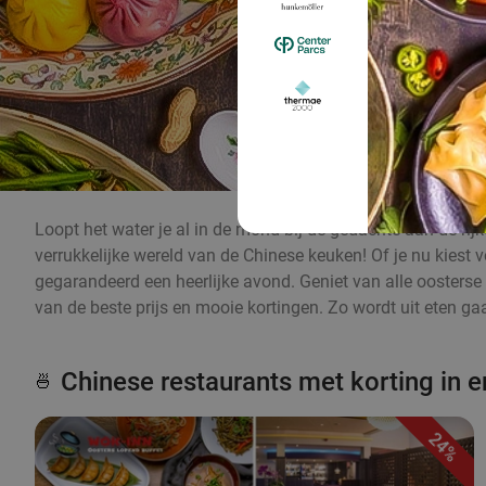
Loopt het water je al in de mond bij de gedachte aan de r
verrukkelijke wereld van de Chinese keuken! Of je nu kiest v
gegarandeerd een heerlijke avond. Geniet van alle oosterse s
van de beste prijs en mooie kortingen. Zo wordt uit eten ga
Chinese restaurants met korting in 
🍜
24%