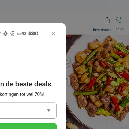
Bereikbaar tot 23:00
e Chinese
Veghel en
an de beste deals.
 kortingen tot wel 70%!