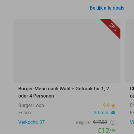
Bekijk alle deals
28%
Burger-Menü nach Wahl + Getränk für 1, 2
C
oder 4 Personen
o
Burger Loop
9.9
F
Essen
20 min.
E
Verkocht: 37
€17,99
V
Regulier
€12
,99