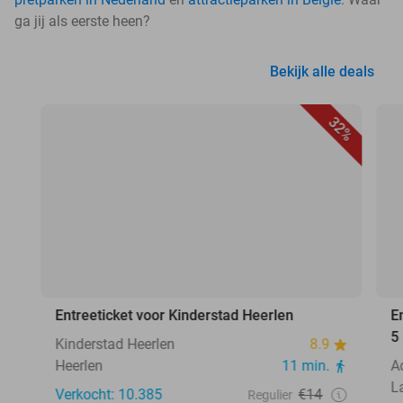
ga jij als eerste heen?
Bekijk alle deals
32%
Entreeticket voor Kinderstad Heerlen
E
5
Kinderstad Heerlen
8.9
Heerlen
11 min.
A
L
Verkocht: 10.385
€14
Regulier