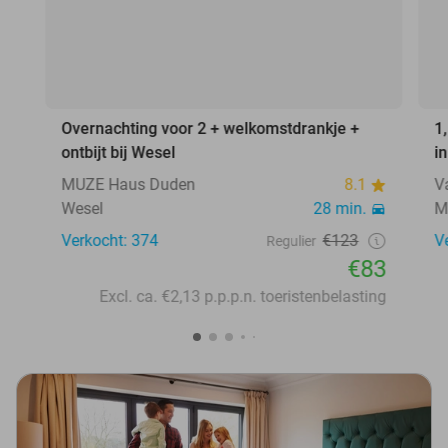
Overnachting voor 2 + welkomstdrankje +
1
ontbijt bij Wesel
i
MUZE Haus Duden
8.1
V
Wesel
28 min.
M
Verkocht: 374
€123
V
Regulier
€83
Excl. ca. €2,13 p.p.p.n. toeristenbelasting