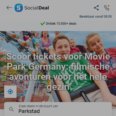
Ontdek 15.000+ deals
Bereikbaar vanaf 08:00
7 dagen per week beschikbaar
10+ miljoen leden
9,4
Scoor tickets voor Movie
Ontdek 15.000+ deals
Park Germany: filmische
avonturen voor het hele
gezin
Bij mij in de buurt
Zoek deals in de buurt van
Parkstad