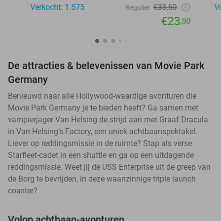
Verkocht: 1.575
€33,50
V
Regulier
€23
,50
De attracties & belevenissen van Movie Park
Germany
Benieuwd naar alle Hollywood-waardige avonturen die
Movie Park Germany je te bieden heeft? Ga samen met
vampierjager Van Helsing de strijd aan met Graaf Dracula
in Van Helsing’s Factory, een uniek achtbaanspektakel.
Liever op reddingsmissie in de ruimte? Stap als verse
Starfleet-cadet in een shuttle en ga op een uitdagende
reddingsmissie. Weet jij de USS Enterprise uit de greep van
de Borg te bevrijden, in deze waanzinnige triple launch
coaster?
Volop achtbaan-avonturen