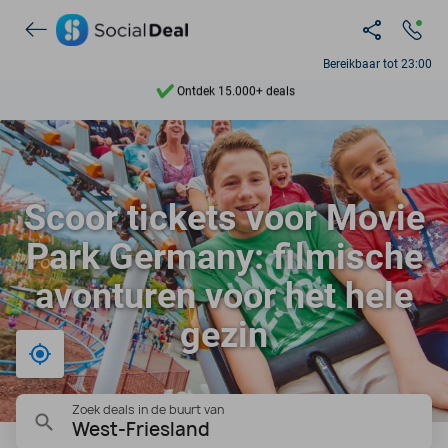
Ontdek 15.000+ deals
Bereikbaar tot 23:00
7 dagen per week beschikbaar
10+ miljoen leden
9,4
Scoor tickets voor Movie
Ontdek 15.000+ deals
Park Germany: filmische
avonturen voor het hele
gezin
Bij mij in de buurt
Zoek deals in de buurt van
West-Friesland