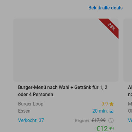
Bekijk alle deals
28%
Burger-Menü nach Wahl + Getränk für 1, 2
A
oder 4 Personen
n
Burger Loop
9.9
M
Essen
20 min.
O
Verkocht: 37
€17,99
V
Regulier
€12
,99