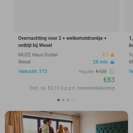
Overnachting voor 2 + welkomstdrankje +
1
ontbijt bij Wesel
i
MUZE Haus Duden
8.1
V
Wesel
28 min.
M
Verkocht: 373
€123
V
Regulier
€83
Excl. ca. €2,13 p.p.p.n. toeristenbelasting