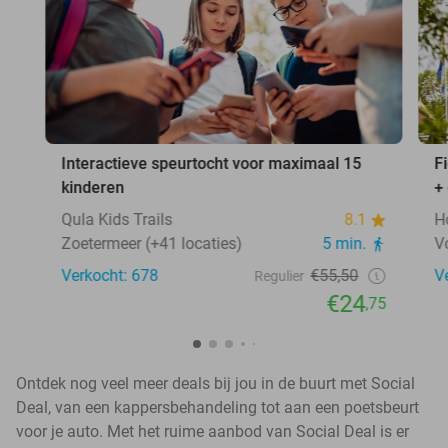
Interactieve speurtocht voor maximaal 15
F
kinderen
+
Qula Kids Trails
8.1
H
Zoetermeer (+41 locaties)
5 min.
V
Verkocht: 678
€55,50
V
Regulier
€24
,75
Ontdek nog veel meer deals bij jou in de buurt met Social
Deal, van een kappersbehandeling tot aan een poetsbeurt
voor je auto. Met het ruime aanbod van Social Deal is er