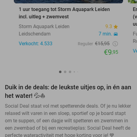
1 uur toegang tot Storm Aquapark Leiden
E
incl. uitleg + zwemvest
(
u
Storm Aquapark Leiden
9.3
Leidschendam
7 min.
F
R
Verkocht: 4.533
€15,95
Regulier
€9
V
,95
Duik in de deals: de leukste uitjes op, in én aan
het water! 💦⛵
Social Deal staat vol met spetterende deals. Of je nu lekker
relaxed wilt varen in een sloep, sportief op je board stapt
om te suppen, of een dagje wilt spetteren en zwemmen in
een zwembad of bij een recreatieplas: Social Deal heeft de
perfecte wateractiviteit met hoge korting voor je! 💙