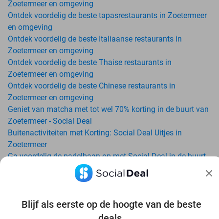
Zoetermeer en omgeving
Ontdek voordelig de beste tapasrestaurants in Zoetermeer
en omgeving
Ontdek voordelig de beste Italiaanse restaurants in
Zoetermeer en omgeving
Ontdek voordelig de beste Thaise restaurants in
Zoetermeer en omgeving
Ontdek voordelig de beste Chinese restaurants in
Zoetermeer en omgeving
Geniet van matcha met tot wel 70% korting in de buurt van
Zoetermeer - Social Deal
Buitenactiviteiten met Korting: Social Deal Uitjes in
Zoetermeer
Ga voordelig de padelbaan op met Social Deal in de buurt
van Zoetermeer
Geniet van je vakantie in Zoetermeer in Nederland met
Social Deal
Ontdek voordelig Pilates in Zoetermeer - Social Deal
Blijf als eerste op de hoogte van de beste
Ervaar de kwaliteit van het Van der Valk hotel in
deals.