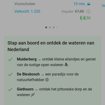
Voorschoten
10 min.
V
Verkocht: 1.320
€7,80
Regulier
€4
,50
Stap aan boord en ontdek de wateren van
Nederland
Muiderberg
→ ontdek kleine eilandjes en geniet
van de rustige open wateren 🏝️
De Biesbosch
→ een paradijs voor de
natuurliefhebber 😍
Giethoorn
→ ontdek het pittoreske dorp en de
wateren 🛶