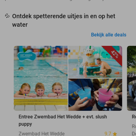
Ontdek spetterende uitjes in en op het
💦
water
Bekijk alle deals
42%
Entree Zwembad Het Wedde + evt. slush
R
puppy
R
Zwembad Het Wedde
9.7
D