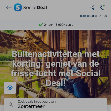
Bereikbaar tot 21:00
Ontdek 15.000+ deals
7 dagen per week beschikbaar
10+ miljoen leden
Buitenactiviteiten met
9,4
korting: geniet van de
Ontdek 15.000+ deals
frisse lucht met Social
Deal!
Bij mij in de buurt
Zoek deals in de buurt van
Zoetermeer