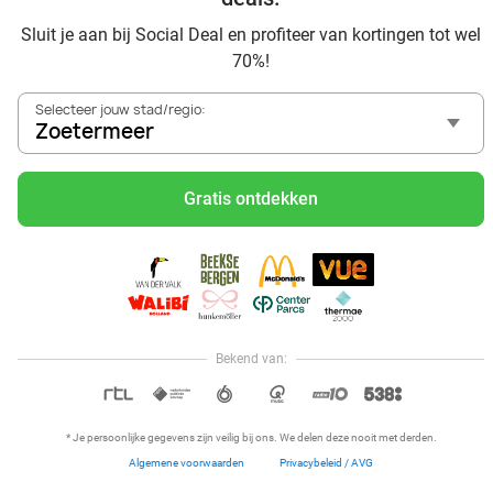
Zoetermeer en omgeving
Sluit je aan bij Social Deal en profiteer van kortingen tot wel
Voordelig genieten bij Sunparks met korting vanuit
70%!
Zoetermeer
Met hoge korting naar de zonnebank in Zoetermeer
Selecteer jouw stad/regio:
Skiën met korting in Zoetermeer? Ontdek de leukste
Zoetermeer
skihallen en indoor skibanen
Schaatsen in Zoetermeer en omgeving
Gratis ontdekken
Holiday on Ice tickets met korting in Zoetermeer
Social Deal voordeelshop: ah, zoveel mooie deals in regio
Zoetermeer!
Waan je in Italiaanse sferen met hoge korting bij Pavarotti
Reis af naar Ketteler Hof vanuit Zoetermeer en beleef
ultiem speelplezier met de kids
Bekend van:
Hoi, onze klantenservice is open,
dus als je een vraag hebt helpen
OPEN IN APP
we je graag!
* Je persoonlijke gegevens zijn veilig bij ons. We delen deze nooit met derden.
Algemene voorwaarden
Privacybeleid / AVG