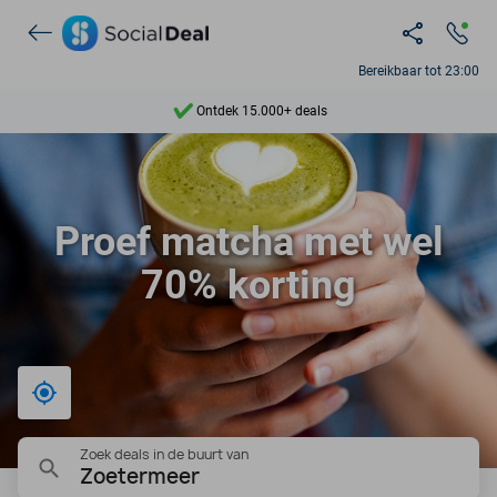
Bereikbaar tot 23:00
Ontdek 15.000+ deals
7 dagen per week beschikbaar
10+ miljoen leden
Proef matcha met wel
9,4
70% korting
Ontdek 15.000+ deals
Bij mij in de buurt
Zoek deals in de buurt van
Zoetermeer