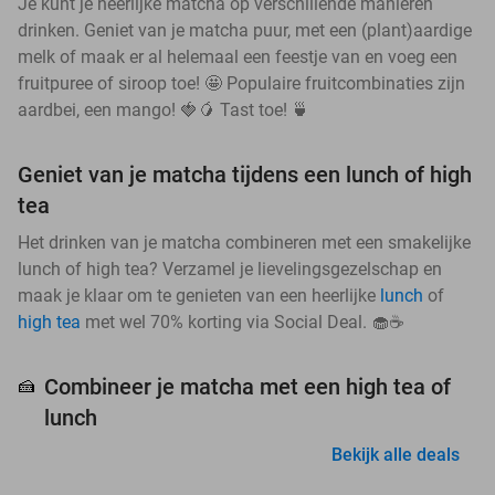
Je kunt je heerlijke matcha op verschillende manieren
drinken. Geniet van je matcha puur, met een (plant)aardige
melk of maak er al helemaal een feestje van en voeg een
fruitpuree of siroop toe! 🤩 Populaire fruitcombinaties zijn
aardbei, een mango! 🍓🥭 Tast toe! 🍵
Geniet van je matcha tijdens een lunch of high
tea
Het drinken van je matcha combineren met een smakelijke
lunch of high tea? Verzamel je lievelingsgezelschap en
maak je klaar om te genieten van een heerlijke
lunch
of
high tea
met wel 70% korting via Social Deal. 🧁☕
Combineer je matcha met een high tea of
🍰
lunch
Bekijk alle deals