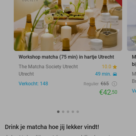
Workshop matcha (75 min) in hartje Utrecht
M
b
The Matcha Society Utrecht
10.0
Utrecht
49 min.
M
B
Verkocht: 148
€65
Regulier
€42
V
,50
Drink je matcha hoe jij lekker vindt!