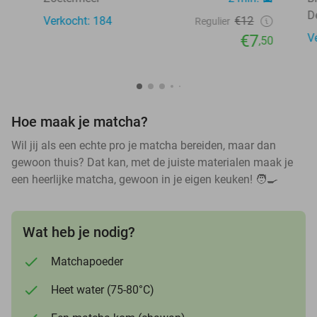
D
Verkocht: 184
€12
Regulier
€7
V
,50
Hoe maak je matcha?
Wil jij als een echte pro je matcha bereiden, maar dan
gewoon thuis? Dat kan, met de juiste materialen maak je
een heerlijke matcha, gewoon in je eigen keuken! 🧑🍳
Wat heb je nodig?
Matchapoeder
Heet water (75-80°C)