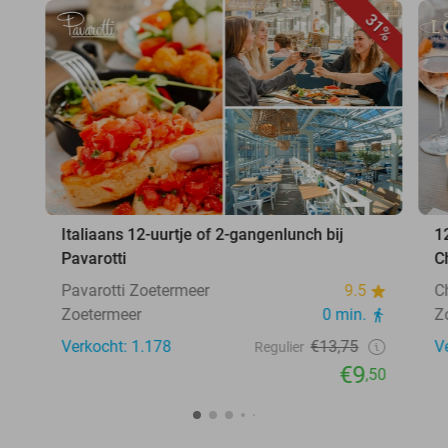
31%
Italiaans 12-uurtje of 2-gangenlunch bij
1
Pavarotti
C
Pavarotti Zoetermeer
9.5
C
Zoetermeer
0 min.
Z
Verkocht: 1.178
€13,75
V
Regulier
€9
,50