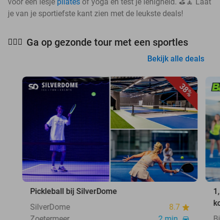
voor een lesje
pilates
of yoga en test je lenigheid. ⛳🧘 Laat
je van je sportiefste kant zien met de leukste deals!
Ga op gezonde tour met een sportles
🧘🏻‍♀️
Bekijk alle deals
38%
Pickleball bij SilverDome
1
k
SilverDome
8.7
Zoetermeer
2 min.
B