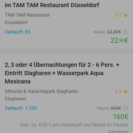
im TAM TAM Restaurant Düsseldorf
TAM TAM Restaurant
9.7
star
Düsseldorf
Verkauft: 65
32
,30
€
Regulär
22
€
,90
favorite_border
2, 3 oder 4 Übernachtungen für 2 - 6 Pers. +
55%
Eintritt Slagharen + Wasserpark Aqua
Mexicana
Attractie & Vakantiepark Slagharen
8.8
star
Slagharen
Verkauft: 1.320
355€
Regulär
160€
Exkl. ca. 8,50 € pro Unterkunft und Nacht an lokalen
Gebühren