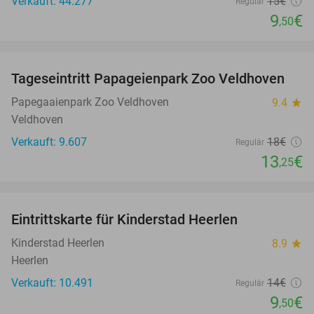
Verkauft: 44.277
15€
Regulär
9
€
,50
favorite_border
Tageseintritt Papageienpark Zoo Veldhoven
26%
Papegaaienpark Zoo Veldhoven
9.4
star
Veldhoven
Verkauft: 9.607
18€
Regulär
13
€
,25
favorite_border
Eintrittskarte für Kinderstad Heerlen
32%
Kinderstad Heerlen
8.9
star
Heerlen
Verkauft: 10.491
14€
Regulär
9
€
,50