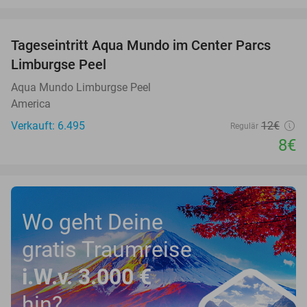
favorite_border
Tageseintritt Aqua Mundo im Center Parcs
33%
Limburgse Peel
Aqua Mundo Limburgse Peel
America
Verkauft: 6.495
12€
Regulär
8€
Wo geht Deine
gratis Traumreise
i.W.v. 3.000 €
hin?