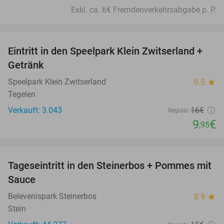
Exkl. ca. 6€ Fremdenverkehrsabgabe p. P.
favorite_border
Eintritt in den Speelpark Klein Zwitserland +
38%
Getränk
Speelpark Klein Zwitserland
9.5
star
Tegelen
Verkauft: 3.043
16€
Regulär
9
€
,95
favorite_border
Tageseintritt in den Steinerbos + Pommes mit
37%
Sauce
Belevenispark Steinerbos
8.9
star
Stein