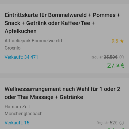
favorite_border
Eintrittskarte für Bommelwereld + Pommes +
23%
Snack + Getränk oder Kaffee/Tee +
Apfelkuchen
Attractiepark Bommelwereld
9.5
star
Groenlo
Verkauft: 34.471
35
,50
€
Regulär
27
€
,50
favorite_border
Wellnessarrangement nach Wahl für 1 oder 2
33%
oder Thai Massage + Getränke
Hamam Zeit
Mönchengladbach
Verkauft: 15
52€
Regulär