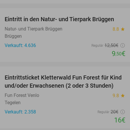
favorite_border
Eintritt in den Natur- und Tierpark Brüggen
24%
Natur- und Tierpark Brüggen
8.8
star
Brüggen
Verkauft: 4.636
12
,50
€
Regulär
9
€
,50
favorite_border
Eintrittsticket Kletterwald Fun Forest für Kind
20%
und/oder Erwachsenen (2 oder 3 Stunden)
Fun Forest Venlo
9.8
star
Tegelen
Verkauft: 2.358
20€
Regulär
16€
favorite_border