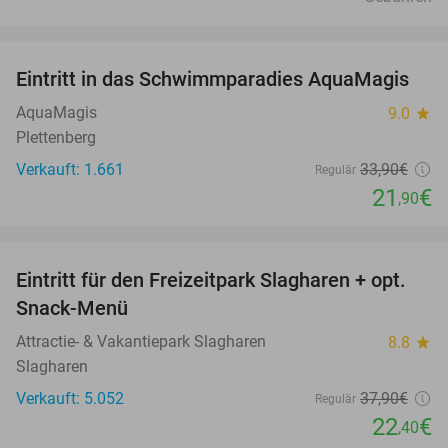
favorite_border
Eintritt in das Schwimmparadies AquaMagis
35%
AquaMagis
9.0
star
Plettenberg
Verkauft: 1.661
33
,90
€
Regulär
21
€
,90
favorite_border
Eintritt für den Freizeitpark Slagharen + opt.
41%
Snack-Menü
Attractie- & Vakantiepark Slagharen
8.8
star
Slagharen
Verkauft: 5.052
37
,90
€
Regulär
22
€
,40