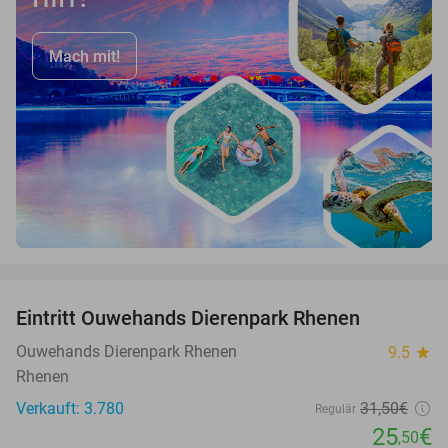
Mach mit!
favorite_border
Eintritt Ouwehands Dierenpark Rhenen
19%
Ouwehands Dierenpark Rhenen
9.5
star
Rhenen
Verkauft: 3.780
31
,50
€
Regulär
25
€
,50