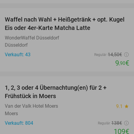
favorite_border
Waffel nach Wahl + Heißgetränk + opt. Kugel
32%
Eis oder 4er-Karte Matcha Latte
WonderWaffel Düsseldorf
Düsseldorf
Verkauft: 43
14
,50
€
Regulär
9
€
,90
favorite_border
1, 2, 3 oder 4 Übernachtung(en) für 2 +
21%
Frühstück in Moers
Van der Valk Hotel Moers
9.1
star
Moers
Verkauft: 804
138€
Regulär
109€