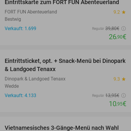
Eintrittskarte zum FORT FUN Abenteuerland
32%
FORT FUN Abenteuerland
9.2
star
Bestwig
Verkauft: 1.699
39
,80
€
Regulär
26
€
,90
favorite_border
Eintrittsticket, opt. + Snack-Menü bei Dinopark
22%
& Landgoed Tenaxx
Dinopark & Landgoed Tenaxx
9.3
star
Wedde
Verkauft: 4.133
13
,95
€
Regulär
10
€
,95
favorite_border
Vietnamesisches 3-Gänge-Menü nach Wahl
29%