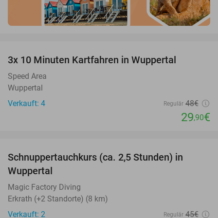
favorite_border
3x 10 Minuten Kartfahren in Wuppertal
38%
Speed Area
Wuppertal
Verkauft: 4
48€
Regulär
29
€
,90
favorite_border
Schnuppertauchkurs (ca. 2,5 Stunden) in
45%
Wuppertal
Magic Factory Diving
Erkrath (+2 Standorte) (8 km)
Verkauft: 2
45€
Regulär