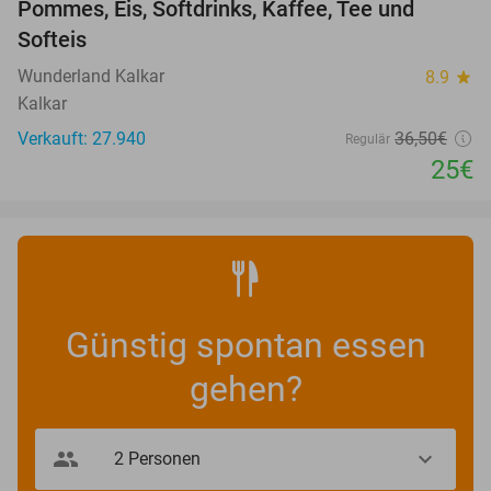
Pommes, Eis, Softdrinks, Kaffee, Tee und
Softeis
Wunderland Kalkar
8.9
star
Kalkar
Verkauft: 27.940
36
,50
€
Regulär
25€
Günstig spontan essen
gehen?