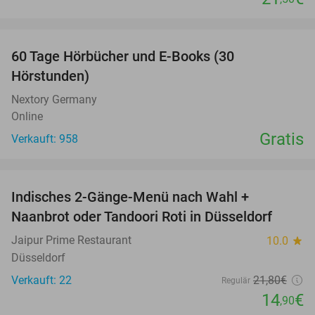
favorite_border
60 Tage Hörbücher und E-Books (30
Hörstunden)
Nextory Germany
Online
Gratis
Verkauft: 958
favorite_border
Indisches 2-Gänge-Menü nach Wahl +
32%
Naanbrot oder Tandoori Roti in Düsseldorf
Jaipur Prime Restaurant
10.0
star
Düsseldorf
Verkauft: 22
21
,80
€
Regulär
14
€
,90