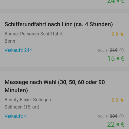
24
€
,90
favorite_border
Schiffsrundfahrt nach Linz (ca. 4 Stunden)
39%
Bonner Personen Schifffahrt
9.9
star
Bonn
Verkauft: 244
26€
Regulär
15
€
,90
favorite_border
Massage nach Wahl (30, 50, 60 oder 90
24%
Minuten)
Beauty Elixier Solingen
9.3
star
Solingen (15 km)
Verkauft: 4
30€
Regulär
22
€
,90