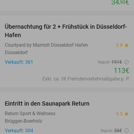
34
€
,90
favorite_border
Übernachtung für 2 + Frühstück in Düsseldorf-
41%
Hafen
Courtyard by Marriott Düsseldorf Hafen
9.8
star
Düsseldorf
Verkauft: 361
191€
Regulär
113€
Exkl. ca. 3€ Fremdenverkehrsabgabe p. P.
favorite_border
Eintritt in den Saunapark Return
22%
Return Sport & Wellness
9.5
star
Brüggen-Boerholz
Verkauft: 304
36€
Regulär