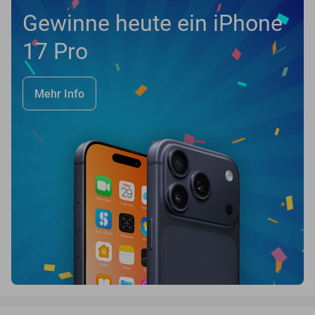
Gewinne heute ein iPhone
17 Pro
Mehr Info
favorite_border