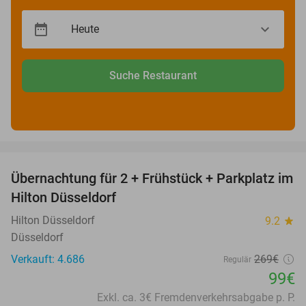
Suche Restaurant
favorite_border
Übernachtung für 2 + Frühstück + Parkplatz im
63%
Hilton Düsseldorf
Hilton Düsseldorf
9.2
star
Düsseldorf
Verkauft: 4.686
269€
Regulär
99€
Exkl. ca. 3€ Fremdenverkehrsabgabe p. P.