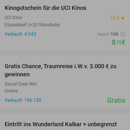
Kinogutschein für die UCI Kinos
42%
UCI Kino
10.0
star
Düsseldorf (+20 Standorte)
Verkauft: 4.943
15€
Regulär
8
€
,75
favorite_border
Gratis Chance, Traumreise i.W.v. 3.000 € zu
gewinnen
Social Deal Win
Online
Gratis
Verkauft: 186.130
favorite_border
Eintritt ins Wunderland Kalkar + unbegrenzt
32%