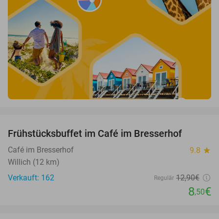
favorite_border
Frühstücksbuffet im Café im Bresserhof
34%
Café im Bresserhof
9.8
star
Willich (12 km)
Verkauft: 162
12
,90
€
Regulär
8
€
,50
favorite_border