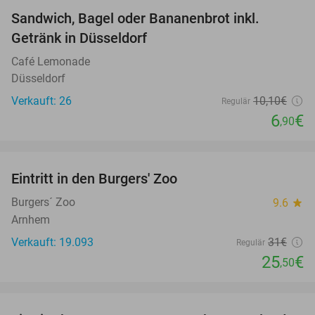
Sandwich, Bagel oder Bananenbrot inkl.
32%
Getränk in Düsseldorf
Café Lemonade
Düsseldorf
Verkauft: 26
10
,10
€
Regulär
6
€
,90
favorite_border
Eintritt in den Burgers' Zoo
18%
Burgers´ Zoo
9.6
star
Arnhem
Verkauft: 19.093
31€
Regulär
25
€
,50
favorite_border