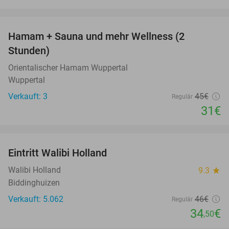
favorite_border
Hamam + Sauna und mehr Wellness (2
31%
Stunden)
Orientalischer Hamam Wuppertal
Wuppertal
Verkauft: 3
45€
Regulär
31€
favorite_border
Eintritt Walibi Holland
25%
Walibi Holland
9.3
star
Biddinghuizen
Verkauft: 5.062
46€
Regulär
34
€
,50