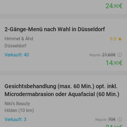
24
€
,90
favorite_border
2-Gänge-Menü nach Wahl in Düsseldorf
31%
Himmel & Ähd
9.9
star
Düsseldorf
Verkauft: 40
21
,60
€
Regulär
14
€
,90
favorite_border
Gesichtsbehandlung (max. 60 Min.) opt. inkl.
64%
Microdermabrasion oder Aquafacial (60 Min.)
Niki’s Beauty
Hilden (10 km)
Verkauft: 3
70€
Regulär