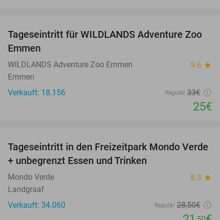
favorite_border
Tageseintritt für WILDLANDS Adventure Zoo
24%
Emmen
WILDLANDS Adventure Zoo Emmen
9.6
star
Emmen
Verkauft: 18.156
33€
Regulär
25€
favorite_border
Tageseintritt in den Freizeitpark Mondo Verde
25%
+ unbegrenzt Essen und Trinken
Mondo Verde
8.3
star
Landgraaf
Verkauft: 34.060
28
,50
€
Regulär
21
€
,50