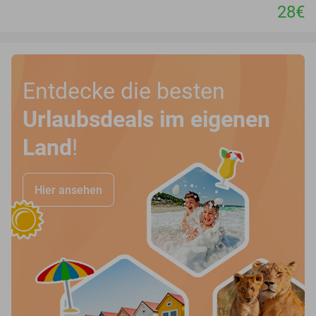
28€
Entdecke die besten
Urlaubsdeals im eigenen
Land
!
Hier ansehen