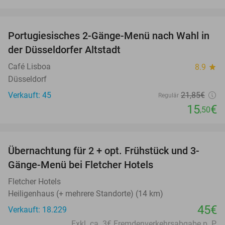
favorite_border
Portugiesisches 2-Gänge-Menü nach Wahl in
29%
der Düsseldorfer Altstadt
Café Lisboa
8.9
star
Düsseldorf
Verkauft: 45
21
,85
€
Regulär
15
€
,50
favorite_border
Übernachtung für 2 + opt. Frühstück und 3-
Gänge-Menü bei Fletcher Hotels
Fletcher Hotels
Heiligenhaus (+ mehrere Standorte) (14 km)
45€
Verkauft: 18.229
Exkl. ca. 3€ Fremdenverkehrsabgabe p. P.