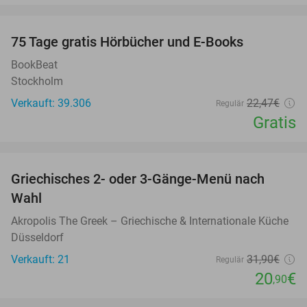
favorite_border
100%
75 Tage gratis Hörbücher und E-Books
BookBeat
Stockholm
Verkauft: 39.306
22
,47
€
Regulär
Gratis
favorite_border
Griechisches 2- oder 3-Gänge-Menü nach
34%
Wahl
Akropolis The Greek – Griechische & Internationale Küche
Düsseldorf
Verkauft: 21
31
,90
€
Regulär
20
€
,90