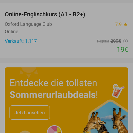
Online-Englischkurs (A1 - B2+)
94%
Oxford Language Club
7.9
star
Online
Verkauft: 1.117
299€
Regulär
19€
Entdecke die tollsten
Sommerurlaubdeals
!
Jetzt ansehen