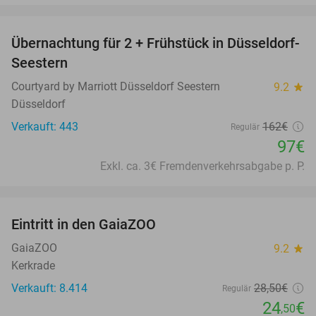
favorite_border
Übernachtung für 2 + Frühstück in Düsseldorf-
40%
Seestern
Courtyard by Marriott Düsseldorf Seestern
9.2
star
Düsseldorf
Verkauft: 443
162€
Regulär
97€
Exkl. ca. 3€ Fremdenverkehrsabgabe p. P.
favorite_border
Eintritt in den GaiaZOO
14%
GaiaZOO
9.2
star
Kerkrade
Verkauft: 8.414
28
,50
€
Regulär
24
€
,50