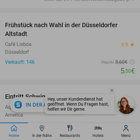
favorite_border
Frühstück nach Wahl in der Düsseldorfer
36%
Altstadt
Café Lisboa
8.9
star
Düsseldorf
Verkauft: 146
8
,60
€
Regulär
5
€
,50
favorite_border
Eintritt Schwimmparadies Aqua Mundo
17%
close
IN DER APP ÖFFNEN
Aqua Mundo Center Parcs Het Meerdal
9.5
star
America
Verkauft: 5.708
24€
Regulär
20€
Home
In der Nähe
Restaurants
Hotels
Menü