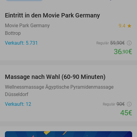
favorite_border
Eintritt in den Movie Park Germany
38%
Movie Park Germany
9.4
star
Bottrop
Verkauft: 5.731
59
,90
€
Regulär
36
€
,90
favorite_border
Massage nach Wahl (60-90 Minuten)
50%
Wellnessmassage Ägyptische Pyramidenmassage
Düsseldorf
Verkauft: 12
90€
Regulär
45€