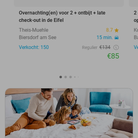
Overnachting(en) voor 2 + ontbijt + late
2
check-out in de Eifel
o
Theis-Muehle
8.7
K
Biersdorf am See
15 min.
B
Verkocht: 150
€134
V
Regulier
€85