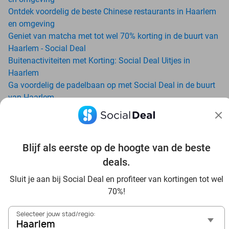
Ontdek voordelig de beste Chinese restaurants in Haarlem
en omgeving
Geniet van matcha met tot wel 70% korting in de buurt van
Haarlem - Social Deal
Buitenactiviteiten met Korting: Social Deal Uitjes in
Haarlem
Ga voordelig de padelbaan op met Social Deal in de buurt
van Haarlem
Geniet van je vakantie in Haarlem in Nederland met Social
Deal
Ontdek voordelig Pilates in Haarlem - Social Deal
Blijf als eerste op de hoogte van de beste
Ervaar de kwaliteit van het Van der Valk hotel in Haarlem
en omgeving
deals.
Voordelig genieten bij Sunparks met korting vanuit
Sluit je aan bij Social Deal en profiteer van kortingen tot wel
Haarlem
70%!
Met hoge korting naar de zonnebank in Haarlem
Skiën met korting in Haarlem? Ontdek de leukste skihallen
Selecteer jouw stad/regio:
en indoor skibanen
Haarlem