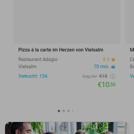
Pizza à la carte im Herzen von Vielsalm
M
Restaurant Adagio
8.9
L
Vielsalm
70 min.
B
Verkocht: 154
€15
V
Regulier
€10
,50