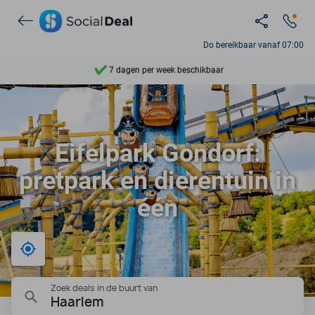
Ontdek 15.000+ deals
7 dagen per week beschikbaar
Do bereikbaar vanaf 07:00
10+ miljoen leden
9,4
Ontdek 15.000+ deals
Eifelpark Gondorf:
pretpark en dierentuin in
één
Bij mij in de buurt
Zoek deals in de buurt van
Haarlem