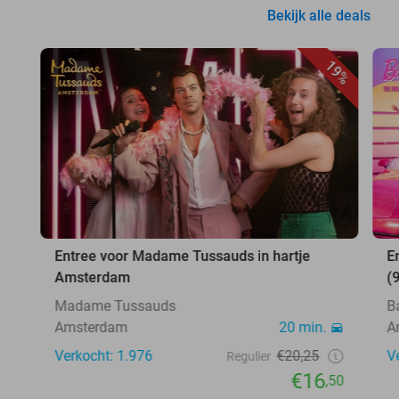
Bekijk alle deals
19%
Entree voor Madame Tussauds in hartje
E
Amsterdam
(
Madame Tussauds
B
Amsterdam
20 min.
A
Verkocht: 1.976
€20,25
V
Regulier
€16
,50