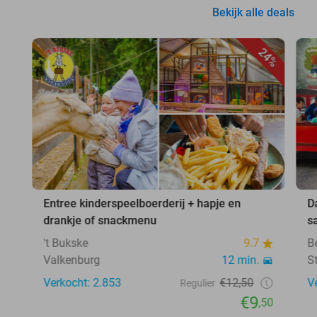
Bekijk alle deals
24%
Entree kinderspeelboerderij + hapje en
D
drankje of snackmenu
s
't Bukske
9.7
B
Valkenburg
12 min.
S
Verkocht: 2.853
€12,50
V
Regulier
€9
,50