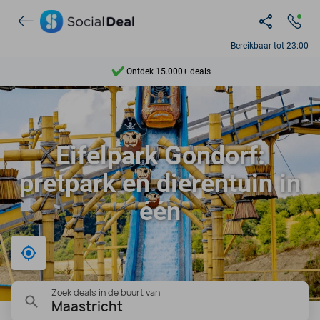
Bereikbaar tot 23:00
Ontdek 15.000+ deals
7 dagen per week beschikbaar
10+ miljoen leden
Eifelpark Gondorf:
9,4
pretpark en dierentuin in
Ontdek 15.000+ deals
één
Bij mij in de buurt
Zoek deals in de buurt van
Maastricht