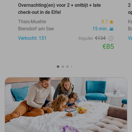
Overnachting(en) voor 2 + ontbijt + late
2
check-out in de Eifel
o
Theis-Muehle
8.7
K
Biersdorf am See
15 min.
B
Verkocht: 151
€134
V
Regulier
€85