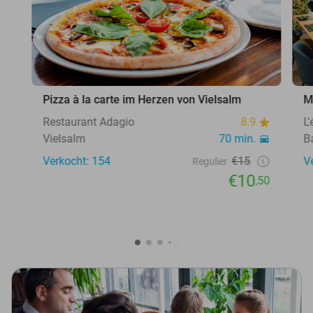
Pizza à la carte im Herzen von Vielsalm
M
Restaurant Adagio
8.9
L
Vielsalm
70 min.
B
Verkocht: 154
€15
V
Regulier
€10
,50