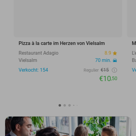
Pizza à la carte im Herzen von Vielsalm
M
Restaurant Adagio
8.9
L
Vielsalm
70 min.
B
Verkocht: 154
€15
V
Regulier
€10
,50