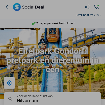
Ontdek 15.000+ deals
Bereikbaar tot 23:00
7 dagen per week beschikbaar
10+ miljoen leden
9,4
Eifelpark Gondorf:
Ontdek 15.000+ deals
pretpark en dierentuin in
één
Bij mij in de buurt
Zoek deals in de buurt van
Hilversum