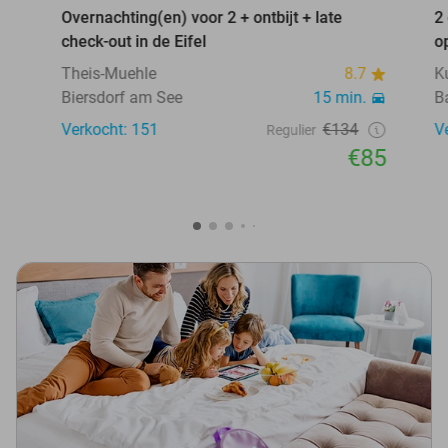
Overnachting(en) voor 2 + ontbijt + late
2
check-out in de Eifel
o
Theis-Muehle
8.7
K
Biersdorf am See
15 min.
B
Verkocht: 151
€134
V
Regulier
€85