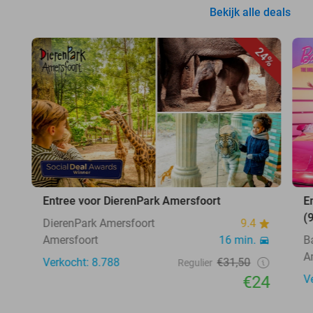
Bekijk alle deals
24%
Entree voor DierenPark Amersfoort
E
(
DierenPark Amersfoort
9.4
Amersfoort
16 min.
B
A
Verkocht: 8.788
€31,50
Regulier
€24
V