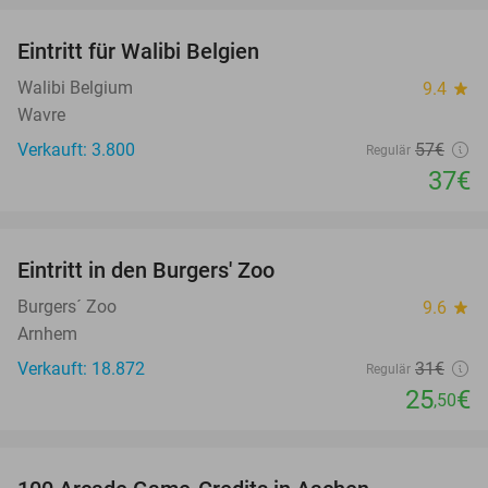
Eintritt für Walibi Belgien
35%
Walibi Belgium
9.4
star
Wavre
Verkauft: 3.800
57€
Regulär
37€
favorite_border
Eintritt in den Burgers' Zoo
18%
Burgers´ Zoo
9.6
star
Arnhem
Verkauft: 18.872
31€
Regulär
25
€
,50
favorite_border