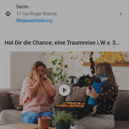
Seclin
17 rue Roger Bouvry
Wegbeschreibung
Hol Dir die Chance, eine Traumreise i.W.v. 3.000 € zu gewinnen!
play_circle