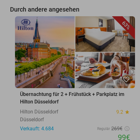
Durch andere angesehen
63%
favorite_border
Übernachtung für 2 + Frühstück + Parkplatz im
Hilton Düsseldorf
Hilton Düsseldorf
9.2
star
Düsseldorf
Verkauft: 4.684
269€
Regulär
99€