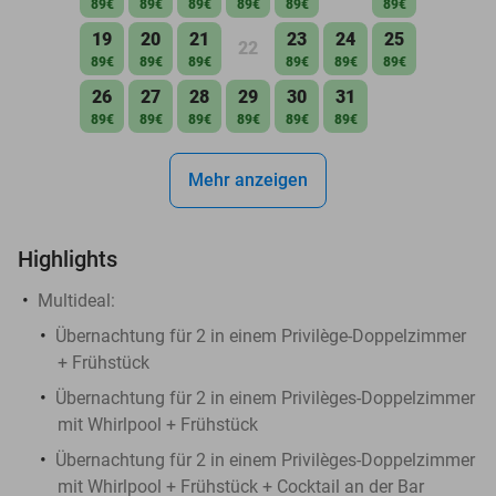
89€
89€
89€
89€
89€
89€
19
20
21
23
24
25
22
89€
89€
89€
89€
89€
89€
26
27
28
29
30
31
89€
89€
89€
89€
89€
89€
Mehr anzeigen
Highlights
Multideal:
Übernachtung für 2 in einem Privilège-Doppelzimmer
+ Frühstück
Übernachtung für 2 in einem Privilèges-Doppelzimmer
mit Whirlpool + Frühstück
Übernachtung für 2 in einem Privilèges-Doppelzimmer
mit Whirlpool + Frühstück + Cocktail an der Bar