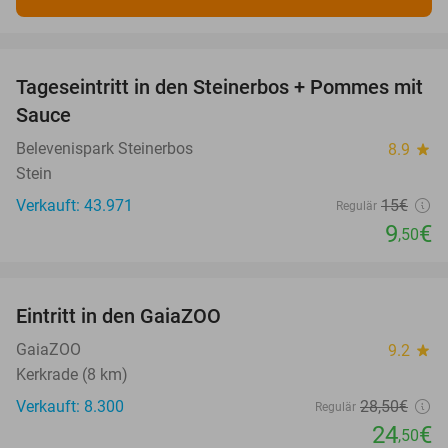
favorite_border
Tageseintritt in den Steinerbos + Pommes mit
37%
Sauce
Belevenispark Steinerbos
8.9
star
Stein
Verkauft: 43.971
15€
Regulär
9
€
,50
favorite_border
Eintritt in den GaiaZOO
14%
GaiaZOO
9.2
star
Kerkrade (8 km)
Verkauft: 8.300
28
,50
€
Regulär
24
€
,50