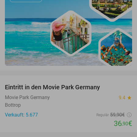
favorite_border
Eintritt in den Movie Park Germany
38%
Movie Park Germany
9.4
star
Bottrop
Verkauft: 5.677
59
,90
€
Regulär
36
€
,90
favorite_border