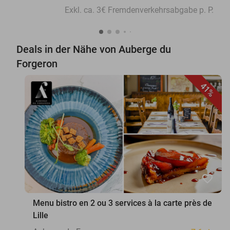
Exkl. ca. 3€ Fremdenverkehrsabgabe p. P.
Deals in der Nähe von Auberge du
Forgeron
41%
favorite_border
Menu bistro en 2 ou 3 services à la carte près de
Lille