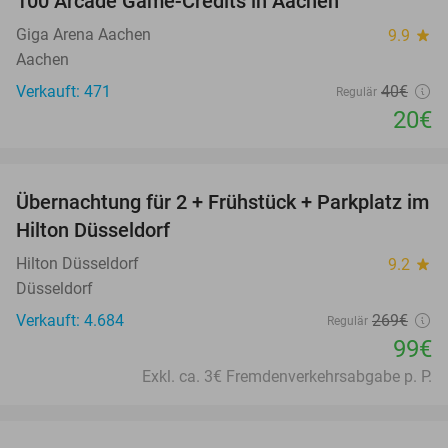
100 Arcade Game-Credits in Aachen
50%
Giga Arena Aachen
9.9
star
Aachen
Verkauft: 471
40€
Regulär
20€
favorite_border
Übernachtung für 2 + Frühstück + Parkplatz im
63%
Hilton Düsseldorf
Hilton Düsseldorf
9.2
star
Düsseldorf
Verkauft: 4.684
269€
Regulär
99€
Exkl. ca. 3€ Fremdenverkehrsabgabe p. P.
favorite_border