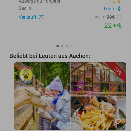
Auberge du Forgeron
7.6
star
Seclin
0 min.
directions_walk
Verkauft: 77
39€
Regulär
22
€
,90
Beliebt bei Leuten aus Aachen:
24%
favorite_border