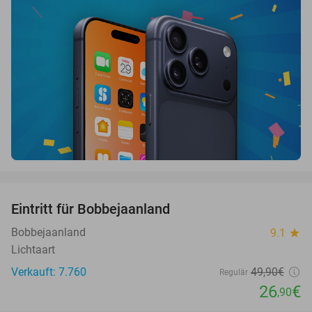
favorite_border
Eintritt für Bobbejaanland
46%
Bobbejaanland
9.1
star
Lichtaart
Verkauft: 7.760
49
,90
€
Regulär
26
€
,90