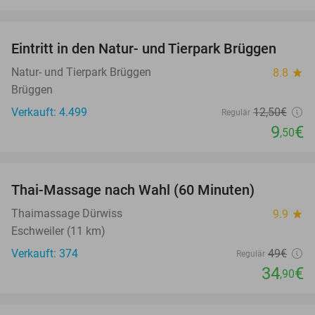
favorite_border
Eintritt in den Natur- und Tierpark Brüggen
24%
Natur- und Tierpark Brüggen
8.8
star
Brüggen
Verkauft: 4.499
12
,50
€
Regulär
9
€
,50
favorite_border
Thai-Massage nach Wahl (60 Minuten)
29%
Thaimassage Dürwiss
9.9
star
Eschweiler (11 km)
Verkauft: 374
49€
Regulär
34
€
,90
favorite_border