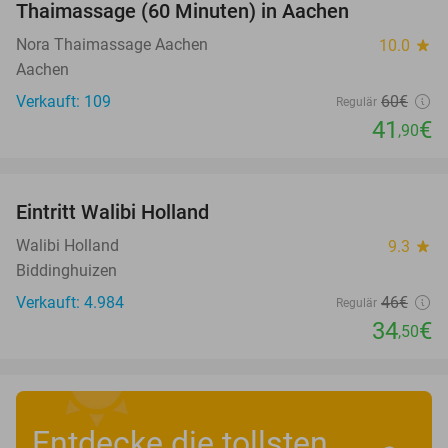
Thaimassage (60 Minuten) in Aachen
30%
Nora Thaimassage Aachen
10.0
star
Aachen
Verkauft: 109
60€
Regulär
41
€
,90
favorite_border
Eintritt Walibi Holland
25%
Walibi Holland
9.3
star
Biddinghuizen
Verkauft: 4.984
46€
Regulär
34
€
,50
Entdecke die tollsten