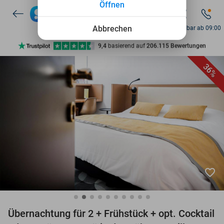
Öffnen
7 Tage die Woche verfügbar
10+ Millionen Mitglieder
Abbrechen
Erreichbar ab 09:00
9,4
basierend auf
206.115 Bewertungen
Entdecke 15.000+ Deals
36%
7 Tage die Woche verfügbar
10+ Millionen Mitglieder
favorite_border
Übernachtung für 2 + Frühstück + opt. Cocktail