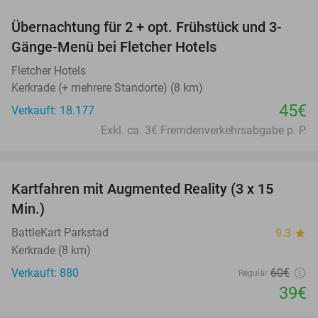
Übernachtung für 2 + opt. Frühstück und 3-
Gänge-Menü bei Fletcher Hotels
Fletcher Hotels
Kerkrade (+ mehrere Standorte) (8 km)
45€
Verkauft: 18.177
Exkl. ca. 3€ Fremdenverkehrsabgabe p. P.
favorite_border
Kartfahren mit Augmented Reality (3 x 15
35%
Min.)
BattleKart Parkstad
9.3
star
Kerkrade (8 km)
Verkauft: 880
60€
Regulär
39€
favorite_border