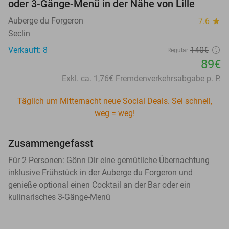
oder 3-Gänge-Menü in der Nähe von Lille
Auberge du Forgeron
7.6
star
Seclin
Verkauft: 8
140€
Regulär
89€
Exkl. ca. 1,76€ Fremdenverkehrsabgabe p. P.
Täglich um Mitternacht neue Social Deals. Sei schnell,
weg = weg!
Zusammengefasst
Für 2 Personen: Gönn Dir eine gemütliche Übernachtung
inklusive Frühstück in der Auberge du Forgeron und
genieße optional einen Cocktail an der Bar oder ein
kulinarisches 3-Gänge-Menü