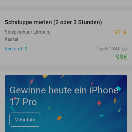
favorite_border
Schaluppe mieten (2 oder 3 Stunden)
26%
NEW
TODAY
Sloepverhuur Limburg
9.7
star
Kessel
Verkauft: 0
134€
Regulär
99€
Gewinne heute ein iPhone
17 Pro
Mehr Info