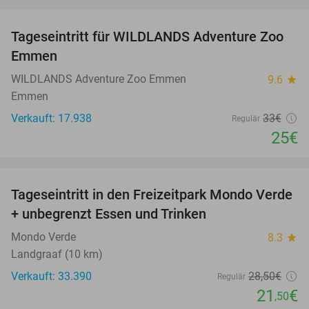
favorite_border
Tageseintritt für WILDLANDS Adventure Zoo
24%
Emmen
WILDLANDS Adventure Zoo Emmen
9.6
star
Emmen
Verkauft: 17.938
33€
Regulär
25€
favorite_border
Tageseintritt in den Freizeitpark Mondo Verde
25%
+ unbegrenzt Essen und Trinken
Mondo Verde
8.3
star
Landgraaf (10 km)
Verkauft: 33.390
28
,50
€
Regulär
21
€
,50