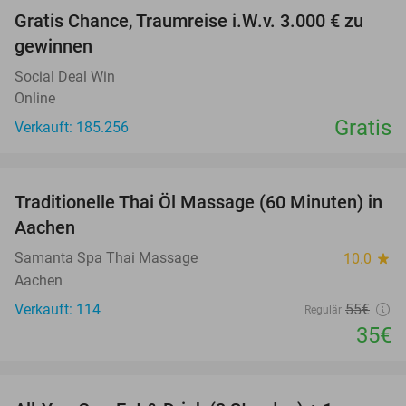
Gratis Chance, Traumreise i.W.v. 3.000 € zu
gewinnen
Social Deal Win
Online
Gratis
Verkauft: 185.256
favorite_border
Traditionelle Thai Öl Massage (60 Minuten) in
36%
Aachen
Samanta Spa Thai Massage
10.0
star
Aachen
Verkauft: 114
55€
Regulär
35€
favorite_border