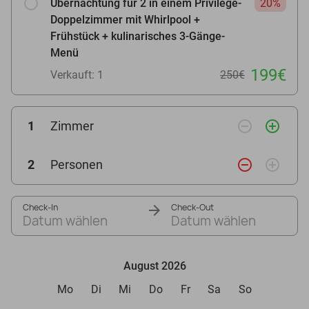
Übernachtung für 2 in einem Privilège-
20%
Doppelzimmer mit Whirlpool +
Frühstück + kulinarisches 3-Gänge-
Menü
199€
Verkauft: 1
250€
remove_circle_outline
add_circle_outline
1
Zimmer
remove_circle_outline
add_circle_outline
2
Personen
Check-In
Check-Out
Datum wählen
Datum wählen
August 2026
Mo
Di
Mi
Do
Fr
Sa
So