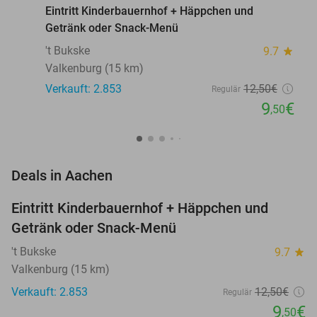
Eintritt Kinderbauernhof + Häppchen und
Getränk oder Snack-Menü
't Bukske
9.7
star
Valkenburg (15 km)
Verkauft: 2.853
12
,50
€
Regulär
9
€
,50
favorite_border
Deals in Aachen
Eintritt Kinderbauernhof + Häppchen und
24%
Getränk oder Snack-Menü
't Bukske
9.7
star
Valkenburg (15 km)
Verkauft: 2.853
12
,50
€
Regulär
9
€
,50