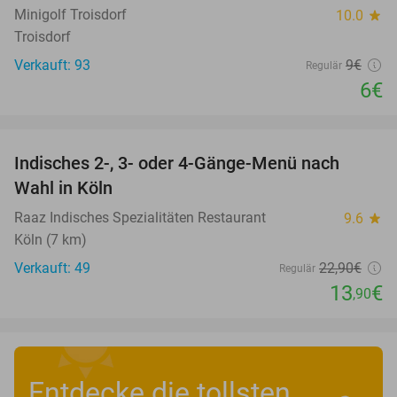
Minigolf Troisdorf
10.0
star
Troisdorf
Verkauft: 93
9€
Regulär
6€
favorite_border
Indisches 2-, 3- oder 4-Gänge-Menü nach
39%
Wahl in Köln
Raaz Indisches Spezialitäten Restaurant
9.6
star
Köln (7 km)
Verkauft: 49
22
,90
€
Regulär
13
€
,90
Entdecke die tollsten