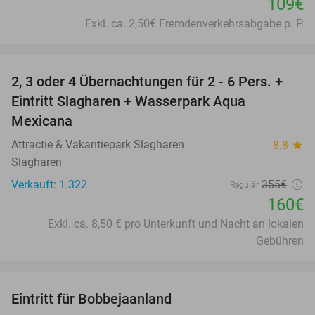
109€
Exkl. ca. 2,50€ Fremdenverkehrsabgabe p. P.
favorite_border
2, 3 oder 4 Übernachtungen für 2 - 6 Pers. +
55%
Eintritt Slagharen + Wasserpark Aqua
Mexicana
Attractie & Vakantiepark Slagharen
8.8
star
Slagharen
Verkauft: 1.322
355€
Regulär
160€
Exkl. ca. 8,50 € pro Unterkunft und Nacht an lokalen
Gebühren
favorite_border
Eintritt für Bobbejaanland
46%