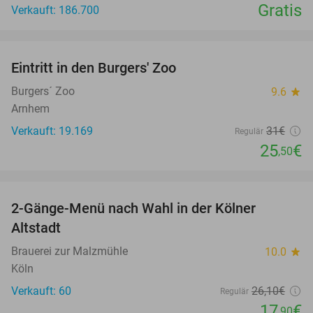
Gratis
Verkauft: 186.700
favorite_border
Eintritt in den Burgers' Zoo
18%
Burgers´ Zoo
9.6
star
Arnhem
Verkauft: 19.169
31€
Regulär
25
€
,50
favorite_border
2-Gänge-Menü nach Wahl in der Kölner
31%
Altstadt
Brauerei zur Malzmühle
10.0
star
Köln
Verkauft: 60
26
,10
€
Regulär
17
€
,90