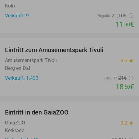
Köln
Verkauft: 9
21
,10
€
Regulär
11
€
,90
favorite_border
Eintritt zum Amusementspark Tivoli
12%
Amusementspark Tivoli
9.5
star
Berg en Dal
Verkauft: 1.433
21€
Regulär
18
€
,50
favorite_border
Eintritt in den GaiaZOO
14%
GaiaZOO
9.2
star
Kerkrade