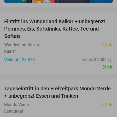
favorite_border
Eintritt ins Wunderland Kalkar + unbegrenzt
32%
Pommes, Eis, Softdrinks, Kaffee, Tee und
Softeis
Wunderland Kalkar
8.9
star
Kalkar
Verkauft: 28.073
36
,50
€
Regulär
25€
favorite_border
Tageseintritt in den Freizeitpark Mondo Verde
25%
+ unbegrenzt Essen und Trinken
Mondo Verde
8.3
star
Landgraaf