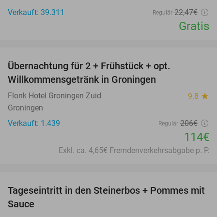
Verkauft: 39.311
22
,47
€
Regulär
Gratis
favorite_border
Übernachtung für 2 + Frühstück + opt.
45%
Willkommensgetränk in Groningen
Flonk Hotel Groningen Zuid
9.8
star
Groningen
Verkauft: 1.439
206€
Regulär
114€
Exkl. ca. 4,65€ Fremdenverkehrsabgabe p. P.
favorite_border
Tageseintritt in den Steinerbos + Pommes mit
37%
Sauce