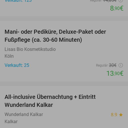
Verkauft: 123
14
,85
€
Regulär
8
€
,90
favorite_border
Mani- oder Pediküre, Deluxe-Paket oder
54%
Fußpflege (ca. 30-60 Minuten)
Lisas Bio Kosmetikstudio
Köln
Verkauft: 25
30€
Regulär
13
€
,90
favorite_border
All-inclusive Übernachtung + Eintritt
25%
Wunderland Kalkar
Wunderland Kalkar
8.9
star
Kalkar