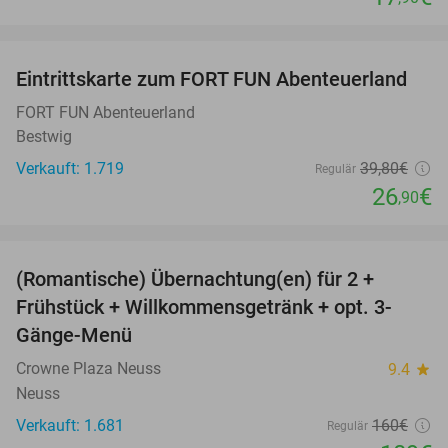
favorite_border
Eintrittskarte zum FORT FUN Abenteuerland
32%
FORT FUN Abenteuerland
Bestwig
Verkauft: 1.719
39
,80
€
Regulär
26
€
,90
favorite_border
(Romantische) Übernachtung(en) für 2 +
32%
Frühstück + Willkommensgetränk + opt. 3-
Gänge-Menü
Crowne Plaza Neuss
9.4
star
Neuss
Verkauft: 1.681
160€
Regulär