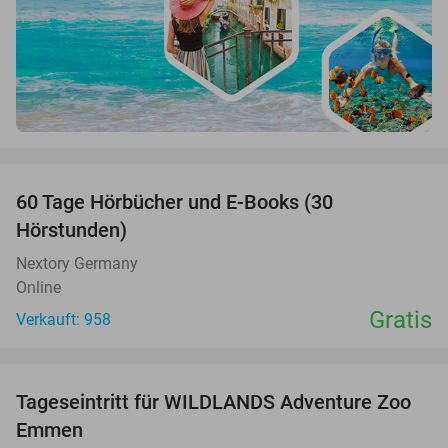
favorite_border
60 Tage Hörbücher und E-Books (30
Hörstunden)
Nextory Germany
Online
Gratis
Verkauft: 958
favorite_border
Tageseintritt für WILDLANDS Adventure Zoo
24%
Emmen