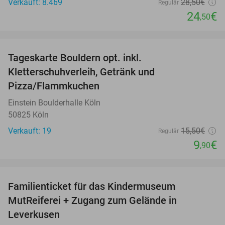
Verkauft: 8.469
28
,50
€
Regulär
24
€
,50
favorite_border
Tageskarte Bouldern opt. inkl.
36%
Kletterschuhverleih, Getränk und
Pizza/Flammkuchen
Einstein Boulderhalle Köln
50825 Köln
Verkauft: 19
15
,50
€
Regulär
9
€
,90
favorite_border
Familienticket für das Kindermuseum
39%
MutReiferei + Zugang zum Gelände in
Leverkusen