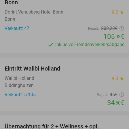
Bonn
Dorint Venusberg Hotel Bonn
9.2
star
Bonn
Verkauft: 47
202
,23
€
Regulär
105
€
,93
Inklusive Fremdenverkehrsabgabe
favorite_border
Eintritt Walibi Holland
25%
Walibi Holland
9.3
star
Biddinghuizen
Verkauft: 5.105
46€
Regulär
34
€
,50
favorite_border
Übernachtung für 2 + Wellness + opt.
55%