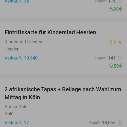
Verkauft: 35
11€
Regulär
6
€
,90
favorite_border
Eintrittskarte für Kinderstad Heerlen
32%
Kinderstad Heerlen
8.9
star
Heerlen
Verkauft: 10.540
14€
Regulär
9
€
,50
favorite_border
2 afrikanische Tapas + Beilage nach Wahl zum
47%
Mittag in Köln
Shaka Zulu
Köln
Verkauft: 17
18
,85
€
Regulär