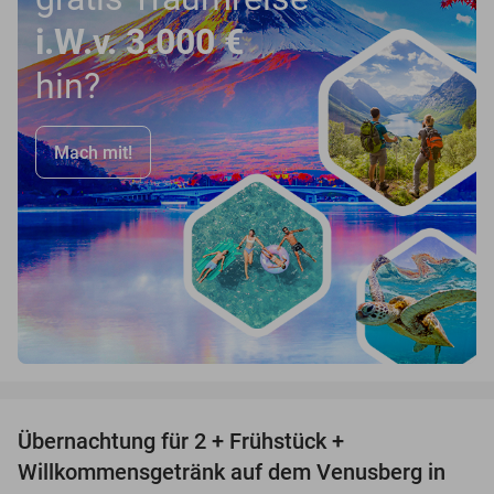
i.W.v. 3.000 €
hin?
Mach mit!
favorite_border
Übernachtung für 2 + Frühstück +
48%
Willkommensgetränk auf dem Venusberg in