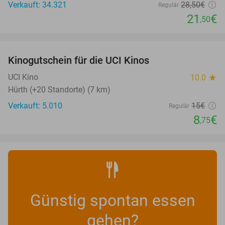
Verkauft: 34.321
28
,50
€
Regulär
21
€
,50
favorite_border
Kinogutschein für die UCI Kinos
42%
UCI Kino
10.0
star
Hürth (+20 Standorte) (7 km)
Verkauft: 5.010
15€
Regulär
8
€
,75
Günstig spontan essen
gehen?