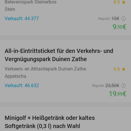
Belevenispark Steinerbos
8.9
star
Stein
Verkauft: 44.377
15€
Regulär
9
€
,50
favorite_border
All-in-Eintrittsticket für den Verkehrs- und
15%
Vergnügungspark Duinen Zathe
Verkeers- en Attractiepark Duinen Zathe
9.8
star
Appelscha
Verkauft: 46.632
23
,50
€
Regulär
19
€
,99
favorite_border
Minigolf + Heißgetränk oder kaltes
33%
Softgetränk (0,3 l) nach Wahl