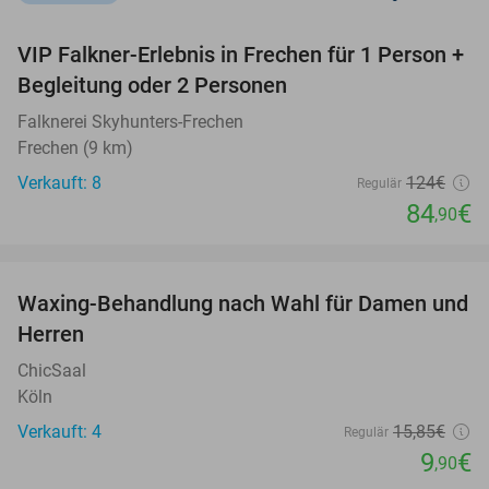
favorite_border
VIP Falkner-Erlebnis in Frechen für 1 Person +
32%
Begleitung oder 2 Personen
Falknerei Skyhunters-Frechen
Frechen (9 km)
Verkauft: 8
124€
Regulär
84
€
,90
favorite_border
Waxing-Behandlung nach Wahl für Damen und
38%
Herren
ChicSaal
Köln
Verkauft: 4
15
,85
€
Regulär
9
€
,90