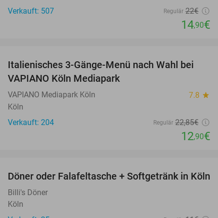
Verkauft: 507
22€
Regulär
14
€
,90
favorite_border
Italienisches 3-Gänge-Menü nach Wahl bei
44%
VAPIANO Köln Mediapark
VAPIANO Mediapark Köln
7.8
star
Köln
Verkauft: 204
22
,85
€
Regulär
12
€
,90
favorite_border
Döner oder Falafeltasche + Softgetränk in Köln
37%
Billi's Döner
Köln