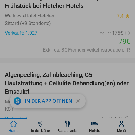
Frühstück bei Fletcher Hotels
Wellness-Hotel Fletcher
7.4
star
Sittard (+9 Standorte)
Verkauft: 1.027
175€
Regulär
79€
Exkl. ca. 3€ Fremdenverkehrsabgabe p. P.
favorite_border
Algenpeeling, Zahnbleaching, G5
50%
Hautstraffung + Cellulite Behandlung(en) oder
Emsculpt
close
IN DER APP ÖFFNEN
MeBeauty
Köln
Verkauft: 1
50€
Regulär
24
€
,90
Home
In der Nähe
Restaurants
Hotels
Menü