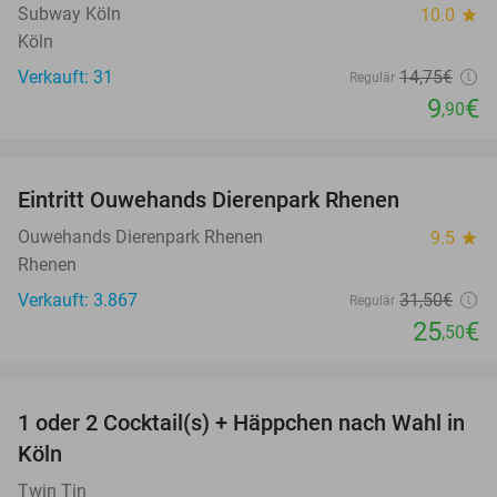
Subway Köln
10.0
star
Köln
Verkauft: 31
14
,75
€
Regulär
9
€
,90
favorite_border
Eintritt Ouwehands Dierenpark Rhenen
19%
Ouwehands Dierenpark Rhenen
9.5
star
Rhenen
Verkauft: 3.867
31
,50
€
Regulär
25
€
,50
favorite_border
1 oder 2 Cocktail(s) + Häppchen nach Wahl in
44%
Köln
Twin Tin