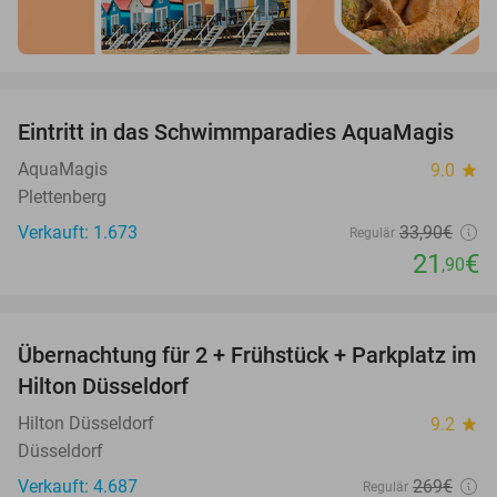
favorite_border
Eintritt in das Schwimmparadies AquaMagis
35%
AquaMagis
9.0
star
Plettenberg
Verkauft: 1.673
33
,90
€
Regulär
21
€
,90
favorite_border
Übernachtung für 2 + Frühstück + Parkplatz im
63%
Hilton Düsseldorf
Hilton Düsseldorf
9.2
star
Düsseldorf
Verkauft: 4.687
269€
Regulär