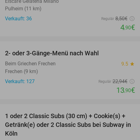
Eiscafé Gelateria Milano
Pulheim (11 km)
Verkauft: 36
8
,50
€
Regulär
4
€
,90
favorite_border
2- oder 3-Gänge-Menü nach Wahl
39%
Beim Griechen Frechen
9.5
star
Frechen (9 km)
Verkauft: 127
22
,94
€
Regulär
13
€
,90
favorite_border
1 oder 2 Classic Subs (30 cm) + Cookie(s) +
33%
Getränk(e) oder 2 Classic Subs bei Subway in
Köln