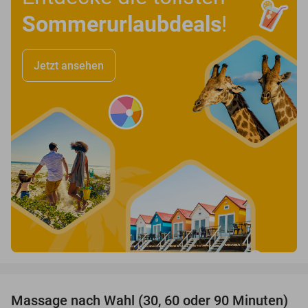
Sommerurlaubdeals
!
Jetzt ansehen
favorite_border
Massage nach Wahl (30, 60 oder 90 Minuten)
34%