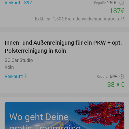
Verkauft: 392
250€
Regulär
187€
Exkl. ca. 1,50€ Fremdenverkehrsabgabe p. P.
favorite_border
Innen- und Außenreinigung für ein PKW + opt.
44%
Polsterreinigung in Köln
SC Car Studio
Köln
Verkauft: 7
69€
Regulär
38
€
,90
Wo geht Deine
gratis Traumreise