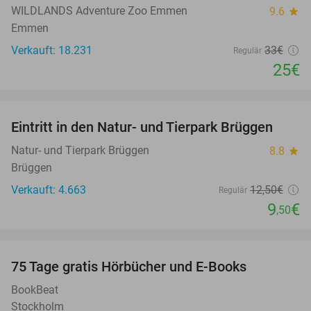
WILDLANDS Adventure Zoo Emmen
9.6
star
Emmen
Verkauft: 18.231
33€
Regulär
25€
favorite_border
Eintritt in den Natur- und Tierpark Brüggen
24%
Natur- und Tierpark Brüggen
8.8
star
Brüggen
Verkauft: 4.663
12
,50
€
Regulär
9
€
,50
favorite_border
100%
75 Tage gratis Hörbücher und E-Books
BookBeat
Stockholm