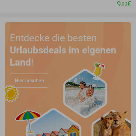
9
€
,90
Entdecke die besten
Urlaubsdeals im eigenen
Land
!
Hier ansehen