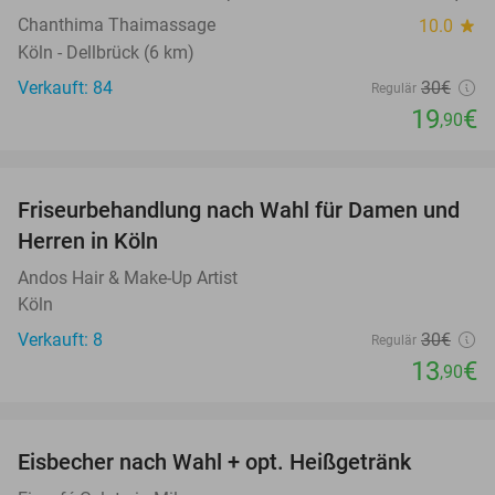
Chanthima Thaimassage
10.0
star
Köln - Dellbrück (6 km)
Verkauft: 84
30€
Regulär
19
€
,90
favorite_border
Friseurbehandlung nach Wahl für Damen und
54%
Herren in Köln
Andos Hair & Make-Up Artist
Köln
Verkauft: 8
30€
Regulär
13
€
,90
favorite_border
Eisbecher nach Wahl + opt. Heißgetränk
42%