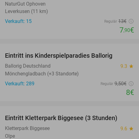
NaturGut Ophoven
Leverkusen (11 km)
Verkauft: 15
13€
Regulär
7
€
,90
favorite_border
Eintritt ins Kinderspielparadies Ballorig
16%
Ballorig Deutschland
9.3
star
Mönchengladbach (+3 Standorte)
Verkauft: 289
9
,50
€
Regulär
8€
favorite_border
Eintritt Kletterpark Biggesee (3 Stunden)
32%
Kletterpark Biggesee
9.6
star
Olpe