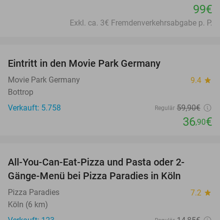
99€
Exkl. ca. 3€ Fremdenverkehrsabgabe p. P.
favorite_border
Eintritt in den Movie Park Germany
38%
Movie Park Germany
9.4
star
Bottrop
Verkauft: 5.758
59
,90
€
Regulär
36
€
,90
favorite_border
All-You-Can-Eat-Pizza und Pasta oder 2-
40%
Gänge-Menü bei Pizza Paradies in Köln
Pizza Paradies
7.2
star
Köln (6 km)