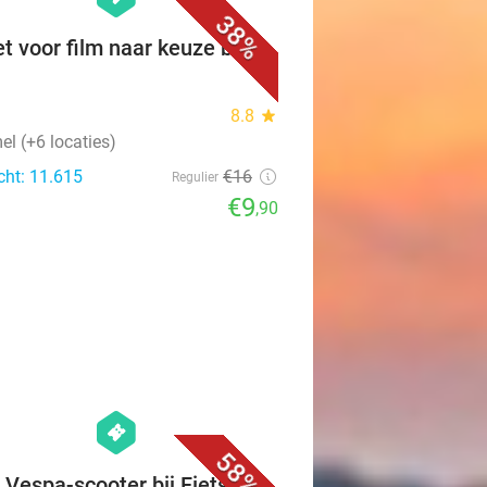
38%
et voor film naar keuze bij
8.8
star
l (+6 locaties)
cht: 11.615
€16
Regulier
€9
,90
favorite_border
hexagon
events
58%
 Vespa-scooter bij Fiets- en