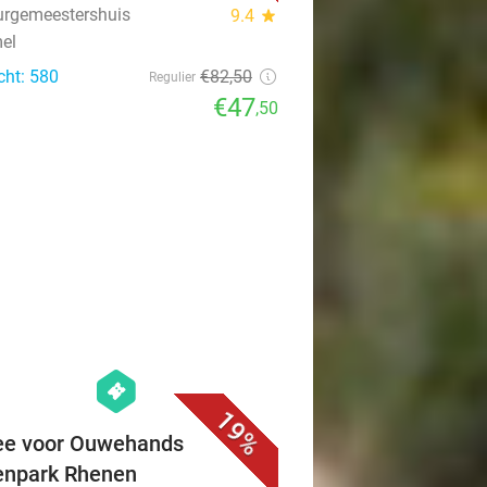
urgemeestershuis
9.4
star
el
cht: 580
€82
,50
Regulier
€47
,50
favorite_border
hexagon
events
19%
ee voor Ouwehands
enpark Rhenen