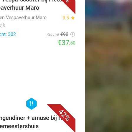
averhuur Maro
- en Vespaverhuur Maro
9.5
star
eik
cht: 302
€90
Regulier
€37
,50
favorite_border
hexagon
food
42%
ngendiner + amuse bij Het
emeestershuis