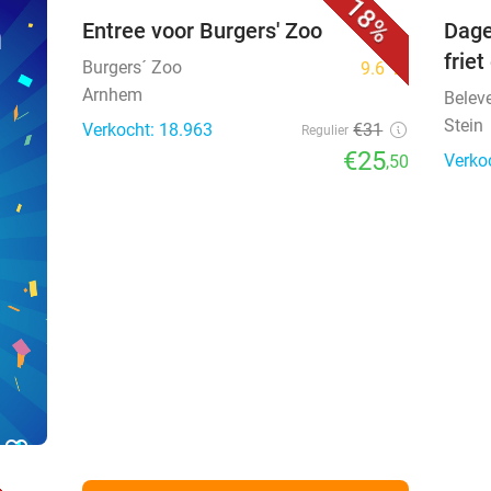
18%
n
Entree voor Burgers' Zoo
Dage
frie
Burgers´ Zoo
9.6
star
Arnhem
Belev
Stein
Verkocht: 18.963
€31
Regulier
€25
Verko
,50
favorite_border