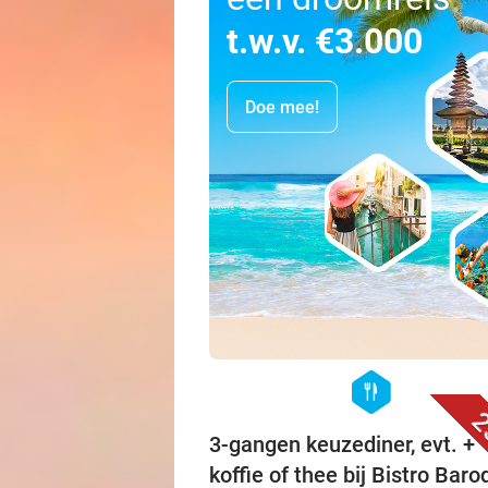
t.w.v. €3.000
Doe mee!
hexagon
food
2
3-gangen keuzediner, evt. +
koffie of thee bij Bistro Bar