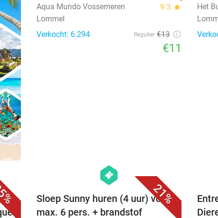
Aqua Mundo Vossemeren
Het B
9.3
star
Lommel
Lomm
Verkocht: 6.294
€13
Verko
Regulier
€11
favorite_border
favorite_border
hexagon
events
5%
21%
Sloep Sunny huren (4 uur) voor
Entr
oque
max. 6 pers. + brandstof
Dier