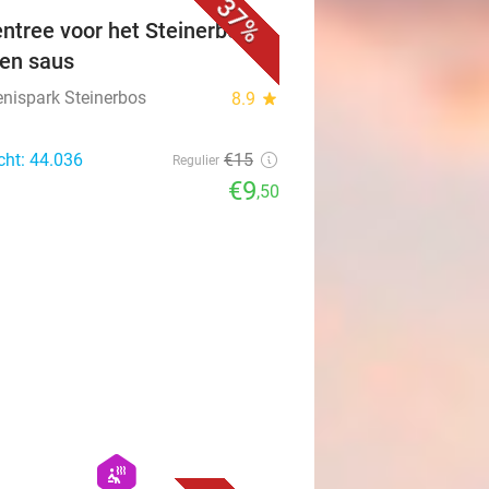
37%
ntree voor het Steinerbos +
t en saus
enispark Steinerbos
8.9
star
cht: 44.036
€15
Regulier
€9
,50
favorite_border
hexagon
wellness