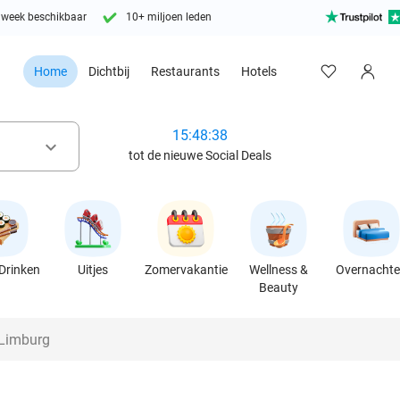
 week beschikbaar
10+ miljoen leden
Home
Dichtbij
Restaurants
Hotels
15:48:36
keyboard_arrow_down
tot de nieuwe Social Deals
Drinken
Uitjes
Zomervakantie
Wellness &
Overnacht
Beauty