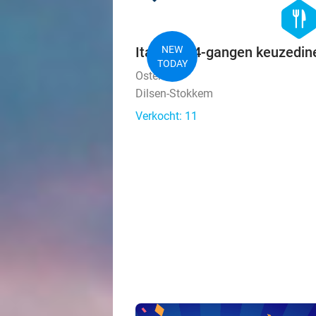
hexago
food
Italiaans 4-gangen keuzedine
NEW
TODAY
Osteria 27
Dilsen-Stokkem
Verkocht: 11