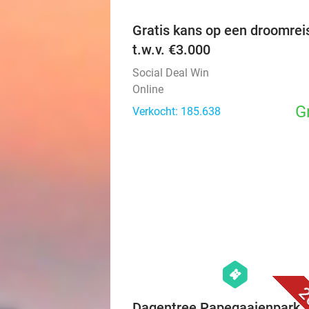
Gratis kans op een droomrei
t.w.v. €3.000
Social Deal Win
Online
G
Verkocht: 185.638
hexagon
events
2
Dagentree Papegaaienpark 