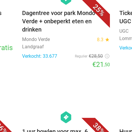
25%
s
Dagentree voor park Mondo
Tick
Verde + onbeperkt eten en
UGC
drinken
UGC
Lomme
Mondo Verde
8.3
star
ratis
Landgraaf
Verko
Verkocht: 33.677
€28
,50
Regulier
€21
,50
favorite_border
favorite_border
hexagon
events
6%
38%
Zoo
1 uur bowlen voor max. 6
Huur