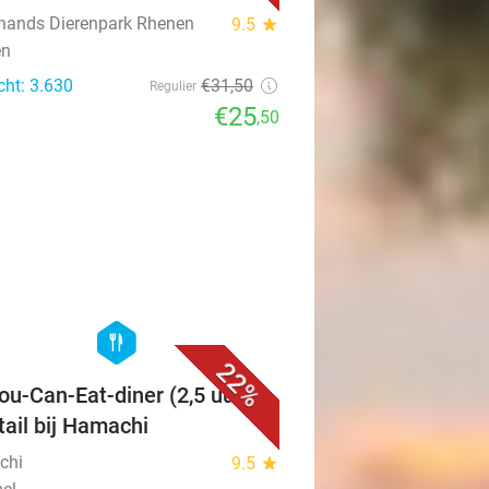
ands Dierenpark Rhenen
9.5
star
en
cht: 3.630
€31
,50
Regulier
€25
,50
favorite_border
hexagon
food
22%
You-Can-Eat-diner (2,5 uur) +
tail bij Hamachi
chi
9.5
star