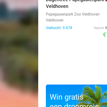
Veldhoven
Papegaaienpark Zoo Veldhoven
Veldhoven
Verkocht: 9.478
Regulier
€
Win gratis
een droomreis