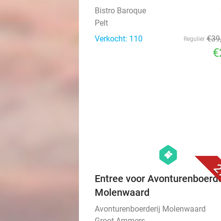
Bistro Baroque
Pelt
Verkocht: 110
€39
Regulier
€
hexagon
events
2
Entree voor Avonturenboerde
Molenwaard
Avonturenboerderij Molenwaard
Groot-Ammers