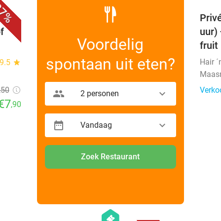
7%
Priv
f
uur)
Voordelig
fruit
spontaan uit eten?
Hair ´
9.5
star
Maas
,50
Verko
2 personen
€7
,90
Vandaag
Zoek Restaurant
favorite_border
favorite_border
hexagon
events