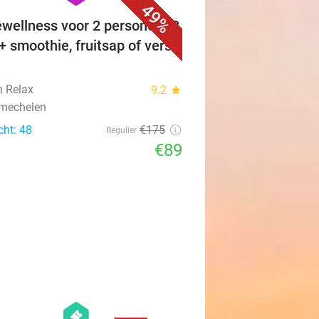
49%
éwellness voor 2 personen (3
 + smoothie, fruitsap of vers
n Relax
9.2
star
mechelen
cht: 48
€175
Regulier
€89
favorite_border
hexagon
events