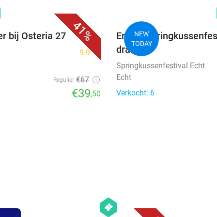
favorite_border
n
41%
r bij Osteria 27
Entree springkussenfesti
NEW
TODAY
drankje
9.9
star
Springkussenfestival Echt
Echt
€67
Regulier
€39
Verkocht: 6
,50
favorite_border
hexagon
events