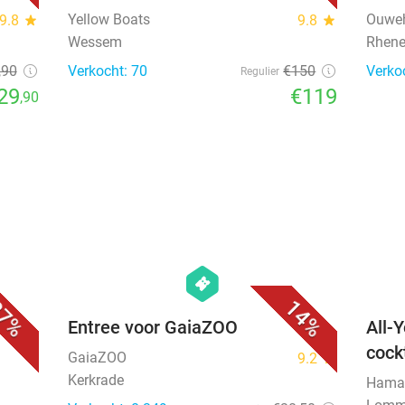
Yellow Boats
Ouweh
9.8
star
9.8
star
Wessem
Rhen
,90
Verkocht: 70
€150
Verko
Regulier
29
€119
,90
favorite_border
favorite_border
hexagon
events
7%
14%
rij
Entree voor GaiaZOO
All-
cock
GaiaZOO
9.2
star
Kerkrade
Hama