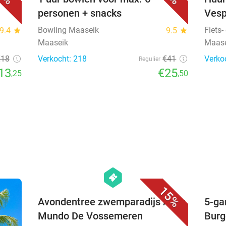
personen + snacks
Vesp
Bowling Maaseik
Fiets
9.4
star
9.5
star
Maaseik
Maas
€18
Verkocht: 218
€41
Verko
Regulier
13
€25
,25
,50
favorite_border
hexagon
events
15%
Avondentree zwemparadijs Aqua
5-ga
Mundo De Vossemeren
Burg