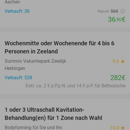
Aachen
Verkauft: 36
56€
Regulär
36
€
,90
favorite_border
Wochenmitte oder Wochenende für 4 bis 6
Personen in Zeeland
Summio Vakantiepark Zeedijk
9.0
star
Herkingen
282€
Verkauft: 528
Exkl. ca. 2 € p.P.p.N. und 14 € p.P. für Bettwäsche
favorite_border
1 oder 3 Ultraschall Kavitation-
69%
Behandlung(en) für 1 Zone nach Wahl
Bodyforming für Sie und Ihn
10.0
star