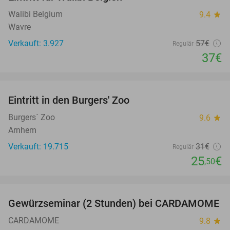
35%
Walibi Belgium
9.4
star
Wavre
Verkauft: 3.927
57€
Regulär
37€
favorite_border
Eintritt in den Burgers' Zoo
18%
Burgers´ Zoo
9.6
star
Arnhem
Verkauft: 19.715
31€
Regulär
25
€
,50
favorite_border
Gewürzseminar (2 Stunden) bei CARDAMOME
34%
CARDAMOME
9.8
star