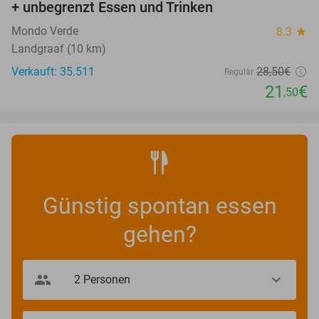
+ unbegrenzt Essen und Trinken
Mondo Verde
8.3
star
Landgraaf (10 km)
Verkauft: 35.511
28
,50
€
Regulär
21
€
,50
Günstig spontan essen
gehen?