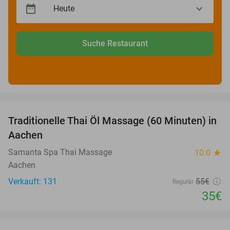
Suche Restaurant
favorite_border
Traditionelle Thai Öl Massage (60 Minuten) in
36%
Aachen
Samanta Spa Thai Massage
10.0
star
Aachen
Verkauft: 131
55€
Regulär
35€
favorite_border