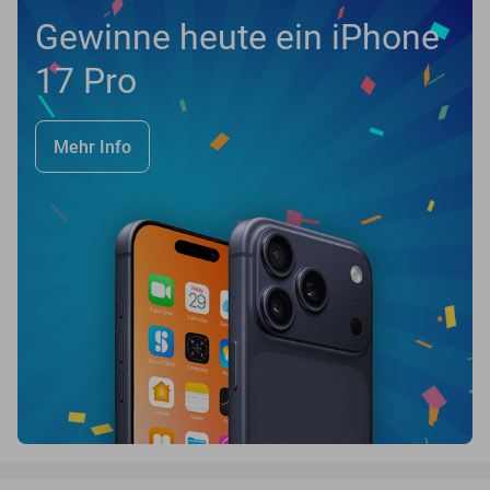
Gewinne heute ein iPhone
17 Pro
Mehr Info
favorite_border