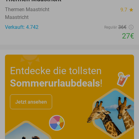
Thermen Maastricht
9.7
star
Maastricht
Verkauft: 4.742
36€
Regulär
27€
Entdecke die tollsten
Sommerurlaubdeals
!
Jetzt ansehen