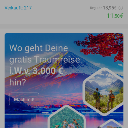
Verkauft: 217
13
,95
€
Regulär
11
€
,50
Wo geht Deine
gratis Traumreise
i.W.v. 3.000 €
hin?
Mach mit!