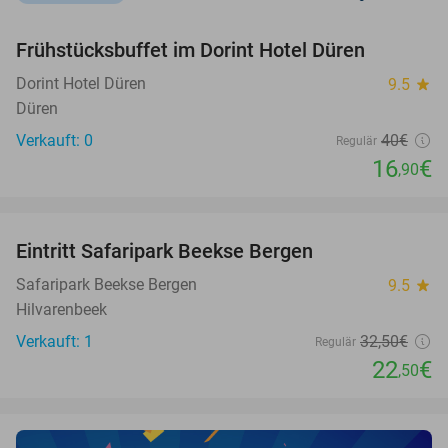
favorite_border
Frühstücksbuffet im Dorint Hotel Düren
58%
NEW
TODAY
Dorint Hotel Düren
9.5
star
Düren
Verkauft: 0
40€
Regulär
16
€
,90
favorite_border
Eintritt Safaripark Beekse Bergen
31%
NEW
TODAY
Safaripark Beekse Bergen
9.5
star
Hilvarenbeek
Verkauft: 1
32
,50
€
Regulär
22
€
,50