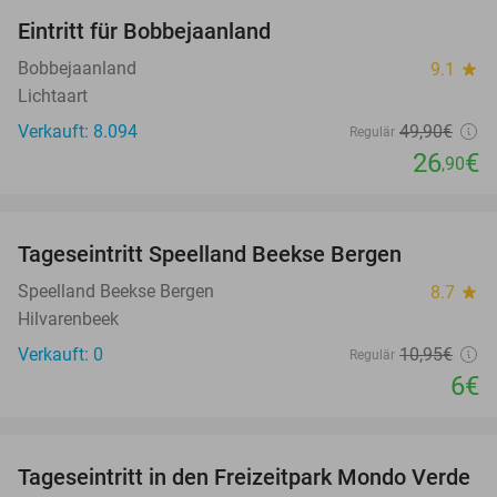
Eintritt für Bobbejaanland
46%
Bobbejaanland
9.1
star
Lichtaart
Verkauft: 8.094
49
,90
€
Regulär
26
€
,90
favorite_border
Tageseintritt Speelland Beekse Bergen
45%
NEW
TODAY
Speelland Beekse Bergen
8.7
star
Hilvarenbeek
Verkauft: 0
10
,95
€
Regulär
6€
favorite_border
Tageseintritt in den Freizeitpark Mondo Verde
25%