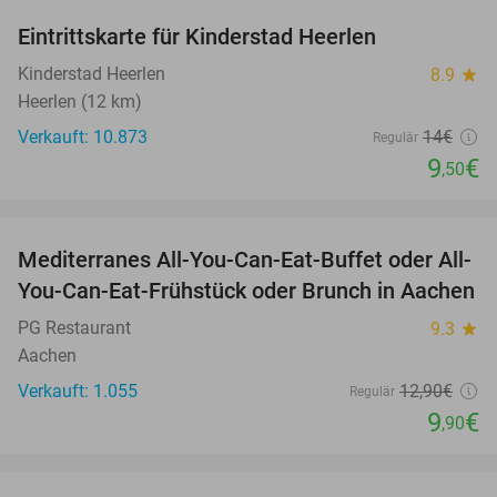
Eintrittskarte für Kinderstad Heerlen
32%
Kinderstad Heerlen
8.9
star
Heerlen (12 km)
Verkauft: 10.873
14€
Regulär
9
€
,50
favorite_border
Mediterranes All-You-Can-Eat-Buffet oder All-
23%
You-Can-Eat-Frühstück oder Brunch in Aachen
PG Restaurant
9.3
star
Aachen
Verkauft: 1.055
12
,90
€
Regulär
9
€
,90
favorite_border