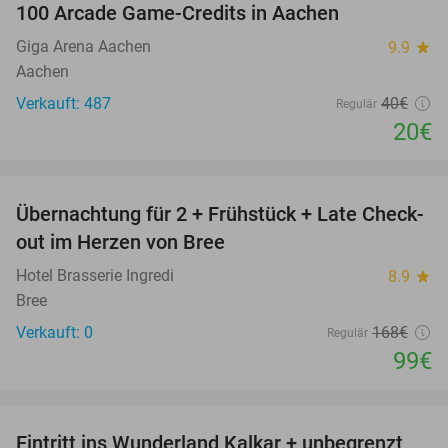
100 Arcade Game-Credits in Aachen
50%
Giga Arena Aachen
9.9
star
Aachen
Verkauft: 487
40€
Regulär
20€
favorite_border
Übernachtung für 2 + Frühstück + Late Check-
41%
NEW
out im Herzen von Bree
TODAY
Hotel Brasserie Ingredi
8.9
star
Bree
Verkauft: 0
168€
Regulär
99€
favorite_border
Eintritt ins Wunderland Kalkar + unbegrenzt