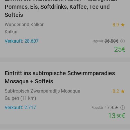
32%
Pommes, Eis, Softdrinks, Kaffee, Tee und
Softeis
Wunderland Kalkar
8.9
star
Kalkar
Verkauft: 28.607
36
,50
€
Regulär
25€
favorite_border
Eintritt ins subtropische Schwimmparadies
25%
Mosaqua + Softeis
Subtropisch Zwemparadijs Mosaqua
8.2
star
Gulpen (11 km)
Verkauft: 2.717
17
,95
€
Regulär
13
€
,50
favorite_border