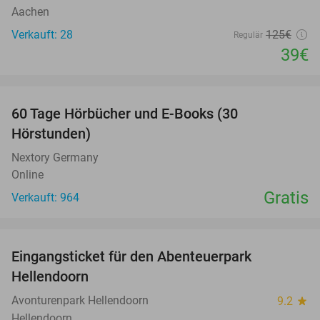
Aachen
Verkauft: 28
125€
Regulär
39€
favorite_border
60 Tage Hörbücher und E-Books (30
Hörstunden)
Nextory Germany
Online
Gratis
Verkauft: 964
favorite_border
Eingangsticket für den Abenteuerpark
41%
Hellendoorn
Avonturenpark Hellendoorn
9.2
star
Hellendoorn