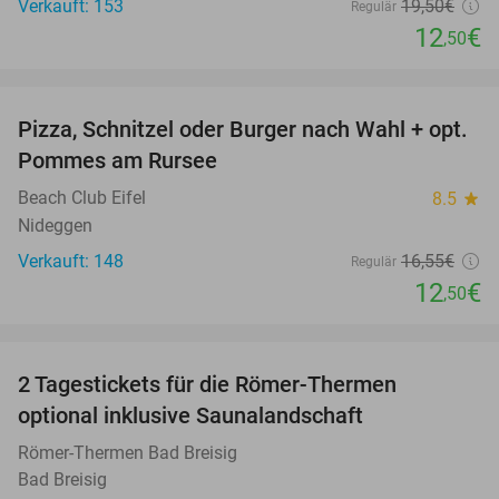
Verkauft: 153
19
,50
€
Regulär
12
€
,50
favorite_border
Pizza, Schnitzel oder Burger nach Wahl + opt.
24%
Pommes am Rursee
Beach Club Eifel
8.5
star
Nideggen
Verkauft: 148
16
,55
€
Regulär
12
€
,50
favorite_border
2 Tagestickets für die Römer-Thermen
31%
optional inklusive Saunalandschaft
Römer-Thermen Bad Breisig
Bad Breisig