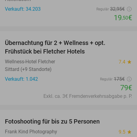
Verkauft: 34.203
32
,95
€
Regulär
19
€
,50
favorite_border
Übernachtung für 2 + Wellness + opt.
55%
Frühstück bei Fletcher Hotels
Wellness-Hotel Fletcher
7.4
star
Sittard (+9 Standorte)
Verkauft: 1.042
175€
Regulär
79€
Exkl. ca. 3€ Fremdenverkehrsabgabe p. P.
favorite_border
Fotoshooting für bis zu 5 Personen
70%
Frank Kind Photography
9.5
star