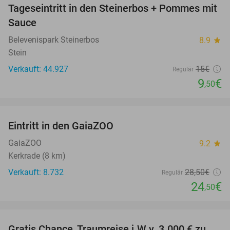
Tageseintritt in den Steinerbos + Pommes mit
37%
Sauce
Belevenispark Steinerbos
8.9
star
Stein
Verkauft: 44.927
15€
Regulär
9
€
,50
favorite_border
Eintritt in den GaiaZOO
14%
GaiaZOO
9.2
star
Kerkrade (8 km)
Verkauft: 8.732
28
,50
€
Regulär
24
€
,50
favorite_border
Gratis Chance, Traumreise i.W.v. 3.000 € zu