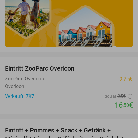
favorite_border
Eintritt ZooParc Overloon
34%
ZooParc Overloon
9.7
star
Overloon
Verkauft: 797
25€
Regulär
16
€
,50
favorite_border
Eintritt + Pommes + Snack + Getränk +
50%