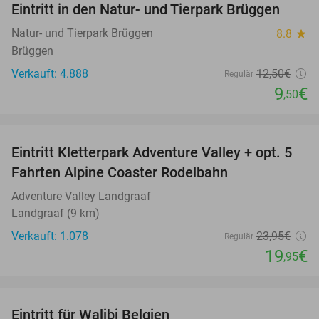
Eintritt in den Natur- und Tierpark Brüggen
24%
Natur- und Tierpark Brüggen
8.8
star
Brüggen
Verkauft: 4.888
12
,50
€
Regulär
9
€
,50
favorite_border
Eintritt Kletterpark Adventure Valley + opt. 5
17%
Fahrten Alpine Coaster Rodelbahn
Adventure Valley Landgraaf
Landgraaf (9 km)
Verkauft: 1.078
23
,95
€
Regulär
19
€
,95
favorite_border
Eintritt für Walibi Belgien