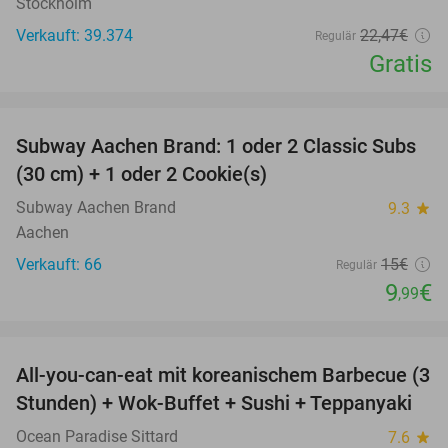
Stockholm
Verkauft: 39.374
22
,47
€
Regulär
Gratis
favorite_border
Subway Aachen Brand: 1 oder 2 Classic Subs
33%
(30 cm) + 1 oder 2 Cookie(s)
Subway Aachen Brand
9.3
star
Aachen
Verkauft: 66
15€
Regulär
9
€
,99
favorite_border
All-you-can-eat mit koreanischem Barbecue (3
21%
Stunden) + Wok-Buffet + Sushi + Teppanyaki
Ocean Paradise Sittard
7.6
star