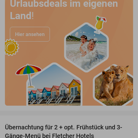
Urlaubsdeals im eigenen
Land
!
Hier ansehen
favorite_border
Übernachtung für 2 + opt. Frühstück und 3-
Gänge-Menü bei Fletcher Hotels