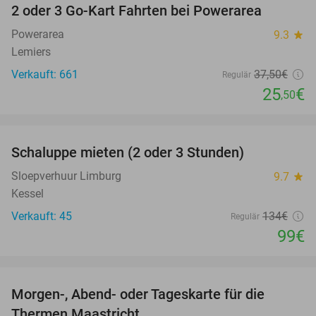
2 oder 3 Go-Kart Fahrten bei Powerarea
32%
Powerarea
9.3
star
Lemiers
Verkauft: 661
37
,50
€
Regulär
25
€
,50
favorite_border
Schaluppe mieten (2 oder 3 Stunden)
26%
Sloepverhuur Limburg
9.7
star
Kessel
Verkauft: 45
134€
Regulär
99€
favorite_border
Morgen-, Abend- oder Tageskarte für die
25%
Thermen Maastricht