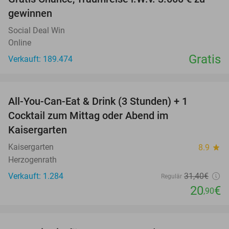
gewinnen
Social Deal Win
Online
Gratis
Verkauft: 189.474
favorite_border
All-You-Can-Eat & Drink (3 Stunden) + 1
33%
Cocktail zum Mittag oder Abend im
Kaisergarten
Kaisergarten
8.9
star
Herzogenrath
Verkauft: 1.284
31
,40
€
Regulär
20
€
,90
favorite_border