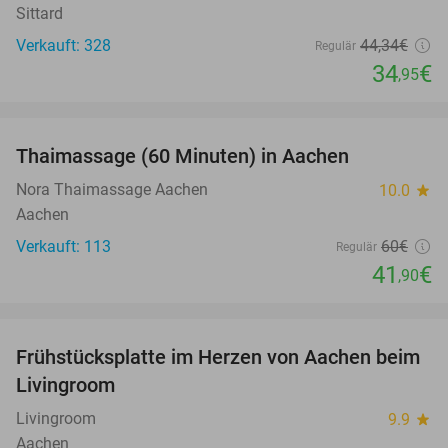
Sittard
Verkauft: 328
44
,34
€
Regulär
34
€
,95
favorite_border
Thaimassage (60 Minuten) in Aachen
30%
Nora Thaimassage Aachen
10.0
star
Aachen
Verkauft: 113
60€
Regulär
41
€
,90
favorite_border
Frühstücksplatte im Herzen von Aachen beim
18%
Livingroom
Livingroom
9.9
star
Aachen