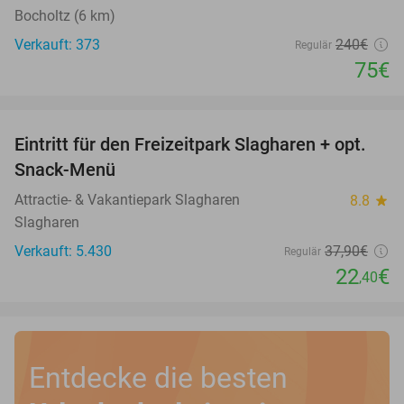
Bocholtz (6 km)
Verkauft: 373
240€
Regulär
75€
favorite_border
Eintritt für den Freizeitpark Slagharen + opt.
41%
Snack-Menü
Attractie- & Vakantiepark Slagharen
8.8
star
Slagharen
Verkauft: 5.430
37
,90
€
Regulär
22
€
,40
Entdecke die besten