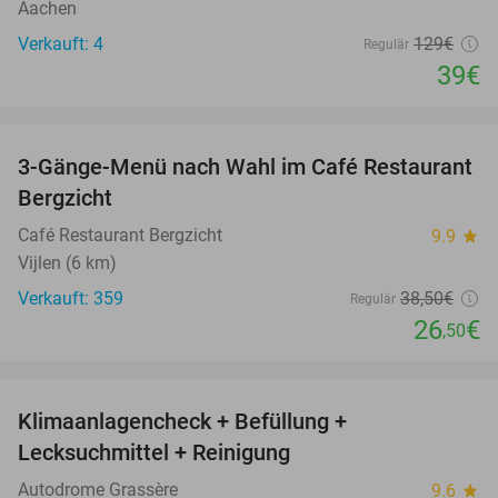
Aachen
Verkauft: 4
129€
Regulär
39€
favorite_border
3-Gänge-Menü nach Wahl im Café Restaurant
31%
Bergzicht
Café Restaurant Bergzicht
9.9
star
Vijlen (6 km)
Verkauft: 359
38
,50
€
Regulär
26
€
,50
favorite_border
Klimaanlagencheck + Befüllung +
69%
Lecksuchmittel + Reinigung
Autodrome Grassère
9.6
star