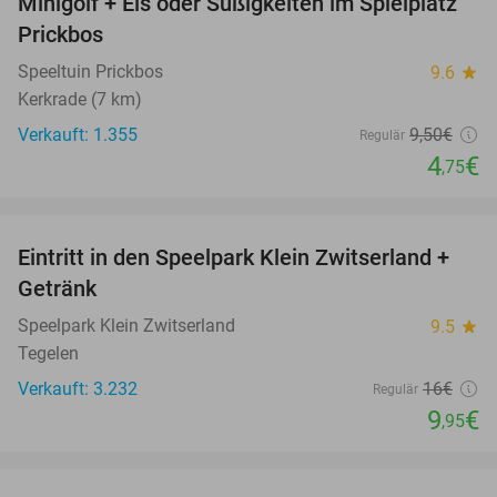
Minigolf + Eis oder Süßigkeiten im Spielplatz
Prickbos
Speeltuin Prickbos
9.6
star
Kerkrade (7 km)
Verkauft: 1.355
9
,50
€
Regulär
4
€
,75
favorite_border
Eintritt in den Speelpark Klein Zwitserland +
38%
Getränk
Speelpark Klein Zwitserland
9.5
star
Tegelen
Verkauft: 3.232
16€
Regulär
9
€
,95
favorite_border