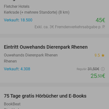
Fletcher Hotels
Kerkrade (+ mehrere Standorte) (8 km)
45€
Verkauft: 18.500
Exkl. ca. 3€ Fremdenverkehrsabgabe p. P.
favorite_border
Eintritt Ouwehands Dierenpark Rhenen
19%
Ouwehands Dierenpark Rhenen
9.5
star
Rhenen
Verkauft: 4.308
31
,50
€
Regulär
25
€
,50
favorite_border
100%
75 Tage gratis Hörbücher und E-Books
BookBeat