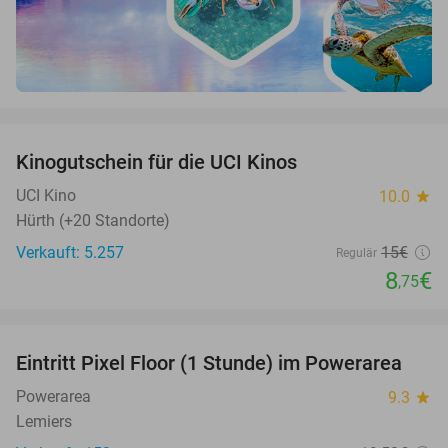
favorite_border
Kinogutschein für die UCI Kinos
42%
UCI Kino
10.0
star
Hürth (+20 Standorte)
Verkauft: 5.257
15€
Regulär
8
€
,75
favorite_border
Eintritt Pixel Floor (1 Stunde) im Powerarea
36%
Powerarea
9.3
star
Lemiers