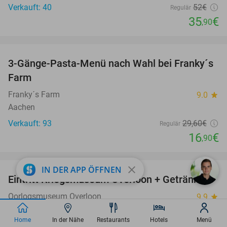
Verkauft: 40
52€
Regulär
35
€
,90
favorite_border
3-Gänge-Pasta-Menü nach Wahl bei Franky´s
43%
Farm
Franky´s Farm
9.0
star
Aachen
Verkauft: 93
29
,60
€
Regulär
16
€
,90
favorite_border
close
IN DER APP ÖFFNEN
Eintritt Kriegsmuseum Overloon + Getränk
15%
Oorlogsmuseum Overloon
9.9
star
Overloon
Home
In der Nähe
Restaurants
Hotels
Menü
Verkauft: 2.914
20€
Regulär