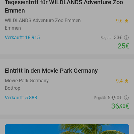
Tageseintritt für WILDLANDS Adventure Zoo
24%
Emmen
WILDLANDS Adventure Zoo Emmen
9.6
star
Emmen
Verkauft: 18.915
33€
Regulär
25€
favorite_border
Eintritt in den Movie Park Germany
38%
Movie Park Germany
9.4
star
Bottrop
Verkauft: 5.888
59
,90
€
Regulär
36
€
,90