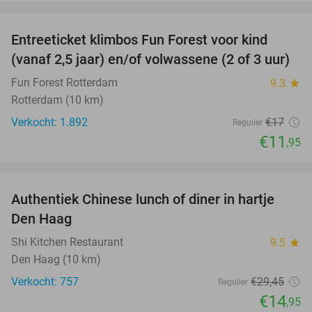
favorite_border
Entreeticket klimbos Fun Forest voor kind
30%
(vanaf 2,5 jaar) en/of volwassene (2 of 3 uur)
Fun Forest Rotterdam
9.3
star
Rotterdam (10 km)
Verkocht: 1.892
€17
Regulier
€11
,95
favorite_border
Authentiek Chinese lunch of diner in hartje
49%
Den Haag
Shi Kitchen Restaurant
9.5
star
Den Haag (10 km)
Verkocht: 757
€29
,45
Regulier
€14
,95