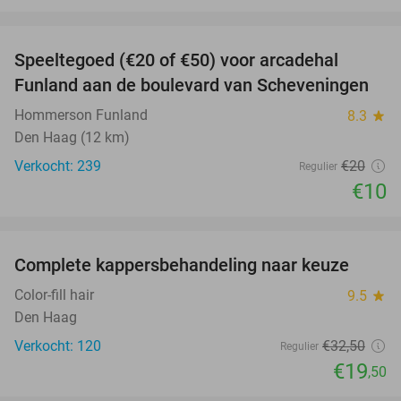
favorite_border
Speeltegoed (€20 of €50) voor arcadehal
50%
Funland aan de boulevard van Scheveningen
Hommerson Funland
8.3
star
Den Haag (12 km)
Verkocht: 239
€20
Regulier
€10
favorite_border
Complete kappersbehandeling naar keuze
40%
Color-fill hair
9.5
star
Den Haag
Verkocht: 120
€32
,50
Regulier
€19
,50
favorite_border