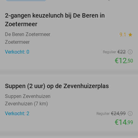
favorite_border
2-gangen keuzelunch bij De Beren in
43%
NEW
Zoetermeer
TODAY
De Beren Zoetermeer
9.1
star
Zoetermeer
Verkocht: 0
€22
Regulier
€12
,50
favorite_border
Suppen (2 uur) op de Zevenhuizerplas
40%
NEW
TODAY
Suppen Zevenhuizen
Zevenhuizen (7 km)
Verkocht: 2
€24
,99
Regulier
€14
,99