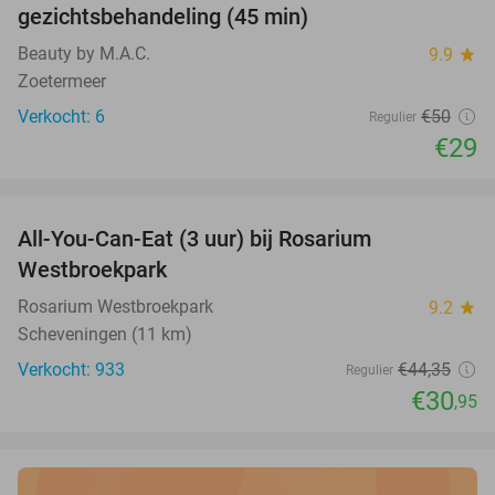
gezichtsbehandeling (45 min)
Beauty by M.A.C.
9.9
star
Zoetermeer
Verkocht: 6
€50
Regulier
€29
favorite_border
All-You-Can-Eat (3 uur) bij Rosarium
30%
Westbroekpark
Rosarium Westbroekpark
9.2
star
Scheveningen (11 km)
Verkocht: 933
€44
,35
Regulier
€30
,95