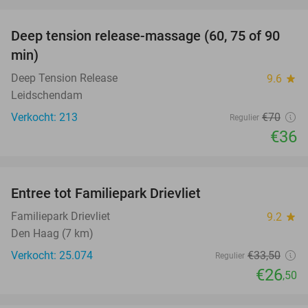
favorite_border
Deep tension release-massage (60, 75 of 90
49%
min)
Deep Tension Release
9.6
star
Leidschendam
Verkocht: 213
€70
Regulier
€36
favorite_border
Entree tot Familiepark Drievliet
21%
Familiepark Drievliet
9.2
star
Den Haag (7 km)
Verkocht: 25.074
€33
,50
Regulier
€26
,50
favorite_border