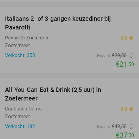
favorite_border
Italiaans 2- of 3-gangen keuzediner bij
27%
Pavarotti
Pavarotti Zoetermeer
9.5
star
Zoetermeer
Verkocht: 353
€29
,50
Regulier
€21
,50
favorite_border
All-You-Can-Eat & Drink (2,5 uur) in
24%
Zoetermeer
Caribbean Corner
9.9
star
Zoetermeer
Verkocht: 182
€49
,50
Regulier
€37
,50