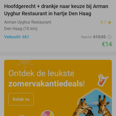
Hoofdgerecht + drankje naar keuze bij Arman
30%
Uyghur Restaurant in hartje Den Haag
Arman Uyghur Restaurant
9.7
star
Den Haag (10 km)
Verkocht: 661
€19
,95
Regulier
€14
Ontdek de leukste
zomervakantiedeals
!
Bekijk nu