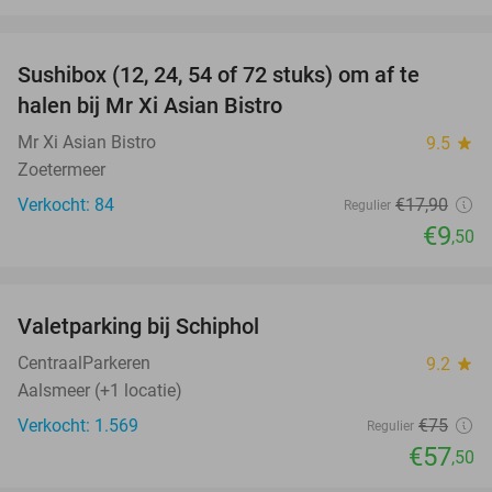
favorite_border
Sushibox (12, 24, 54 of 72 stuks) om af te
47%
halen bij Mr Xi Asian Bistro
Mr Xi Asian Bistro
9.5
star
Zoetermeer
Verkocht: 84
€17
,90
Regulier
€9
,50
favorite_border
Valetparking bij Schiphol
23%
CentraalParkeren
9.2
star
Aalsmeer (+1 locatie)
Verkocht: 1.569
€75
Regulier
€57
,50