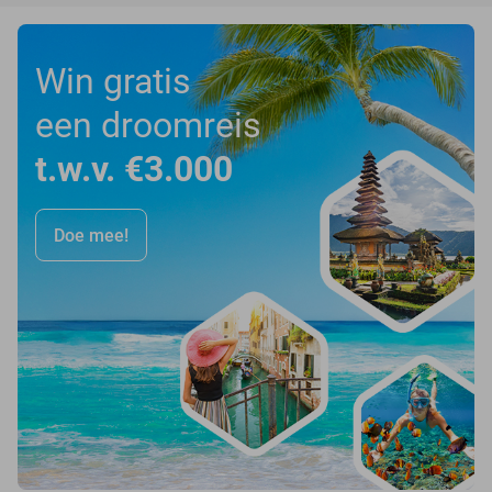
Win gratis
een droomreis
t.w.v. €3.000
Doe mee!