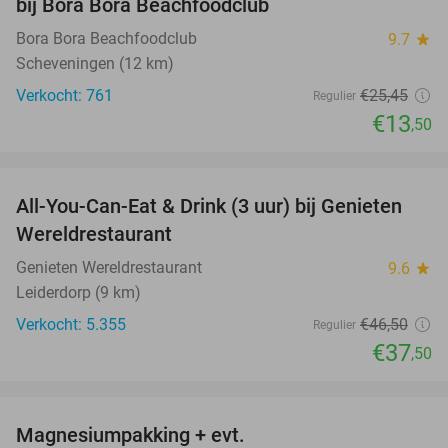
bij Bora Bora Beachfoodclub
Bora Bora Beachfoodclub
9.7
star
Scheveningen (12 km)
Verkocht: 761
€25
,45
Regulier
€13
,50
favorite_border
All-You-Can-Eat & Drink (3 uur) bij Genieten
19%
Wereldrestaurant
Genieten Wereldrestaurant
9.6
star
Leiderdorp (9 km)
Verkocht: 5.355
€46
,50
Regulier
€37
,50
favorite_border
Magnesiumpakking + evt.
42%