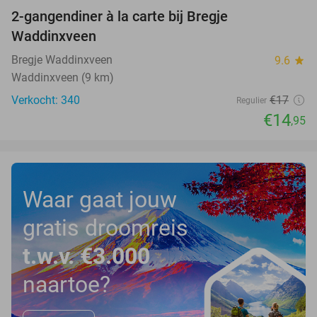
2-gangendiner à la carte bij Bregje
12%
Waddinxveen
Bregje Waddinxveen
9.6
star
Waddinxveen (9 km)
Verkocht: 340
€17
Regulier
€14
,95
Waar gaat jouw
gratis droomreis
t.w.v. €3.000
naartoe?