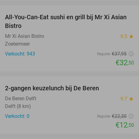
favorite_border
All-You-Can-Eat sushi en grill bij Mr Xi Asian
14%
Bistro
Mr Xi Asian Bistro
9.5
star
Zoetermeer
Verkocht: 943
€37
,95
Regulier
€32
,50
favorite_border
2-gangen keuzelunch bij De Beren
44%
NEW
TODAY
De Beren Delft
9.7
star
Delft (8 km)
Verkocht: 0
€22
,30
Regulier
€12
,50
favorite_border