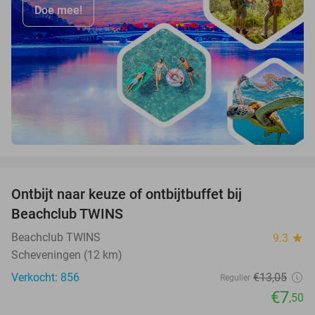
Doe mee!
favorite_border
Ontbijt naar keuze of ontbijtbuffet bij
43%
Beachclub TWINS
Beachclub TWINS
9.3
star
Scheveningen (12 km)
Verkocht: 856
€13
,05
Regulier
€7
,50