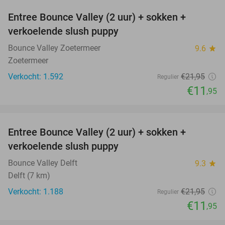
Entree Bounce Valley (2 uur) + sokken +
46%
verkoelende slush puppy
Bounce Valley Zoetermeer
9.6
star
Zoetermeer
Verkocht: 1.592
€21
,95
Regulier
€11
,95
favorite_border
Entree Bounce Valley (2 uur) + sokken +
46%
verkoelende slush puppy
Bounce Valley Delft
9.3
star
Delft (7 km)
Verkocht: 1.188
€21
,95
Regulier
€11
,95