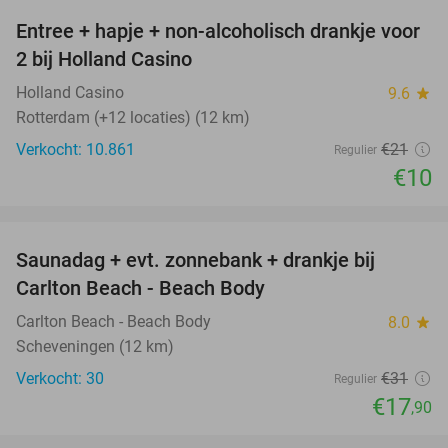
Entree + hapje + non-alcoholisch drankje voor
52%
2 bij Holland Casino
Holland Casino
9.6
star
Rotterdam (+12 locaties) (12 km)
Verkocht: 10.861
€21
Regulier
€10
favorite_border
Saunadag + evt. zonnebank + drankje bij
42%
Carlton Beach - Beach Body
Carlton Beach - Beach Body
8.0
star
Scheveningen (12 km)
Verkocht: 30
€31
Regulier
€17
,90
favorite_border