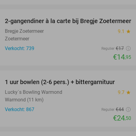
favorite_border
2-gangendiner à la carte bij Bregje Zoetermeer
12%
Bregje Zoetermeer
9.1
star
Zoetermeer
Verkocht: 739
€17
Regulier
€14
,95
favorite_border
1 uur bowlen (2-6 pers.) + bittergarnituur
44%
Lucky´s Bowling Warmond
9.7
star
Warmond (11 km)
Verkocht: 867
€44
Regulier
€24
,50
favorite_border