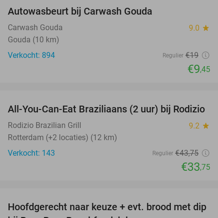
Autowasbeurt bij Carwash Gouda
50%
Carwash Gouda
9.0
star
Gouda (10 km)
Verkocht: 894
€19
Regulier
€9
,45
favorite_border
All-You-Can-Eat Braziliaans (2 uur) bij Rodizio
23%
Rodizio Brazilian Grill
9.2
star
Rotterdam (+2 locaties) (12 km)
Verkocht: 143
€43
,75
Regulier
€33
,75
favorite_border
Hoofdgerecht naar keuze + evt. brood met dip
47%