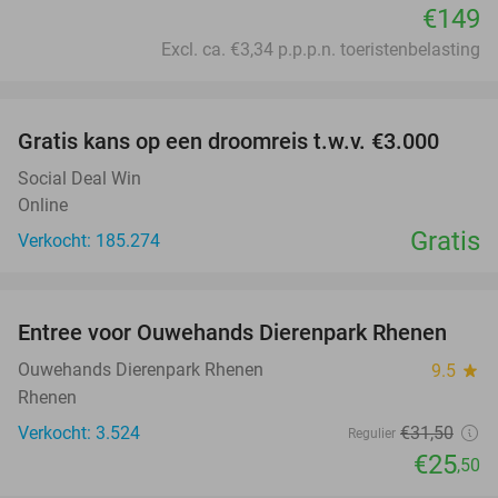
€149
Excl. ca. €3,34 p.p.p.n. toeristenbelasting
favorite_border
Gratis kans op een droomreis t.w.v. €3.000
Social Deal Win
Online
Gratis
Verkocht: 185.274
favorite_border
Entree voor Ouwehands Dierenpark Rhenen
19%
Ouwehands Dierenpark Rhenen
9.5
star
Rhenen
Verkocht: 3.524
€31
,50
Regulier
€25
,50