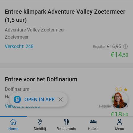
Entree klimpark Adventure Valley Zoetermeer
14%
(1,5 uur)
Adventure Valley Zoetermeer
Zoetermeer
Verkocht: 248
€16
,95
Regulier
€14
,50
favorite_border
Entree voor het Dolfinarium
36%
Dolfinarium
8.5
star
Harderwijk
close
OPEN IN APP
Verkocht: 20.808
€29
Regulier
€18
,50
favorite_border
Home
Dichtbij
Restaurants
Hotels
Menu