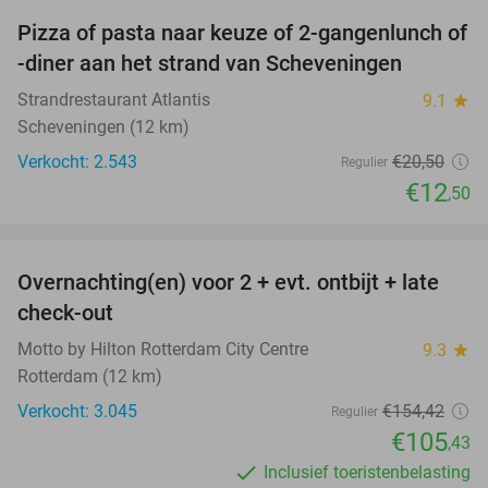
Pizza of pasta naar keuze of 2-gangenlunch of
39%
-diner aan het strand van Scheveningen
Strandrestaurant Atlantis
9.1
star
Scheveningen (12 km)
Verkocht: 2.543
€20
,50
Regulier
€12
,50
favorite_border
Overnachting(en) voor 2 + evt. ontbijt + late
32%
check-out
Motto by Hilton Rotterdam City Centre
9.3
star
Rotterdam (12 km)
Verkocht: 3.045
€154
,42
Regulier
€105
,43
Inclusief toeristenbelasting