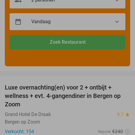
Zoek Restaurant
favorite_border
Luxe overnachting(en) voor 2 + ontbijt +
38%
wellness + evt. 4-gangendiner in Bergen op
Zoom
Grand Hotel De Draak
9.7
star
Bergen op Zoom
Verkocht: 154
€240
Regulier