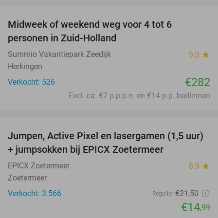
favorite_border
Midweek of weekend weg voor 4 tot 6
personen in Zuid-Holland
Summio Vakantiepark Zeedijk
9.0
star
Herkingen
€282
Verkocht: 526
Excl. ca. €2 p.p.p.n. en €14 p.p. bedlinnen
favorite_border
Jumpen, Active Pixel en lasergamen (1,5 uur)
30%
+ jumpsokken bij EPICX Zoetermeer
EPICX Zoetermeer
8.9
star
Zoetermeer
Verkocht: 3.566
€21
,50
Regulier
€14
,99