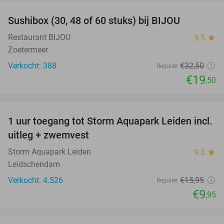
Sushibox (30, 48 of 60 stuks) bij BIJOU
40%
Restaurant BIJOU
9.5
star
Zoetermeer
Verkocht: 388
€32
,50
Regulier
€19
,50
favorite_border
1 uur toegang tot Storm Aquapark Leiden incl.
38%
uitleg + zwemvest
Storm Aquapark Leiden
9.3
star
Leidschendam
Verkocht: 4.526
€15
,95
Regulier
€9
,95
favorite_border