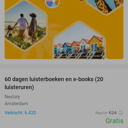
favorite_border
100%
60 dagen luisterboeken en e-books (20
luisteruren)
Nextory
Amsterdam
Verkocht: 6.420
€24
Regulier
Gratis