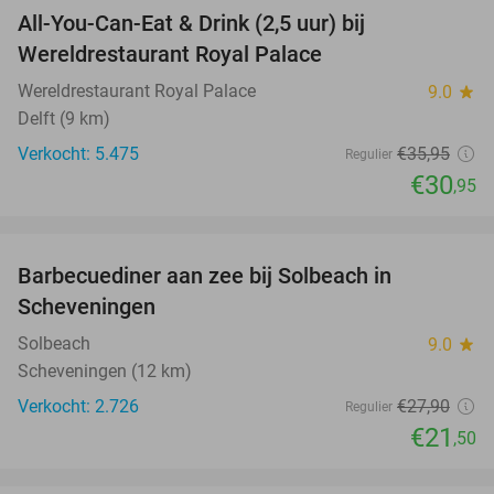
All-You-Can-Eat & Drink (2,5 uur) bij
14%
Wereldrestaurant Royal Palace
Wereldrestaurant Royal Palace
9.0
star
Delft (9 km)
Verkocht: 5.475
€35
,95
Regulier
€30
,95
favorite_border
Barbecuediner aan zee bij Solbeach in
23%
Scheveningen
Solbeach
9.0
star
Scheveningen (12 km)
Verkocht: 2.726
€27
,90
Regulier
€21
,50
favorite_border