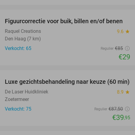
favorite_border
Figuurcorrectie voor buik, billen en/of benen
66%
Raquel Creations
9.6
star
Den Haag (7 km)
Verkocht: 65
€85
Regulier
€29
favorite_border
Luxe gezichtsbehandeling naar keuze (60 min)
54%
De Laser Huidkliniek
8.9
star
Zoetermeer
Verkocht: 75
€87
,50
Regulier
€39
,95
favorite_border