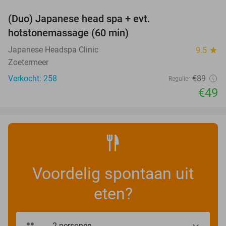
(Duo) Japanese head spa + evt.
45%
hotstonemassage (60 min)
Japanese Headspa Clinic
9.5
star
Zoetermeer
Verkocht: 258
€89
Regulier
€49
Voordelig spontaan uit
eten?