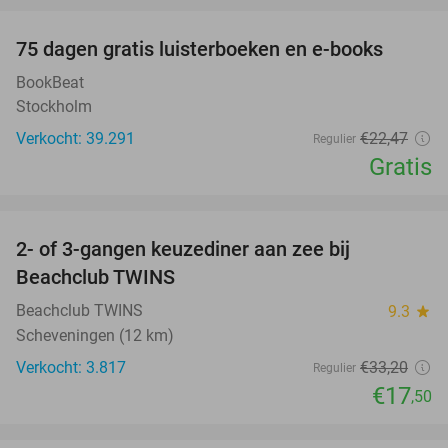
100%
75 dagen gratis luisterboeken en e-books
BookBeat
Stockholm
Verkocht: 39.291
€22
,47
Regulier
Gratis
favorite_border
2- of 3-gangen keuzediner aan zee bij
47%
Beachclub TWINS
Beachclub TWINS
9.3
star
Scheveningen (12 km)
Verkocht: 3.817
€33
,20
Regulier
€17
,50
favorite_border