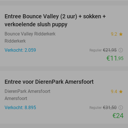
favorite_border
Entree Bounce Valley (2 uur) + sokken +
46%
verkoelende slush puppy
Bounce Valley Ridderkerk
9.2
star
Ridderkerk
Verkocht: 2.059
€21
,95
Regulier
€11
,95
favorite_border
Entree voor DierenPark Amersfoort
24%
DierenPark Amersfoort
9.4
star
Amersfoort
Verkocht: 8.895
€31
,50
Regulier
€24
favorite_border