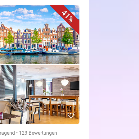
41%
favorite_border
ragend • 123 Bewertungen