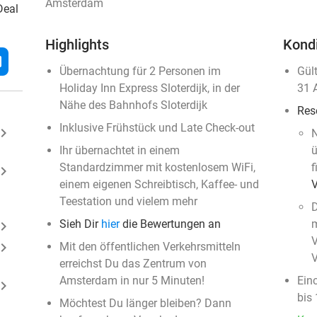
Amsterdam
Deal
Highlights
Kond
l
Übernachtung für 2 Personen im
Gül
Holiday Inn Express Sloterdijk, in der
31 
Nähe des Bahnhofs Sloterdijk
Res
Inklusive Frühstück und Late Check-out
ard_arrow_right
N
Ihr übernachtet in einem
ü
Standardzimmer mit kostenlosem WiFi,
f
ard_arrow_right
einem eigenen Schreibtisch, Kaffee- und
Teestation und vielem mehr
D
Sieh Dir
hier
die Bewertungen an
m
ard_arrow_right
V
ard_arrow_right
Mit den öffentlichen Verkehrsmitteln
erreichst Du das Zentrum von
Amsterdam in nur 5 Minuten!
Ein
ard_arrow_right
bis
Möchtest Du länger bleiben? Dann