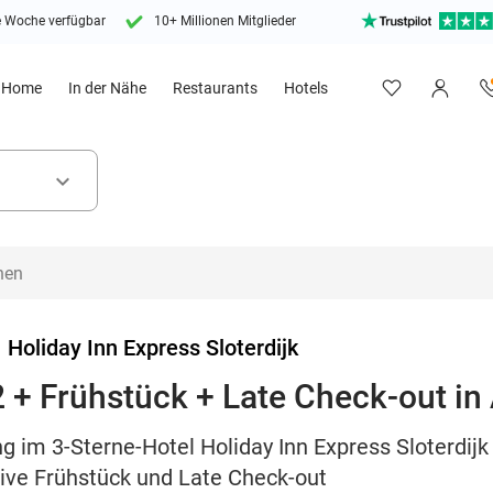
e Woche verfügbar
10+ Millionen Mitglieder
Home
In der Nähe
Restaurants
Hotels
keyboard_arrow_down
>
Holiday Inn Express Sloterdijk
2 + Frühstück + Late Check-out i
g im 3-Sterne-Hotel Holiday Inn Express Sloterdij
sive Frühstück und Late Check-out