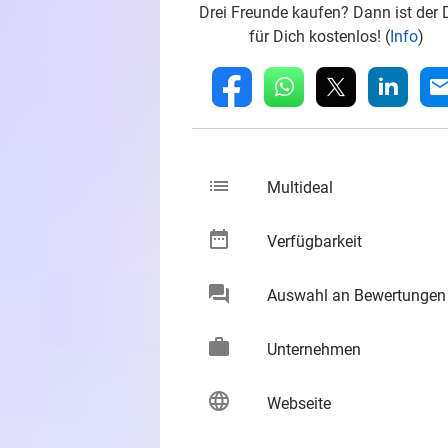
Drei Freunde kaufen? Dann ist der 
für Dich kostenlos! (
Info
)
whatsapp
linkedin
fb
mai
list
keybo
Multideal
date_range
keybo
Verfügbarkeit
chat
Auswahl an Bewertungen
keybo
work
keybo
Unternehmen
language
keybo
Webseite