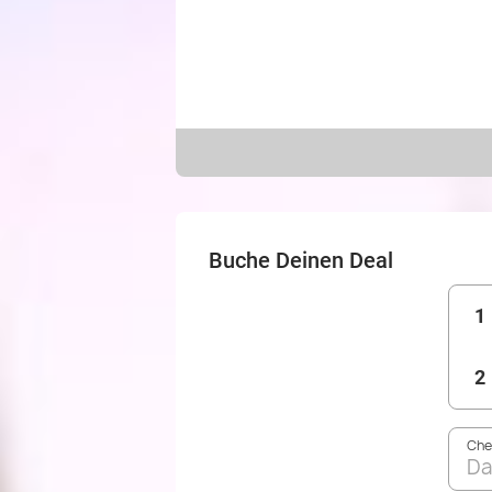
Buche Deinen Deal
1
2
Che
Da