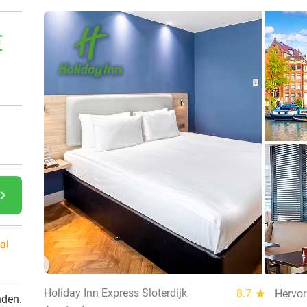
€
gate_next
al
Holiday Inn Express Sloterdijk
8.7
star
Hervor
nden.