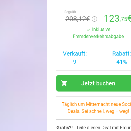
Regulär
123
208,12€
,75
Inklusive
Fremdenverkehrsabgabe
Verkauft:
Rabatt:
9
41%
shopping_cart
Jetzt buchen
navi
Täglich um Mitternacht neue Soci
Deals. Sei schnell, weg = weg!
Gratis?!
- Teile diesen Deal mit Freu