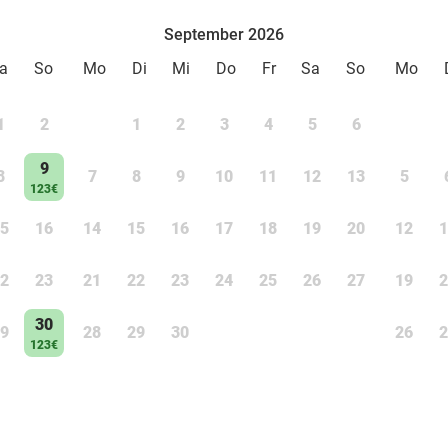
September 2026
a
So
Mo
Di
Mi
Do
Fr
Sa
So
Mo
1
2
1
2
3
4
5
6
9
8
7
8
9
10
11
12
13
5
123€
5
16
14
15
16
17
18
19
20
12
1
2
23
21
22
23
24
25
26
27
19
2
30
9
28
29
30
26
2
123€