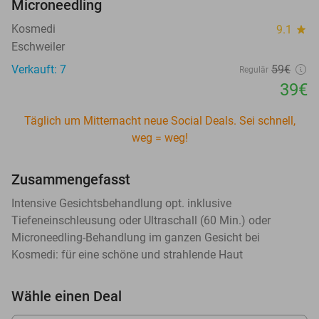
Microneedling
Kosmedi
9.1
star
Eschweiler
Verkauft: 7
59€
Regulär
39€
Täglich um Mitternacht neue Social Deals. Sei schnell,
weg = weg!
Zusammengefasst
Intensive Gesichtsbehandlung opt. inklusive
Tiefeneinschleusung oder Ultraschall (60 Min.) oder
Microneedling-Behandlung im ganzen Gesicht bei
Kosmedi: für eine schöne und strahlende Haut
Wähle einen Deal