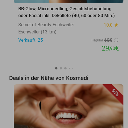
BB-Glow, Microneedling, Gesichtsbehandlung
oder Facial inkl. Dekolleté (40, 60 oder 80 Min.)
Secret of Beauty Eschweiler
10.0
star
Eschweiler (13 km)
Verkauft: 25
60€
Regulär
29
€
,90
Deals in der Nähe von Kosmedi
50%