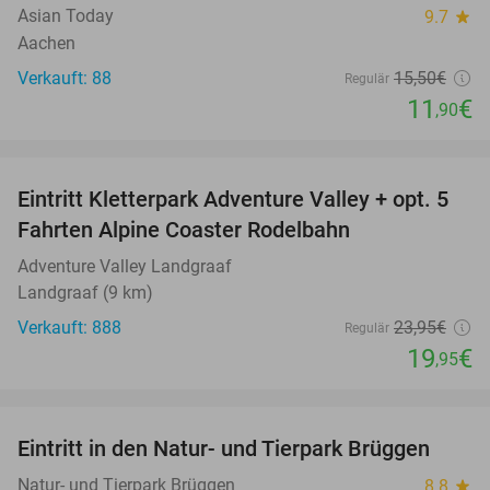
Asian Today
9.7
star
Aachen
Verkauft: 88
15
,50
€
Regulär
11
€
,90
favorite_border
Eintritt Kletterpark Adventure Valley + opt. 5
17%
Fahrten Alpine Coaster Rodelbahn
Adventure Valley Landgraaf
Landgraaf (9 km)
Verkauft: 888
23
,95
€
Regulär
19
€
,95
favorite_border
Eintritt in den Natur- und Tierpark Brüggen
24%
Natur- und Tierpark Brüggen
8.8
star