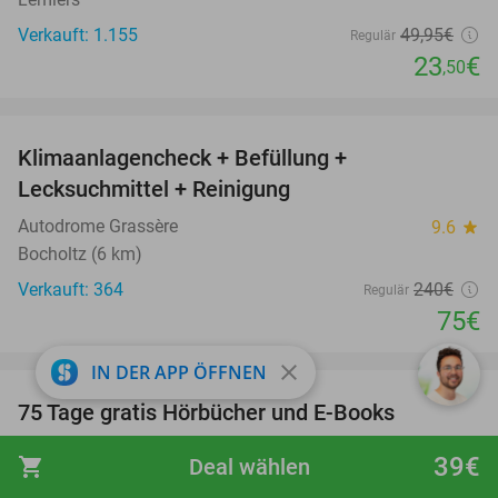
Verkauft: 1.155
49
,95
€
Regulär
23
€
,50
favorite_border
Klimaanlagencheck + Befüllung +
69%
Lecksuchmittel + Reinigung
Autodrome Grassère
9.6
star
Bocholtz (6 km)
Verkauft: 364
240€
Regulär
75€
favorite_border
close
IN DER APP ÖFFNEN
100%
75 Tage gratis Hörbücher und E-Books
BookBeat
39€
shopping_cart
Deal wählen
Stockholm