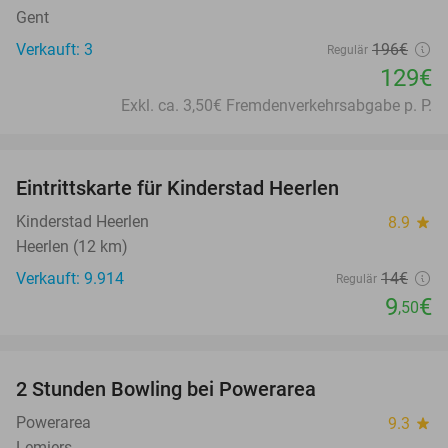
Gent
Verkauft: 3
196€
Regulär
129€
Exkl. ca. 3,50€ Fremdenverkehrsabgabe p. P.
favorite_border
Eintrittskarte für Kinderstad Heerlen
32%
Kinderstad Heerlen
8.9
star
Heerlen (12 km)
Verkauft: 9.914
14€
Regulär
9
€
,50
favorite_border
2 Stunden Bowling bei Powerarea
53%
Powerarea
9.3
star
Lemiers