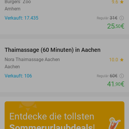
Burgers´ Zoo
9.6
star
Arnhem
Verkauft: 17.435
31€
Regulär
25
€
,50
favorite_border
Thaimassage (60 Minuten) in Aachen
30%
Nora Thaimassage Aachen
10.0
star
Aachen
Verkauft: 106
60€
Regulär
41
€
,90
Entdecke die tollsten
Sommerurlaubdeals
!