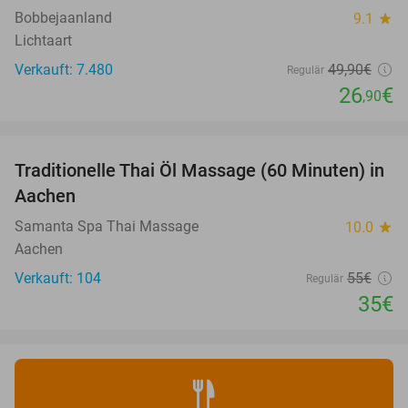
Bobbejaanland
9.1
star
Lichtaart
Verkauft: 7.480
49
,90
€
Regulär
26
€
,90
favorite_border
Traditionelle Thai Öl Massage (60 Minuten) in
36%
Aachen
Samanta Spa Thai Massage
10.0
star
Aachen
Verkauft: 104
55€
Regulär
35€