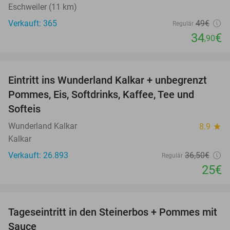
Eschweiler (11 km)
Verkauft: 365
49€
Regulär
34
€
,90
favorite_border
Eintritt ins Wunderland Kalkar + unbegrenzt
32%
Pommes, Eis, Softdrinks, Kaffee, Tee und
Softeis
Wunderland Kalkar
8.9
star
Kalkar
Verkauft: 26.893
36
,50
€
Regulär
25€
favorite_border
Tageseintritt in den Steinerbos + Pommes mit
37%
Sauce