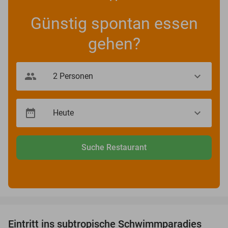
Günstig spontan essen
gehen?
Suche Restaurant
favorite_border
Eintritt ins subtropische Schwimmparadies
25%