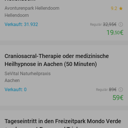
Avonturenpark Hellendoorn
9.2
star
Hellendoorn
Verkauft: 31.932
32
,95
€
Regulär
19
€
,50
favorite_border
Craniosacral-Therapie oder medizinische
34%
NEW
Heilhypnose in Aachen (50 Minuten)
TODAY
SeVital Naturheilpraxis
Aachen
Verkauft: 0
89€
Regulär
59€
favorite_border
Tageseintritt in den Freizeitpark Mondo Verde
25%