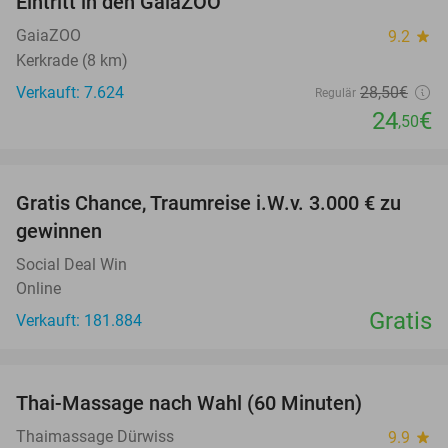
Eintritt in den GaiaZOO
14%
GaiaZOO
9.2
star
Kerkrade (8 km)
Verkauft: 7.624
28
,50
€
Regulär
24
€
,50
favorite_border
Gratis Chance, Traumreise i.W.v. 3.000 € zu
gewinnen
Social Deal Win
Online
Gratis
Verkauft: 181.884
favorite_border
Thai-Massage nach Wahl (60 Minuten)
29%
Thaimassage Dürwiss
9.9
star