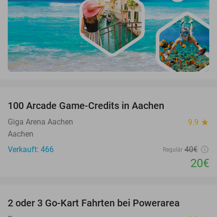
favorite_border
100 Arcade Game-Credits in Aachen
50%
Giga Arena Aachen
9.9
star
Aachen
Verkauft: 466
40€
Regulär
20€
favorite_border
2 oder 3 Go-Kart Fahrten bei Powerarea
32%