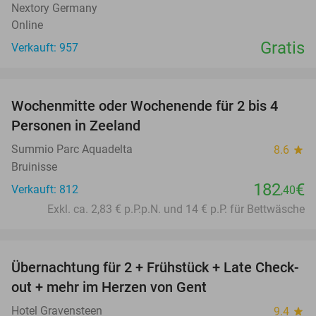
Nextory Germany
Online
Gratis
Verkauft: 957
favorite_border
Wochenmitte oder Wochenende für 2 bis 4
Personen in Zeeland
Summio Parc Aquadelta
8.6
star
Bruinisse
182
€
Verkauft: 812
,40
Exkl. ca. 2,83 € p.P.p.N. und 14 € p.P. für Bettwäsche
favorite_border
Übernachtung für 2 + Frühstück + Late Check-
34%
out + mehr im Herzen von Gent
Hotel Gravensteen
9.4
star