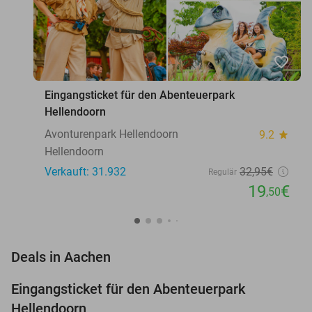
favorite_border
Eingangsticket für den Abenteuerpark
Hellendoorn
Avonturenpark Hellendoorn
9.2
star
Hellendoorn
Verkauft: 31.932
32
,95
€
Regulär
19
€
,50
favorite_border
Deals in Aachen
Eingangsticket für den Abenteuerpark
41%
Hellendoorn