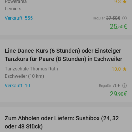
Powerarea
9.3
star
Lemiers
Verkauft: 555
37
,50
€
Regulär
25
€
,50
favorite_border
Line Dance-Kurs (6 Stunden) oder Einsteiger-
57%
Tanzkurs für Paare (8 Stunden) in Eschweiler
Tanzschule Thomas Rath
10.0
star
Eschweiler (10 km)
Verkauft: 10
70€
Regulär
29
€
,90
favorite_border
Zum Abholen oder Liefern: Sushibox (24, 32
23%
oder 48 Stück)