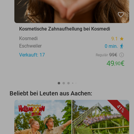
favorite_border
Kosmetische Zahnaufhellung bei Kosmedi
Kosmedi
9.1
star
Eschweiler
0 min.
directions_walk
Verkauft: 17
99€
Regulär
49
€
,90
Beliebt bei Leuten aus Aachen:
41%