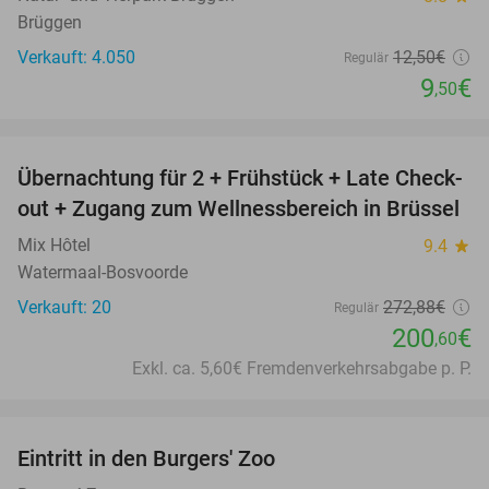
Brüggen
Verkauft: 4.050
12
,50
€
Regulär
9
€
,50
favorite_border
Übernachtung für 2 + Frühstück + Late Check-
26%
out + Zugang zum Wellnessbereich in Brüssel
Mix Hôtel
9.4
star
Watermaal-Bosvoorde
Verkauft: 20
272
,88
€
Regulär
200
€
,60
Exkl. ca. 5,60€ Fremdenverkehrsabgabe p. P.
favorite_border
Eintritt in den Burgers' Zoo
18%