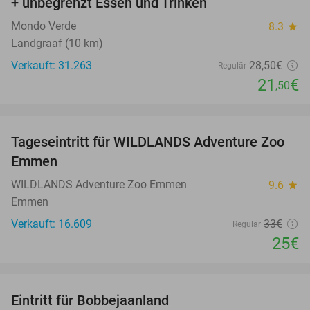
+ unbegrenzt Essen und Trinken
Mondo Verde
8.3
star
Landgraaf (10 km)
Verkauft: 31.263
28
,50
€
Regulär
21
€
,50
favorite_border
Tageseintritt für WILDLANDS Adventure Zoo
24%
Emmen
WILDLANDS Adventure Zoo Emmen
9.6
star
Emmen
Verkauft: 16.609
33€
Regulär
25€
favorite_border
Eintritt für Bobbejaanland
46%