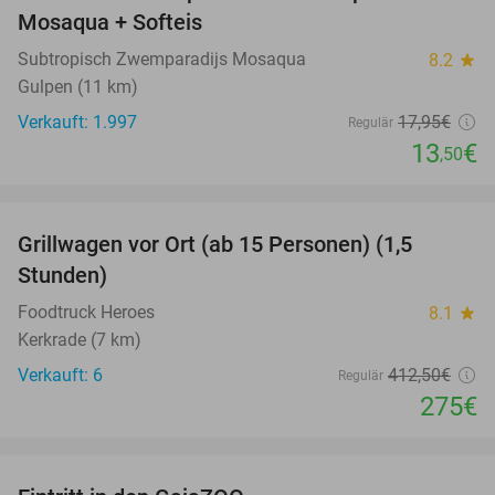
Mosaqua + Softeis
Subtropisch Zwemparadijs Mosaqua
8.2
star
Gulpen (11 km)
Verkauft: 1.997
17
,95
€
Regulär
13
€
,50
favorite_border
Grillwagen vor Ort (ab 15 Personen) (1,5
33%
Stunden)
Foodtruck Heroes
8.1
star
Kerkrade (7 km)
Verkauft: 6
412
,50
€
Regulär
275€
favorite_border