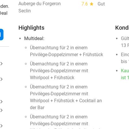
Auberge du Forgeron
7.6
star
Gut
nden.
Seclin
Deal
Highlights
Kond
l
Multideal:
Gül
13 
Übernachtung für 2 in einem
Privilège-Doppelzimmer + Frühstück
Ein
bis
ard_arrow_right
Übernachtung für 2 in einem
Privilèges-Doppelzimmer mit
Kau
Whirlpool + Frühstück
ist 
ard_arrow_right
Übernachtung für 2 in einem
Privilèges-Doppelzimmer mit
Whirlpool + Frühstück + Cocktail an
ard_arrow_right
der Bar
ard_arrow_right
Übernachtung für 2 in einem
Privilèges-Doppelzimmer mit
ard_arrow_right