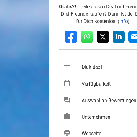
Gratis?!
- Teile diesen Deal mit Freu
Drei Freunde kaufen? Dann ist der 
für Dich kostenlos! (
Info
)
whatsapp
linkedin
fb
mai
list
keybo
Multideal
date_range
keybo
Verfügbarkeit
chat
Auswahl an Bewertungen
keybo
work
keybo
Unternehmen
language
keybo
Webseite