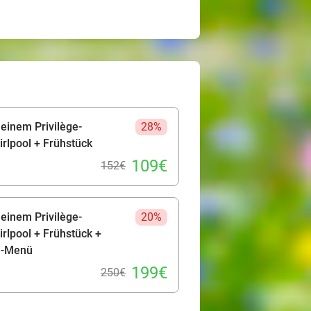
 einem Privilège-
28%
rlpool + Frühstück
109€
152€
 einem Privilège-
20%
rlpool + Frühstück +
e-Menü
199€
250€