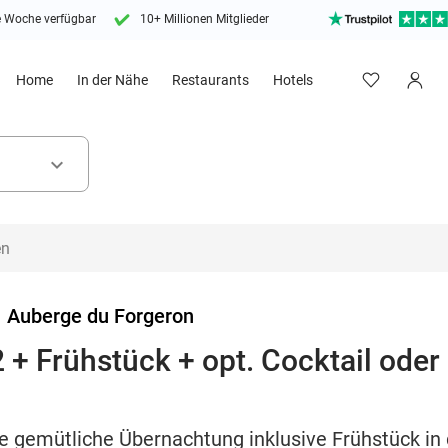
e Woche verfügbar
10+ Millionen Mitglieder
Home
In der Nähe
Restaurants
Hotels
keyboard_arrow_down
>
Auberge du Forgeron
 + Frühstück + opt. Cocktail ode
ne gemütliche Übernachtung inklusive Frühstück in