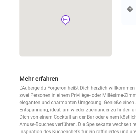
hotel
Mehr erfahren
L’Auberge du Forgeron heißt Dich herzlich willkommen 
zwei Personen in einem Privilège- oder Millésime-Zimmer
eleganten und charmanten Umgebung. Genieße einen A
Entspannung, ideal, um wieder zueinander zu finden u
Dich von einem Cocktail an der Bar oder einem köstli
Amuse-Bouches verführen. Die Speisekarte wechselt r
Inspiration des Küchenchefs für ein raffiniertes und un