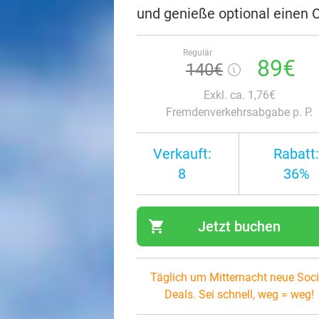
und genieße optional einen C
Regulär
89€
140€
Exkl. ca. 1,76€
Fremdenverkehrsabgabe p. P.
Verkauft:
Rabatt:
8
36%
shopping_cart
Jetzt buchen
navi
Täglich um Mitternacht neue Soci
Deals. Sei schnell, weg = weg!