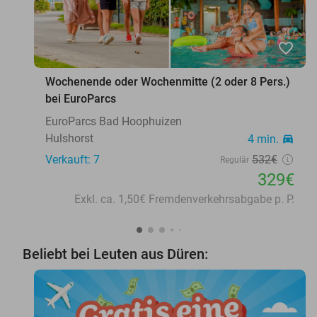
favorite_border
Wochenende oder Wochenmitte (2 oder 8 Pers.)
bei EuroParcs
EuroParcs Bad Hoophuizen
Hulshorst
4 min.
directions_car
Verkauft: 7
532€
Regulär
329€
Exkl. ca. 1,50€ Fremdenverkehrsabgabe p. P.
Beliebt bei Leuten aus Düren: