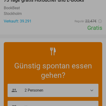
100%
75 Tage gratis Hörbücher und E-Books
BookBeat
Stockholm
Verkauft: 39.291
22
,47
€
Regulär
Gratis
Günstig spontan essen
gehen?