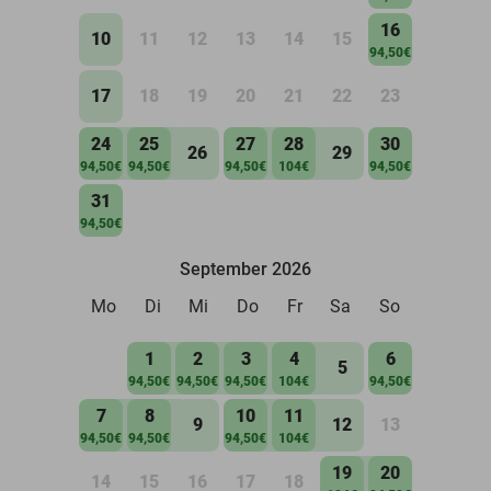
16
10
11
12
13
14
15
94,50€
17
18
19
20
21
22
23
24
25
27
28
30
26
29
94,50€
94,50€
94,50€
104€
94,50€
31
94,50€
September 2026
Mo
Di
Mi
Do
Fr
Sa
So
1
2
3
4
6
5
94,50€
94,50€
94,50€
104€
94,50€
7
8
10
11
9
12
13
94,50€
94,50€
94,50€
104€
19
20
14
15
16
17
18