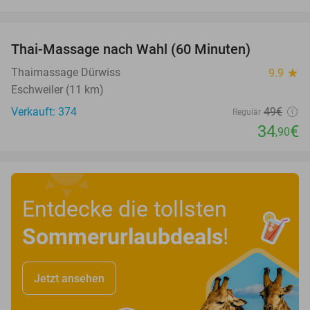
favorite_border
Thai-Massage nach Wahl (60 Minuten)
29%
Thaimassage Dürwiss
9.9
star
Eschweiler (11 km)
Verkauft: 374
49€
Regulär
34
€
,90
Entdecke die tollsten
Sommerurlaubdeals
!
Jetzt ansehen