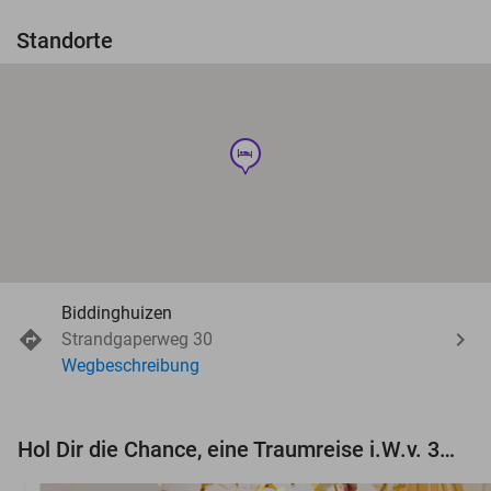
Standorte
hotel
Biddinghuizen
Strandgaperweg 30
Wegbeschreibung
Hol Dir die Chance, eine Traumreise i.W.v. 3.000 € zu gewinnen!