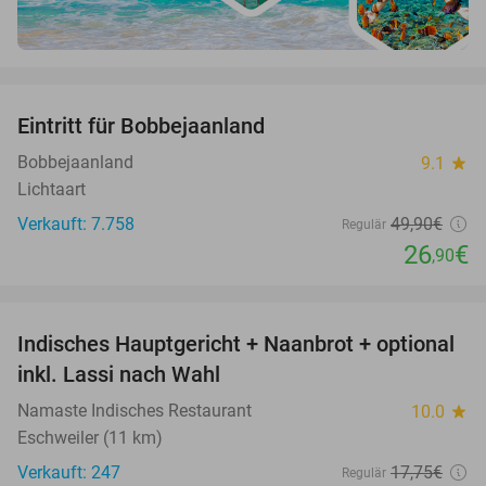
favorite_border
Eintritt für Bobbejaanland
46%
Bobbejaanland
9.1
star
Lichtaart
Verkauft: 7.758
49
,90
€
Regulär
26
€
,90
favorite_border
Indisches Hauptgericht + Naanbrot + optional
35%
inkl. Lassi nach Wahl
Namaste Indisches Restaurant
10.0
star
Eschweiler (11 km)
Verkauft: 247
17
,75
€
Regulär