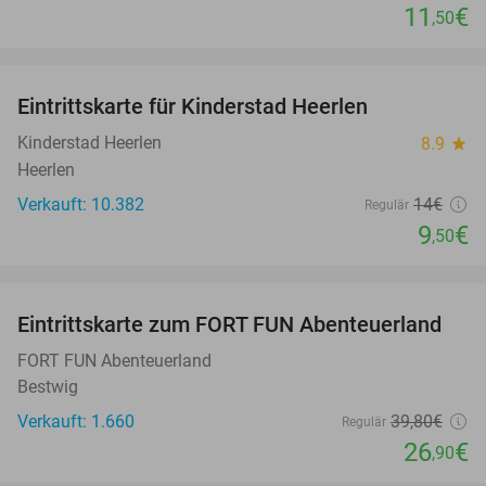
11
€
,50
favorite_border
Eintrittskarte für Kinderstad Heerlen
32%
Kinderstad Heerlen
8.9
star
Heerlen
Verkauft: 10.382
14€
Regulär
9
€
,50
favorite_border
Eintrittskarte zum FORT FUN Abenteuerland
32%
FORT FUN Abenteuerland
Bestwig
Verkauft: 1.660
39
,80
€
Regulär
26
€
,90