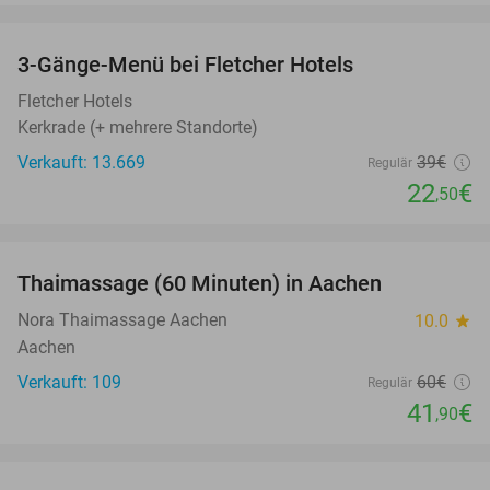
favorite_border
3-Gänge-Menü bei Fletcher Hotels
42%
Fletcher Hotels
Kerkrade (+ mehrere Standorte)
Verkauft: 13.669
39€
Regulär
22
€
,50
favorite_border
Thaimassage (60 Minuten) in Aachen
30%
Nora Thaimassage Aachen
10.0
star
Aachen
Verkauft: 109
60€
Regulär
41
€
,90
favorite_border