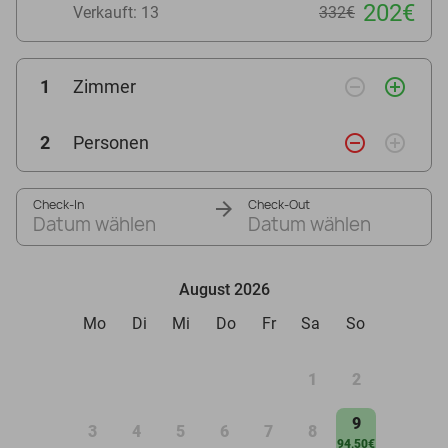
202€
Verkauft: 13
332€
remove_circle_outline
add_circle_outline
1
Zimmer
remove_circle_outline
add_circle_outline
2
Personen
Check-In
Check-Out
Datum wählen
Datum wählen
August 2026
Mo
Di
Mi
Do
Fr
Sa
So
1
2
9
3
4
5
6
7
8
94,50€