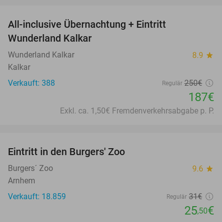
All-inclusive Übernachtung + Eintritt
25%
Wunderland Kalkar
Wunderland Kalkar
8.9
star
Kalkar
Verkauft: 388
250€
Regulär
187€
Exkl. ca. 1,50€ Fremdenverkehrsabgabe p. P.
favorite_border
Eintritt in den Burgers' Zoo
18%
Burgers´ Zoo
9.6
star
Arnhem
Verkauft: 18.859
31€
Regulär
25
€
,50