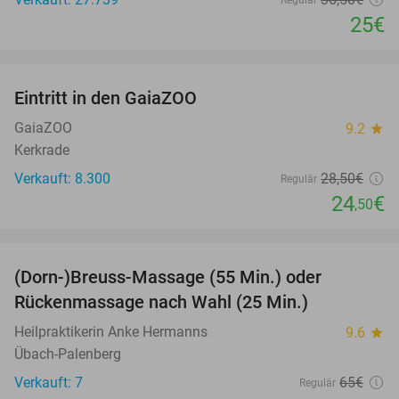
25€
favorite_border
Eintritt in den GaiaZOO
14%
GaiaZOO
9.2
star
Kerkrade
Verkauft: 8.300
28
,50
€
Regulär
24
€
,50
favorite_border
(Dorn-)Breuss-Massage (55 Min.) oder
55%
Rückenmassage nach Wahl (25 Min.)
Heilpraktikerin Anke Hermanns
9.6
star
Übach-Palenberg
Verkauft: 7
65€
Regulär