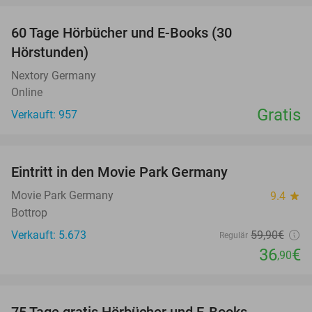
60 Tage Hörbücher und E-Books (30
Hörstunden)
Nextory Germany
Online
Gratis
Verkauft: 957
favorite_border
Eintritt in den Movie Park Germany
38%
Movie Park Germany
9.4
star
Bottrop
Verkauft: 5.673
59
,90
€
Regulär
36
€
,90
favorite_border