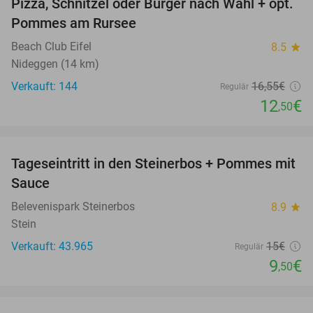
Pizza, Schnitzel oder Burger nach Wahl + opt.
24%
Pommes am Rursee
Beach Club Eifel
8.5
star
Nideggen (14 km)
Verkauft: 144
16
,55
€
Regulär
12
€
,50
favorite_border
Tageseintritt in den Steinerbos + Pommes mit
37%
Sauce
Belevenispark Steinerbos
8.9
star
Stein
Verkauft: 43.965
15€
Regulär
9
€
,50
favorite_border