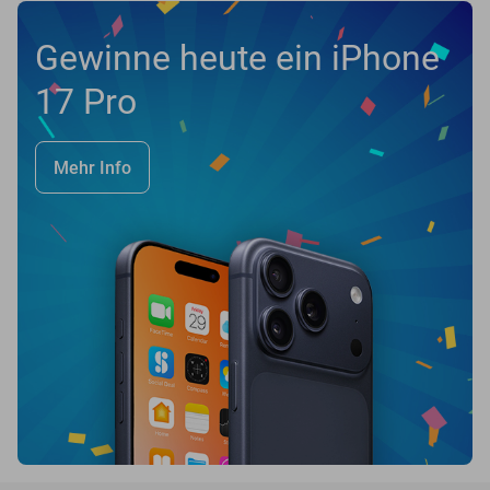
Gewinne heute ein iPhone
17 Pro
Mehr Info
favorite_border