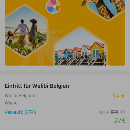
favorite_border
Eintritt für Walibi Belgien
35%
Walibi Belgium
9.4
star
Wavre
Verkauft: 3.796
57€
Regulär
37€
favorite_border