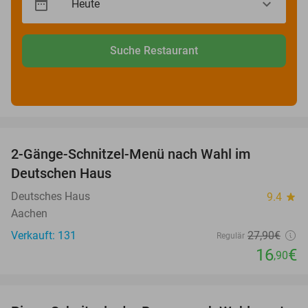
Suche Restaurant
favorite_border
2-Gänge-Schnitzel-Menü nach Wahl im
39%
Deutschen Haus
Deutsches Haus
9.4
star
Aachen
Verkauft: 131
27
,90
€
Regulär
16
€
,90
favorite_border