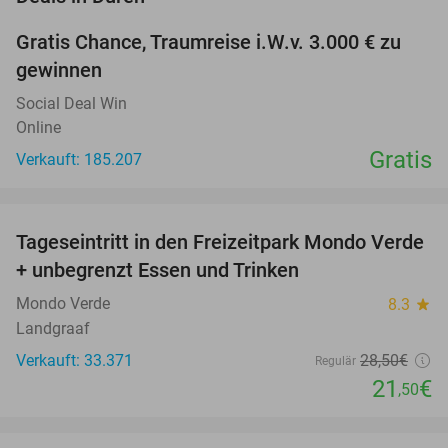
Gratis Chance, Traumreise i.W.v. 3.000 € zu
gewinnen
Social Deal Win
Online
Gratis
Verkauft: 185.207
favorite_border
Tageseintritt in den Freizeitpark Mondo Verde
25%
+ unbegrenzt Essen und Trinken
Mondo Verde
8.3
star
Landgraaf
Verkauft: 33.371
28
,50
€
Regulär
21
€
,50