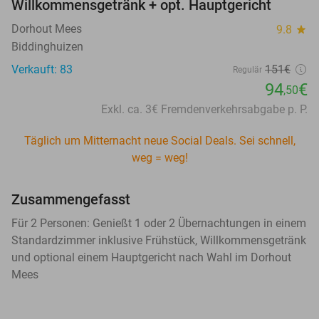
Willkommensgetränk + opt. Hauptgericht
Dorhout Mees
9.8
star
Biddinghuizen
Verkauft: 83
151€
Regulär
94
€
,50
Exkl. ca. 3€ Fremdenverkehrsabgabe p. P.
Täglich um Mitternacht neue Social Deals. Sei schnell,
weg = weg!
Zusammengefasst
Für 2 Personen: Genießt 1 oder 2 Übernachtungen in einem
Standardzimmer inklusive Frühstück, Willkommensgetränk
und optional einem Hauptgericht nach Wahl im Dorhout
Mees