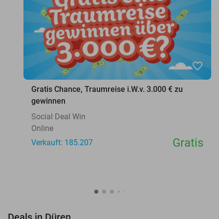
favorite_border
Gratis Chance, Traumreise i.W.v. 3.000 € zu
gewinnen
Social Deal Win
Online
Gratis
Verkauft: 185.207
favorite_border
Deals in Düren