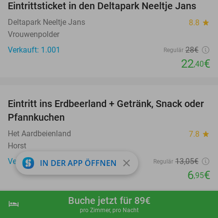
Eintrittsticket in den Deltapark Neeltje Jans
20%
Deltapark Neeltje Jans
8.8
star
Vrouwenpolder
Verkauft: 1.001
28€
Regulär
22
€
,40
favorite_border
Eintritt ins Erdbeerland + Getränk, Snack oder
47%
Pfannkuchen
Het Aardbeienland
7.8
star
Horst
Verkauft: 15.945
13
,05
€
close
IN DER APP ÖFFNEN
Regulär
6
€
,95
favorite_border
Buche jetzt für 89€
hotel
shopping_cart
Jetzt buchen
navigate_next
pro Zimmer, pro Nacht
Eintritt zum Amusementspark Tivoli