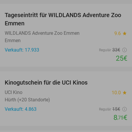
favorite_border
Tageseintritt für WILDLANDS Adventure Zoo
24%
Emmen
WILDLANDS Adventure Zoo Emmen
9.6
star
Emmen
Verkauft: 17.933
33€
Regulär
25€
favorite_border
Kinogutschein für die UCI Kinos
42%
UCI Kino
10.0
star
Hürth (+20 Standorte)
Verkauft: 4.863
15€
Regulär
8
€
,75
favorite_border