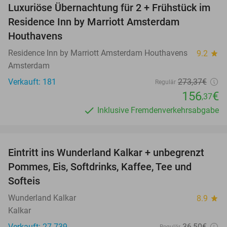
Luxuriöse Übernachtung für 2 + Frühstück im
43%
Residence Inn by Marriott Amsterdam
Houthavens
Residence Inn by Marriott Amsterdam Houthavens
9.2
star
Amsterdam
Verkauft: 181
273
,37
€
Regulär
156
€
,37
Inklusive Fremdenverkehrsabgabe
favorite_border
Eintritt ins Wunderland Kalkar + unbegrenzt
32%
Pommes, Eis, Softdrinks, Kaffee, Tee und
Softeis
Wunderland Kalkar
8.9
star
Kalkar
Verkauft: 27.739
36
,50
€
Regulär