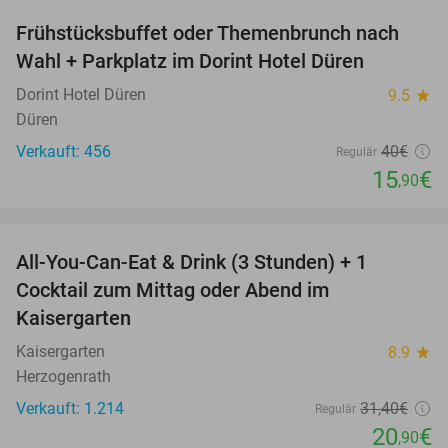
Frühstücksbuffet oder Themenbrunch nach
60%
Wahl + Parkplatz im Dorint Hotel Düren
Dorint Hotel Düren
9.5
star
Düren
Verkauft: 456
40€
Regulär
15
€
,90
favorite_border
All-You-Can-Eat & Drink (3 Stunden) + 1
33%
Cocktail zum Mittag oder Abend im
Kaisergarten
Kaisergarten
8.9
star
Herzogenrath
Verkauft: 1.214
31
,40
€
Regulär
20
€
,90