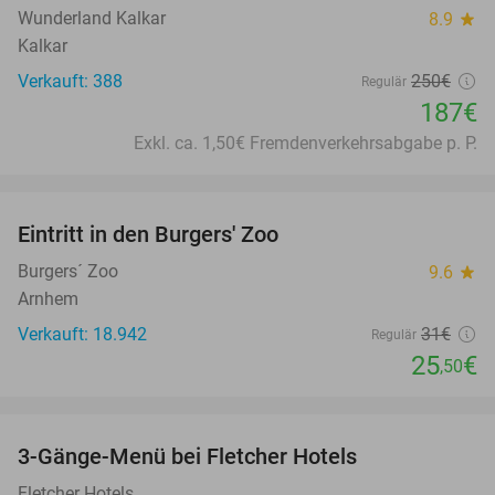
Wunderland Kalkar
8.9
star
Kalkar
Verkauft: 388
250€
Regulär
187€
Exkl. ca. 1,50€ Fremdenverkehrsabgabe p. P.
favorite_border
Eintritt in den Burgers' Zoo
18%
Burgers´ Zoo
9.6
star
Arnhem
Verkauft: 18.942
31€
Regulär
25
€
,50
favorite_border
3-Gänge-Menü bei Fletcher Hotels
42%
Fletcher Hotels