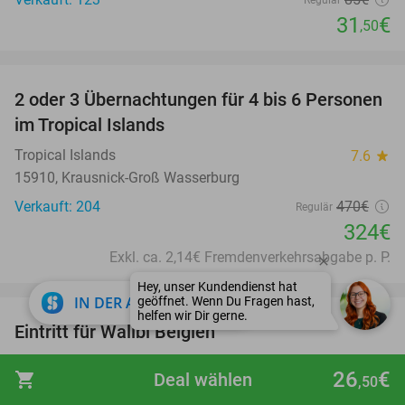
Regulär
31
€
,50
favorite_border
2 oder 3 Übernachtungen für 4 bis 6 Personen
31%
im Tropical Islands
Tropical Islands
7.6
star
15910, Krausnick-Groß Wasserburg
Verkauft: 204
470€
Regulär
324€
Exkl. ca. 2,14€ Fremdenverkehrsabgabe p. P.
favorite_border
close
IN DER APP ÖFFNEN
Eintritt für Walibi Belgien
35%
Walibi Belgium
9.4
star
26
€
shopping_cart
Deal wählen
,50
Wavre