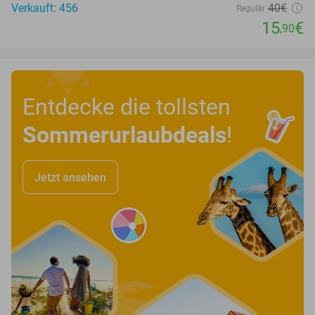
Verkauft: 456
40€
Regulär
15
€
,90
Entdecke die tollsten
Sommerurlaubdeals
!
Jetzt ansehen