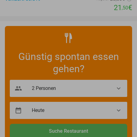
21
€
,50
Günstig spontan essen
gehen?
Suche Restaurant