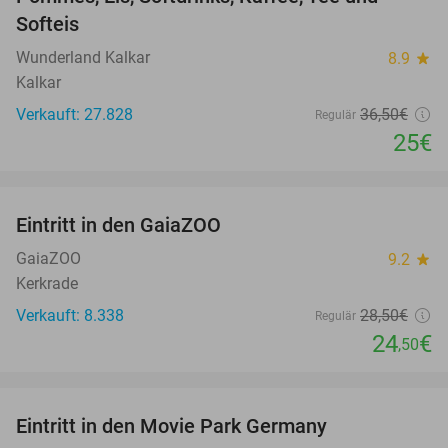
Softeis
Wunderland Kalkar
8.9
star
Kalkar
Verkauft: 27.828
36
,50
€
Regulär
25€
favorite_border
Eintritt in den GaiaZOO
14%
GaiaZOO
9.2
star
Kerkrade
Verkauft: 8.338
28
,50
€
Regulär
24
€
,50
favorite_border
Eintritt in den Movie Park Germany
38%