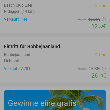
Beach Club Eifel
8.5
star
Nideggen (14 km)
Verkauft: 144
16
,55
€
Regulär
12
€
,50
favorite_border
Eintritt für Bobbejaanland
46%
Bobbejaanland
9.1
star
Lichtaart
Verkauft: 7.781
49
,90
€
Regulär
26
€
,90
Gewinne eine gratis