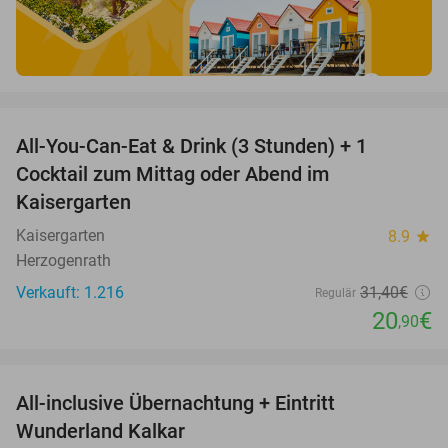
favorite_border
All-You-Can-Eat & Drink (3 Stunden) + 1
33%
Cocktail zum Mittag oder Abend im
Kaisergarten
Kaisergarten
8.9
star
Herzogenrath
Verkauft: 1.216
31
,40
€
Regulär
20
€
,90
favorite_border
All-inclusive Übernachtung + Eintritt
25%
Wunderland Kalkar