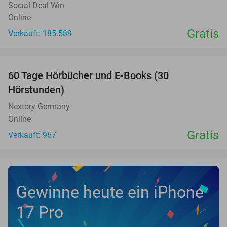
Social Deal Win
Online
Gratis
Verkauft: 185.589
favorite_border
60 Tage Hörbücher und E-Books (30
Hörstunden)
Nextory Germany
Online
Gratis
Verkauft: 957
Gewinne heute ein iPhone
17 Pro