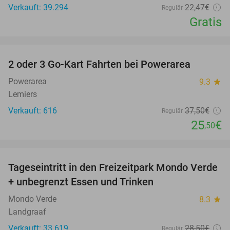
Verkauft: 39.294
22
,47
€
Regulär
Gratis
favorite_border
2 oder 3 Go-Kart Fahrten bei Powerarea
32%
Powerarea
9.3
star
Lemiers
Verkauft: 616
37
,50
€
Regulär
25
€
,50
favorite_border
Tageseintritt in den Freizeitpark Mondo Verde
25%
+ unbegrenzt Essen und Trinken
Mondo Verde
8.3
star
Landgraaf
Verkauft: 33.619
28
,50
€
Regulär