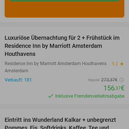
favorite_border
Luxuriöse Übernachtung für 2 + Frühstück im
43%
Residence Inn by Marriott Amsterdam
Houthavens
Residence Inn by Marriott Amsterdam Houthavens
9.2
star
Amsterdam
Verkauft: 181
273
,37
€
Regulär
156
€
,37
Inklusive Fremdenverkehrsabgabe
favorite_border
Eintritt ins Wunderland Kalkar + unbegrenzt
32%
Pommes, Eis, Softdrinks, Kaffee, Tee und