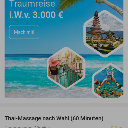
Traumreise
i.W.v. 3.000 €
Mach mit!
favorite_border
Thai-Massage nach Wahl (60 Minuten)
29%
Thaimassage Dürwiss