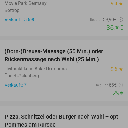
Movie Park Germany
9.4
star
Bottrop
Verkauft: 5.696
59
,90
€
Regulär
36
€
,90
favorite_border
(Dorn-)Breuss-Massage (55 Min.) oder
55%
Rückenmassage nach Wahl (25 Min.)
Heilpraktikerin Anke Hermanns
9.6
star
Übach-Palenberg
Verkauft: 7
65€
Regulär
29€
favorite_border
Pizza, Schnitzel oder Burger nach Wahl + opt.
24%
Pommes am Rursee