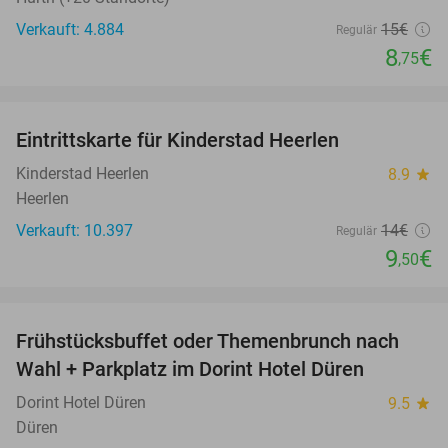
Verkauft: 4.884
15€
Regulär
8
€
,75
favorite_border
Eintrittskarte für Kinderstad Heerlen
32%
Kinderstad Heerlen
8.9
star
Heerlen
Verkauft: 10.397
14€
Regulär
9
€
,50
favorite_border
Frühstücksbuffet oder Themenbrunch nach
60%
Wahl + Parkplatz im Dorint Hotel Düren
Dorint Hotel Düren
9.5
star
Düren