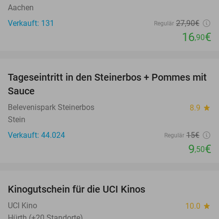
Aachen
Verkauft: 131
27
,90
€
Regulär
16
€
,90
favorite_border
Tageseintritt in den Steinerbos + Pommes mit
37%
Sauce
Belevenispark Steinerbos
8.9
star
Stein
Verkauft: 44.024
15€
Regulär
9
€
,50
favorite_border
Kinogutschein für die UCI Kinos
42%
UCI Kino
10.0
star
Hürth (+20 Standorte)