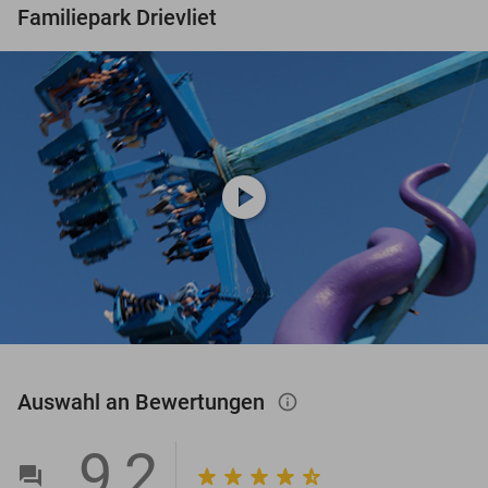
Familiepark Drievliet
play_circle
Auswahl an Bewertungen
info_outlined
9,2