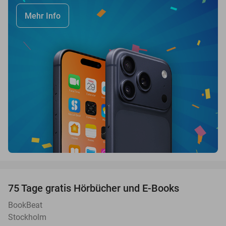
Mehr Info
favorite_border
100%
75 Tage gratis Hörbücher und E-Books
BookBeat
Stockholm