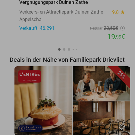
Vergnügungspark Duinen Zathe
Verkeers- en Attractiepark Duinen Zathe
9.8
star
Appelscha
Verkauft: 46.291
23
,50
€
Regulär
19
€
,99
Deals in der Nähe von Familiepark Drievliet
25%
favorite_border