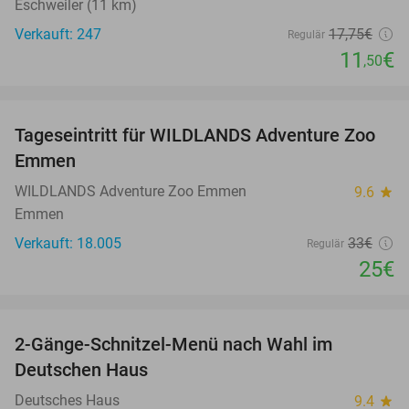
Eschweiler (11 km)
Verkauft: 247
17
,75
€
Regulär
11
€
,50
favorite_border
Tageseintritt für WILDLANDS Adventure Zoo
24%
Emmen
WILDLANDS Adventure Zoo Emmen
9.6
star
Emmen
Verkauft: 18.005
33€
Regulär
25€
favorite_border
2-Gänge-Schnitzel-Menü nach Wahl im
39%
Deutschen Haus
Deutsches Haus
9.4
star