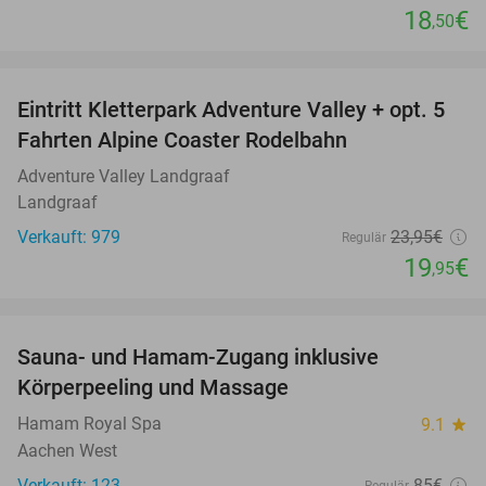
18
€
,50
favorite_border
Eintritt Kletterpark Adventure Valley + opt. 5
17%
Fahrten Alpine Coaster Rodelbahn
Adventure Valley Landgraaf
Landgraaf
Verkauft: 979
23
,95
€
Regulär
19
€
,95
favorite_border
Sauna- und Hamam-Zugang inklusive
63%
Körperpeeling und Massage
Hamam Royal Spa
9.1
star
Aachen West
Verkauft: 123
85€