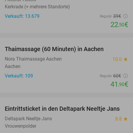
Kerkrade (+ mehrere Standorte)
Verkauft: 13.679
39€
Regulär
22
€
,50
favorite_border
Thaimassage (60 Minuten) in Aachen
30%
Nora Thaimassage Aachen
10.0
star
Aachen
Verkauft: 109
60€
Regulär
41
€
,90
favorite_border
Eintrittsticket in den Deltapark Neeltje Jans
20%
Deltapark Neeltje Jans
8.8
star
Vrouwenpolder