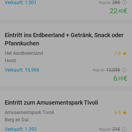
Verkauft: 1.001
28€
Regulär
22
€
,40
favorite_border
Eintritt ins Erdbeerland + Getränk, Snack oder
47%
Pfannkuchen
Het Aardbeienland
7.8
star
Horst
Verkauft: 15.966
13
,05
€
Regulär
6
€
,95
favorite_border
Eintritt zum Amusementspark Tivoli
12%
Amusementspark Tivoli
9.5
star
Berg en Dal
Verkauft: 1.393
21€
Regulär