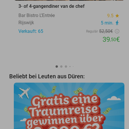
3- of 4-gangendiner van de chef
Bar Bistro L’Entrée
9.5
star
Rijswijk
5 min.
directions_walk
Verkauft: 65
52
,50
€
Regulär
39
€
,50
Beliebt bei Leuten aus Düren: