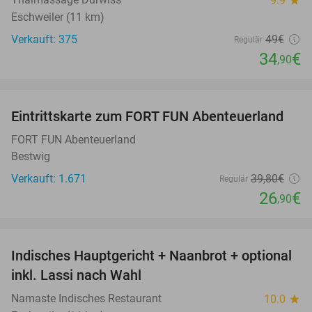
9.9
star
Eschweiler (11 km)
Verkauft: 375
49€
Regulär
34
€
,90
favorite_border
Eintrittskarte zum FORT FUN Abenteuerland
32%
FORT FUN Abenteuerland
Bestwig
Verkauft: 1.671
39
,80
€
Regulär
26
€
,90
favorite_border
Indisches Hauptgericht + Naanbrot + optional
35%
inkl. Lassi nach Wahl
Namaste Indisches Restaurant
10.0
star