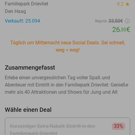
Familiepark Drievliet
9.2
star
Den Haag
Verkauft: 25.094
33
,50
€
Regulär
26
€
,50
Täglich um Mitternacht neue Social Deals. Sei schnell,
weg = weg!
Zusammengefasst
Erlebe einen unvergesslichen Tag voller Spaß und
Abenteuer mit Eintritt in den Familiepark Drievliet: Genieße
mehr als 40 Attraktionen und Shows für Jung und Alt
Wähle einen Deal
Kurzzeitiger Extra-Rabatt: Eintritt in den
33%
Familienpark Drievliet