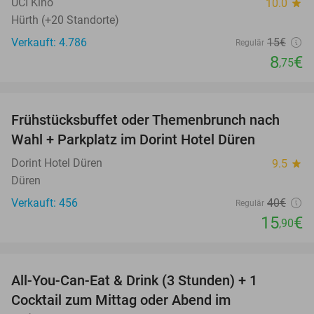
UCI Kino
10.0
star
Hürth (+20 Standorte)
Verkauft: 4.786
15€
Regulär
8
€
,75
favorite_border
Frühstücksbuffet oder Themenbrunch nach
60%
Wahl + Parkplatz im Dorint Hotel Düren
Dorint Hotel Düren
9.5
star
Düren
Verkauft: 456
40€
Regulär
15
€
,90
favorite_border
All-You-Can-Eat & Drink (3 Stunden) + 1
33%
Cocktail zum Mittag oder Abend im