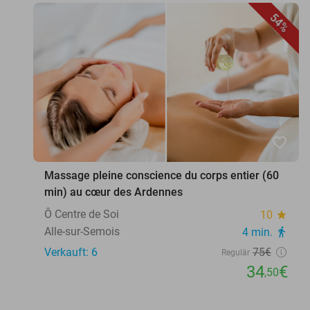
54%
favorite_border
Massage pleine conscience du corps entier (60
min) au cœur des Ardennes
Ô Centre de Soi
10
star
Alle-sur-Semois
4 min.
directions_walk
Verkauft: 6
75€
Regulär
34
€
,50