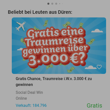
Beliebt bei Leuten aus Düren:
favorite_border
Gratis Chance, Traumreise i.W.v. 3.000 € zu
gewinnen
Social Deal Win
Online
Gratis
Verkauft: 184.796