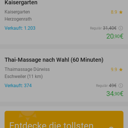
Kaisergarten
Kaisergarten
8.9
star
Herzogenrath
Verkauft: 1.203
31
,40
€
Regulär
20
€
,90
favorite_border
Thai-Massage nach Wahl (60 Minuten)
29%
Thaimassage Dürwiss
9.9
star
Eschweiler (11 km)
Verkauft: 374
49€
Regulär
34
€
,90
Entdecke die tollsten