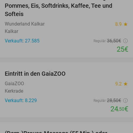
Pommes, Eis, Softdrinks, Kaffee, Tee und
Softeis
Wunderland Kalkar
8.9
star
Kalkar
Verkauft: 27.585
36
,50
€
Regulär
25€
favorite_border
Eintritt in den GaiaZOO
14%
GaiaZOO
9.2
star
Kerkrade
Verkauft: 8.229
28
,50
€
Regulär
24
€
,50
favorite_border