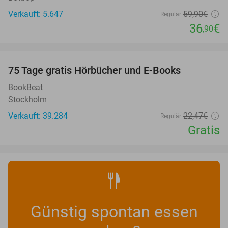
Verkauft: 5.647
59
,90
€
Regulär
36
€
,90
favorite_border
100%
75 Tage gratis Hörbücher und E-Books
BookBeat
Stockholm
Verkauft: 39.284
22
,47
€
Regulär
Gratis
Günstig spontan essen