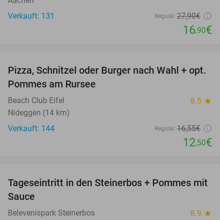
Aachen
Verkauft: 131
27
,90
€
Regulär
16
€
,90
favorite_border
Pizza, Schnitzel oder Burger nach Wahl + opt.
24%
Pommes am Rursee
Beach Club Eifel
8.5
star
Nideggen (14 km)
Verkauft: 144
16
,55
€
Regulär
12
€
,50
favorite_border
Tageseintritt in den Steinerbos + Pommes mit
37%
Sauce
Belevenispark Steinerbos
8.9
star