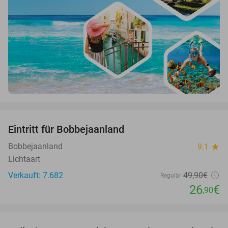
favorite_border
Eintritt für Bobbejaanland
46%
Bobbejaanland
9.1
star
Lichtaart
Verkauft: 7.682
49
,90
€
Regulär
26
€
,90
favorite_border