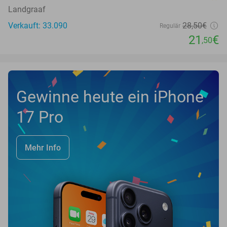
Landgraaf
Verkauft: 33.090
28
,50
€
Regulär
21
€
,50
Gewinne heute ein iPhone
17 Pro
Mehr Info