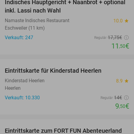
Indisches Hauptgericht + Naanbrot + optional
35%
inkl. Lassi nach Wahl
Namaste Indisches Restaurant
10.0
star
Eschweiler (11 km)
Verkauft: 247
17
,75
€
Regulär
11
€
,50
favorite_border
Eintrittskarte für Kinderstad Heerlen
32%
Kinderstad Heerlen
8.9
star
Heerlen
Verkauft: 10.330
14€
Regulär
9
€
,50
favorite_border
Eintrittskarte zum FORT FUN Abenteuerland
32%