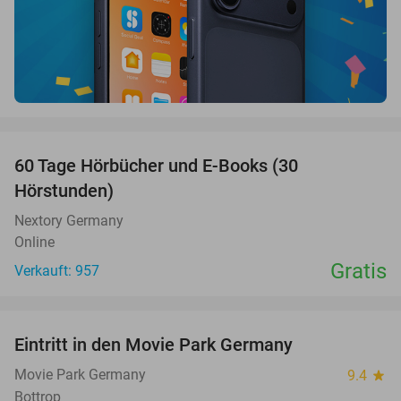
favorite_border
60 Tage Hörbücher und E-Books (30
Hörstunden)
Nextory Germany
Online
Gratis
Verkauft: 957
favorite_border
Eintritt in den Movie Park Germany
38%
Movie Park Germany
9.4
star
Bottrop