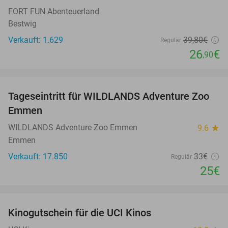
FORT FUN Abenteuerland
Bestwig
Verkauft: 1.629
39
,80
€
Regulär
26
€
,90
favorite_border
Tageseintritt für WILDLANDS Adventure Zoo
24%
Emmen
WILDLANDS Adventure Zoo Emmen
9.6
star
Emmen
Verkauft: 17.850
33€
Regulär
25€
favorite_border
Kinogutschein für die UCI Kinos
42%