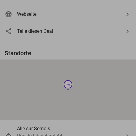
Webseite
Teile diesen Deal
Standorte
hotel
Alle-sur-Semois
Rue de Liboichant 44