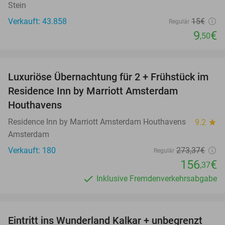
Stein
Verkauft: 43.858
15€
Regulär
9
€
,50
favorite_border
Luxuriöse Übernachtung für 2 + Frühstück im
43%
Residence Inn by Marriott Amsterdam
Houthavens
Residence Inn by Marriott Amsterdam Houthavens
9.2
star
Amsterdam
Verkauft: 180
273
,37
€
Regulär
156
€
,37
Inklusive Fremdenverkehrsabgabe
favorite_border
Eintritt ins Wunderland Kalkar + unbegrenzt
32%