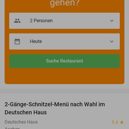
gehen?
Suche Restaurant
favorite_border
2-Gänge-Schnitzel-Menü nach Wahl im
39%
Deutschen Haus
Deutsches Haus
9.4
star