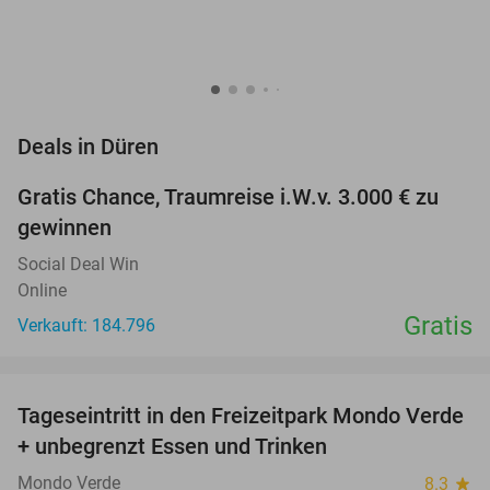
favorite_border
Deals in Düren
Gratis Chance, Traumreise i.W.v. 3.000 € zu
gewinnen
Social Deal Win
Online
Gratis
Verkauft: 184.796
favorite_border
Tageseintritt in den Freizeitpark Mondo Verde
25%
+ unbegrenzt Essen und Trinken
Mondo Verde
8.3
star