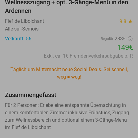
Wellnesszugang + opt. 3-Gänge-Menü in den
Ardennen
Fief de Liboichant
9.8
star
Alle-sur-Semois
Verkauft: 56
233€
Regulär
149€
Exkl. ca. 1€ Fremdenverkehrsabgabe p. P.
Täglich um Mitternacht neue Social Deals. Sei schnell,
weg = weg!
Zusammengefasst
Für 2 Personen: Erlebe eine entspannte Übernachtung in
einem komfortablen Zimmer inklusive Frühstück, Zugang
zum Wellnessbereich und optional einem 3-Gänge-Menü
im Fief de Liboichant