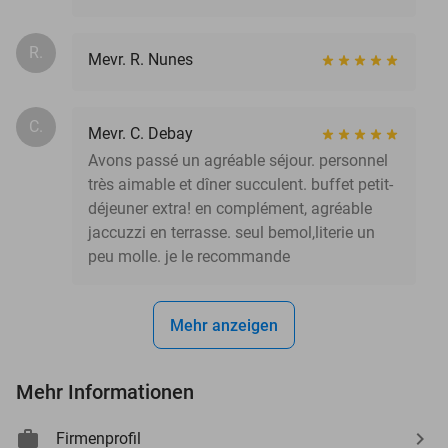
R.
Mevr. R. Nunes
C.
Mevr. C. Debay
Avons passé un agréable séjour. personnel
très aimable et dîner succulent. buffet petit-
déjeuner extra! en complément, agréable
jaccuzzi en terrasse. seul bemol,literie un
peu molle. je le recommande
Mehr anzeigen
Mehr Informationen
Firmenprofil