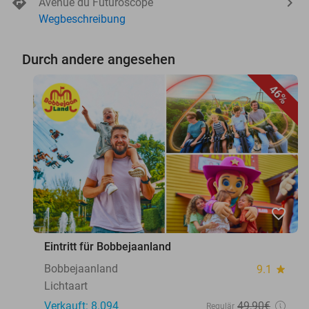
Avenue du Futuroscope
Wegbeschreibung
Durch andere angesehen
46%
favorite_border
Eintritt für Bobbejaanland
Bobbejaanland
9.1
star
Lichtaart
Verkauft: 8.094
49
,90
€
Regulär