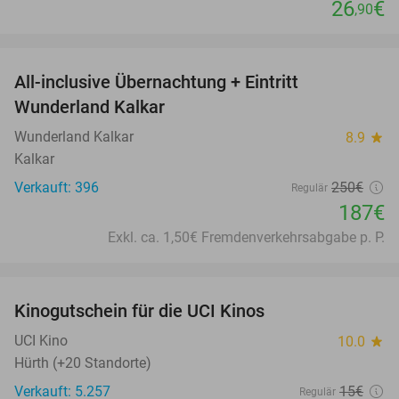
26
€
,90
favorite_border
All-inclusive Übernachtung + Eintritt
25%
Wunderland Kalkar
Wunderland Kalkar
8.9
star
Kalkar
Verkauft: 396
250€
Regulär
187€
Exkl. ca. 1,50€ Fremdenverkehrsabgabe p. P.
favorite_border
Kinogutschein für die UCI Kinos
42%
UCI Kino
10.0
star
Hürth (+20 Standorte)
Verkauft: 5.257
15€
Regulär