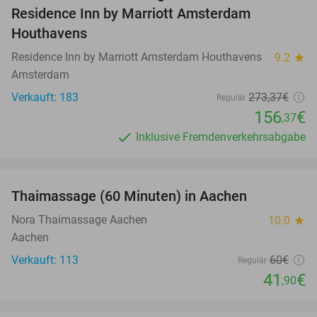
Residence Inn by Marriott Amsterdam
Houthavens
Residence Inn by Marriott Amsterdam Houthavens
9.2
star
Amsterdam
Verkauft: 183
273
,37
€
Regulär
156
€
,37
Inklusive Fremdenverkehrsabgabe
favorite_border
Thaimassage (60 Minuten) in Aachen
30%
Nora Thaimassage Aachen
10.0
star
Aachen
Verkauft: 113
60€
Regulär
41
€
,90
favorite_border