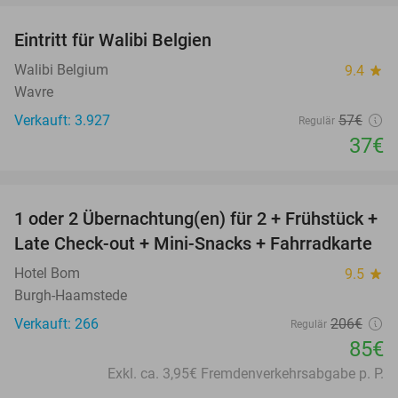
Eintritt für Walibi Belgien
35%
Walibi Belgium
9.4
star
Wavre
Verkauft: 3.927
57€
Regulär
37€
favorite_border
1 oder 2 Übernachtung(en) für 2 + Frühstück +
59%
Late Check-out + Mini-Snacks + Fahrradkarte
Hotel Bom
9.5
star
Burgh-Haamstede
Verkauft: 266
206€
Regulär
85€
Exkl. ca. 3,95€ Fremdenverkehrsabgabe p. P.