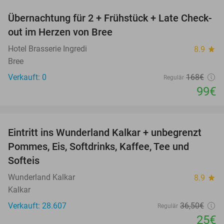
Übernachtung für 2 + Frühstück + Late Check-
41%
NEW
out im Herzen von Bree
TODAY
Hotel Brasserie Ingredi
8.9
star
Bree
Verkauft: 0
168€
Regulär
99€
favorite_border
Eintritt ins Wunderland Kalkar + unbegrenzt
32%
Pommes, Eis, Softdrinks, Kaffee, Tee und
Softeis
Wunderland Kalkar
8.9
star
Kalkar
Verkauft: 28.607
36
,50
€
Regulär
25€