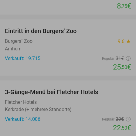
8
€
,75
favorite_border
Eintritt in den Burgers' Zoo
18%
Burgers´ Zoo
9.6
star
Arnhem
Verkauft: 19.715
31€
Regulär
25
€
,50
favorite_border
3-Gänge-Menü bei Fletcher Hotels
42%
Fletcher Hotels
Kerkrade (+ mehrere Standorte)
Verkauft: 14.006
39€
Regulär
22
€
,50