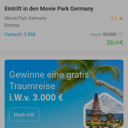
Eintritt in den Movie Park Germany
38%
Movie Park Germany
9.4
star
Bottrop
Verkauft: 5.888
59
,90
€
Regulär
36
€
,90
Gewinne eine gratis
Traumreise
i.W.v. 3.000 €
Mach mit!