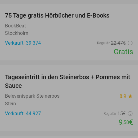
100%
75 Tage gratis Hörbücher und E-Books
BookBeat
Stockholm
Verkauft: 39.374
22
,47
€
Regulär
Gratis
favorite_border
Tageseintritt in den Steinerbos + Pommes mit
37%
Sauce
Belevenispark Steinerbos
8.9
star
Stein
Verkauft: 44.927
15€
Regulär
9
€
,50