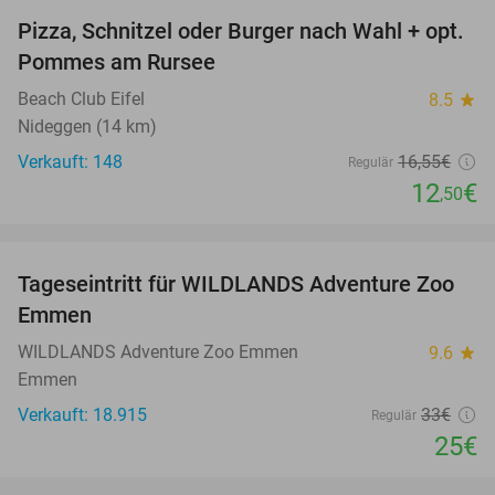
Pizza, Schnitzel oder Burger nach Wahl + opt.
24%
Pommes am Rursee
Beach Club Eifel
8.5
star
Nideggen (14 km)
Verkauft: 148
16
,55
€
Regulär
12
€
,50
favorite_border
Tageseintritt für WILDLANDS Adventure Zoo
24%
Emmen
WILDLANDS Adventure Zoo Emmen
9.6
star
Emmen
Verkauft: 18.915
33€
Regulär
25€
favorite_border