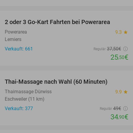
favorite_border
2 oder 3 Go-Kart Fahrten bei Powerarea
32%
Powerarea
9.3
star
Lemiers
Verkauft: 661
37
,50
€
Regulär
25
€
,50
favorite_border
Thai-Massage nach Wahl (60 Minuten)
29%
Thaimassage Dürwiss
9.9
star
Eschweiler (11 km)
Verkauft: 377
49€
Regulär
34
€
,90
favorite_border