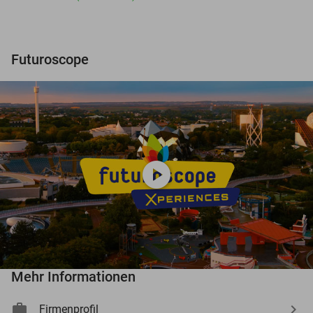
Futuroscope
play_circle
Mehr Informationen
Firmenprofil