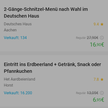
2-Gänge-Schnitzel-Menü nach Wahl im
39%
Deutschen Haus
Deutsches Haus
9.4
star
Aachen
Verkauft: 134
27
,90
€
Regulär
16
€
,90
favorite_border
Eintritt ins Erdbeerland + Getränk, Snack oder
47%
Pfannkuchen
Het Aardbeienland
7.8
star
Horst
Verkauft: 16.200
13
,05
€
Regulär
6
€
,95