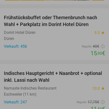
favorite_border
Frühstücksbuffet oder Themenbrunch nach
60%
Wahl + Parkplatz im Dorint Hotel Düren
Dorint Hotel Düren
9.5
star
Düren
Verkauft: 456
40€
Regulär
15
€
,90
favorite_border
Indisches Hauptgericht + Naanbrot + optional
35%
inkl. Lassi nach Wahl
Namaste Indisches Restaurant
10.0
star
Eschweiler (11 km)
Verkauft: 247
17
,75
€
Regulär
11
€