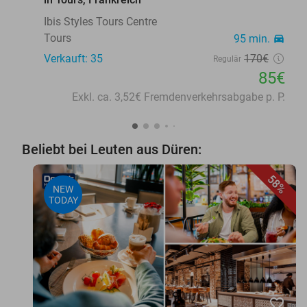
Ibis Styles Tours Centre
Tours
95 min.
directions_car
Verkauft: 35
170€
Regulär
85€
Exkl. ca. 3,52€ Fremdenverkehrsabgabe p. P.
Beliebt bei Leuten aus Düren:
58%
NEW
TODAY
favorite_border