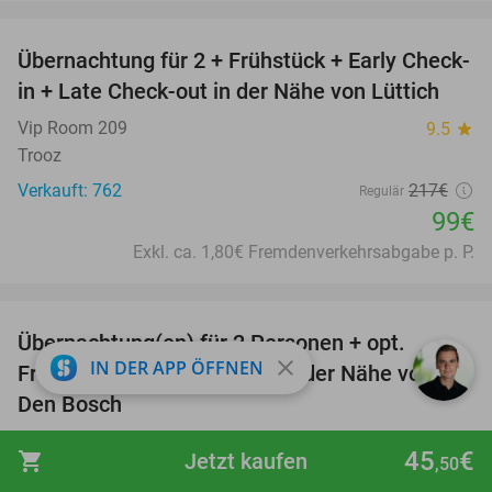
favorite_border
Übernachtung für 2 + Frühstück + Early Check-
54%
in + Late Check-out in der Nähe von Lüttich
Vip Room 209
9.5
star
Trooz
Verkauft: 762
217€
Regulär
99€
Exkl. ca. 1,80€ Fremdenverkehrsabgabe p. P.
favorite_border
Übernachtung(en) für 2 Personen + opt.
29%
close
IN DER APP ÖFFNEN
Frühstück + Dinner + mehr in der Nähe von
Den Bosch
Hotel De Ruwenberg
9.7
star
45
€
shopping_cart
Jetzt kaufen
,50
Sint-Michielsgestel