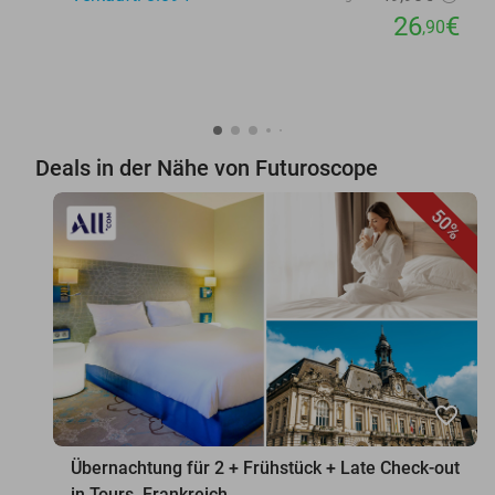
26
€
,90
Deals in der Nähe von Futuroscope
50%
favorite_border
Übernachtung für 2 + Frühstück + Late Check-out
in Tours, Frankreich