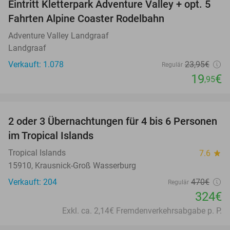
Eintritt Kletterpark Adventure Valley + opt. 5
17%
Fahrten Alpine Coaster Rodelbahn
Adventure Valley Landgraaf
Landgraaf
Verkauft: 1.078
23
,95
€
Regulär
19
€
,95
favorite_border
2 oder 3 Übernachtungen für 4 bis 6 Personen
31%
im Tropical Islands
Tropical Islands
7.6
star
15910, Krausnick-Groß Wasserburg
Verkauft: 204
470€
Regulär
324€
Exkl. ca. 2,14€ Fremdenverkehrsabgabe p. P.
favorite_border