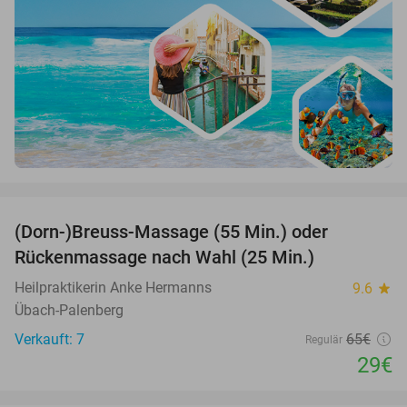
favorite_border
(Dorn-)Breuss-Massage (55 Min.) oder
55%
Rückenmassage nach Wahl (25 Min.)
Heilpraktikerin Anke Hermanns
9.6
star
Übach-Palenberg
Verkauft: 7
65€
Regulär
29€
favorite_border