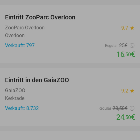
favorite_border
Eintritt ZooParc Overloon
34%
ZooParc Overloon
9.7
star
Overloon
Verkauft: 797
25€
Regulär
16
€
,50
favorite_border
Eintritt in den GaiaZOO
14%
GaiaZOO
9.2
star
Kerkrade
Verkauft: 8.732
28
,50
€
Regulär
24
€
,50
favorite_border