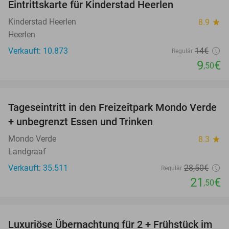
Eintrittskarte für Kinderstad Heerlen
32%
Kinderstad Heerlen
8.9
star
Heerlen
Verkauft: 10.873
14€
Regulär
9
€
,50
favorite_border
Tageseintritt in den Freizeitpark Mondo Verde
25%
+ unbegrenzt Essen und Trinken
Mondo Verde
8.3
star
Landgraaf
Verkauft: 35.511
28
,50
€
Regulär
21
€
,50
favorite_border
Luxuriöse Übernachtung für 2 + Frühstück im
43%