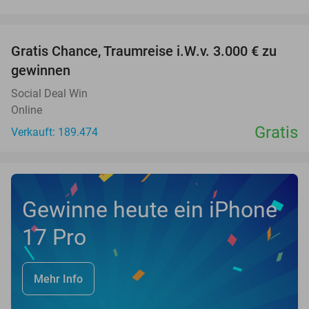
favorite_border
Gratis Chance, Traumreise i.W.v. 3.000 € zu
gewinnen
Social Deal Win
Online
Gratis
Verkauft: 189.474
Gewinne heute ein iPhone
17 Pro
Mehr Info