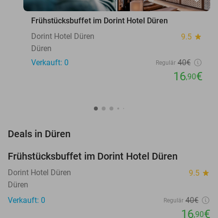
Frühstücksbuffet im Dorint Hotel Düren
Dorint Hotel Düren
9.5
star
Düren
Verkauft: 0
40€
Regulär
16
€
,90
favorite_border
Deals in Düren
Frühstücksbuffet im Dorint Hotel Düren
58%
NEW
TODAY
Dorint Hotel Düren
9.5
star
Düren
Verkauft: 0
40€
Regulär
16
€
,90