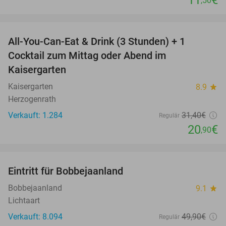
,50
favorite_border
All-You-Can-Eat & Drink (3 Stunden) + 1
33%
Cocktail zum Mittag oder Abend im
Kaisergarten
Kaisergarten
8.9
star
Herzogenrath
Verkauft: 1.284
31
,40
€
Regulär
20
€
,90
favorite_border
Eintritt für Bobbejaanland
46%
Bobbejaanland
9.1
star
Lichtaart
Verkauft: 8.094
49
,90
€
Regulär