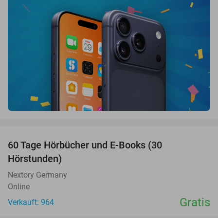
favorite_border
60 Tage Hörbücher und E-Books (30
Hörstunden)
Nextory Germany
Online
Gratis
Verkauft: 964
favorite_border