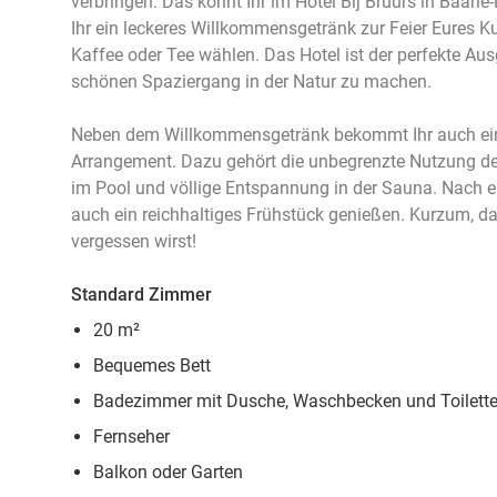
verbringen: Das könnt Ihr im Hotel Bij Bruurs in Baarle
Ihr ein leckeres Willkommensgetränk zur Feier Eures K
Kaffee oder Tee wählen. Das Hotel ist der perfekte A
schönen Spaziergang in der Natur zu machen.
Neben dem Willkommensgetränk bekommt Ihr auch ei
Arrangement. Dazu gehört die unbegrenzte Nutzung 
im Pool und völlige Entspannung in der Sauna. Nach e
auch ein reichhaltiges Frühstück genießen. Kurzum, da
vergessen wirst!
Standard Zimmer
20 m²
Bequemes Bett
Badezimmer mit Dusche, Waschbecken und Toilett
Fernseher
Balkon oder Garten