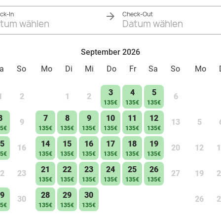
ck-In
Check-Out
tum wählen
Datum wählen
September 2026
a
So
Mo
Di
Mi
Do
Fr
Sa
So
Mo
3
4
5
1
2
1
2
6
135€
135€
135€
8
7
8
9
10
11
12
9
13
5
5€
135€
135€
135€
135€
135€
135€
5
14
15
16
17
18
19
16
20
12
1
5€
135€
135€
135€
135€
135€
135€
21
22
23
24
25
26
2
23
27
19
2
135€
135€
135€
135€
135€
135€
9
28
29
30
30
26
2
5€
135€
135€
135€