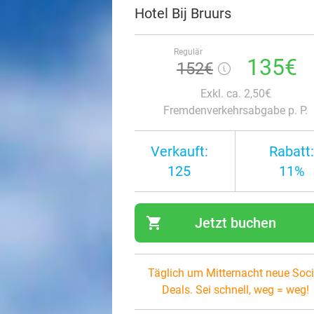
Hotel Bij Bruurs
Regulär
135€
152€
Exkl. ca. 2,50€
Fremdenverkehrsabgabe p. P.
Verkauft:
Rabatt:
125
11%
shopping_cart
Jetzt buchen
navi
Täglich um Mitternacht neue Soci
Deals. Sei schnell, weg = weg!