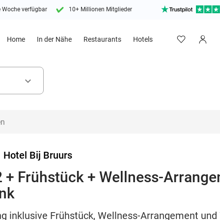
e Woche verfügbar
10+ Millionen Mitglieder
Home
In der Nähe
Restaurants
Hotels
keyboard_arrow_down
>
Hotel Bij Bruurs
2 + Frühstück + Wellness-Arrange
nk
ng inklusive Frühstück, Wellness-Arrangement un