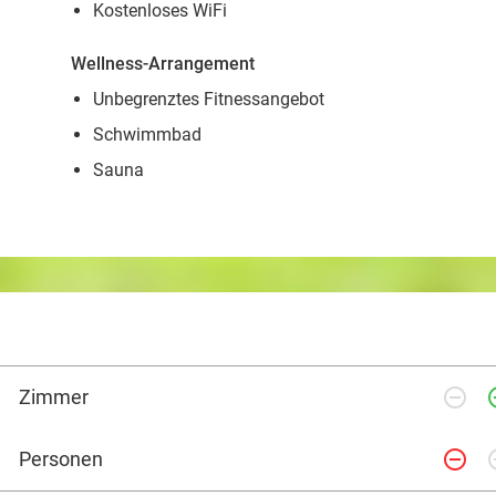
Kostenloses WiFi
Wellness-Arrangement
Unbegrenztes Fitnessangebot
Schwimmbad
Sauna
remove_circle_outline
add_ci
Zimmer
remove_circle_outline
add_ci
Personen