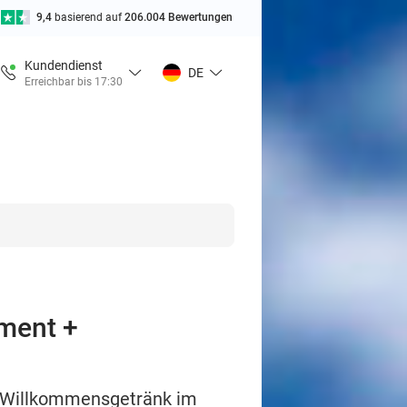
9,4
basierend auf
206.004 Bewertungen
Kundendienst
DE
Erreichbar bis 17:30
ment +
d Willkommensgetränk im