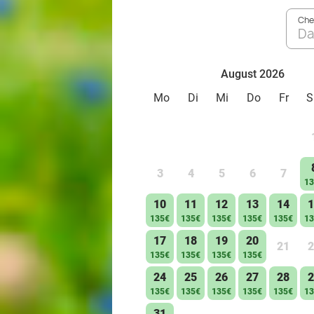
Che
Da
August 2026
Mo
Di
Mi
Do
Fr
S
3
4
5
6
7
13
10
11
12
13
14
1
135€
135€
135€
135€
135€
13
17
18
19
20
21
2
135€
135€
135€
135€
24
25
26
27
28
2
135€
135€
135€
135€
135€
13
31