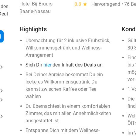
Hotel Bij Bruurs
8.8
star
Hervorragend • 76 B
nden.
Baarle-Nassau
Deal
Highlights
Kond
l
Übernachtung für 2 inklusive Frühstück,
Gül
Willkommensgetränk und Wellness-
30 
Arrangement
Ein
Sieh Dir
hier
den Inhalt des Deals an
bis
ard_arrow_right
mög
Bei Deiner Anreise bekommst Du ein
vor 
leckeres Willkommensgetränk, Du
kannst zwischen Kaffee oder Tee
1 V
ard_arrow_right
wählen
Die
ard_arrow_right
Du übernachtest in einem komfortablen
fin
Zimmer, das mit allen Annehmlichkeiten
ard_arrow_right
Wel
ausgestattet ist
Öff
Entspanne Dich mit dem Wellness-
Im 