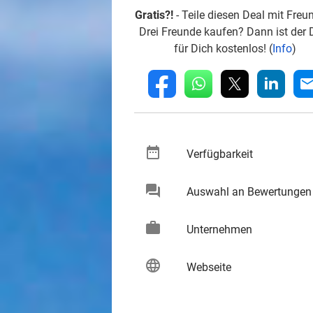
Gratis?!
- Teile diesen Deal mit Freu
Drei Freunde kaufen? Dann ist der 
für Dich kostenlos! (
Info
)
whatsapp
linkedin
fb
mai
date_range
keybo
Verfügbarkeit
chat
Auswahl an Bewertungen
keybo
work
keybo
Unternehmen
language
keybo
Webseite