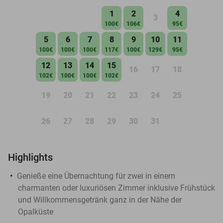
1
2
4
3
100€
106€
95€
5
6
7
8
9
10
11
100€
100€
100€
117€
100€
129€
95€
12
13
14
15
16
17
18
102€
100€
100€
102€
19
20
21
22
23
24
25
26
27
28
29
30
31
Highlights
Genieße eine Übernachtung für zwei in einem
charmanten oder luxuriösen Zimmer inklusive Frühstück
und Willkommensgetränk ganz in der Nähe der
Opalküste