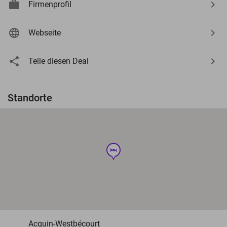
Firmenprofil
Webseite
Teile diesen Deal
Standorte
hotel
Acquin-Westbécourt