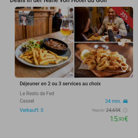
35%
favorite_border
Déjeuner en 2 ou 3 services au choix
Le Resto de Fed
Cassel
34 min.
directions_car
Verkauft: 0
24
,65
€
Regulär
15
€
,90