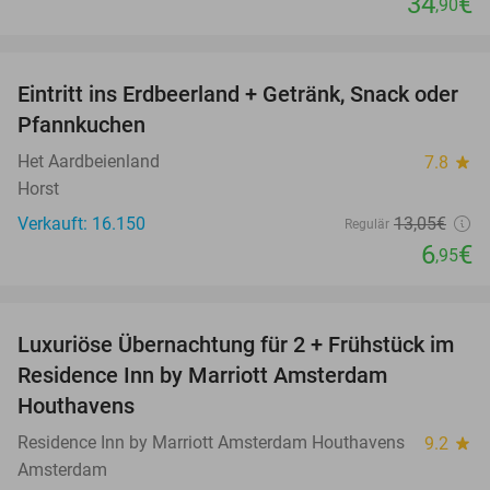
34
€
,90
favorite_border
Eintritt ins Erdbeerland + Getränk, Snack oder
47%
Pfannkuchen
Het Aardbeienland
7.8
star
Horst
Verkauft: 16.150
13
,05
€
Regulär
6
€
,95
favorite_border
Luxuriöse Übernachtung für 2 + Frühstück im
43%
Residence Inn by Marriott Amsterdam
Houthavens
Residence Inn by Marriott Amsterdam Houthavens
9.2
star
Amsterdam