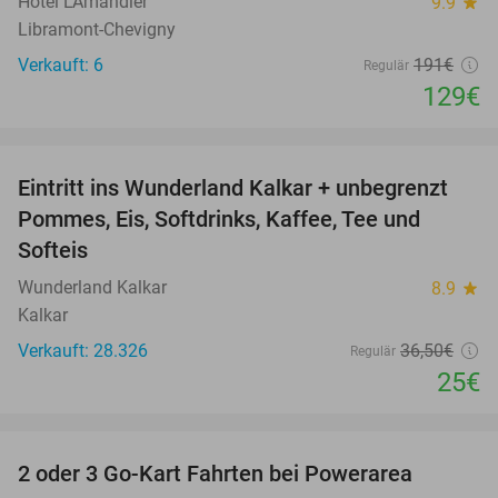
Hôtel L'Amandier
9.9
star
Libramont-Chevigny
Verkauft: 6
191€
Regulär
129€
favorite_border
Eintritt ins Wunderland Kalkar + unbegrenzt
32%
Pommes, Eis, Softdrinks, Kaffee, Tee und
Softeis
Wunderland Kalkar
8.9
star
Kalkar
Verkauft: 28.326
36
,50
€
Regulär
25€
favorite_border
2 oder 3 Go-Kart Fahrten bei Powerarea
32%