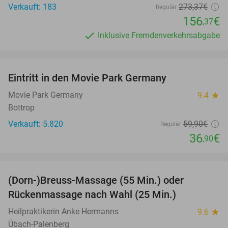
Verkauft: 183
273
,37
€
Regulär
156
€
,37
Inklusive Fremdenverkehrsabgabe
favorite_border
Eintritt in den Movie Park Germany
38%
Movie Park Germany
9.4
star
Bottrop
Verkauft: 5.820
59
,90
€
Regulär
36
€
,90
favorite_border
(Dorn-)Breuss-Massage (55 Min.) oder
55%
Rückenmassage nach Wahl (25 Min.)
Heilpraktikerin Anke Hermanns
9.6
star
Übach-Palenberg