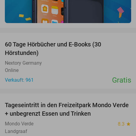
favorite_border
60 Tage Hörbücher und E-Books (30
Hörstunden)
Nextory Germany
Online
Gratis
Verkauft: 961
favorite_border
Tageseintritt in den Freizeitpark Mondo Verde
25%
+ unbegrenzt Essen und Trinken
Mondo Verde
8.3
star
Landgraaf