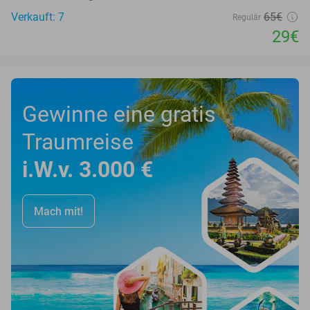
Verkauft: 7
65€
Regulär
29€
Gewinne eine gratis
Traumreise
i.W.v. 3.000 €
Mach mit!