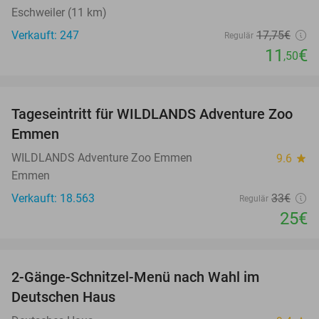
Eschweiler (11 km)
Verkauft: 247
17
,75
€
Regulär
11
€
,50
favorite_border
Tageseintritt für WILDLANDS Adventure Zoo
24%
Emmen
WILDLANDS Adventure Zoo Emmen
9.6
star
Emmen
Verkauft: 18.563
33€
Regulär
25€
favorite_border
2-Gänge-Schnitzel-Menü nach Wahl im
39%
Deutschen Haus