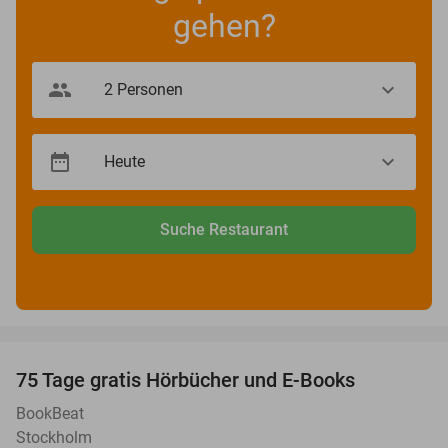
gehen?
Suche Restaurant
favorite_border
100%
75 Tage gratis Hörbücher und E-Books
BookBeat
Stockholm