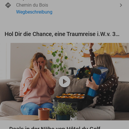
Chemin du Bois
Wegbeschreibung
Hol Dir die Chance, eine Traumreise i.W.v. 3.000 € zu gewinnen!
play_circle
Deals in der Nähe von Hôtel du Golf