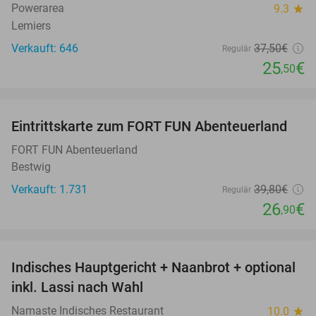
Powerarea
9.3
star
Lemiers
Verkauft: 646
37
,50
€
Regulär
25
€
,50
favorite_border
Eintrittskarte zum FORT FUN Abenteuerland
32%
FORT FUN Abenteuerland
Bestwig
Verkauft: 1.731
39
,80
€
Regulär
26
€
,90
favorite_border
Indisches Hauptgericht + Naanbrot + optional
35%
inkl. Lassi nach Wahl
Namaste Indisches Restaurant
10.0
star