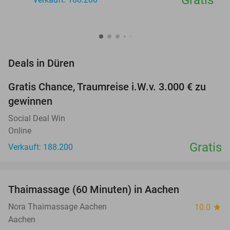
Gratis
favorite_border
Deals in Düren
Gratis Chance, Traumreise i.W.v. 3.000 € zu
gewinnen
Social Deal Win
Online
Gratis
Verkauft: 188.200
favorite_border
Thaimassage (60 Minuten) in Aachen
30%
Nora Thaimassage Aachen
10.0
star
Aachen