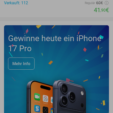
Verkauft: 112
60€
Regulär
41
€
,90
Gewinne heute ein iPhone
17 Pro
Mehr Info