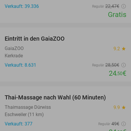
Verkauft: 39.336
22
,47
€
Regulär
Gratis
favorite_border
Eintritt in den GaiaZOO
14%
GaiaZOO
9.2
star
Kerkrade
Verkauft: 8.631
28
,50
€
Regulär
24
€
,50
favorite_border
Thai-Massage nach Wahl (60 Minuten)
29%
Thaimassage Dürwiss
9.9
star
Eschweiler (11 km)
Verkauft: 377
49€
Regulär