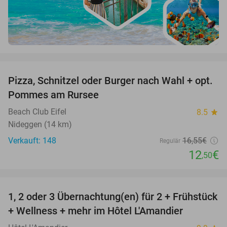
favorite_border
Pizza, Schnitzel oder Burger nach Wahl + opt.
24%
Pommes am Rursee
Beach Club Eifel
8.5
star
Nideggen (14 km)
Verkauft: 148
16
,55
€
Regulär
12
€
,50
favorite_border
1, 2 oder 3 Übernachtung(en) für 2 + Frühstück
32%
NEW
+ Wellness + mehr im Hôtel L'Amandier
TODAY