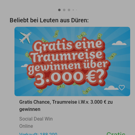
Beliebt bei Leuten aus Düren:
favorite_border
Gratis Chance, Traumreise i.W.v. 3.000 € zu
gewinnen
Social Deal Win
Online
Verkauft: 188.200