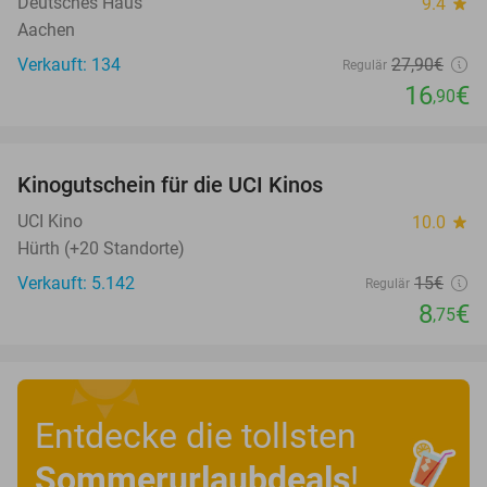
Deutsches Haus
9.4
star
Aachen
Verkauft: 134
27
,90
€
Regulär
16
€
,90
favorite_border
Kinogutschein für die UCI Kinos
42%
UCI Kino
10.0
star
Hürth (+20 Standorte)
Verkauft: 5.142
15€
Regulär
8
€
,75
Entdecke die tollsten
Sommerurlaubdeals
!