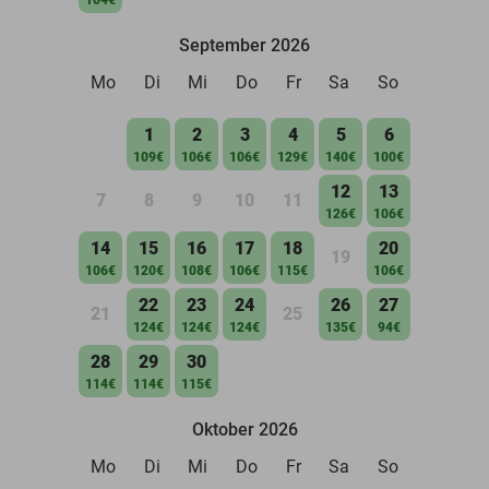
September 2026
Mo
Di
Mi
Do
Fr
Sa
So
1
2
3
4
5
6
109€
106€
106€
129€
140€
100€
12
13
7
8
9
10
11
126€
106€
14
15
16
17
18
20
19
106€
120€
108€
106€
115€
106€
22
23
24
26
27
21
25
124€
124€
124€
135€
94€
28
29
30
114€
114€
115€
Oktober 2026
Mo
Di
Mi
Do
Fr
Sa
So