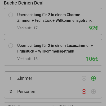
Buche Deinen Deal
Übernachtung für 2 in einem Charme-
Zimmer + Frühstück + Willkommensgetränk
92€
Verkauft: 17
Übernachtung für 2 in einem Luxuszimmer +
Frühstück + Willkommensgetränk
106€
Verkauft: 15
remove_circle_outline
add_circle_outline
1
Zimmer
remove_circle_outline
add_circle_outline
2
Personen