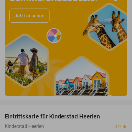
Jetzt ansehen
favorite_border
Eintrittskarte für Kinderstad Heerlen
32%
Kinderstad Heerlen
8.9
star