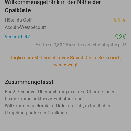
Willkommensgetränk in der Nähe der
Opalküste
Hôtel du Golf
9.3
star
Acquin-Westbécourt
92€
Verkauft: 47
Exkl. ca. 0,80€ Fremdenverkehrsabgabe p. P.
Täglich um Mitternacht neue Social Deals. Sei schnell,
weg = weg!
Zusammengefasst
Für 2 Personen: Übernachtung in einem Charme- oder
Luxuszimmer inklusive Frühstück und
Willkommensgetränk im Hôtel du Golf, in ländlicher
Umgebung nahe der Opalküste