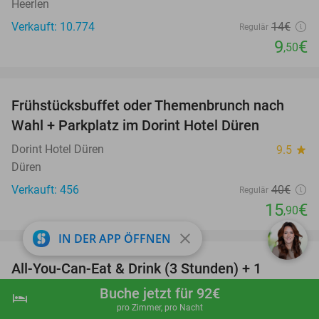
Heerlen
Verkauft: 10.774
14€
Regulär
9
€
,50
favorite_border
Frühstücksbuffet oder Themenbrunch nach
60%
Wahl + Parkplatz im Dorint Hotel Düren
Dorint Hotel Düren
9.5
star
Düren
Verkauft: 456
40€
Regulär
15
€
,90
favorite_border
close
IN DER APP ÖFFNEN
All-You-Can-Eat & Drink (3 Stunden) + 1
33%
Cocktail zum Mittag oder Abend im
Buche jetzt für 92€
hotel
shopping_cart
Jetzt buchen
navigate_next
Kaisergarten
pro Zimmer, pro Nacht