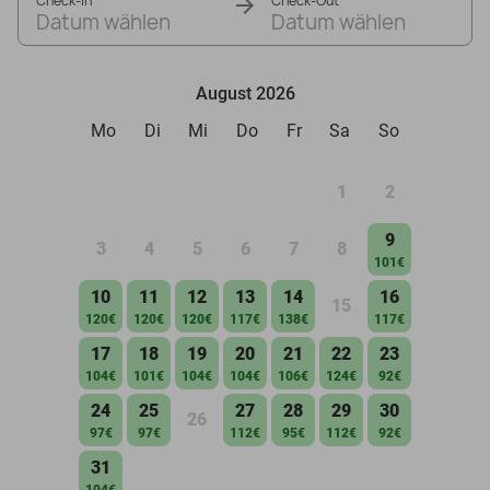
Check-In
Check-Out
Datum wählen
Datum wählen
August 2026
Mo
Di
Mi
Do
Fr
Sa
So
1
2
9
3
4
5
6
7
8
101€
10
11
12
13
14
16
15
120€
120€
120€
117€
138€
117€
17
18
19
20
21
22
23
104€
101€
104€
104€
106€
124€
92€
24
25
27
28
29
30
26
97€
97€
112€
95€
112€
92€
31
104€