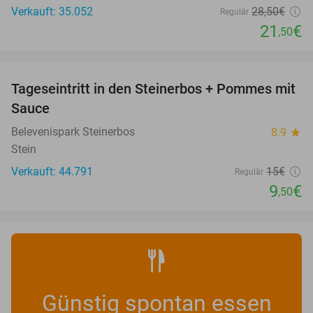
Verkauft: 35.052
28
,50
€
Regulär
21
€
,50
favorite_border
Tageseintritt in den Steinerbos + Pommes mit
37%
Sauce
Belevenispark Steinerbos
8.9
star
Stein
Verkauft: 44.791
15€
Regulär
9
€
,50
Günstig spontan essen