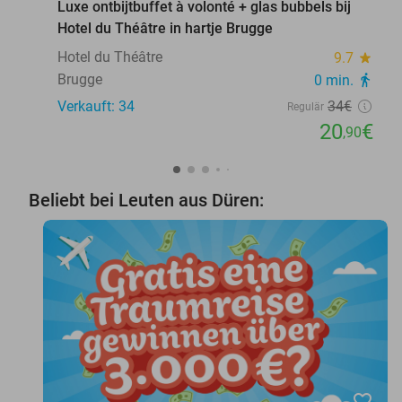
Luxe ontbijtbuffet à volonté + glas bubbels bij
Hotel du Théâtre in hartje Brugge
Hotel du Théâtre
9.7
star
Brugge
0 min.
directions_walk
Verkauft: 34
34€
Regulär
20
€
,90
Beliebt bei Leuten aus Düren:
favorite_border