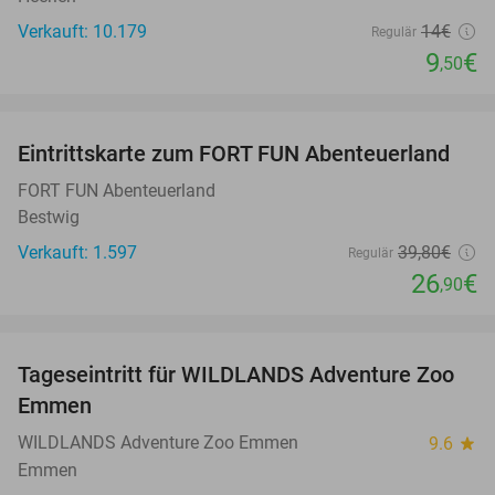
Verkauft: 10.179
14€
Regulär
9
€
,50
favorite_border
Eintrittskarte zum FORT FUN Abenteuerland
32%
FORT FUN Abenteuerland
Bestwig
Verkauft: 1.597
39
,80
€
Regulär
26
€
,90
favorite_border
Tageseintritt für WILDLANDS Adventure Zoo
24%
Emmen
WILDLANDS Adventure Zoo Emmen
9.6
star
Emmen