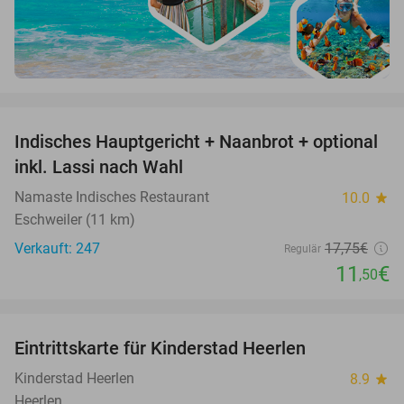
favorite_border
Indisches Hauptgericht + Naanbrot + optional
35%
inkl. Lassi nach Wahl
Namaste Indisches Restaurant
10.0
star
Eschweiler (11 km)
Verkauft: 247
17
,75
€
Regulär
11
€
,50
favorite_border
Eintrittskarte für Kinderstad Heerlen
32%
Kinderstad Heerlen
8.9
star
Heerlen