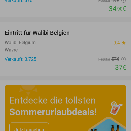
Verkauft: 370
49€
Regulär
34
€
,90
favorite_border
Eintritt für Walibi Belgien
35%
Walibi Belgium
9.4
star
Wavre
Verkauft: 3.725
57€
Regulär
37€
Entdecke die tollsten
Sommerurlaubdeals
!
Jetzt ansehen