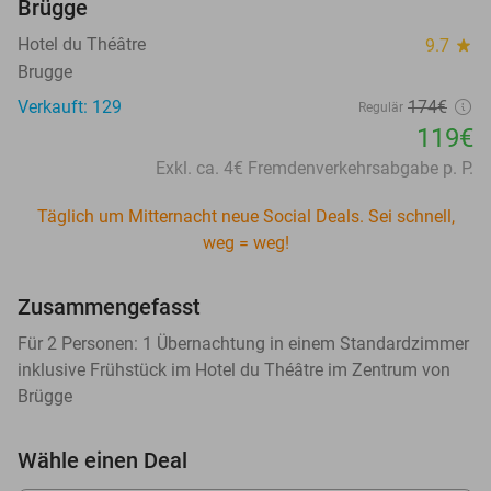
Brügge
Hotel du Théâtre
9.7
star
Brugge
Verkauft: 129
174€
Regulär
119€
Exkl. ca. 4€ Fremdenverkehrsabgabe p. P.
Täglich um Mitternacht neue Social Deals. Sei schnell,
weg = weg!
Zusammengefasst
Für 2 Personen: 1 Übernachtung in einem Standardzimmer
inklusive Frühstück im Hotel du Théâtre im Zentrum von
Brügge
Wähle einen Deal