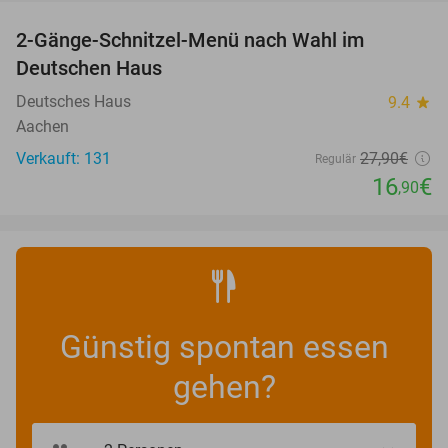
2-Gänge-Schnitzel-Menü nach Wahl im
39%
Deutschen Haus
Deutsches Haus
9.4
star
Aachen
Verkauft: 131
27
,90
€
Regulär
16
€
,90
Günstig spontan essen
gehen?