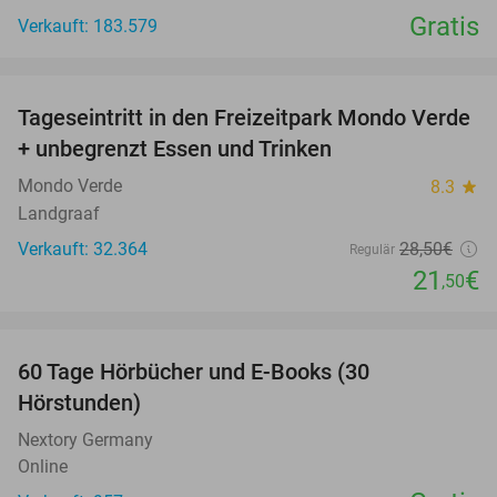
Gratis
Verkauft: 183.579
favorite_border
Tageseintritt in den Freizeitpark Mondo Verde
25%
+ unbegrenzt Essen und Trinken
Mondo Verde
8.3
star
Landgraaf
Verkauft: 32.364
28
,50
€
Regulär
21
€
,50
favorite_border
60 Tage Hörbücher und E-Books (30
Hörstunden)
Nextory Germany
Online