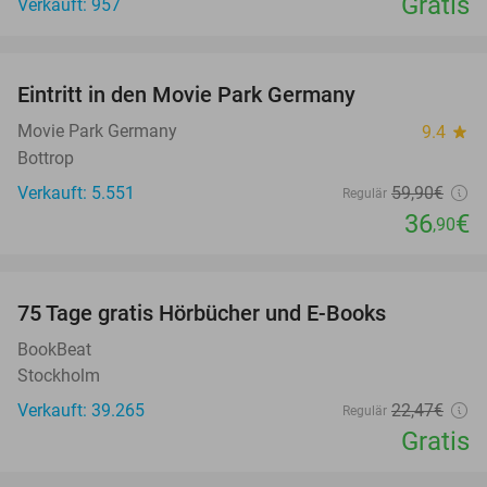
Gratis
Verkauft: 957
favorite_border
Eintritt in den Movie Park Germany
38%
Movie Park Germany
9.4
star
Bottrop
Verkauft: 5.551
59
,90
€
Regulär
36
€
,90
favorite_border
100%
75 Tage gratis Hörbücher und E-Books
BookBeat
Stockholm
Verkauft: 39.265
22
,47
€
Regulär
Gratis
favorite_border