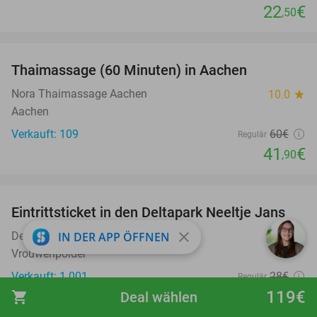
22
€
,50
favorite_border
Thaimassage (60 Minuten) in Aachen
30%
Nora Thaimassage Aachen
10.0
star
Aachen
Verkauft: 109
60€
Regulär
41
€
,90
favorite_border
Eintrittsticket in den Deltapark Neeltje Jans
20%
close
Deltapark Neeltje Jans
IN DER APP ÖFFNEN
8.8
star
Vrouwenpolder
Verkauft: 1.001
28€
Regulär
22
€
119€
shopping_cart
Deal wählen
,40