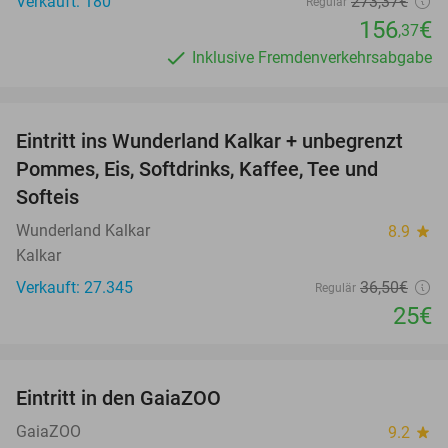
Verkauft: 180
273
,37
€
Regulär
156
€
,37
Inklusive Fremdenverkehrsabgabe
favorite_border
Eintritt ins Wunderland Kalkar + unbegrenzt
32%
Pommes, Eis, Softdrinks, Kaffee, Tee und
Softeis
Wunderland Kalkar
8.9
star
Kalkar
Verkauft: 27.345
36
,50
€
Regulär
25€
favorite_border
Eintritt in den GaiaZOO
14%
GaiaZOO
9.2
star