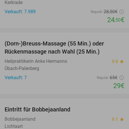
Kerkrade
Verkauft: 7.989
28
,50
€
Regulär
24
€
,50
favorite_border
(Dorn-)Breuss-Massage (55 Min.) oder
55%
Rückenmassage nach Wahl (25 Min.)
Heilpraktikerin Anke Hermanns
9.6
star
Übach-Palenberg
Verkauft: 7
65€
Regulär
29€
favorite_border
Eintritt für Bobbejaanland
46%
Bobbejaanland
9.1
star
Lichtaart