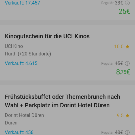
Verkauft: 17.457
33€
Regulär
25€
favorite_border
Kinogutschein für die UCI Kinos
42%
UCI Kino
10.0
star
Hürth (+20 Standorte)
Verkauft: 4.615
15€
Regulär
8
€
,75
favorite_border
Frühstücksbuffet oder Themenbrunch nach
60%
Wahl + Parkplatz im Dorint Hotel Düren
Dorint Hotel Düren
9.5
star
Düren
Verkauft: 456
40€
Regulär