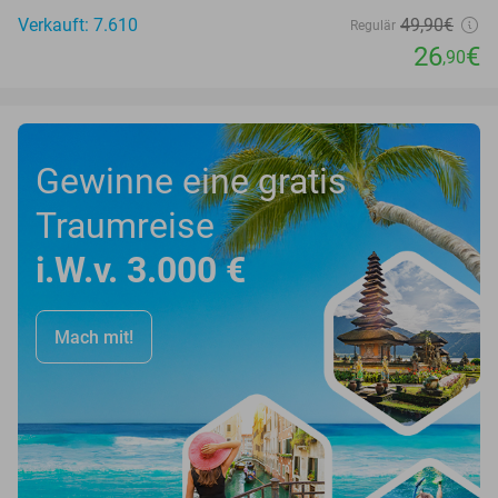
Verkauft: 7.610
49
,90
€
Regulär
26
€
,90
Gewinne eine gratis
Traumreise
i.W.v. 3.000 €
Mach mit!