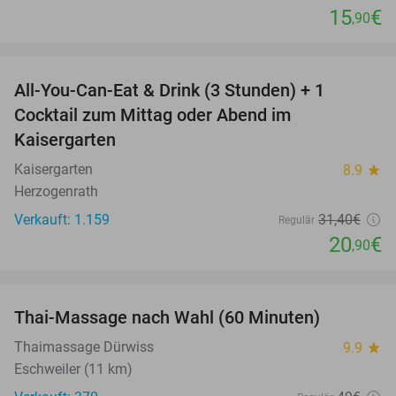
15
€
,90
favorite_border
All-You-Can-Eat & Drink (3 Stunden) + 1
33%
Cocktail zum Mittag oder Abend im
Kaisergarten
Kaisergarten
8.9
star
Herzogenrath
Verkauft: 1.159
31
,40
€
Regulär
20
€
,90
favorite_border
Thai-Massage nach Wahl (60 Minuten)
29%
Thaimassage Dürwiss
9.9
star
Eschweiler (11 km)