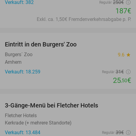
Verkauft: 382
250€
Regulär
187€
Exkl. ca. 1,50€ Fremdenverkehrsabgabe p. P.
favorite_border
Eintritt in den Burgers' Zoo
18%
Burgers´ Zoo
9.6
star
Arnhem
Verkauft: 18.259
31€
Regulär
25
€
,50
favorite_border
3-Gänge-Menü bei Fletcher Hotels
42%
Fletcher Hotels
Kerkrade (+ mehrere Standorte)
Verkauft: 13.484
39€
Regulär