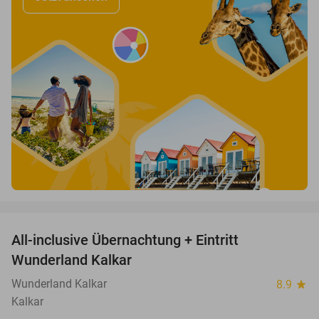
favorite_border
All-inclusive Übernachtung + Eintritt
25%
Wunderland Kalkar
Wunderland Kalkar
8.9
star
Kalkar