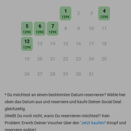
1
4
2
3
129€
129€
5
6
7
8
9
10
11
129€
129€
129€
12
13
14
15
16
17
18
129€
19
20
21
22
23
24
25
26
27
28
29
30
31
*
Du möchtest an einem bestimmten Datum reservieren? Wähle hier
oben das Datum aus und reserviere und kaufe Deinen Social Deal
gleichzeitig.
(Weißt Du noch nicht, wann Du reservieren möchtest? Kein
Problem: Erwirb Deinen Voucher über den ‘
Jetzt kaufen!
’-Knopf und
reserviere später)