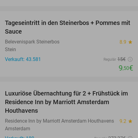
favorite_border
Tageseintritt in den Steinerbos + Pommes mit
37%
Sauce
Belevenispark Steinerbos
8.9
star
Stein
Verkauft: 43.581
15€
Regulär
9
€
,50
favorite_border
Luxuriöse Übernachtung für 2 + Frühstück im
43%
Residence Inn by Marriott Amsterdam
Houthavens
Residence Inn by Marriott Amsterdam Houthavens
9.2
star
Amsterdam