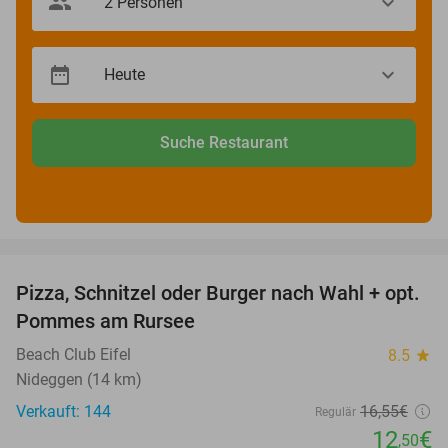
Suche Restaurant
favorite_border
Pizza, Schnitzel oder Burger nach Wahl + opt.
24%
Pommes am Rursee
Beach Club Eifel
8.5
star
Nideggen (14 km)
Verkauft: 144
16
,55
€
Regulär
12
€
,50