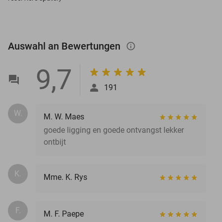
Auswahl an Bewertungen
info_outlined
9,7
191
W.
M. W. Maes
goede ligging en goede ontvangst lekker
ontbijt
K.
Mme. K. Rys
F.
M. F. Paepe