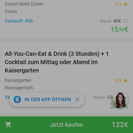
Dorint Hotel Düren
9.5
star
Düren
Verkauft: 456
40€
Regulär
15
€
,90
favorite_border
All-You-Can-Eat & Drink (3 Stunden) + 1
33%
Cocktail zum Mittag oder Abend im
Kaisergarten
Kaisergarten
8.9
star
Herzogenrath
Verkauft: 1.262
31
,40
€
Regulär
close
IN DER APP ÖFFNEN
20
€
,90
favorite_border
122€
shopping_cart
Jetzt kaufen
Eintritt für Bobbejaanland
46%