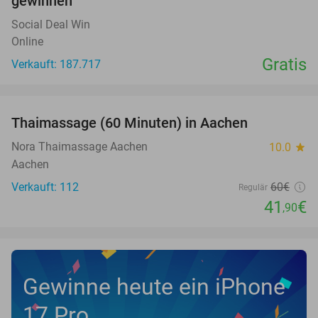
gewinnen
Social Deal Win
Online
Gratis
Verkauft: 187.717
favorite_border
Thaimassage (60 Minuten) in Aachen
30%
Nora Thaimassage Aachen
10.0
star
Aachen
Verkauft: 112
60€
Regulär
41
€
,90
Gewinne heute ein iPhone
17 Pro