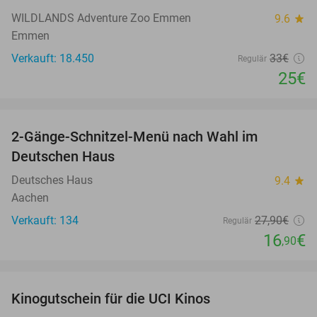
WILDLANDS Adventure Zoo Emmen
9.6
star
Emmen
Verkauft: 18.450
33€
Regulär
25€
favorite_border
2-Gänge-Schnitzel-Menü nach Wahl im
39%
Deutschen Haus
Deutsches Haus
9.4
star
Aachen
Verkauft: 134
27
,90
€
Regulär
16
€
,90
favorite_border
Kinogutschein für die UCI Kinos
42%