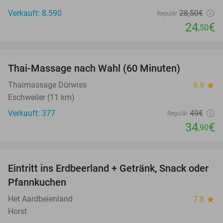
Verkauft: 8.590
28
,50
€
Regulär
24
€
,50
favorite_border
Thai-Massage nach Wahl (60 Minuten)
29%
Thaimassage Dürwiss
9.9
star
Eschweiler (11 km)
Verkauft: 377
49€
Regulär
34
€
,90
favorite_border
Eintritt ins Erdbeerland + Getränk, Snack oder
47%
Pfannkuchen
Het Aardbeienland
7.8
star
Horst