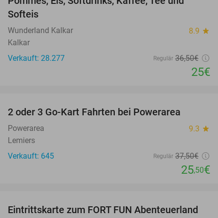
Pommes, Eis, Softdrinks, Kaffee, Tee und
Softeis
Wunderland Kalkar
8.9
star
Kalkar
Verkauft: 28.277
36
,50
€
Regulär
25€
favorite_border
2 oder 3 Go-Kart Fahrten bei Powerarea
32%
Powerarea
9.3
star
Lemiers
Verkauft: 645
37
,50
€
Regulär
25
€
,50
favorite_border
Eintrittskarte zum FORT FUN Abenteuerland
32%