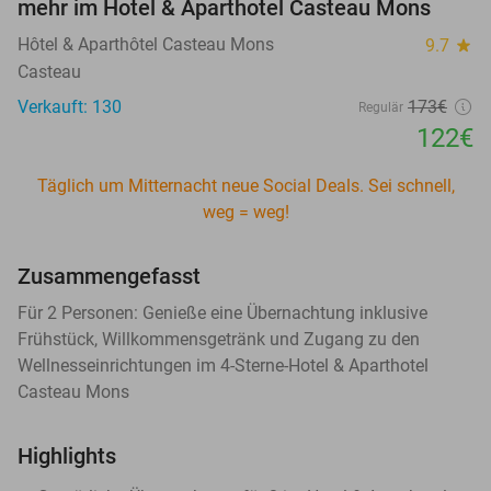
mehr im Hotel & Aparthotel Casteau Mons
Hôtel & Aparthôtel Casteau Mons
9.7
star
Casteau
Verkauft: 130
173€
Regulär
122€
Täglich um Mitternacht neue Social Deals. Sei schnell,
weg = weg!
Zusammengefasst
Für 2 Personen: Genieße eine Übernachtung inklusive
Frühstück, Willkommensgetränk und Zugang zu den
Wellnesseinrichtungen im 4-Sterne-Hotel & Aparthotel
Casteau Mons
Highlights