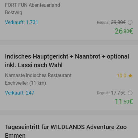
FORT FUN Abenteuerland
Bestwig
Verkauft: 1.731
39
,80
€
Regulär
26
€
,90
favorite_border
Indisches Hauptgericht + Naanbrot + optional
35%
inkl. Lassi nach Wahl
Namaste Indisches Restaurant
10.0
star
Eschweiler (11 km)
Verkauft: 247
17
,75
€
Regulär
11
€
,50
favorite_border
Tageseintritt für WILDLANDS Adventure Zoo
24%
Emmen