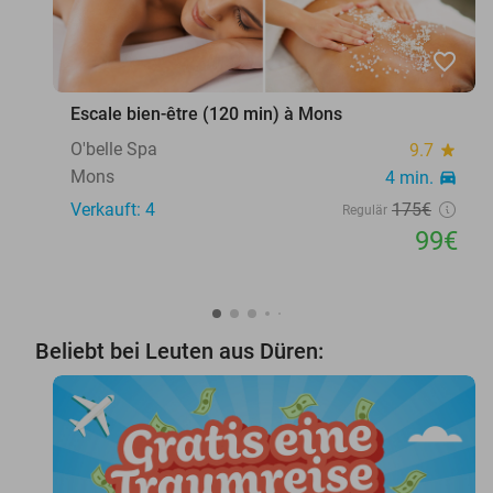
favorite_border
Escale bien-être (120 min) à Mons
O'belle Spa
9.7
star
Mons
4 min.
directions_car
Verkauft: 4
175€
Regulär
99€
Beliebt bei Leuten aus Düren: