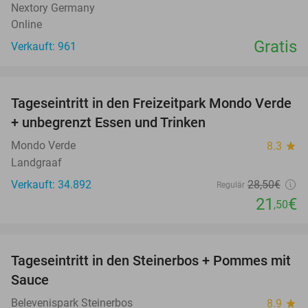
Nextory Germany
Online
Gratis
Verkauft: 961
favorite_border
Tageseintritt in den Freizeitpark Mondo Verde
25%
+ unbegrenzt Essen und Trinken
Mondo Verde
8.3
star
Landgraaf
Verkauft: 34.892
28
,50
€
Regulär
21
€
,50
favorite_border
Tageseintritt in den Steinerbos + Pommes mit
37%
Sauce
Belevenispark Steinerbos
8.9
star