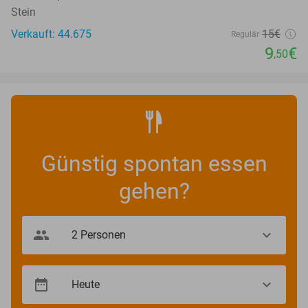
Stein
Verkauft: 44.675
15€
Regulär
9
€
,50
Günstig spontan essen
gehen?