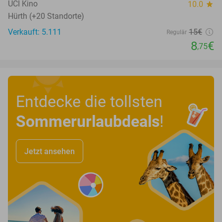
UCI Kino
10.0
star
Hürth (+20 Standorte)
Verkauft: 5.111
15€
Regulär
8
€
,75
Entdecke die tollsten
Sommerurlaubdeals
!
Jetzt ansehen