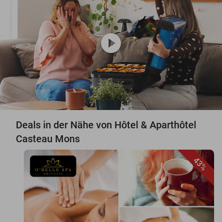
play_circle
Deals in der Nähe von Hôtel & Aparthôtel
Casteau Mons
43%