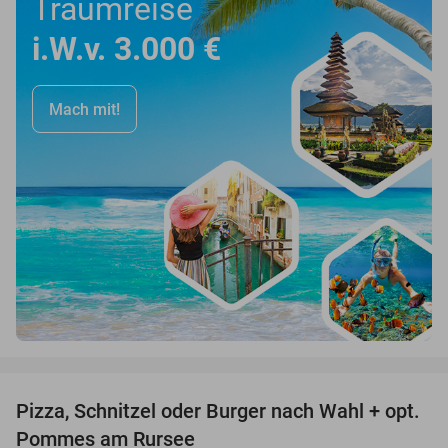
Traumreise
i.W.v. 3.000 €
Mach mit!
favorite_border
Pizza, Schnitzel oder Burger nach Wahl + opt.
24%
Pommes am Rursee