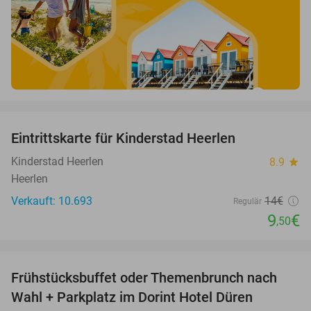
favorite_border
Eintrittskarte für Kinderstad Heerlen
32%
Kinderstad Heerlen
8.9
star
Heerlen
Verkauft: 10.693
14€
Regulär
9
€
,50
favorite_border
Frühstücksbuffet oder Themenbrunch nach
60%
Wahl + Parkplatz im Dorint Hotel Düren