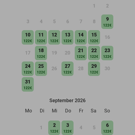
1
2
9
3
4
5
6
7
8
122€
10
11
12
13
14
15
16
122€
122€
122€
122€
122€
122€
18
21
22
23
17
19
20
122€
122€
122€
122€
24
25
27
29
26
28
30
122€
122€
122€
122€
31
122€
September 2026
Mo
Di
Mi
Do
Fr
Sa
So
2
3
6
1
4
5
122€
122€
122€