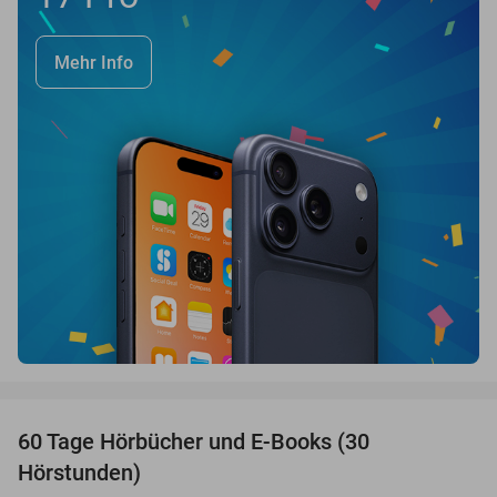
Mehr Info
favorite_border
60 Tage Hörbücher und E-Books (30
Hörstunden)