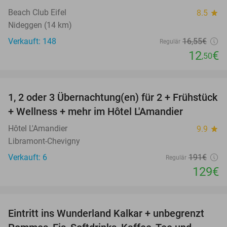
Beach Club Eifel
8.5
star
Nideggen (14 km)
Verkauft: 148
16
,55
€
Regulär
12
€
,50
favorite_border
1, 2 oder 3 Übernachtung(en) für 2 + Frühstück
32%
NEW
+ Wellness + mehr im Hôtel L'Amandier
TODAY
Hôtel L'Amandier
9.9
star
Libramont-Chevigny
Verkauft: 6
191€
Regulär
129€
favorite_border
Eintritt ins Wunderland Kalkar + unbegrenzt
32%