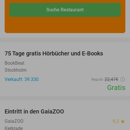
Suche Restaurant
favorite_border
100%
75 Tage gratis Hörbücher und E-Books
BookBeat
Stockholm
Verkauft: 39.330
22
,47
€
Regulär
Gratis
favorite_border
Eintritt in den GaiaZOO
14%
GaiaZOO
9.2
star
Kerkrade