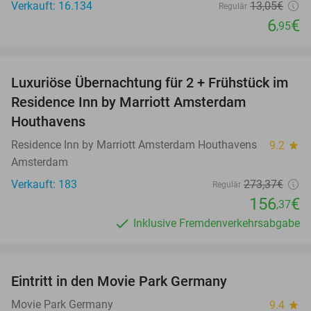
Verkauft: 16.134
13
,05
€
Regulär
6
€
,95
favorite_border
Luxuriöse Übernachtung für 2 + Frühstück im
43%
Residence Inn by Marriott Amsterdam
Houthavens
Residence Inn by Marriott Amsterdam Houthavens
9.2
star
Amsterdam
Verkauft: 183
273
,37
€
Regulär
156
€
,37
Inklusive Fremdenverkehrsabgabe
favorite_border
Eintritt in den Movie Park Germany
38%
Movie Park Germany
9.4
star