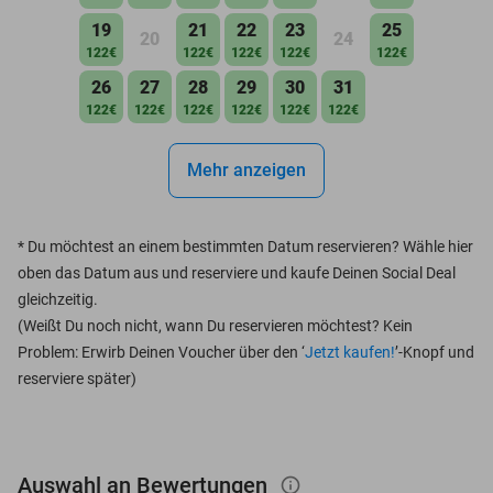
19
21
22
23
25
20
24
122€
122€
122€
122€
122€
26
27
28
29
30
31
122€
122€
122€
122€
122€
122€
Mehr anzeigen
*
Du möchtest an einem bestimmten Datum reservieren? Wähle hier
oben das Datum aus und reserviere und kaufe Deinen Social Deal
gleichzeitig.
(Weißt Du noch nicht, wann Du reservieren möchtest? Kein
Problem: Erwirb Deinen Voucher über den ‘
Jetzt kaufen!
’-Knopf und
reserviere später)
Auswahl an Bewertungen
info_outlined