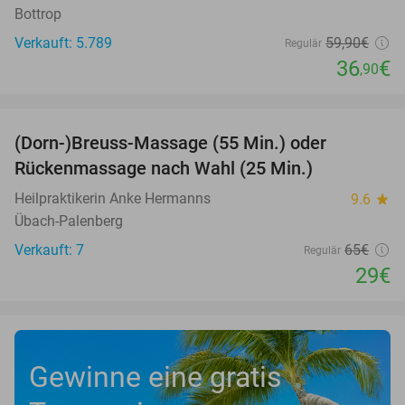
Bottrop
Verkauft: 5.789
59
,90
€
Regulär
36
€
,90
favorite_border
(Dorn-)Breuss-Massage (55 Min.) oder
55%
Rückenmassage nach Wahl (25 Min.)
Heilpraktikerin Anke Hermanns
9.6
star
Übach-Palenberg
Verkauft: 7
65€
Regulär
29€
Gewinne eine gratis