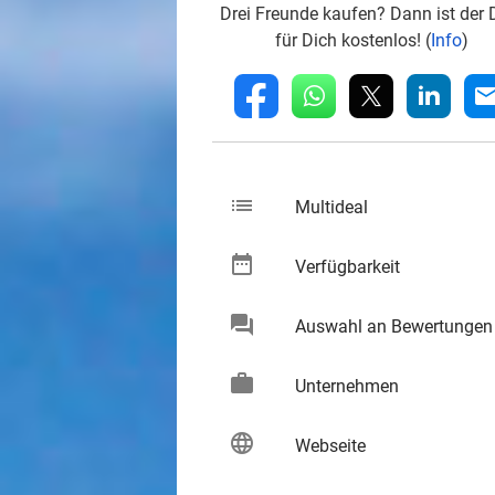
Drei Freunde kaufen? Dann ist der 
für Dich kostenlos! (
Info
)
whatsapp
linkedin
fb
mai
list
keybo
Multideal
date_range
keybo
Verfügbarkeit
chat
Auswahl an Bewertungen
keybo
work
keybo
Unternehmen
language
keybo
Webseite