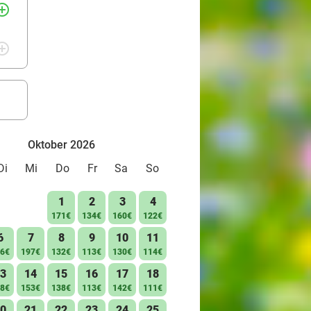
rcle_outline
rcle_outline
Oktober 2026
Di
Mi
Do
Fr
Sa
So
1
2
3
4
171€
134€
160€
122€
6
7
8
9
10
11
6€
197€
132€
113€
130€
114€
3
14
15
16
17
18
8€
153€
138€
113€
142€
111€
0
21
22
23
24
25