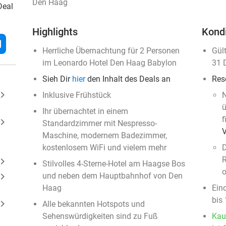
Den Haag
Deal
Highlights
Kond
l
Herrliche Übernachtung für 2 Personen
Gül
im Leonardo Hotel Den Haag Babylon
31 
Sieh Dir
hier
den Inhalt des Deals an
Res
ard_arrow_right
Inklusive Frühstück
N
ü
Ihr übernachtet in einem
f
ard_arrow_right
Standardzimmer mit Nespresso-
Maschine, modernem Badezimmer,
kostenlosem WiFi und vielem mehr
D
R
ard_arrow_right
Stilvolles 4-Sterne-Hotel am Haagse Bos
o
ard_arrow_right
und neben dem Hauptbahnhof von Den
Haag
Ein
bis
ard_arrow_right
Alle bekannten Hotspots und
Sehenswürdigkeiten sind zu Fuß
Kau