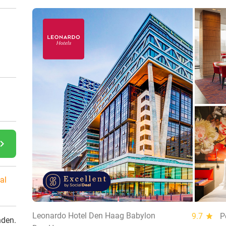
gate_next
al
Leonardo Hotel Den Haag Babylon
9.7
star
P
nden.