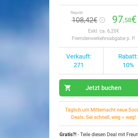
Regulär
97
€
108,42€
,58
Exkl. ca. 6,20€
Fremdenverkehrsabgabe p. P.
Verkauft:
Rabatt:
271
10%
shopping_cart
Jetzt buchen
navi
Täglich um Mitternacht neue Soci
Deals. Sei schnell, weg = weg!
Gratis?!
- Teile diesen Deal mit Freu