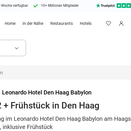
e Woche verfügbar
10+ Millionen Mitglieder
Home
In der Nähe
Restaurants
Hotels
keyboard_arrow_down
>
Leonardo Hotel Den Haag Babylon
 + Frühstück in Den Haag
ng im Leonardo Hotel Den Haag Babylon am Haag
inklusive Frühstück