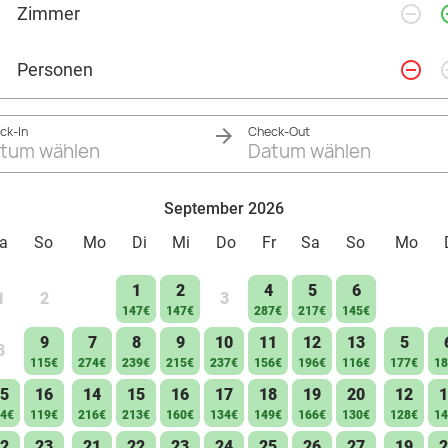
remove_circle_outline
add_ci
Zimmer
remove_circle_outline
add_ci
Personen
ck-In
Check-Out
tum wählen
Datum wählen
September 2026
a
So
Mo
Di
Mi
Do
Fr
Sa
So
Mo
1
2
4
5
6
1
2
3
147€
147€
287€
217€
145€
9
7
8
9
10
11
12
13
5
8
115€
274€
239€
215€
237€
156€
196€
116€
177€
18
5
16
14
15
16
17
18
19
20
12
1
4€
119€
216€
213€
160€
134€
149€
166€
130€
128€
14
2
23
21
22
23
24
25
26
27
19
2