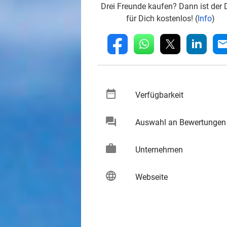
Drei Freunde kaufen? Dann ist der 
für Dich kostenlos! (
Info
)
whatsapp
linkedin
fb
mai
date_range
keybo
Verfügbarkeit
chat
Auswahl an Bewertungen
keybo
work
keybo
Unternehmen
language
keybo
Webseite