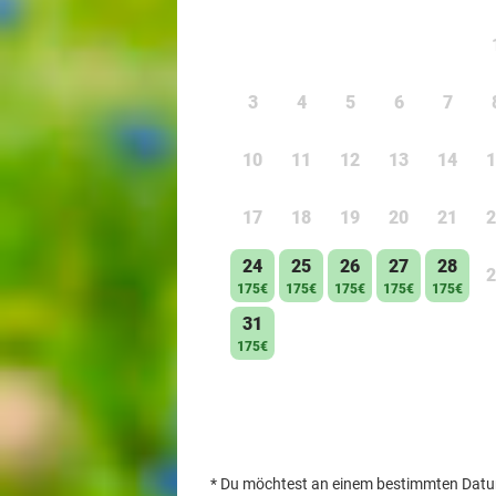
3
4
5
6
7
10
11
12
13
14
1
17
18
19
20
21
2
24
25
26
27
28
2
175€
175€
175€
175€
175€
31
175€
*
Du möchtest an einem bestimmten Datum 