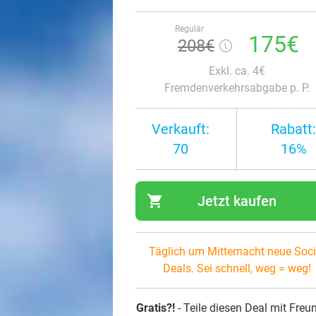
Regulär
175€
208€
Exkl. ca. 4€
Fremdenverkehrsabgabe p. P.
Verkauft:
Rabatt:
70
16%
shopping_cart
Jetzt kaufen
navi
Täglich um Mitternacht neue Soci
Deals. Sei schnell, weg = weg!
Gratis?!
- Teile diesen Deal mit Freu