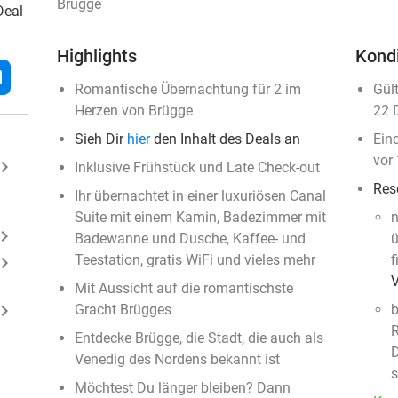
Brugge
Deal
Highlights
Kond
l
Romantische Übernachtung für 2 im
Gül
Herzen von Brügge
22 
Sieh Dir
hier
den Inhalt des Deals an
Ein
vor
ard_arrow_right
Inklusive Frühstück und Late Check-out
Res
Ihr übernachtet in einer luxuriösen Canal
Suite mit einem Kamin, Badezimmer mit
n
ard_arrow_right
Badewanne und Dusche, Kaffee- und
ü
Teestation, gratis WiFi und vieles mehr
f
ard_arrow_right
Mit Aussicht auf die romantischste
ard_arrow_right
Gracht Brügges
b
R
Entdecke Brügge, die Stadt, die auch als
D
Venedig des Nordens bekannt ist
s
Möchtest Du länger bleiben? Dann