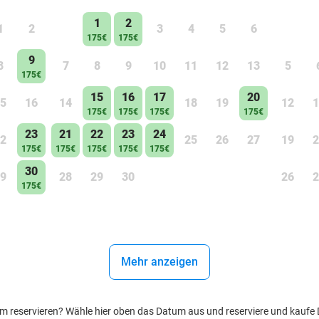
1
2
1
2
3
4
5
6
175€
175€
9
8
7
8
9
10
11
12
13
5
175€
15
16
17
20
5
16
14
18
19
12
1
175€
175€
175€
175€
23
21
22
23
24
2
25
26
27
19
2
175€
175€
175€
175€
175€
30
9
28
29
30
26
2
175€
Mehr anzeigen
reservieren? Wähle hier oben das Datum aus und reserviere und kaufe Dei