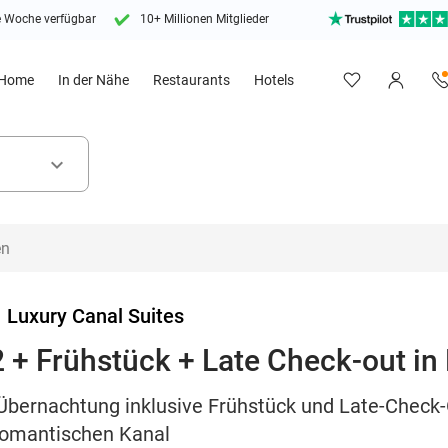
e Woche verfügbar
10+ Millionen Mitglieder
Home
In der Nähe
Restaurants
Hotels
keyboard_arrow_down
>
Luxury Canal Suites
 + Frühstück + Late Check-out in
Übernachtung inklusive Frühstück und Late-Check-
 romantischen Kanal