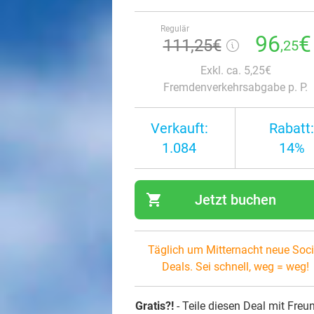
Regulär
96
€
111,25€
,25
Exkl. ca. 5,25€
Fremdenverkehrsabgabe p. P.
Verkauft:
Rabatt:
1.084
14%
shopping_cart
Jetzt buchen
navi
Täglich um Mitternacht neue Soci
Deals. Sei schnell, weg = weg!
Gratis?!
- Teile diesen Deal mit Freu