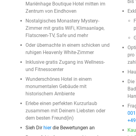
bis
Mariënhage Boutique Hotel mitten im
Zentrum von Eindhoven
Exkl
Nostalgisches Monastery Mystery-
F
Zimmer mit gratis WiFi, Klimaanlage,
p
Flatscreen-TV, Safe und mehr
G
Oder übernachte in einem schicken und
Opti
ruhigen Heavenly White-Zimmer
pro 
Inklusive gratis Zugang ins Wellness-
zah
und Fitnesscenter
Haus
Wunderschönes Hotel in einem
Die
monumentalen Gebäude mit
Bad
historischem Ambiente
Han
Erlebe einen perfekten Kurzurlaub
Fra
zusammen mit Deinem Liebsten oder
001
dem besten Freund(in)
+49
Sieh Dir
hier
die Bewertungen an
Kau