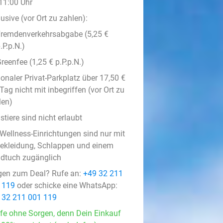
 11:00 Uhr
usive (vor Ort zu zahlen):
remdenverkehrsabgabe (5,25 €
.P.p.N.)
reenfee (1,25 € p.P.p.N.)
onaler Privat-Parkplatz über 17,50 €
Tag nicht mit inbegriffen (vor Ort zu
len)
tiere sind nicht erlaubt
 Wellness-Einrichtungen sind nur mit
ekleidung, Schlappen und einem
dtuch zugänglich
gen zum Deal? Rufe an:
+49 32 211
 119
oder schicke eine WhatsApp:
 32 211 001 119
fe ohne Sorgen, denn Dein Einkauf