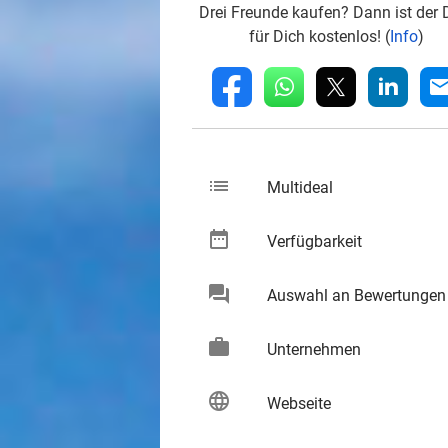
Drei Freunde kaufen? Dann ist der 
für Dich kostenlos! (
Info
)
whatsapp
linkedin
fb
mai
list
keybo
Multideal
date_range
keybo
Verfügbarkeit
chat
Auswahl an Bewertungen
keybo
work
keybo
Unternehmen
language
keybo
Webseite