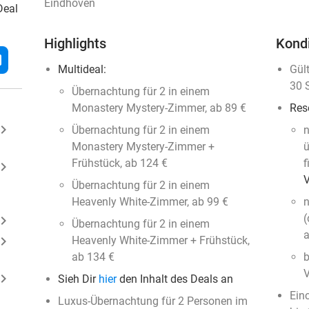
Eindhoven
Deal
Highlights
Kond
l
Multideal:
Gül
30 
Übernachtung für 2 in einem
Monastery Mystery-Zimmer, ab 89 €
Res
ard_arrow_right
Übernachtung für 2 in einem
n
Monastery Mystery-Zimmer +
ü
Frühstück, ab 124 €
f
ard_arrow_right
Übernachtung für 2 in einem
Heavenly White-Zimmer, ab 99 €
n
(
ard_arrow_right
Übernachtung für 2 in einem
ard_arrow_right
Heavenly White-Zimmer + Frühstück,
ab 134 €
b
ard_arrow_right
Sieh Dir
hier
den Inhalt des Deals an
Ein
Luxus-Übernachtung für 2 Personen im