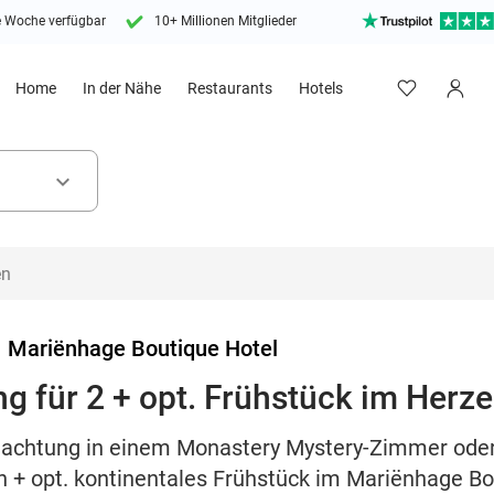
e Woche verfügbar
10+ Millionen Mitglieder
Home
In der Nähe
Restaurants
Hotels
keyboard_arrow_down
>
Mariënhage Boutique Hotel
g für 2 + opt. Frühstück im Herz
nachtung in einem Monastery Mystery-Zimmer ode
+ opt. kontinentales Frühstück im Mariënhage Bo