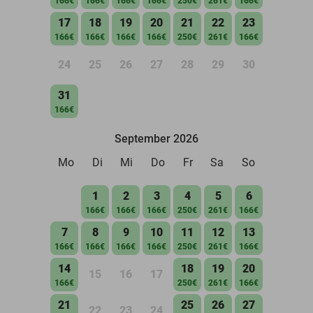
166€
166€
166€
166€
250€
261€
166€
17
18
19
20
21
22
23
166€
166€
166€
166€
250€
261€
166€
24
25
26
27
28
29
30
31
166€
September 2026
Mo
Di
Mi
Do
Fr
Sa
So
1
2
3
4
5
6
166€
166€
166€
250€
261€
166€
7
8
9
10
11
12
13
166€
166€
166€
166€
250€
261€
166€
14
18
19
20
15
16
17
166€
250€
261€
166€
21
25
26
27
22
23
24