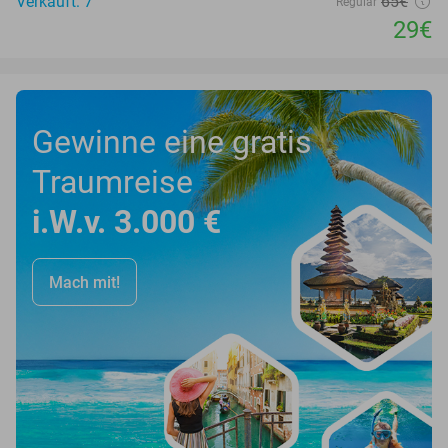
Verkauft: 7
65€
Regulär
29€
Gewinne eine gratis
Traumreise
i.W.v. 3.000 €
Mach mit!