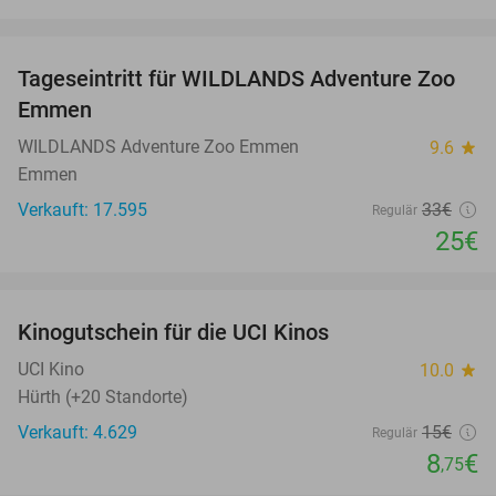
favorite_border
Tageseintritt für WILDLANDS Adventure Zoo
24%
Emmen
WILDLANDS Adventure Zoo Emmen
9.6
star
Emmen
Verkauft: 17.595
33€
Regulär
25€
favorite_border
Kinogutschein für die UCI Kinos
42%
UCI Kino
10.0
star
Hürth (+20 Standorte)
Verkauft: 4.629
15€
Regulär
8
€
,75