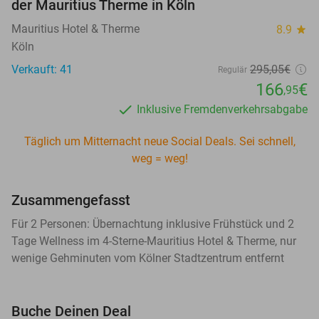
der Mauritius Therme in Köln
Mauritius Hotel & Therme
8.9
star
Köln
Verkauft: 41
295,05€
Regulär
166
€
,95
Inklusive Fremdenverkehrsabgabe
Täglich um Mitternacht neue Social Deals. Sei schnell,
weg = weg!
Zusammengefasst
Für 2 Personen: Übernachtung inklusive Frühstück und 2
Tage Wellness im 4-Sterne-Mauritius Hotel & Therme, nur
wenige Gehminuten vom Kölner Stadtzentrum entfernt
Buche Deinen Deal