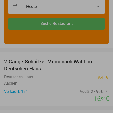
Suche Restaurant
favorite_border
2-Gänge-Schnitzel-Menü nach Wahl im
39%
Deutschen Haus
Deutsches Haus
9.4
star
Aachen
Verkauft: 131
27
,90
€
Regulär
16
€
,90
favorite_border