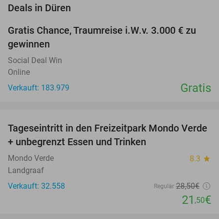
favorite_border
Deals in Düren
Gratis Chance, Traumreise i.W.v. 3.000 € zu
gewinnen
Social Deal Win
Online
Gratis
Verkauft: 183.979
favorite_border
Tageseintritt in den Freizeitpark Mondo Verde
25%
+ unbegrenzt Essen und Trinken
Mondo Verde
8.3
star
Landgraaf
Verkauft: 32.558
28
,50
€
Regulär
21
€
,50