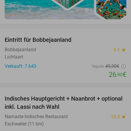
favorite_border
Eintritt für Bobbejaanland
46%
Bobbejaanland
9.1
star
Lichtaart
Verkauft: 7.643
49
,90
€
Regulär
26
€
,90
favorite_border
Indisches Hauptgericht + Naanbrot + optional
35%
inkl. Lassi nach Wahl
Namaste Indisches Restaurant
10.0
star
Eschweiler (11 km)