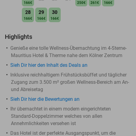
166€
250€
261€
166€
28
29
30
166€
166€
166€
Highlights
Genieße eine tolle Wellness-Übernachtung im 4-Sterne-
Mauritius Hotel & Therme nahe dem Kölner Zentrum
Sieh Dir hier den Inhalt des Deals an
Inklusive reichhaltigem Frühstücksbüffet und täglicher
Zugang zum 3.500 m² großen Wellness-Bereich am An-
und Abreisetag
Sieh Dir hier die Bewertungen an
Ihr übernachtet in einem modern eingerichteten
Standard-Doppelzimmer welches von allen
Annehmlichkeiten versehen ist
Das Hotel ist der perfekte Ausgangspunkt, um die