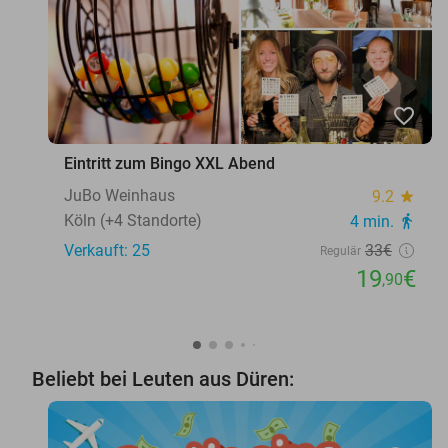
favorite_border
Eintritt zum Bingo XXL Abend
JuBo Weinhaus
9.2
star
Köln (+4 Standorte)
4 min.
directions_walk
Verkauft: 25
33€
Regulär
19
€
,90
Beliebt bei Leuten aus Düren: