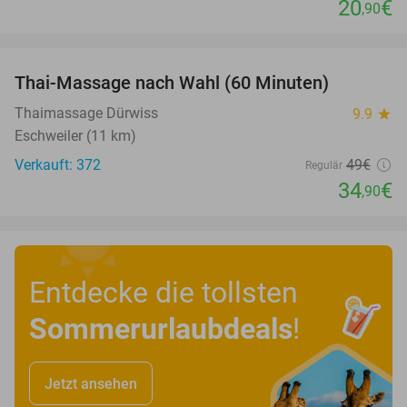
20
€
,90
favorite_border
Thai-Massage nach Wahl (60 Minuten)
29%
Thaimassage Dürwiss
9.9
star
Eschweiler (11 km)
Verkauft: 372
49€
Regulär
34
€
,90
Entdecke die tollsten
Sommerurlaubdeals
!
Jetzt ansehen