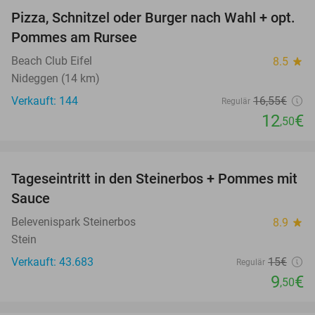
Pizza, Schnitzel oder Burger nach Wahl + opt.
24%
Pommes am Rursee
Beach Club Eifel
8.5
star
Nideggen (14 km)
Verkauft: 144
16
,55
€
Regulär
12
€
,50
favorite_border
Tageseintritt in den Steinerbos + Pommes mit
37%
Sauce
Belevenispark Steinerbos
8.9
star
Stein
Verkauft: 43.683
15€
Regulär
9
€
,50
favorite_border