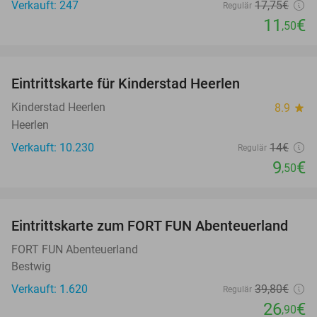
Verkauft: 247
17
,75
€
Regulär
11
€
,50
favorite_border
Eintrittskarte für Kinderstad Heerlen
32%
Kinderstad Heerlen
8.9
star
Heerlen
Verkauft: 10.230
14€
Regulär
9
€
,50
favorite_border
Eintrittskarte zum FORT FUN Abenteuerland
32%
FORT FUN Abenteuerland
Bestwig
Verkauft: 1.620
39
,80
€
Regulär
26
€
,90