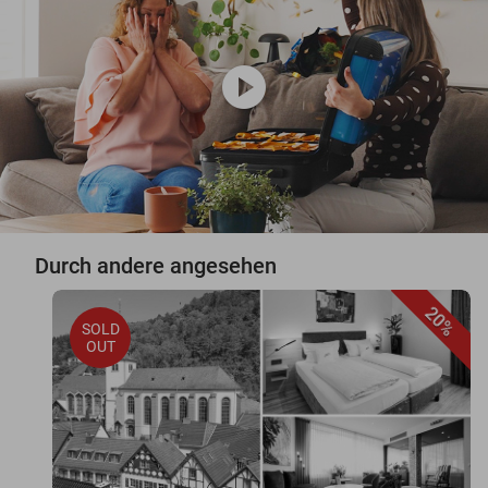
play_circle
Durch andere angesehen
20%
SOLD
OUT