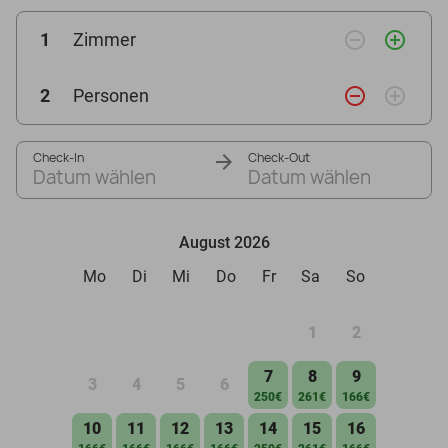
remove_circle_outline
add_circle_outline
1
Zimmer
remove_circle_outline
add_circle_outline
2
Personen
Check-In
Check-Out
Datum wählen
Datum wählen
August 2026
Mo
Di
Mi
Do
Fr
Sa
So
1
2
7
8
9
3
4
5
6
250€
261€
166€
10
11
12
13
14
15
16