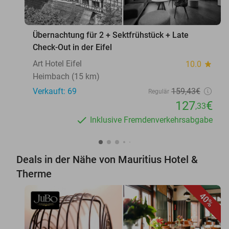
Übernachtung für 2 + Sektfrühstück + Late
Check-Out in der Eifel
Art Hotel Eifel
10.0
star
Heimbach (15 km)
Verkauft: 69
159
,43
€
Regulär
127
€
,33
Inklusive Fremdenverkehrsabgabe
Deals in der Nähe von Mauritius Hotel &
Therme
40%