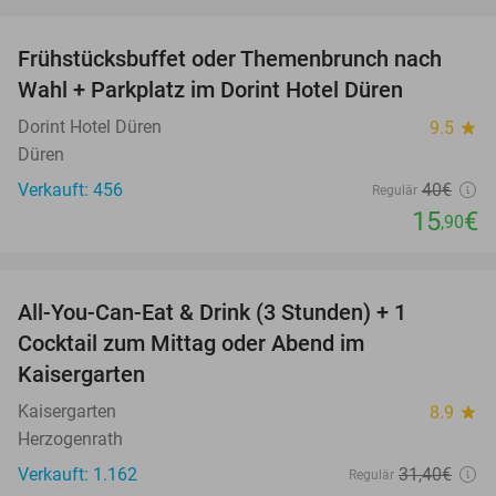
favorite_border
Frühstücksbuffet oder Themenbrunch nach
60%
Wahl + Parkplatz im Dorint Hotel Düren
Dorint Hotel Düren
9.5
star
Düren
Verkauft: 456
40€
Regulär
15
€
,90
favorite_border
All-You-Can-Eat & Drink (3 Stunden) + 1
33%
Cocktail zum Mittag oder Abend im
Kaisergarten
Kaisergarten
8.9
star
Herzogenrath
Verkauft: 1.162
31
,40
€
Regulär