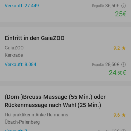
Verkauft: 27.449
36
,50
€
Regulär
25€
favorite_border
Eintritt in den GaiaZOO
14%
GaiaZOO
9.2
star
Kerkrade
Verkauft: 8.084
28
,50
€
Regulär
24
€
,50
favorite_border
(Dorn-)Breuss-Massage (55 Min.) oder
55%
Rückenmassage nach Wahl (25 Min.)
Heilpraktikerin Anke Hermanns
9.6
star
Übach-Palenberg