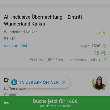
favorite_border
All-inclusive Übernachtung + Eintritt
25%
Wunderland Kalkar
Wunderland Kalkar
8.9
star
Kalkar
Verkauft: 384
250€
Regulär
187€
Exkl. ca. 1,50€ Fremdenverkehrsabgabe p. P.
favorite_border
Eintritt in den Burgers' Zoo
18%
close
IN DER APP ÖFFNEN
Burgers´ Zoo
9.6
star
Arnhem
Buche jetzt für 166€
Verkauft: 18.409
31€
hotel
shopping_cart
Jetzt buchen
navigate_next
Regulär
pro Zimmer, pro Nacht
25
€
,50