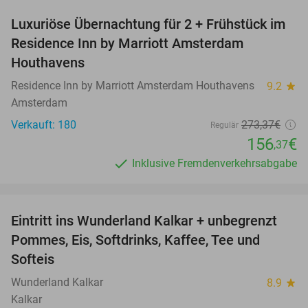
Luxuriöse Übernachtung für 2 + Frühstück im
43%
Residence Inn by Marriott Amsterdam
Houthavens
Residence Inn by Marriott Amsterdam Houthavens
9.2
star
Amsterdam
Verkauft: 180
273
,37
€
Regulär
156
€
,37
Inklusive Fremdenverkehrsabgabe
favorite_border
Eintritt ins Wunderland Kalkar + unbegrenzt
32%
Pommes, Eis, Softdrinks, Kaffee, Tee und
Softeis
Wunderland Kalkar
8.9
star
Kalkar