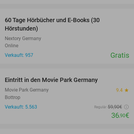
favorite_border
60 Tage Hörbücher und E-Books (30
Hörstunden)
Nextory Germany
Online
Gratis
Verkauft: 957
favorite_border
Eintritt in den Movie Park Germany
38%
Movie Park Germany
9.4
star
Bottrop
Verkauft: 5.563
59
,90
€
Regulär
36
€
,90
favorite_border