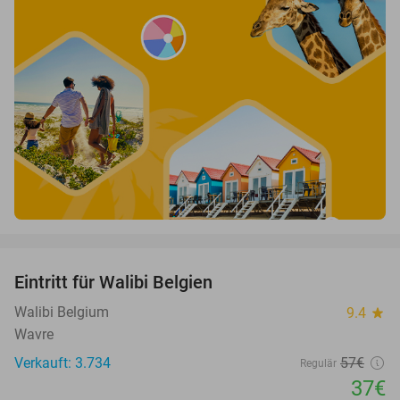
favorite_border
Eintritt für Walibi Belgien
35%
Walibi Belgium
9.4
star
Wavre
Verkauft: 3.734
57€
Regulär
37€