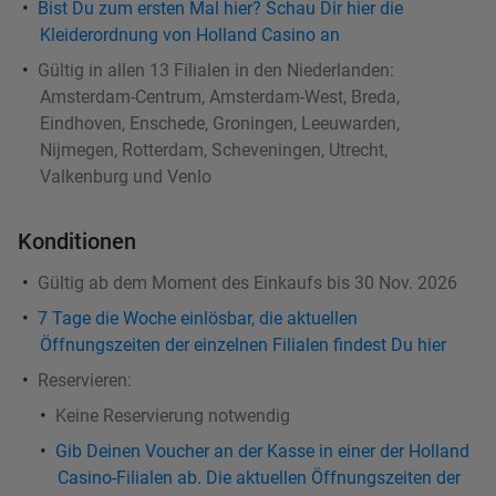
Bist Du zum ersten Mal hier? Schau Dir hier die
Kleiderordnung von Holland Casino an
Gültig in allen 13 Filialen in den Niederlanden:
Amsterdam-Centrum, Amsterdam-West, Breda,
Eindhoven, Enschede, Groningen, Leeuwarden,
Nijmegen, Rotterdam, Scheveningen, Utrecht,
Valkenburg und Venlo
Konditionen
Gültig ab dem Moment des Einkaufs bis 30 Nov. 2026
7 Tage die Woche einlösbar, die aktuellen
Öffnungszeiten der einzelnen Filialen findest Du hier
Reservieren:
Keine Reservierung notwendig​
Gib Deinen Voucher an der Kasse in einer der Holland
Casino-Filialen ab. Die aktuellen Öffnungszeiten der