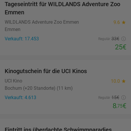
Tageseintritt für WILDLANDS Adventure Zoo
24%
Emmen
WILDLANDS Adventure Zoo Emmen
9.6
star
Emmen
Verkauft: 17.453
33€
Regulär
25€
favorite_border
Kinogutschein für die UCI Kinos
42%
UCI Kino
10.0
star
Bochum (+20 Standorte) (11 km)
Verkauft: 4.613
15€
Regulär
8
€
,75
favorite_border
Eintritt ins überdachte Schwimmparadies