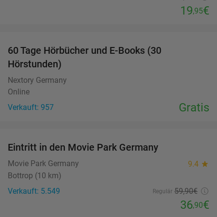
19
€
,95
favorite_border
60 Tage Hörbücher und E-Books (30
Hörstunden)
Nextory Germany
Online
Gratis
Verkauft: 957
favorite_border
Eintritt in den Movie Park Germany
38%
Movie Park Germany
9.4
star
Bottrop (10 km)
Verkauft: 5.549
59
,90
€
Regulär
36
€
,90