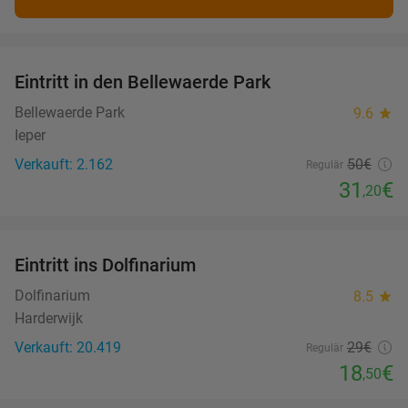
favorite_border
Eintritt in den Bellewaerde Park
38%
Bellewaerde Park
9.6
star
Ieper
Verkauft: 2.162
50€
Regulär
31
€
,20
favorite_border
Eintritt ins Dolfinarium
36%
Dolfinarium
8.5
star
Harderwijk
Verkauft: 20.419
29€
Regulär
18
€
,50
favorite_border