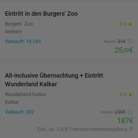
Eintritt in den Burgers' Zoo
18%
Burgers´ Zoo
9.6
star
Arnhem
Verkauft: 18.244
31€
Regulär
25
€
,50
favorite_border
All-inclusive Übernachtung + Eintritt
25%
Wunderland Kalkar
Wunderland Kalkar
8.9
star
Kalkar
Verkauft: 382
250€
Regulär
187€
Exkl. ca. 1,50€ Fremdenverkehrsabgabe p. P.