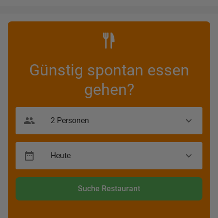
Günstig spontan essen
gehen?
Suche Restaurant