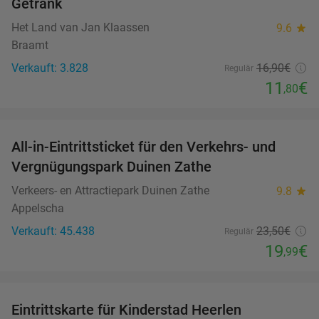
Getränk
Het Land van Jan Klaassen
9.6
star
Braamt
Verkauft: 3.828
16
,90
€
Regulär
11
€
,80
favorite_border
All-in-Eintrittsticket für den Verkehrs- und
15%
Vergnügungspark Duinen Zathe
Verkeers- en Attractiepark Duinen Zathe
9.8
star
Appelscha
Verkauft: 45.438
23
,50
€
Regulär
19
€
,99
favorite_border
Eintrittskarte für Kinderstad Heerlen
32%