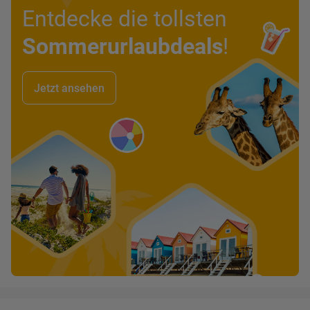
Entdecke die tollsten
Sommerurlaubdeals
!
Jetzt ansehen
favorite_border