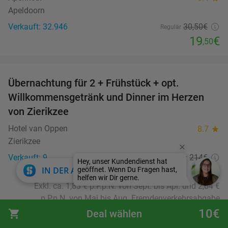
Apeldoorn
Verkauft: 32.946
30
,50
€
Regulär
19
€
,50
favorite_border
Übernachtung für 2 + Frühstück + opt.
49%
Willkommensgetränk und Dinner im Herzen
von Zierikzee
Hotel van Oppen
8.7
star
Zierikzee
Verkauft: 9
214€
Regulär
close
IN DER APP ÖFFNEN
109€
Exkl. ca. 1,83 € p.P.p.N. von Sept. bis Apr. und 2,04 €
p.P.p.N. von Mai bis Aug. Fremdenverkehrsabgabe
10€
shopping_cart
Deal wählen
favorite_border