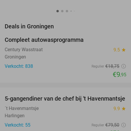
favorite_border
Deals in Groningen
Compleet autowasprogramma
47%
Century Wasstraat
9.5
star
Groningen
Verkocht: 838
€18
,75
Regulier
€9
,95
favorite_border
5-gangendiner van de chef bij 't Havenmantsje
34%
NEW
TODAY
´t Havenmantsje
9.9
star
Harlingen
Verkocht: 55
€79
,50
Regulier