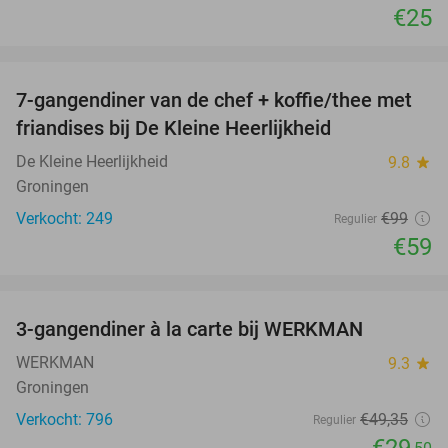
€25
favorite_border
7-gangendiner van de chef + koffie/thee met
40%
friandises bij De Kleine Heerlijkheid
De Kleine Heerlijkheid
9.8
star
Groningen
Verkocht: 249
€99
Regulier
€59
favorite_border
3-gangendiner à la carte bij WERKMAN
40%
WERKMAN
9.3
star
Groningen
Verkocht: 796
€49
,35
Regulier