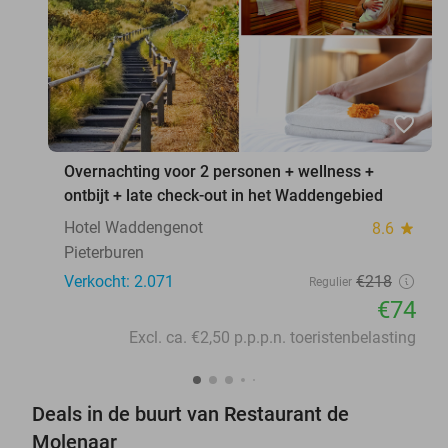
favorite_border
Overnachting voor 2 personen + wellness +
ontbijt + late check-out in het Waddengebied
Hotel Waddengenot
8.6
star
Pieterburen
Verkocht: 2.071
€218
Regulier
€74
Excl. ca. €2,50 p.p.p.n. toeristenbelasting
Deals in de buurt van Restaurant de
Molenaar