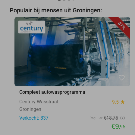
Populair bij mensen uit Groningen:
47%
favorite_border
Compleet autowasprogramma
Century Wasstraat
9.5
star
Groningen
Verkocht: 837
€18
,75
Regulier
€9
,95