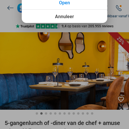
Open
7 dagen per week beschikbaar
10+ miljoen leden
Annuleer
Vr bereikbaar vanaf 
9,4
op basis van
205.955 reviews
Ontdek 15.000+ deals
25%
7 dagen per week beschikbaar
10+ miljoen leden
favorite_border
5-gangenlunch of -diner van de chef + amuse