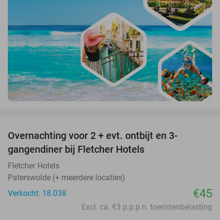
favorite_border
Overnachting voor 2 + evt. ontbijt en 3-
gangendiner bij Fletcher Hotels
Fletcher Hotels
Paterswolde (+ meerdere locaties)
€45
Verkocht: 18.038
Excl. ca. €3 p.p.p.n. toeristenbelasting