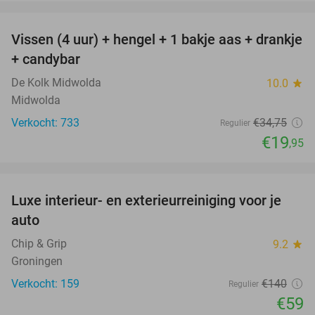
favorite_border
Vissen (4 uur) + hengel + 1 bakje aas + drankje
43%
+ candybar
De Kolk Midwolda
10.0
star
Midwolda
Verkocht: 733
€34
,75
Regulier
€19
,95
favorite_border
Luxe interieur- en exterieurreiniging voor je
58%
auto
Chip & Grip
9.2
star
Groningen
Verkocht: 159
€140
Regulier
€59