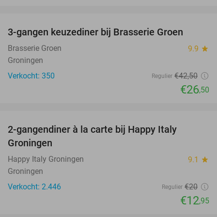
favorite_border
3-gangen keuzediner bij Brasserie Groen
38%
Brasserie Groen
9.9
star
Groningen
Verkocht: 350
€42
,50
Regulier
€26
,50
favorite_border
2-gangendiner à la carte bij Happy Italy
35%
Groningen
Happy Italy Groningen
9.1
star
Groningen
Verkocht: 2.446
€20
Regulier
€12
,95
favorite_border