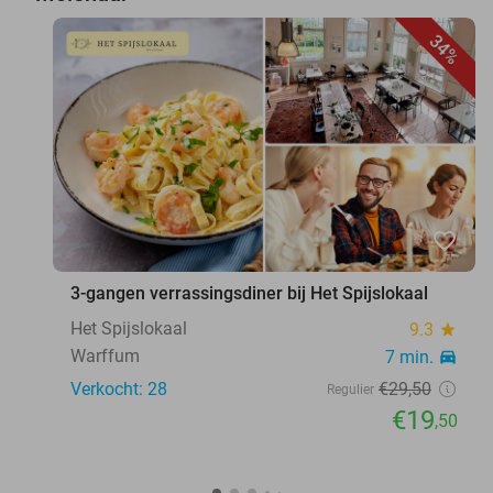
34%
favorite_border
3-gangen verrassingsdiner bij Het Spijslokaal
Het Spijslokaal
9.3
star
Warffum
7 min.
directions_car
Verkocht: 28
€29
,50
Regulier
€19
,50