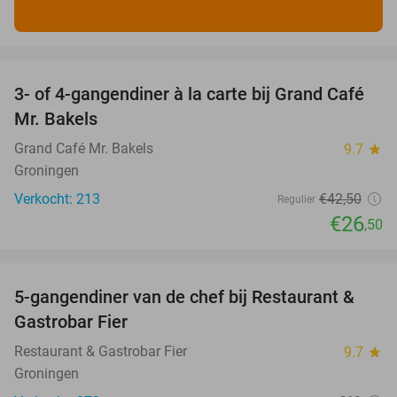
favorite_border
3- of 4-gangendiner à la carte bij Grand Café
38%
Mr. Bakels
Grand Café Mr. Bakels
9.7
star
Groningen
Verkocht: 213
€42
,50
Regulier
€26
,50
favorite_border
5-gangendiner van de chef bij Restaurant &
43%
Gastrobar Fier
Restaurant & Gastrobar Fier
9.7
star
Groningen