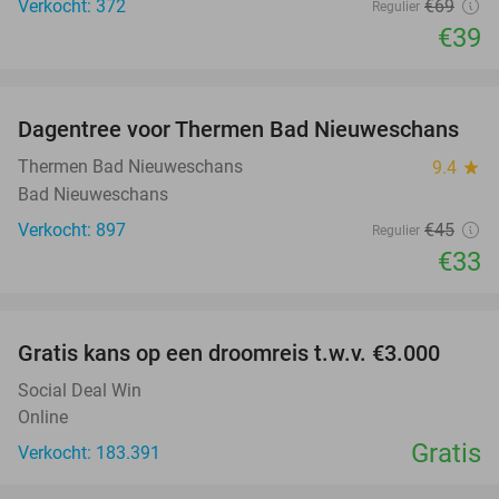
Verkocht: 372
€69
Regulier
€39
favorite_border
Dagentree voor Thermen Bad Nieuweschans
27%
Thermen Bad Nieuweschans
9.4
star
Bad Nieuweschans
Verkocht: 897
€45
Regulier
€33
favorite_border
Gratis kans op een droomreis t.w.v. €3.000
Social Deal Win
Online
Gratis
Verkocht: 183.391
favorite_border