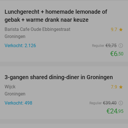
Lunchgerecht + homemade lemonade of
33%
gebak + warme drank naar keuze
Barista Cafe Oude Ebbingestraat
9.7
star
Groningen
Verkocht: 2.126
€9
,75
Regulier
€6
,50
favorite_border
3-gangen shared dining-diner in Groningen
37%
Wijck
7.9
star
Groningen
Verkocht: 498
€39
,40
Regulier
€24
,95
favorite_border