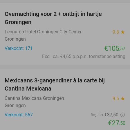
Overnachting voor 2 + ontbijt in hartje
Groningen
Leonardo Hotel Groningen City Center
9.8
star
Groningen
€105
Verkocht: 171
,57
Excl. ca. €4,65 p.p.p.n. toeristenbelasting
favorite_border
Mexicaans 3-gangendiner à la carte bij
27%
Cantina Mexicana
Cantina Mexicana Groningen
9.6
star
Groningen
Verkocht: 567
€37
,50
Regulier
€27
,50