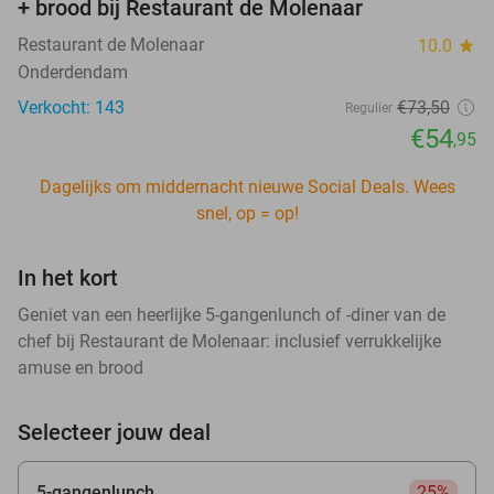
+ brood bij Restaurant de Molenaar
Restaurant de Molenaar
10.0
star
Onderdendam
Verkocht: 143
€73
,50
Regulier
€54
,95
Dagelijks om middernacht nieuwe Social Deals. Wees
snel, op = op!
In het kort
Geniet van een heerlijke 5-gangenlunch of -diner van de
chef bij Restaurant de Molenaar: inclusief verrukkelijke
amuse en brood
Selecteer jouw deal
5-gangenlunch
25%