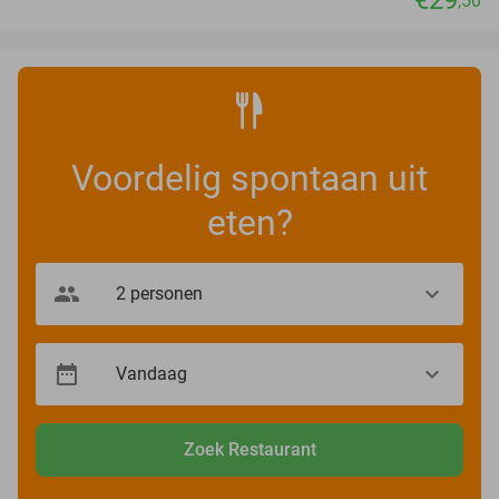
€29
,50
Voordelig spontaan uit
eten?
Zoek Restaurant