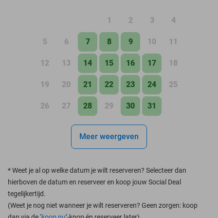
1
2
3
4
5
6
7
8
9
10
11
12
13
14
15
16
17
18
19
20
21
22
23
24
25
26
27
28
29
30
31
Meer weergeven
*
Weet je al op welke datum je wilt reserveren? Selecteer dan
hierboven de datum en reserveer en koop jouw Social Deal
tegelijkertijd.
(Weet je nog niet wanneer je wilt reserveren? Geen zorgen: koop
dan via de ‘
koop nu
’-knop én reserveer later)