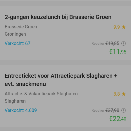
favorite_border
2-gangen keuzelunch bij Brasserie Groen
40%
Brasserie Groen
9.9
star
Groningen
Verkocht: 67
€19
,85
Regulier
€11
,95
favorite_border
Entreeticket voor Attractiepark Slagharen +
41%
evt. snackmenu
Attractie- & Vakantiepark Slagharen
8.8
star
Slagharen
Verkocht: 4.609
€37
,90
Regulier
€22
,40