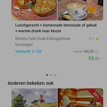
favorite_border
Lunchgerecht + homemade lemonade of gebak
+ warme drank naar keuze
Barista Cafe Oude Ebbingestraat
9.7
star
Groningen
Verkocht: 2.126
€9
,75
Regulier
€6
,50
Anderen bekeken ook
66%