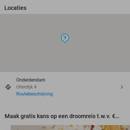
Locaties
food
Onderdendam
Uiterdijk 4
Routebeschrijving
Maak gratis kans op een droomreis t.w.v. €3.000!