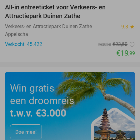
All-in entreeticket voor Verkeers- en
15%
Attractiepark Duinen Zathe
Verkeers- en Attractiepark Duinen Zathe
9.8
star
Appelscha
Verkocht: 45.422
€23
,50
Regulier
€19
,99
Win gratis
een droomreis
t.w.v. €3.000
Doe mee!