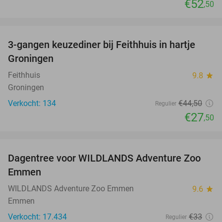
€52
,50
favorite_border
3-gangen keuzediner bij Feithhuis in hartje
38%
Groningen
Feithhuis
9.8
star
Groningen
Verkocht: 134
€44
,50
Regulier
€27
,50
favorite_border
Dagentree voor WILDLANDS Adventure Zoo
24%
Emmen
WILDLANDS Adventure Zoo Emmen
9.6
star
Emmen
Verkocht: 17.434
€33
Regulier