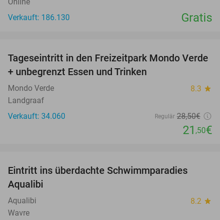
Online
Gratis
Verkauft: 186.130
favorite_border
Tageseintritt in den Freizeitpark Mondo Verde
25%
+ unbegrenzt Essen und Trinken
Mondo Verde
8.3
star
Landgraaf
Verkauft: 34.060
28
,50
€
Regulär
21
€
,50
favorite_border
Eintritt ins überdachte Schwimmparadies
25%
Aqualibi
Aqualibi
8.2
star
Wavre