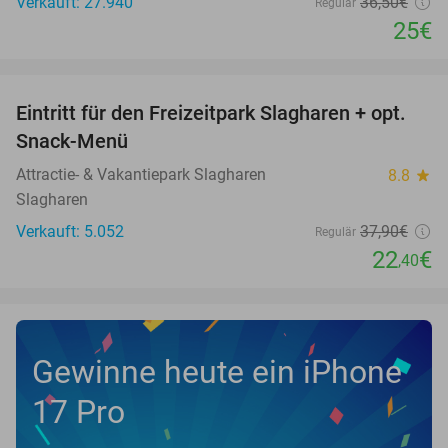
Verkauft: 27.940
36
,50
€
Regulär
25€
favorite_border
Eintritt für den Freizeitpark Slagharen + opt.
41%
Snack-Menü
Attractie- & Vakantiepark Slagharen
8.8
star
Slagharen
Verkauft: 5.052
37
,90
€
Regulär
22
€
,40
Gewinne heute ein iPhone
17 Pro