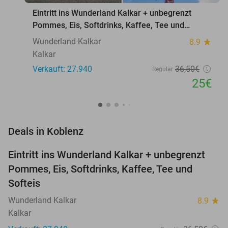
Eintritt ins Wunderland Kalkar + unbegrenzt
Pommes, Eis, Softdrinks, Kaffee, Tee und
Softeis
Wunderland Kalkar
8.9
star
Kalkar
Verkauft: 27.940
36
,50
€
Regulär
25€
favorite_border
Deals in Koblenz
Eintritt ins Wunderland Kalkar + unbegrenzt
32%
Pommes, Eis, Softdrinks, Kaffee, Tee und
Softeis
Wunderland Kalkar
8.9
star
Kalkar