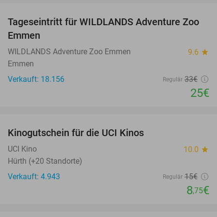
Tageseintritt für WILDLANDS Adventure Zoo
24%
Emmen
WILDLANDS Adventure Zoo Emmen
9.6
star
Emmen
Verkauft: 18.156
33€
Regulär
25€
favorite_border
Kinogutschein für die UCI Kinos
42%
UCI Kino
10.0
star
Hürth (+20 Standorte)
Verkauft: 4.943
15€
Regulär
8
€
,75
favorite_border