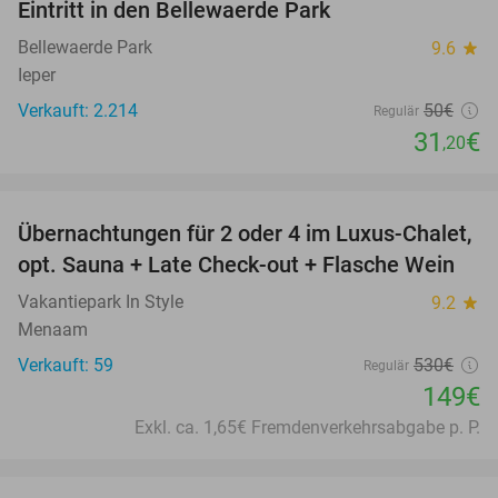
Eintritt in den Bellewaerde Park
38%
Bellewaerde Park
9.6
star
Ieper
Verkauft: 2.214
50€
Regulär
31
€
,20
favorite_border
Übernachtungen für 2 oder 4 im Luxus-Chalet,
72%
opt. Sauna + Late Check-out + Flasche Wein
Vakantiepark In Style
9.2
star
Menaam
Verkauft: 59
530€
Regulär
149€
Exkl. ca. 1,65€ Fremdenverkehrsabgabe p. P.
favorite_border