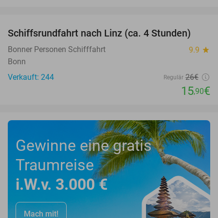
favorite_border
Schiffsrundfahrt nach Linz (ca. 4 Stunden)
39%
Bonner Personen Schifffahrt
9.9
star
Bonn
Verkauft: 244
26€
Regulär
15
€
,90
Gewinne eine gratis
Traumreise
i.W.v. 3.000 €
Mach mit!