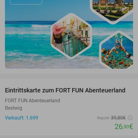
favorite_border
Eintrittskarte zum FORT FUN Abenteuerland
32%
FORT FUN Abenteuerland
Bestwig
Verkauft: 1.699
39
,80
€
Regulär
26
€
,90
favorite_border