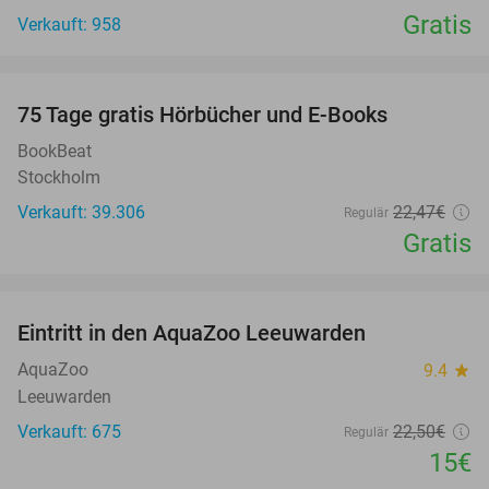
Gratis
Verkauft: 958
favorite_border
100%
75 Tage gratis Hörbücher und E-Books
BookBeat
Stockholm
Verkauft: 39.306
22
,47
€
Regulär
Gratis
favorite_border
Eintritt in den AquaZoo Leeuwarden
33%
AquaZoo
9.4
star
Leeuwarden
Verkauft: 675
22
,50
€
Regulär
15€