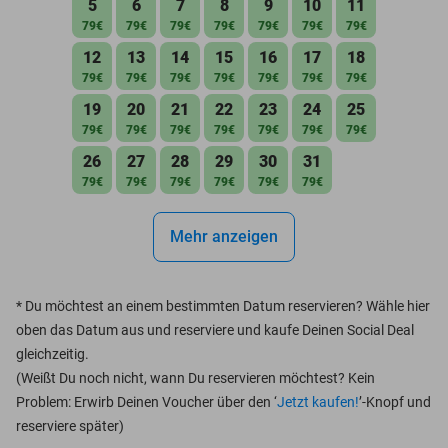
5
6
7
8
9
10
11
79€
79€
79€
79€
79€
79€
79€
12
13
14
15
16
17
18
79€
79€
79€
79€
79€
79€
79€
19
20
21
22
23
24
25
79€
79€
79€
79€
79€
79€
79€
26
27
28
29
30
31
79€
79€
79€
79€
79€
79€
Mehr anzeigen
*
Du möchtest an einem bestimmten Datum reservieren? Wähle hier
oben das Datum aus und reserviere und kaufe Deinen Social Deal
gleichzeitig.
(Weißt Du noch nicht, wann Du reservieren möchtest? Kein
Problem: Erwirb Deinen Voucher über den ‘
Jetzt kaufen!
’-Knopf und
reserviere später)