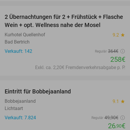
favorite_border
2 Übernachtungen für 2 + Frühstück + Flasche
29%
Wein + opt. Wellness nahe der Mosel
Kurhotel Quellenhof
9.2
star
Bad Bertrich
Verkauft: 142
364€
Regulär
258€
Exkl. ca. 2,20€ Fremdenverkehrsabgabe p. P.
favorite_border
Eintritt für Bobbejaanland
46%
Bobbejaanland
9.1
star
Lichtaart
Verkauft: 7.824
49
,90
€
Regulär
26
€
,90