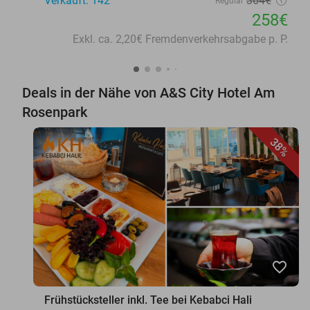
Verkauft: 142
364€
Regulär
258€
Exkl. ca. 2,20€ Fremdenverkehrsabgabe p. P.
Deals in der Nähe von A&S City Hotel Am
Rosenpark
38%
favorite_border
Frühstücksteller inkl. Tee bei Kebabci Hali