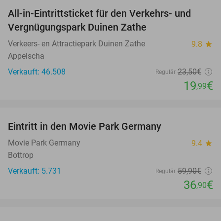
All-in-Eintrittsticket für den Verkehrs- und
15%
Vergnügungspark Duinen Zathe
Verkeers- en Attractiepark Duinen Zathe
9.8
star
Appelscha
Verkauft: 46.508
23
,50
€
Regulär
19
€
,99
favorite_border
Eintritt in den Movie Park Germany
38%
Movie Park Germany
9.4
star
Bottrop
Verkauft: 5.731
59
,90
€
Regulär
36
€
,90
favorite_border