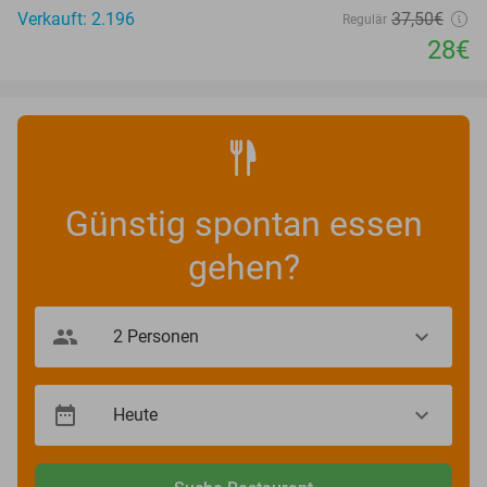
Verkauft: 2.196
37
,50
€
Regulär
28€
Günstig spontan essen
gehen?