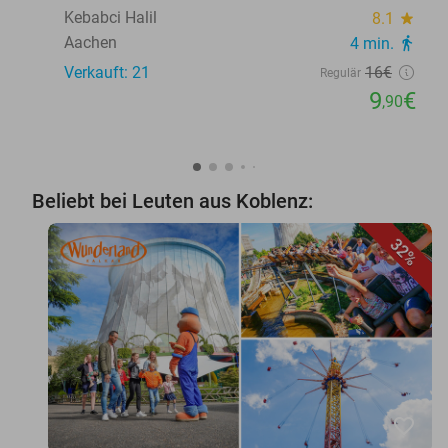
Kebabci Halil
8.1
star
Aachen
4 min.
directions_walk
Verkauft: 21
16€
Regulär
9
€
,90
Beliebt bei Leuten aus Koblenz:
32%
favorite_border