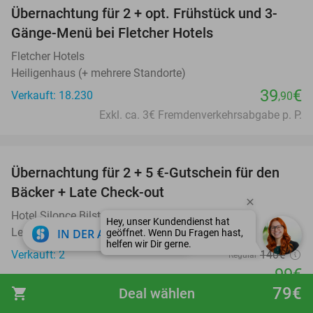
Übernachtung für 2 + opt. Frühstück und 3-
Gänge-Menü bei Fletcher Hotels
Fletcher Hotels
Heiligenhaus (+ mehrere Standorte)
39
€
Verkauft: 18.230
,90
Exkl. ca. 3€ Fremdenverkehrsabgabe p. P.
favorite_border
Übernachtung für 2 + 5 €-Gutschein für den
29%
Bäcker + Late Check-out
Hotel Silonce Bilstein-Lennestadt
Lennestadt
close
IN DER APP ÖFFNEN
Verkauft: 2
140€
Regulär
99€
79€
shopping_cart
Deal wählen