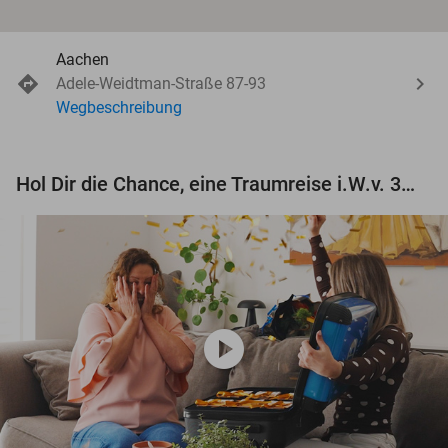
Aachen
Adele-Weidtman-Straße 87-93
Wegbeschreibung
Hol Dir die Chance, eine Traumreise i.W.v. 3.000 € zu gewinnen!
play_circle