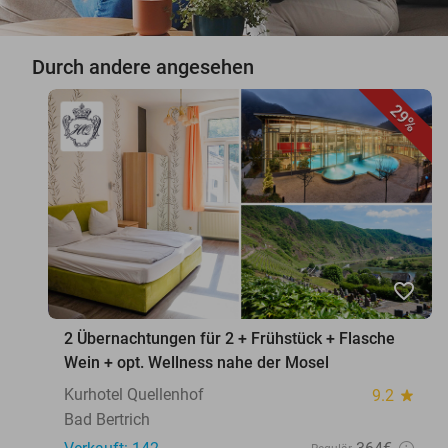
Durch andere angesehen
29%
favorite_border
2 Übernachtungen für 2 + Frühstück + Flasche
Wein + opt. Wellness nahe der Mosel
Kurhotel Quellenhof
9.2
star
Bad Bertrich