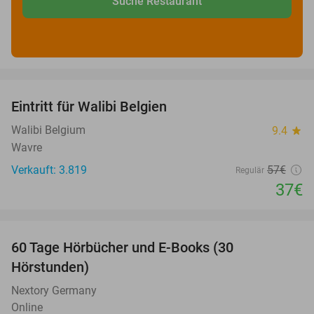
Suche Restaurant
favorite_border
Eintritt für Walibi Belgien
35%
Walibi Belgium
9.4
star
Wavre
Verkauft: 3.819
57€
Regulär
37€
favorite_border
60 Tage Hörbücher und E-Books (30
Hörstunden)
Nextory Germany
Online