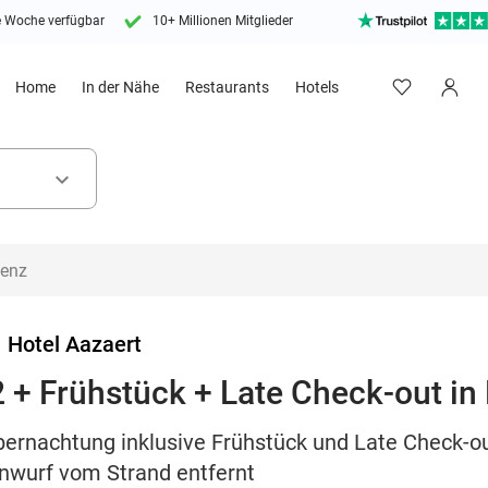
e Woche verfügbar
10+ Millionen Mitglieder
Home
In der Nähe
Restaurants
Hotels
keyboard_arrow_down
>
Hotel Aazaert
 + Frühstück + Late Check-out in
bernachtung inklusive Frühstück und Late Check-ou
inwurf vom Strand entfernt