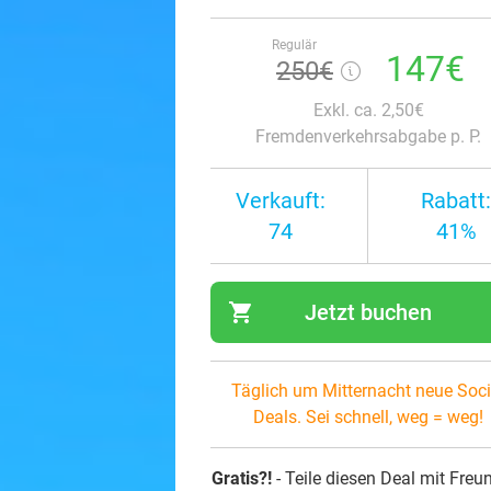
Regulär
147€
250€
Exkl. ca. 2,50€
Fremdenverkehrsabgabe p. P.
Verkauft:
Rabatt:
74
41%
shopping_cart
Jetzt buchen
navi
Täglich um Mitternacht neue Soci
Deals. Sei schnell, weg = weg!
Gratis?!
- Teile diesen Deal mit Freu