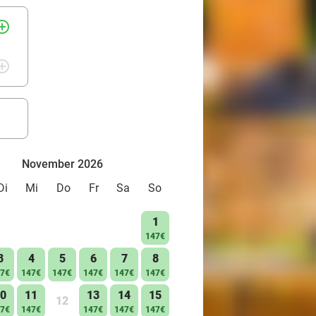
rcle_outline
rcle_outline
November 2026
Di
Mi
Do
Fr
Sa
So
1
147€
3
4
5
6
7
8
7€
147€
147€
147€
147€
147€
0
11
13
14
15
12
7€
147€
147€
147€
147€