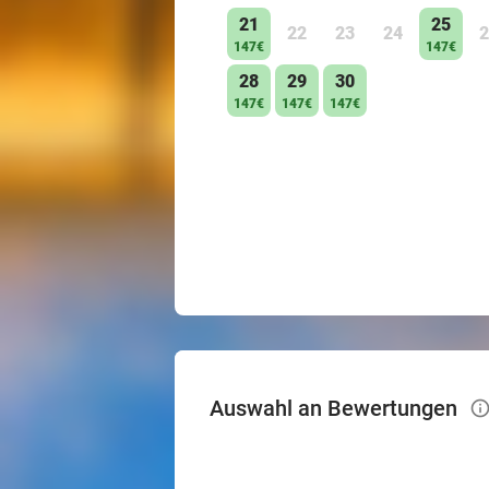
21
25
22
23
24
2
147€
147€
28
29
30
147€
147€
147€
Auswahl an Bewertungen
info_