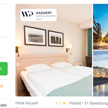
gate_next
al
Hotel Aazaert
9.7
star
Perfekt • 51 Bewertun
nden.