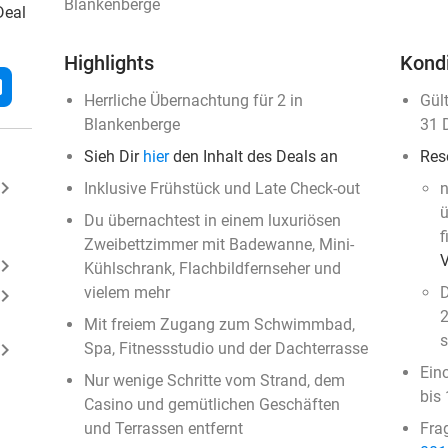
Blankenberge
Deal
Highlights
Kond
l
Herrliche Übernachtung für 2 in
Gül
Blankenberge
31 
Sieh Dir
hier
den Inhalt des Deals an
Res
ard_arrow_right
Inklusive Frühstück und Late Check-out
n
ü
Du übernachtest in einem luxuriösen
f
Zweibettzimmer mit Badewanne, Mini-
ard_arrow_right
Kühlschrank, Flachbildfernseher und
vielem mehr
D
ard_arrow_right
2
Mit freiem Zugang zum Schwimmbad,
s
ard_arrow_right
Spa, Fitnessstudio und der Dachterrasse
Ein
Nur wenige Schritte vom Strand, dem
bis
Casino und gemütlichen Geschäften
und Terrassen entfernt
Fra