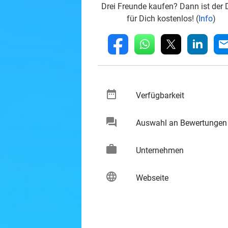
Drei Freunde kaufen? Dann ist der 
für Dich kostenlos! (
Info
)
whatsapp
linkedin
fb
mai
date_range
keybo
Verfügbarkeit
chat
Auswahl an Bewertungen
keybo
work
keybo
Unternehmen
language
keybo
Webseite