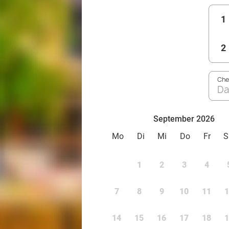
1
2
Che
Da
September 2026
Mo
Di
Mi
Do
Fr
S
1
2
3
4
7
8
9
10
11
1
14
15
16
17
18
1