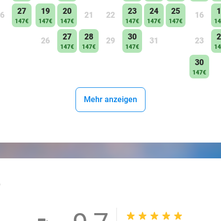
27
19
20
23
24
25
1
6
21
22
16
147€
147€
147€
147€
147€
147€
14
27
28
30
2
26
29
31
23
147€
147€
147€
14
30
147€
Mehr anzeigen
outlined