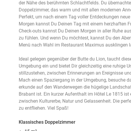
der Nähe des berühmten Schlachtfelds. Du übernachte
Doppelzimmer, das warm und mit allen modernen Anneh
Perfekt, um nach einem Tag voller Entdeckungen neue
Morgen kannst Du Deinen Tag mit einem herzhaften F
Check-outs kannst Du Deinen Morgen in aller Ruhe aus
zu fühlen. Und wenn Du möchtest, kannst Du den Aben
Menü nach Wahl im Restaurant Maximus ausklingen l
Ideal gelegen gegenüber der Butte du Lion, taucht dies
Umgebung ein und bietet Dir gleichzeitig eine ruhige U
stillzustehen, zwischen Erinnerungen an Ereignisse un
Mach einen Spaziergang in der Umgebung, besuche 
erkunde auf den Wanderwegen die hügelige Landschaft,
Brabant ist. Ein kurzer Aufenthalt im Hôtel Le 1815 ist
zwischen Kulturerbe, Natur und Gelassenheit. Die perfe
zu entfliehen. Viel Spaß!
Klassisches Doppelzimmer