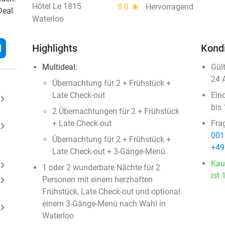
Hôtel Le 1815
8.0
star
Hervorragend
Deal
Waterloo
l
Highlights
Kond
Multideal:
Gül
24 
Übernachtung für 2 + Frühstück +
Late Check-out
Ein
ard_arrow_right
bis
2 Übernachtungen für 2 + Frühstück
+ Late Check-out
Fra
ard_arrow_right
001
Übernachtung für 2 + Frühstück +
+49
Late Check-out + 3-Gänge-Menü
Kau
ard_arrow_right
1 oder 2 wunderbare Nächte für 2
ist 
ard_arrow_right
Personen mit einem herzhaften
Frühstück, Late Check-out und optional
einem 3-Gänge-Menü nach Wahl in
ard_arrow_right
Waterloo