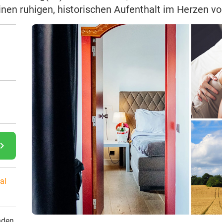
inen ruhigen, historischen Aufenthalt im Herzen v
gate_next
al
nden.