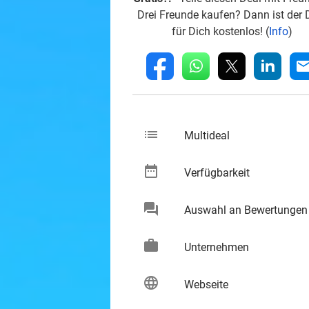
Drei Freunde kaufen? Dann ist der 
für Dich kostenlos! (
Info
)
whatsapp
linkedin
fb
mai
list
keybo
Multideal
date_range
keybo
Verfügbarkeit
chat
Auswahl an Bewertungen
keybo
work
keybo
Unternehmen
language
keybo
Webseite