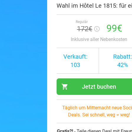
Wahl im Hôtel Le 1815: für e
Regulär
99€
172€
Inklusive aller Nebenkosten
Verkauft:
Rabatt:
103
42%
shopping_cart
Jetzt buchen
navi
Täglich um Mitternacht neue Soci
Deals. Sei schnell, weg = weg!
Gratis?!
- Teile diesen Deal mit Freu