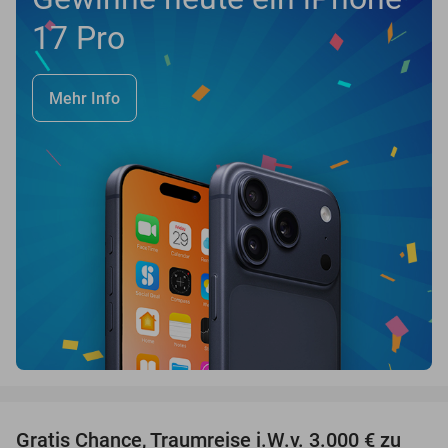
17 Pro
Mehr Info
favorite_border
Gratis Chance, Traumreise i.W.v. 3.000 € zu