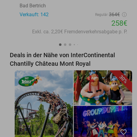
Bad Bertrich
Verkauft: 142
364€
Regulär
258€
Exkl. ca. 2,20€ Fremdenverkehrsabgabe p. P.
Deals in der Nähe von InterContinental
Chantilly Château Mont Royal
30%
favorite_border