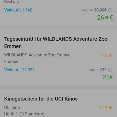
Bestwig
Verkauft: 1.660
39
,80
€
Regulär
26
€
,90
favorite_border
Tageseintritt für WILDLANDS Adventure Zoo
24%
Emmen
WILDLANDS Adventure Zoo Emmen
9.6
star
Emmen
Verkauft: 17.933
33€
Regulär
25€
favorite_border
Kinogutschein für die UCI Kinos
42%
UCI Kino
10.0
star
Hürth (+20 Standorte)