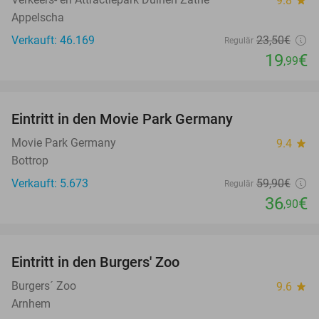
9.8
Appelscha
Verkauft: 46.169
23
,50
€
Regulär
19
€
,99
favorite_border
Eintritt in den Movie Park Germany
38%
Movie Park Germany
9.4
star
Bottrop
Verkauft: 5.673
59
,90
€
Regulär
36
€
,90
favorite_border
Eintritt in den Burgers' Zoo
18%
Burgers´ Zoo
9.6
star
Arnhem