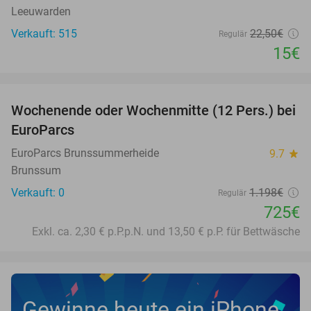
Leeuwarden
Verkauft: 515
22
,50
€
Regulär
15€
favorite_border
Wochenende oder Wochenmitte (12 Pers.) bei
39%
NEW
EuroParcs
TODAY
EuroParcs Brunssummerheide
9.7
star
Brunssum
Verkauft: 0
1.198€
Regulär
725€
Exkl. ca. 2,30 € p.P.p.N. und 13,50 € p.P. für Bettwäsche
Gewinne heute ein iPhone