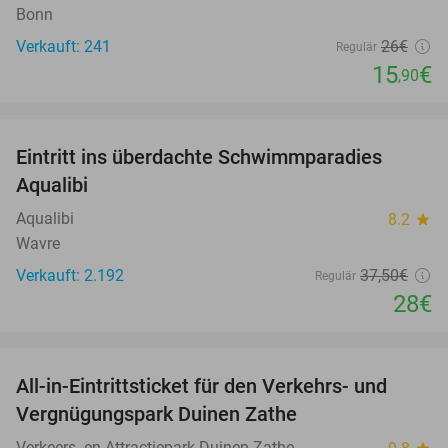
Bonn
Verkauft: 241
26€
Regulär
15
€
,90
favorite_border
Eintritt ins überdachte Schwimmparadies
25%
Aqualibi
Aqualibi
8.2
star
Wavre
Verkauft: 2.192
37
,50
€
Regulär
28€
favorite_border
All-in-Eintrittsticket für den Verkehrs- und
15%
Vergnügungspark Duinen Zathe
Verkeers- en Attractiepark Duinen Zathe
star