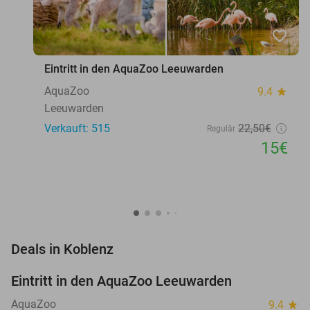
favorite_border
Eintritt in den AquaZoo Leeuwarden
AquaZoo
9.4
star
Leeuwarden
Verkauft: 515
22
,50
€
Regulär
15€
favorite_border
Deals in Koblenz
Eintritt in den AquaZoo Leeuwarden
33%
NEW
TODAY
AquaZoo
9.4
star