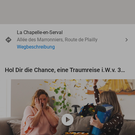
La Chapelle-en-Serval
Allée des Marronniers, Route de Plailly
Wegbeschreibung
Hol Dir die Chance, eine Traumreise i.W.v. 3.000 € zu gewinnen!
play_circle