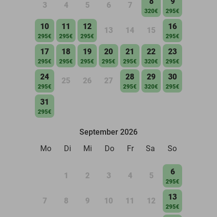
8
9
3
4
5
6
7
320€
295€
10
11
12
16
13
14
15
295€
295€
295€
295€
17
18
19
20
21
22
23
295€
295€
295€
295€
295€
320€
295€
24
28
29
30
25
26
27
295€
295€
320€
295€
31
295€
September 2026
Mo
Di
Mi
Do
Fr
Sa
So
6
1
2
3
4
5
295€
13
7
8
9
10
11
12
295€