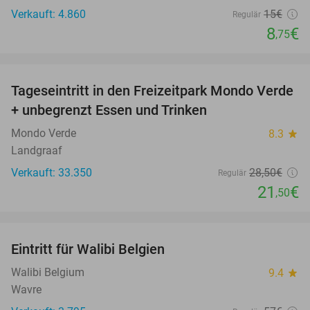
Verkauft: 4.860
15€
Regulär
8
€
,75
favorite_border
Tageseintritt in den Freizeitpark Mondo Verde
25%
+ unbegrenzt Essen und Trinken
Mondo Verde
8.3
star
Landgraaf
Verkauft: 33.350
28
,50
€
Regulär
21
€
,50
favorite_border
Eintritt für Walibi Belgien
35%
Walibi Belgium
9.4
star
Wavre