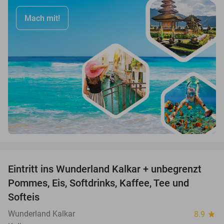
Mach mit!
favorite_border
Eintritt ins Wunderland Kalkar + unbegrenzt
32%
Pommes, Eis, Softdrinks, Kaffee, Tee und
Softeis
Wunderland Kalkar
8.9
star