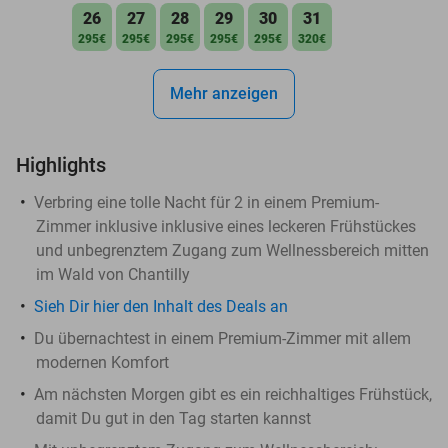
26
27
28
29
30
31
295€
295€
295€
295€
295€
320€
Mehr anzeigen
Highlights
Verbring eine tolle Nacht für 2 in einem Premium-
Zimmer inklusive inklusive eines leckeren Frühstückes
und unbegrenztem Zugang zum Wellnessbereich mitten
im Wald von Chantilly
Sieh Dir hier den Inhalt des Deals an
Du übernachtest in einem Premium-Zimmer mit allem
modernen Komfort
Am nächsten Morgen gibt es ein reichhaltiges Frühstück,
damit Du gut in den Tag starten kannst