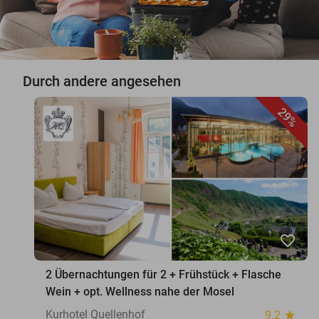
Durch andere angesehen
29%
favorite_border
2 Übernachtungen für 2 + Frühstück + Flasche
Wein + opt. Wellness nahe der Mosel
Kurhotel Quellenhof
9.2
star