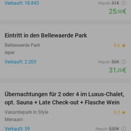
Verkauft: 18.843
31€
Regulär
25
€
,50
favorite_border
Eintritt in den Bellewaerde Park
38%
Bellewaerde Park
9.6
star
Ieper
Verkauft: 2.203
50€
Regulär
31
€
,20
favorite_border
Übernachtungen für 2 oder 4 im Luxus-Chalet,
72%
opt. Sauna + Late Check-out + Flasche Wein
Vakantiepark In Style
9.2
star
Menaam
Verkauft: 59
530€
Regulär