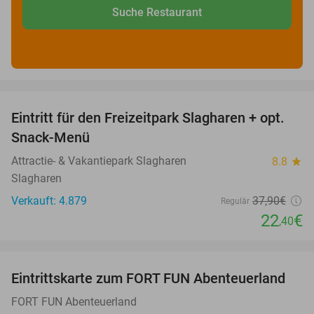
Suche Restaurant
favorite_border
Eintritt für den Freizeitpark Slagharen + opt.
41%
Snack-Menü
Attractie- & Vakantiepark Slagharen
8.8
star
Slagharen
Verkauft: 4.879
37
,90
€
Regulär
22
€
,40
favorite_border
Eintrittskarte zum FORT FUN Abenteuerland
32%
FORT FUN Abenteuerland