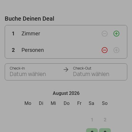
Buche Deinen Deal
remove_circle_outline
add_circle_outline
1
Zimmer
remove_circle_outline
add_circle_outline
2
Personen
Check-In
Check-Out
Datum wählen
Datum wählen
August 2026
Mo
Di
Mi
Do
Fr
Sa
So
1
2