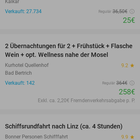
Kalkar
Verkauft: 27.734
36
,50
€
Regulär
25€
favorite_border
2 Übernachtungen für 2 + Frühstück + Flasche
29%
Wein + opt. Wellness nahe der Mosel
Kurhotel Quellenhof
9.2
star
Bad Bertrich
Verkauft: 142
364€
Regulär
258€
Exkl. ca. 2,20€ Fremdenverkehrsabgabe p. P.
favorite_border
Schiffsrundfahrt nach Linz (ca. 4 Stunden)
39%
Bonner Personen Schifffahrt
9.9
star