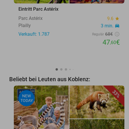
Eintritt Parc Astérix
Parc Astérix
9.6
star
Plailly
3 min.
directions_car
Verkauft: 1.787
68€
Regulär
47
€
,60
Beliebt bei Leuten aus Koblenz:
33%
NEW
TODAY