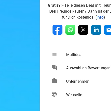
Gratis?!
- Teile diesen Deal mit Freu
Drei Freunde kaufen? Dann ist der 
für Dich kostenlos! (
Info
)
whatsapp
linkedin
fb
mai
list
keybo
Multideal
chat
Auswahl an Bewertungen
keybo
work
keybo
Unternehmen
language
keybo
Webseite