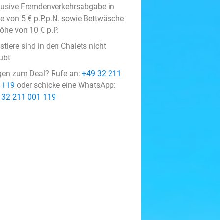
lusive Fremdenverkehrsabgabe in
e von 5 € p.P.p.N. sowie Bettwäsche
öhe von 10 € p.P.
tiere sind in den Chalets nicht
ubt
gen zum Deal? Rufe an:
+49 32 211
 119
oder schicke eine WhatsApp:
 32 211 001 119