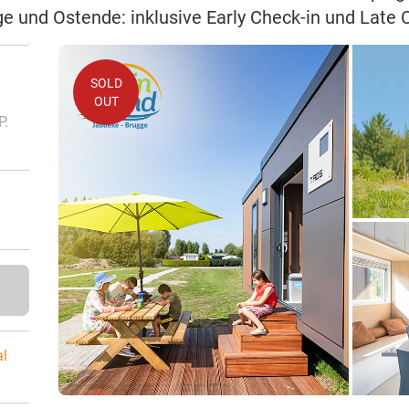
e und Ostende: inklusive Early Check-in und Late 
SOLD
OUT
P.
al