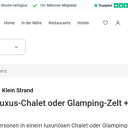
e Woche verfügbar
10+ Millionen Mitglieder
Home
In der Nähe
Restaurants
Hotels
keyboard_arrow_down
>
Klein Strand
uxus-Chalet oder Glamping-Zelt +
rsonen in einem luxuriösen Chalet oder Glamping-Z