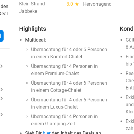
Klein Strand
8.0
star
Hervorragend
nden.
Jabbeke
Deal
Highlights
Kond
l
Multideal:
Gül
6 A
Übernachtung für 4 oder 6 Personen
in einem Komfort-Chalet
Ein
bis
ard_arrow_right
Übernachtung für 4 Personen in
einem Premium-Chalet
Res
Che
Übernachtung für 4 oder 6 Personen
Ent
ard_arrow_right
in einem Cottage-Chalet
Exk
ard_arrow_right
Übernachtung für 4 oder 6 Personen
und
in einem Luxus-Chalet
Kle
ard_arrow_right
Übernachtung für 4 Personen in
Exk
einem Glamping-Zelt
zah
Sieh Dir
hier
den Inhalt des Deals an