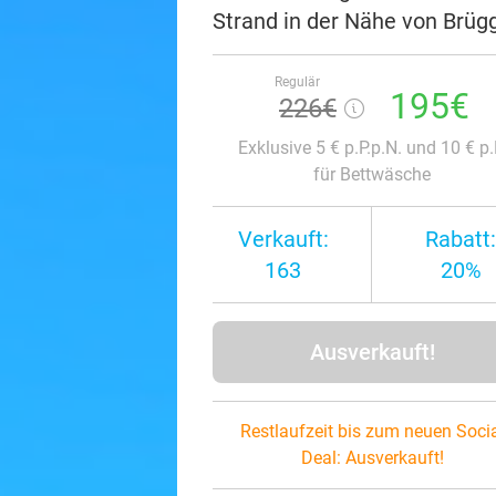
Strand in der Nähe von Brügg
Regulär
195€
226€
Exklusive 5 € p.P.p.N. und 10 € p.
für Bettwäsche
Verkauft:
Rabatt:
163
20%
Ausverkauft!
Restlaufzeit bis zum neuen Soci
Deal:
Ausverkauft!