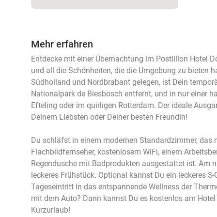
Mehr erfahren
Entdecke mit einer Übernachtung im Postillion Hotel D
und all die Schönheiten, die die Umgebung zu bieten h
Südholland und Nordbrabant gelegen, ist Dein temporä
Nationalpark de Biesbosch entfernt, und in nur einer h
Efteling oder im quirligen Rotterdam. Der ideale Ausg
Deinem Liebsten oder Deiner besten Freundin!
Du schläfst in einem modernen Standardzimmer, das m
Flachbildfernseher, kostenlosem WiFi, einem Arbeitsbe
Regendusche mit Badprodukten ausgestattet ist. Am 
leckeres Frühstück. Optional kannst Du ein leckeres 
Tageseintritt in das entspannende Wellness der The
mit dem Auto? Dann kannst Du es kostenlos am Hotel p
Kurzurlaub!