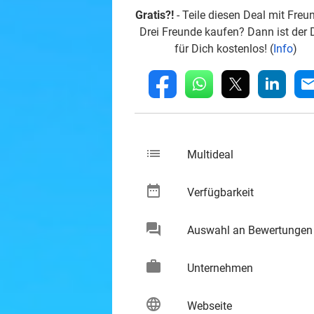
Gratis?!
- Teile diesen Deal mit Freu
Drei Freunde kaufen? Dann ist der 
für Dich kostenlos! (
Info
)
whatsapp
linkedin
fb
mai
list
keybo
Multideal
date_range
keybo
Verfügbarkeit
chat
Auswahl an Bewertungen
keybo
work
keybo
Unternehmen
language
keybo
Webseite