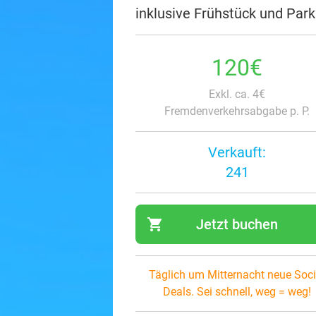
inklusive Frühstück und Par
120€
Exkl. ca. 4€
Fremdenverkehrsabgabe p. P.
Verkauft:
241
shopping_cart
Jetzt buchen
navi
Täglich um Mitternacht neue Soci
Deals. Sei schnell, weg = weg!