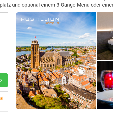
kplatz und optional einem 3-Gänge-Menü oder einem
gate_next
al