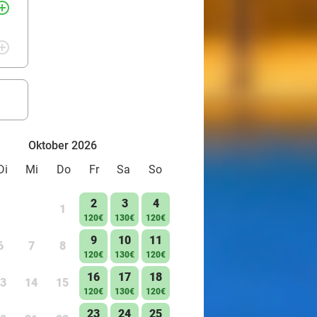
rcle_outline
rcle_outline
Oktober 2026
Di
Mi
Do
Fr
Sa
So
2
3
4
1
120€
130€
120€
9
10
11
6
7
8
120€
130€
120€
16
17
18
3
14
15
120€
130€
120€
23
24
25