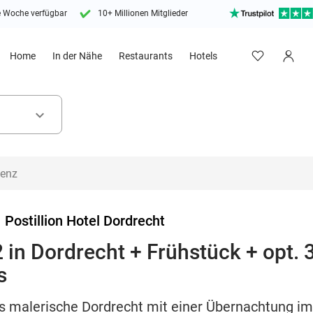
e Woche verfügbar
10+ Millionen Mitglieder
Home
In der Nähe
Restaurants
Hotels
keyboard_arrow_down
>
Postillion Hotel Dordrecht
 in Dordrecht + Frühstück + opt
s
s malerische Dordrecht mit einer Übernachtung im 