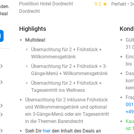
Postillion Hotel Dordrecht
9.2
star
Perfekt • 
nden.
Dordrecht
Deal
Highlights
Kond
l
Multideal:
Gül
31 
Übernachtung für 2 + Frühstück +
Willkommensgetränk
Ein
bis
ard_arrow_right
Übernachtung für 2 + Frühstück + 3-
Gänge-Menü + Willkommensgetränk
Das 
komp
ard_arrow_right
Übernachtung für 2 + Frühstück +
kein
Tageseintritt ins Wellness
Fra
Übernachtung für 2 inklusive Frühstück
001
ard_arrow_right
und Willkommensgetränk und optional
+49
ard_arrow_right
ein 3-Gänge-Menü oder ein Tageseintritt
in die Thermen Barendrecht
Kau
ist 
ard_arrow_right
Sieh Dir
hier
den Inhalt des Deals an