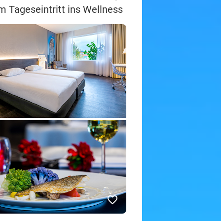
 Tageseintritt ins Wellness
favorite_border