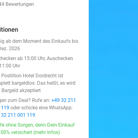
344 Bewertungen
itionen
tig ab dem Moment des Einkaufs bis
Dez. 2026
checken ab 15:00 Uhr, Auschecken
 11:00 Uhr
Postillion Hotel Dordrecht ist
lett bargeldlos: Das heißt, es wird
 Bargeld akzeptiert
gen zum Deal? Rufe an:
+49 32 211
 119
oder schicke eine WhatsApp:
 32 211 001 119
fe ohne Sorgen, denn Dein Einkauf
100% versichert (mehr Infos)