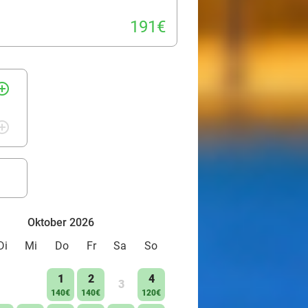
191€
rcle_outline
rcle_outline
Oktober 2026
Di
Mi
Do
Fr
Sa
So
1
2
4
3
140€
140€
120€