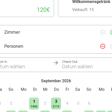
Willkommensgetränk
120€
Verkauft: 15
remove_circle_outline
add_ci
Zimmer
remove_circle_outline
add_ci
Personen
ck-In
Check-Out
tum wählen
Datum wählen
September 2026
a
So
Mo
Di
Mi
Do
Fr
Sa
So
Mo
1
3
1
2
2
4
5
6
140€
211€