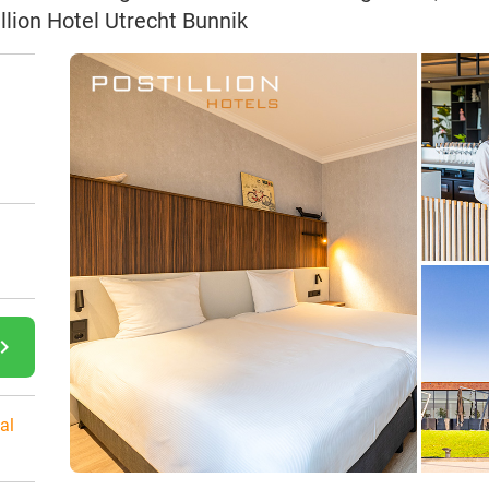
lion Hotel Utrecht Bunnik
gate_next
al