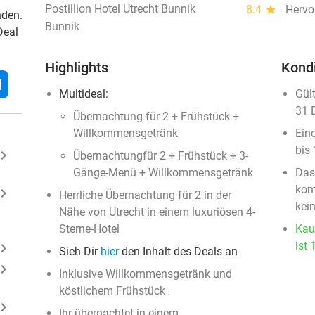
Postillion Hotel Utrecht Bunnik
8.4
star
Hervo
nden.
Bunnik
Deal
Highlights
Kond
l
Multideal:
Gül
31 
Übernachtung für 2 + Frühstück +
Willkommensgetränk
Ein
bis
ard_arrow_right
Übernachtungfür 2 + Frühstück + 3-
Gänge-Menü + Willkommensgetränk
Das 
komp
ard_arrow_right
Herrliche Übernachtung für 2 in der
kein
Nähe von Utrecht in einem luxuriösen 4-
Sterne-Hotel
Kau
ist 
ard_arrow_right
Sieh Dir
hier
den Inhalt des Deals an
ard_arrow_right
Inklusive Willkommensgetränk und
köstlichem Frühstück
ard_arrow_right
Ihr übernachtet in einem