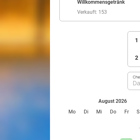
Willkommensgetränk
Verkauft: 153
1
2
Che
Da
August 2026
Mo
Di
Mi
Do
Fr
S