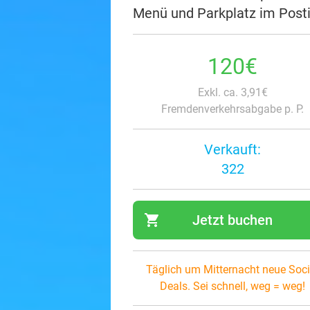
Menü und Parkplatz im Postil
120€
Exkl. ca. 3,91€
Fremdenverkehrsabgabe p. P.
Verkauft:
322
shopping_cart
Jetzt buchen
navi
Täglich um Mitternacht neue Soci
Deals. Sei schnell, weg = weg!