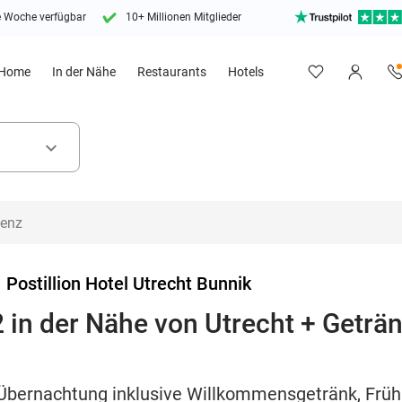
e Woche verfügbar
10+ Millionen Mitglieder
Home
In der Nähe
Restaurants
Hotels
keyboard_arrow_down
>
Postillion Hotel Utrecht Bunnik
 in der Nähe von Utrecht + Geträn
ü
Übernachtung inklusive Willkommensgetränk, Früh