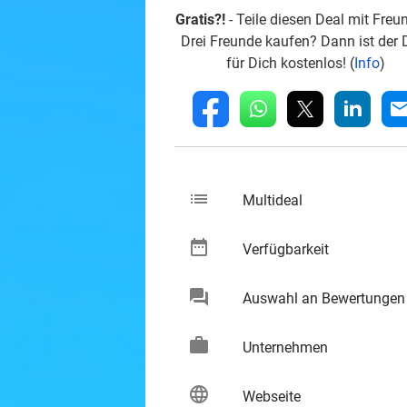
Gratis?!
- Teile diesen Deal mit Freu
Drei Freunde kaufen? Dann ist der 
für Dich kostenlos! (
Info
)
whatsapp
linkedin
fb
mai
list
keybo
Multideal
date_range
keybo
Verfügbarkeit
chat
Auswahl an Bewertungen
keybo
work
keybo
Unternehmen
language
keybo
Webseite