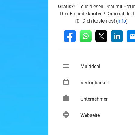
Gratis?!
- Teile diesen Deal mit Freu
Drei Freunde kaufen? Dann ist der 
für Dich kostenlos! (
Info
)
whatsapp
linkedin
fb
mai
list
keybo
Multideal
date_range
keybo
Verfügbarkeit
work
keybo
Unternehmen
language
keybo
Webseite