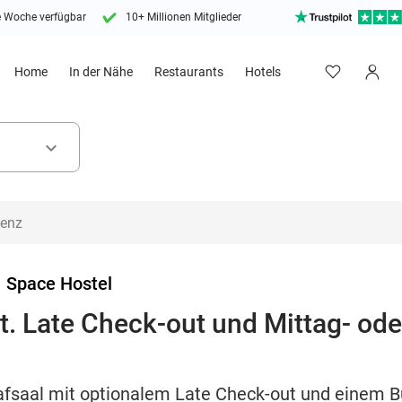
e Woche verfügbar
10+ Millionen Mitglieder
Home
In der Nähe
Restaurants
Hotels
keyboard_arrow_down
>
Space Hostel
. Late Check-out und Mittag- od
afsaal mit optionalem Late Check-out und einem B