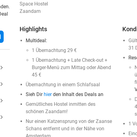
Space Hostel
nden.
Zaandam
Deal
Highlights
Kond
l
Multideal:
Gül
31 
1 Übernachtung 29 €
Res
1 Übernachtung + Late Check-out +
ard_arrow_right
Burger-Menü zum Mittag oder Abend
N
45 €
ü
f
ard_arrow_right
Übernachtung in einem Schlafsaal
Sieh Dir
hier
den Inhalt des Deals an
D
ard_arrow_right
Gemütliches Hostel inmitten des
4
schönen Zaandam!
s
ard_arrow_right
Nur einen Katzensprung von der Zaanse
1 Vo
Schans entfernt und in der Nähe von
Ein
Amsterdam