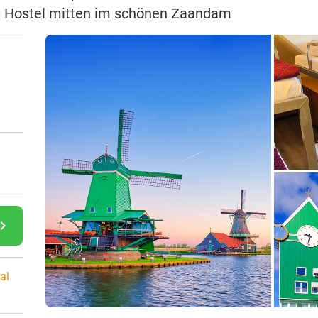
e Hostel mitten im schönen Zaandam
gate_next
al