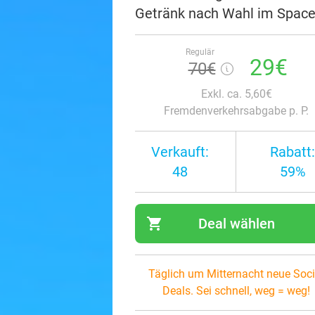
Getränk nach Wahl im Spac
Regulär
29€
70€
Exkl. ca. 5,60€
Fremdenverkehrsabgabe p. P.
Verkauft:
Rabatt:
48
59%
shopping_cart
Deal wählen
navi
Täglich um Mitternacht neue Soci
Deals. Sei schnell, weg = weg!