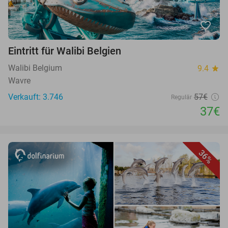
favorite_border
Eintritt für Walibi Belgien
Walibi Belgium
9.4
star
Wavre
Verkauft: 3.746
57€
Regulär
37€
36%