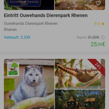
favorite_border
Eintritt Ouwehands Dierenpark Rhenen
Ouwehands Dierenpark Rhenen
9.5
star
Rhenen
Verkauft: 3.339
31,50€
Regulär
25
€
,50
24%