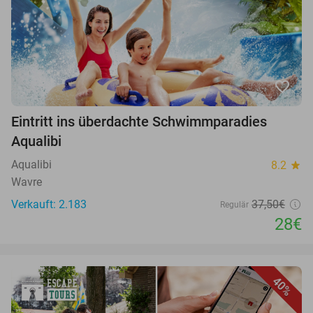
favorite_border
Eintritt ins überdachte Schwimmparadies
Aqualibi
Aqualibi
8.2
star
Wavre
Verkauft: 2.183
37,50€
Regulär
28€
40%