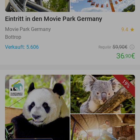
favorite_border
Eintritt in den Movie Park Germany
Movie Park Germany
9.4
star
Bottrop
Verkauft: 5.606
59,90€
Regulär
36
€
,90
19%