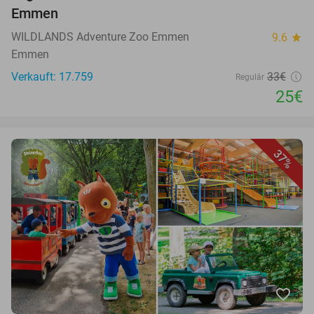
Emmen
WILDLANDS Adventure Zoo Emmen
9.6
star
Emmen
Verkauft: 17.759
33€
Regulär
25€
37%
favorite_border