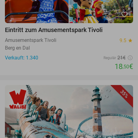
favorite_border
Eintritt zum Amusementspark Tivoli
Amusementspark Tivoli
9.5
star
Berg en Dal
Verkauft: 1.340
21€
Regulär
18
€
,50
35%