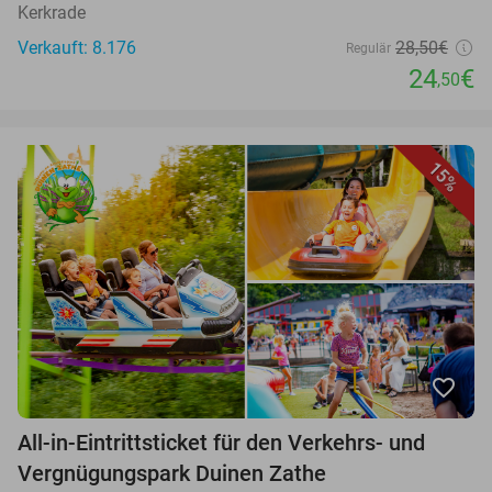
Kerkrade
Verkauft: 8.176
28,50€
Regulär
24
€
,50
15%
favorite_border
All-in-Eintrittsticket für den Verkehrs- und
Vergnügungspark Duinen Zathe