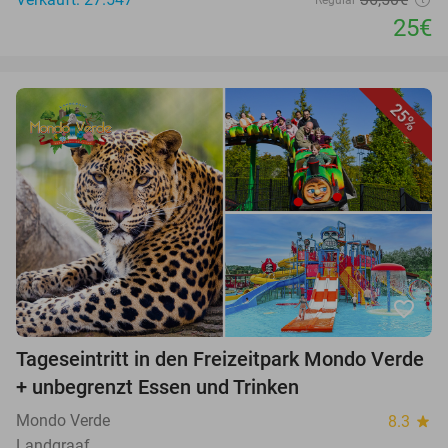
25€
25%
favorite_border
Tageseintritt in den Freizeitpark Mondo Verde
+ unbegrenzt Essen und Trinken
Mondo Verde
8.3
star
Landgraaf