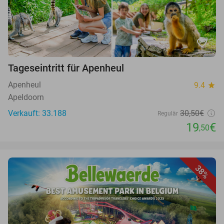
favorite_border
Tageseintritt für Apenheul
Apenheul
9.4
star
Apeldoorn
Verkauft: 33.188
30,50€
Regulär
19
€
,50
38%