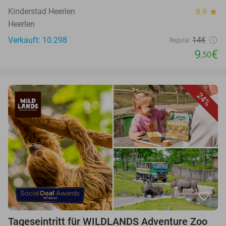
Kinderstad Heerlen
8.9
star
Heerlen
Verkauft: 10.298
14€
Regulär
9
€
,50
24%
favorite_border
Tageseintritt für WILDLANDS Adventure Zoo