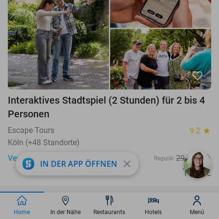
favorite_border
Interaktives Stadtspiel (2 Stunden) für 2 bis 4
Personen
Escape Tours
9.2
star
Köln (+48 Standorte)
Verkauft: 379
29,95€
Regulär
close
IN DER APP ÖFFNEN
17
€
,95
30%
Home
In der Nähe
Restaurants
Hotels
Menü
SOLD