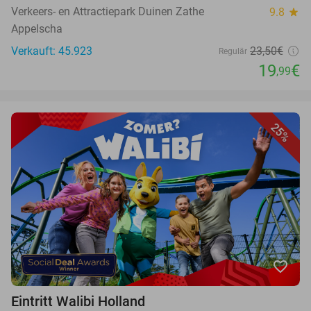
Verkeers- en Attractiepark Duinen Zathe
9.8
star
Appelscha
Verkauft: 45.923
23,50€
Regulär
19
€
,99
25%
favorite_border
Eintritt Walibi Holland