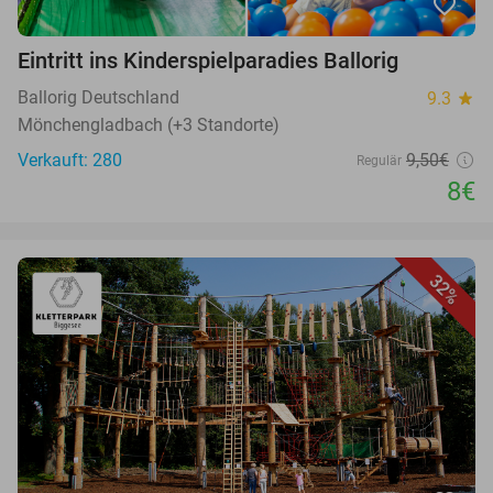
favorite_border
Eintritt ins Kinderspielparadies Ballorig
Ballorig Deutschland
9.3
star
Mönchengladbach (+3 Standorte)
Verkauft: 280
9,50€
Regulär
8€
32%