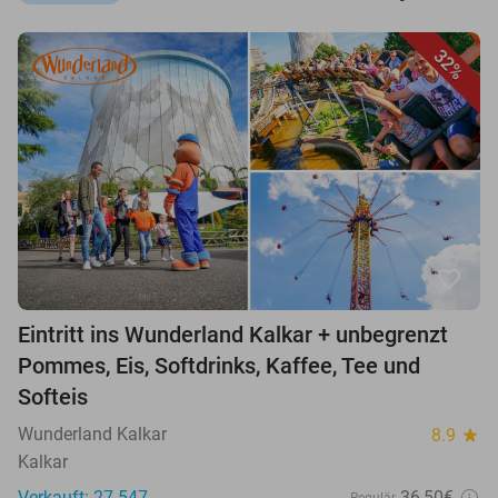
32%
favorite_border
Eintritt ins Wunderland Kalkar + unbegrenzt
Pommes, Eis, Softdrinks, Kaffee, Tee und
Softeis
Wunderland Kalkar
8.9
star
Kalkar
Verkauft: 27.547
36,50€
Regulär