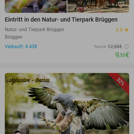
favorite_border
Eintritt in den Natur- und Tierpark Brüggen
Natur- und Tierpark Brüggen
8.8
star
Brüggen
Verkauft: 4.438
12,50€
Regulär
9
€
,50
32%