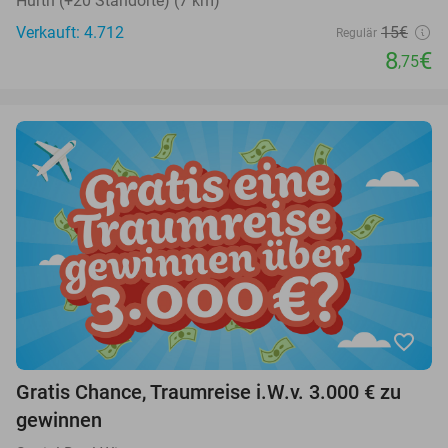
Hürth (+20 Standorte) (7 km)
Verkauft: 4.712
15€
Regulär
8
€
,75
favorite_border
Gratis Chance, Traumreise i.W.v. 3.000 € zu
gewinnen