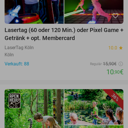
favorite_border
Lasertag (60 oder 120 Min.) oder Pixel Game +
Getränk + opt. Membercard
LaserTag Köln
10.0
star
Köln
Verkauft: 88
15,90€
Regulär
10
€
,90
36%