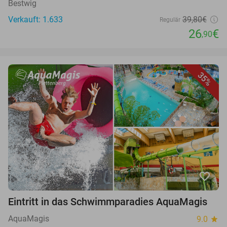
Bestwig
Verkauft: 1.633
39,80€
Regulär
26
€
,90
35%
favorite_border
Eintritt in das Schwimmparadies AquaMagis
AquaMagis
9.0
star