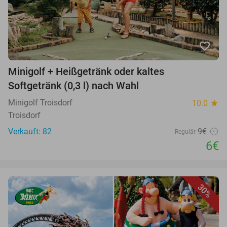
favorite_border
Minigolf + Heißgetränk oder kaltes
Softgetränk (0,3 l) nach Wahl
Minigolf Troisdorf
10.0
star
Troisdorf
Verkauft: 82
9€
Regulär
6€
30%