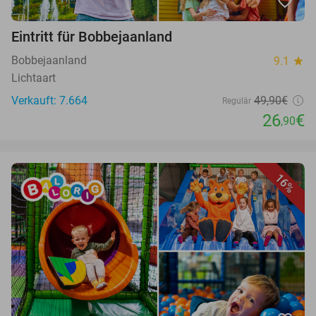
favorite_border
Eintritt für Bobbejaanland
Bobbejaanland
9.1
star
Lichtaart
Verkauft: 7.664
49,90€
Regulär
26
€
,90
16%