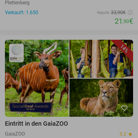
Plettenberg
Verkauft: 1.650
33,90€
Regulär
21
€
,90
14%
favorite_border
Eintritt in den GaiaZOO
GaiaZOO
9.2
star