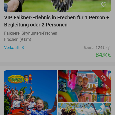
favorite_border
VIP Falkner-Erlebnis in Frechen für 1 Person +
Begleitung oder 2 Personen
Falknerei Skyhunters-Frechen
Frechen (9 km)
Verkauft: 8
124€
Regulär
84
€
,90
12%