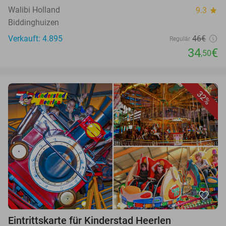
Walibi Holland
9.3
star
Biddinghuizen
Verkauft: 4.895
46€
Regulär
34
€
,50
32%
favorite_border
Eintrittskarte für Kinderstad Heerlen