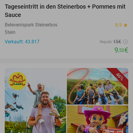
Tageseintritt in den Steinerbos + Pommes mit
Sauce
Belevenispark Steinerbos
8.9
star
Stein
Verkauft: 43.817
15€
Regulär
9
€
,50
46%