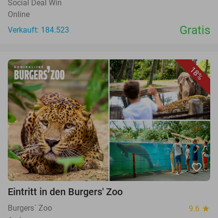
Social Deal Win
Online
Gratis
Verkauft: 184.523
18%
favorite_border
Eintritt in den Burgers' Zoo
Burgers´ Zoo
9.6
star