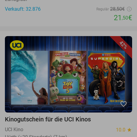
Verkauft: 32.876
28,50€
Regulär
21
€
,50
42%
favorite_border
Kinogutschein für die UCI Kinos
UCI Kino
10.0
star