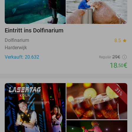
favorite_border
Eintritt ins Dolfinarium
Dolfinarium
8.5
star
Harderwijk
Verkauft: 20.632
29€
Regulär
18
€
,50
31%