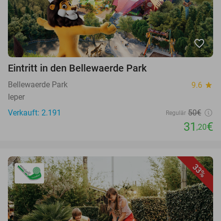
favorite_border
Eintritt in den Bellewaerde Park
Bellewaerde Park
9.6
star
Ieper
Verkauft: 2.191
50€
Regulär
31
€
,20
33%