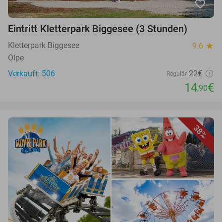
favorite_border
Eintritt Kletterpark Biggesee (3 Stunden)
Kletterpark Biggesee
9.6
star
Olpe
Verkauft: 506
22€
Regulär
14
€
,90
38%