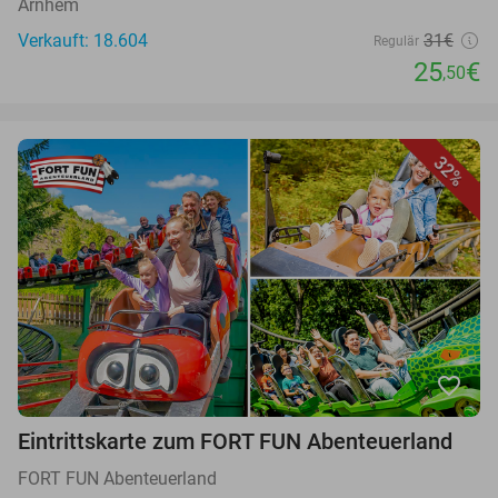
Arnhem
Verkauft: 18.604
31€
Regulär
25
€
,50
32%
favorite_border
Eintrittskarte zum FORT FUN Abenteuerland
FORT FUN Abenteuerland