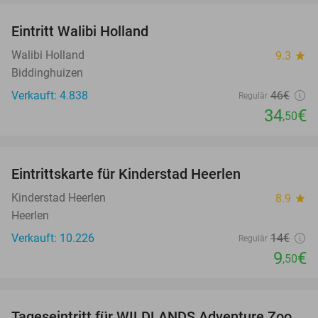
Eintritt Walibi Holland
25%
Walibi Holland
9.3
star
Biddinghuizen
Verkauft: 4.838
46€
Regulär
34
€
,50
favorite_border
Eintrittskarte für Kinderstad Heerlen
32%
Kinderstad Heerlen
8.9
star
Heerlen
Verkauft: 10.226
14€
Regulär
9
€
,50
favorite_border
Tageseintritt für WILDLANDS Adventure Zoo