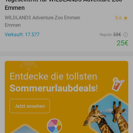
24%
Emmen
WILDLANDS Adventure Zoo Emmen
9.6
star
Emmen
Verkauft: 17.577
33€
Regulär
25€
Entdecke die tollsten
Sommerurlaubdeals
!
Jetzt ansehen