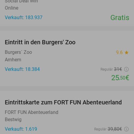
Social Deal Win
Online
Gratis
Verkauft: 183.937
favorite_border
Eintritt in den Burgers' Zoo
18%
Burgers´ Zoo
9.6
star
Arnhem
Verkauft: 18.384
31€
Regulär
25
€
,50
favorite_border
Eintrittskarte zum FORT FUN Abenteuerland
32%
FORT FUN Abenteuerland
Bestwig
Verkauft: 1.619
39
,80
€
Regulär