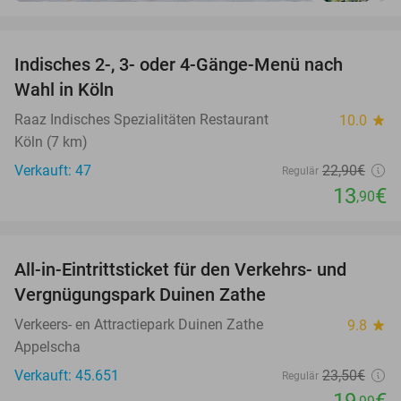
favorite_border
Indisches 2-, 3- oder 4-Gänge-Menü nach
39%
Wahl in Köln
Raaz Indisches Spezialitäten Restaurant
10.0
star
Köln (7 km)
Verkauft: 47
22
,90
€
Regulär
13
€
,90
favorite_border
All-in-Eintrittsticket für den Verkehrs- und
15%
Vergnügungspark Duinen Zathe
Verkeers- en Attractiepark Duinen Zathe
9.8
star
Appelscha
Verkauft: 45.651
23
,50
€
Regulär
19
€