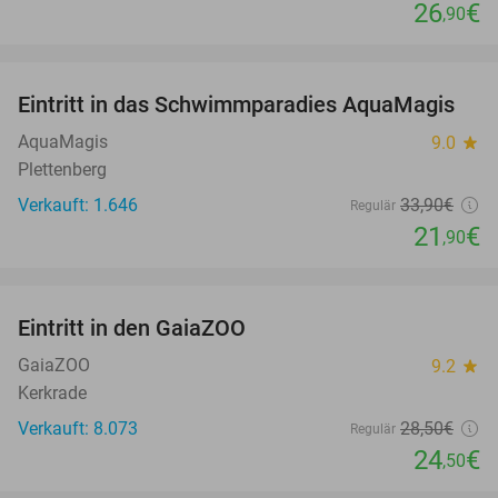
26
€
,90
favorite_border
Eintritt in das Schwimmparadies AquaMagis
35%
AquaMagis
9.0
star
Plettenberg
Verkauft: 1.646
33
,90
€
Regulär
21
€
,90
favorite_border
Eintritt in den GaiaZOO
14%
GaiaZOO
9.2
star
Kerkrade
Verkauft: 8.073
28
,50
€
Regulär
24
€
,50