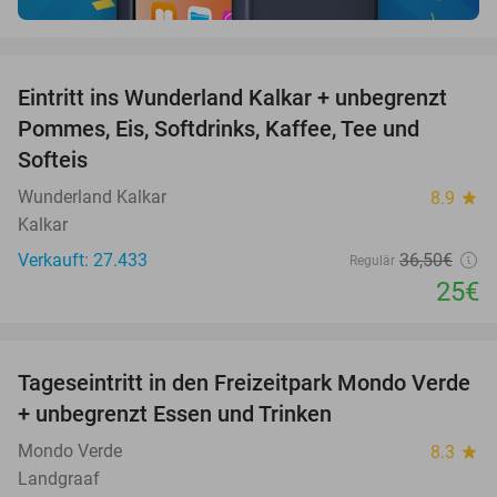
favorite_border
Eintritt ins Wunderland Kalkar + unbegrenzt
32%
Pommes, Eis, Softdrinks, Kaffee, Tee und
Softeis
Wunderland Kalkar
8.9
star
Kalkar
Verkauft: 27.433
36
,50
€
Regulär
25€
favorite_border
Tageseintritt in den Freizeitpark Mondo Verde
25%
+ unbegrenzt Essen und Trinken
Mondo Verde
8.3
star
Landgraaf