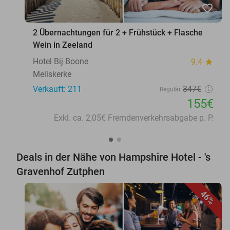
favorite_border
2 Übernachtungen für 2 + Frühstück + Flasche
Wein in Zeeland
Hotel Bij Boone
9.4
star
Meliskerke
Verkauft: 211
347€
Regulär
155€
Exkl. ca. 2,05€ Fremdenverkehrsabgabe p. P.
Deals in der Nähe von Hampshire Hotel - 's
Gravenhof Zutphen
46%