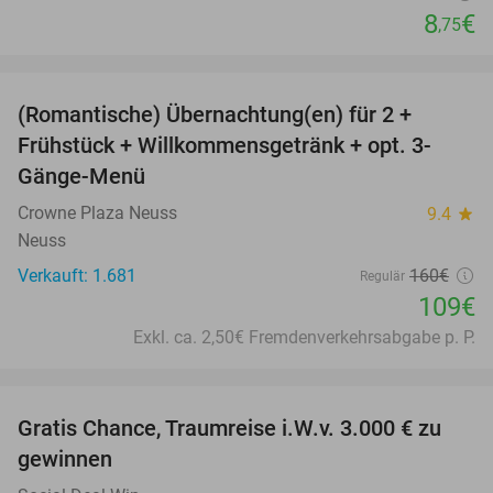
8
€
,75
favorite_border
(Romantische) Übernachtung(en) für 2 +
32%
Frühstück + Willkommensgetränk + opt. 3-
Gänge-Menü
Crowne Plaza Neuss
9.4
star
Neuss
Verkauft: 1.681
160€
Regulär
109€
Exkl. ca. 2,50€ Fremdenverkehrsabgabe p. P.
favorite_border
Gratis Chance, Traumreise i.W.v. 3.000 € zu
gewinnen