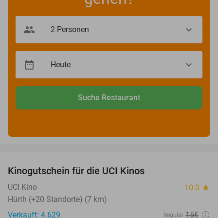
Suche Restaurant
favorite_border
Kinogutschein für die UCI Kinos
42%
UCI Kino
10.0
star
Hürth (+20 Standorte) (7 km)
Verkauft: 4.629
15€
Regulär