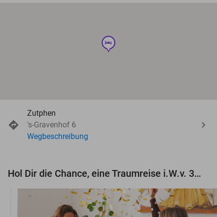
hotel
Zutphen
's-Gravenhof 6
Wegbeschreibung
Hol Dir die Chance, eine Traumreise i.W.v. 3.000 € zu gewinnen!