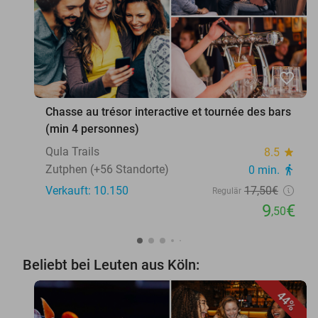
favorite_border
Chasse au trésor interactive et tournée des bars
(min 4 personnes)
Qula Trails
8.5
star
Zutphen (+56 Standorte)
0 min.
directions_walk
Verkauft: 10.150
17
,50
€
Regulär
9
€
,50
Beliebt bei Leuten aus Köln:
44%