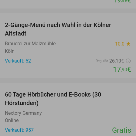
,99
favorite_border
2-Gänge-Menü nach Wahl in der Kölner
31%
Altstadt
Brauerei zur Malzmühle
10.0
star
Köln
Verkauft: 52
26
,10
€
Regulär
17
€
,90
favorite_border
60 Tage Hörbücher und E-Books (30
Hörstunden)
Nextory Germany
Online
Gratis
Verkauft: 957