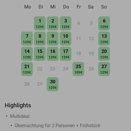
Mo
Di
Mi
Do
Fr
Sa
So
1
2
3
6
4
5
129€
129€
129€
129€
7
8
9
10
13
11
12
129€
129€
129€
129€
129€
14
15
16
17
20
18
19
129€
129€
129€
129€
129€
21
25
27
22
23
24
26
129€
109€
129€
30
28
29
129€
Highlights
Multideal:
Übernachtung für 2 Personen + Frühstück