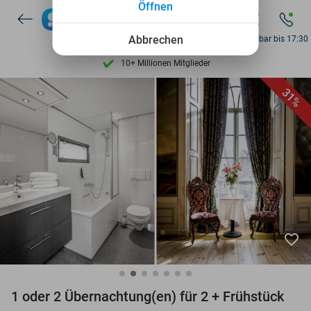
Öffnen
Entdecke 15.000+ Deals
7 Tage die Woche verfügbar
Abbrechen
Erreichbar bis 17:30
10+ Millionen Mitglieder
9,4
basierend auf
205.991 Bewertungen
31%
Entdecke 15.000+ Deals
7 Tage die Woche verfügbar
10+ Millionen Mitglieder
favorite_border
1 oder 2 Übernachtung(en) für 2 + Frühstück