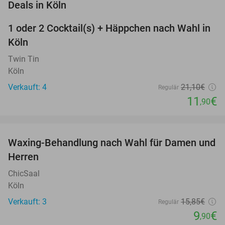
favorite_border
Deals in Köln
1 oder 2 Cocktail(s) + Häppchen nach Wahl in
44%
Köln
Twin Tin
Köln
Verkauft: 4
21
,10
€
Regulär
11
€
,90
favorite_border
Waxing-Behandlung nach Wahl für Damen und
38%
NEW
Herren
TODAY
ChicSaal
Köln
Verkauft: 3
15
,85
€
Regulär
9
€
,90