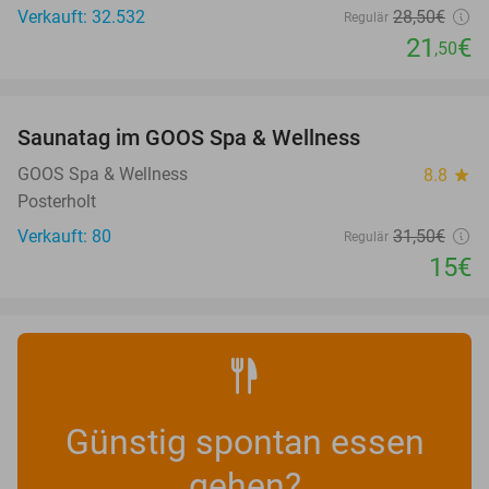
Verkauft: 32.532
28
,50
€
Regulär
21
€
,50
favorite_border
Saunatag im GOOS Spa & Wellness
52%
NEW
TODAY
GOOS Spa & Wellness
8.8
star
Posterholt
Verkauft: 80
31
,50
€
Regulär
15€
Günstig spontan essen
gehen?