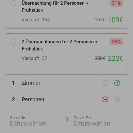
Übernachtung für 2 Personen +
31%
Frühstück
109€
Verkauft: 134
157€
2 Übernachtungen für 2 Personen +
36%
Frühstück
223€
Verkauft: 32
350€
remove_circle_outline
add_circle_outline
1
Zimmer
remove_circle_outline
add_circle_outline
2
Personen
Check-In
Check-Out
Datum wählen
Datum wählen