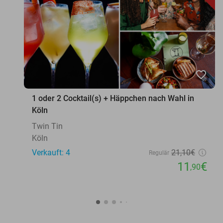
favorite_border
1 oder 2 Cocktail(s) + Häppchen nach Wahl in
Köln
Twin Tin
Köln
Verkauft: 4
21
,10
€
Regulär
11
€
,90