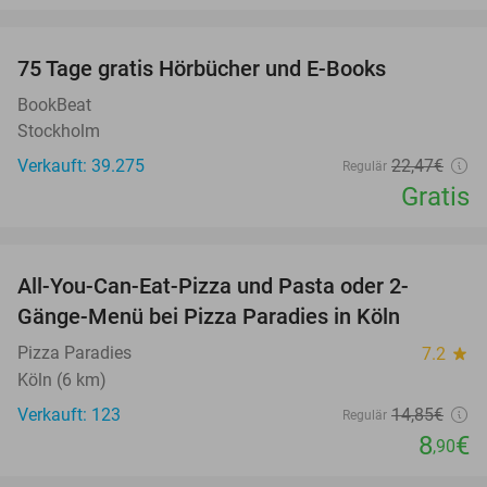
favorite_border
100%
75 Tage gratis Hörbücher und E-Books
BookBeat
Stockholm
Verkauft: 39.275
22
,47
€
Regulär
Gratis
favorite_border
All-You-Can-Eat-Pizza und Pasta oder 2-
40%
Gänge-Menü bei Pizza Paradies in Köln
Pizza Paradies
7.2
star
Köln (6 km)
Verkauft: 123
14
,85
€
Regulär
8
€
,90
favorite_border