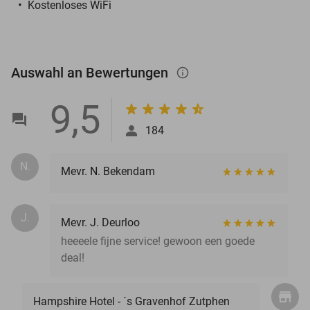
Kostenloses WiFi
Auswahl an Bewertungen
info_outlined
9,5
184
N.
Mevr. N. Bekendam
J.
Mevr. J. Deurloo
heeeele fijne service! gewoon een goede
deal!
Hampshire Hotel - ´s Gravenhof Zutphen