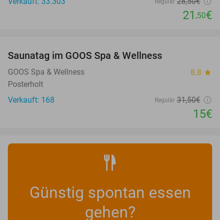
Verkauft: 33.303
28
,50
€
Regulär
21
€
,50
favorite_border
Saunatag im GOOS Spa & Wellness
52%
NEW
TODAY
GOOS Spa & Wellness
8.8
star
Posterholt
Verkauft: 168
31
,50
€
Regulär
15€
Günstig spontan essen
gehen?