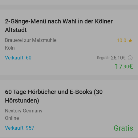
favorite_border
2-Gänge-Menü nach Wahl in der Kölner
31%
Altstadt
Brauerei zur Malzmühle
10.0
star
Köln
Verkauft: 60
26
,10
€
Regulär
17
€
,90
favorite_border
60 Tage Hörbücher und E-Books (30
Hörstunden)
Nextory Germany
Online
Gratis
Verkauft: 957
favorite_border