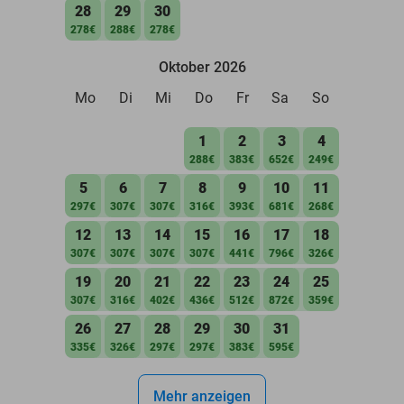
28
29
30
278€
288€
278€
Oktober 2026
Mo
Di
Mi
Do
Fr
Sa
So
1
2
3
4
288€
383€
652€
249€
5
6
7
8
9
10
11
297€
307€
307€
316€
393€
681€
268€
12
13
14
15
16
17
18
307€
307€
307€
307€
441€
796€
326€
19
20
21
22
23
24
25
307€
316€
402€
436€
512€
872€
359€
26
27
28
29
30
31
335€
326€
297€
297€
383€
595€
Mehr anzeigen