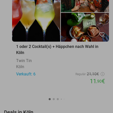
favorite_border
1 oder 2 Cocktail(s) + Häppchen nach Wahl in
Köln
Twin Tin
Köln
Verkauft: 6
21
,10
€
Regulär
11
€
,90
favorite_border
Deals in Köln