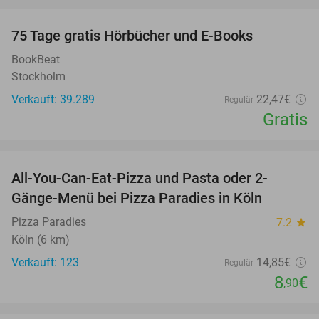
100%
75 Tage gratis Hörbücher und E-Books
BookBeat
Stockholm
Verkauft: 39.289
22
,47
€
Regulär
Gratis
favorite_border
All-You-Can-Eat-Pizza und Pasta oder 2-
40%
Gänge-Menü bei Pizza Paradies in Köln
Pizza Paradies
7.2
star
Köln (6 km)
Verkauft: 123
14
,85
€
Regulär
8
€
,90
favorite_border