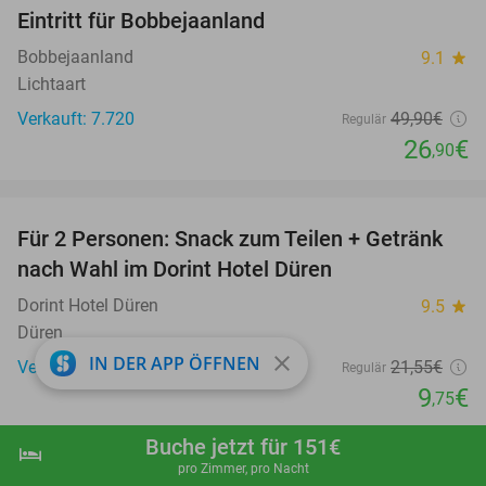
Eintritt für Bobbejaanland
46%
Bobbejaanland
9.1
star
Lichtaart
Verkauft: 7.720
49
,90
€
Regulär
26
€
,90
favorite_border
Für 2 Personen: Snack zum Teilen + Getränk
55%
nach Wahl im Dorint Hotel Düren
Dorint Hotel Düren
9.5
star
Düren
close
IN DER APP ÖFFNEN
Verkauft: 5
21
,55
€
Regulär
9
€
,75
favorite_border
Buche jetzt für 151€
hotel
shopping_cart
Jetzt buchen
navigate_next
pro Zimmer, pro Nacht