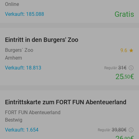
Online
Gratis
Verkauft: 185.088
favorite_border
Eintritt in den Burgers' Zoo
18%
Burgers´ Zoo
9.6
star
Arnhem
Verkauft: 18.813
31€
Regulär
25
€
,50
favorite_border
Eintrittskarte zum FORT FUN Abenteuerland
32%
FORT FUN Abenteuerland
Bestwig
Verkauft: 1.654
39
,80
€
Regulär
26
€
,90