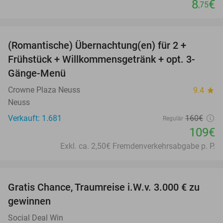
8
€
,75
favorite_border
(Romantische) Übernachtung(en) für 2 +
32%
Frühstück + Willkommensgetränk + opt. 3-
Gänge-Menü
Crowne Plaza Neuss
9.4
star
Neuss
Verkauft: 1.681
160€
Regulär
109€
Exkl. ca. 2,50€ Fremdenverkehrsabgabe p. P.
favorite_border
Gratis Chance, Traumreise i.W.v. 3.000 € zu
gewinnen
Social Deal Win