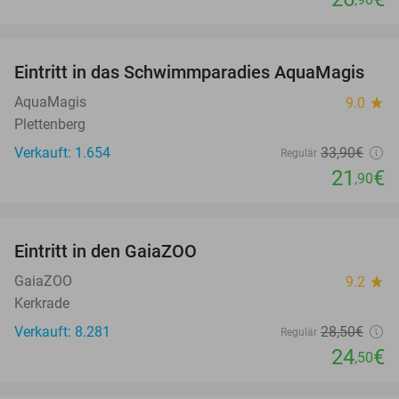
favorite_border
Eintritt in das Schwimmparadies AquaMagis
35%
AquaMagis
9.0
star
Plettenberg
Verkauft: 1.654
33
,90
€
Regulär
21
€
,90
favorite_border
Eintritt in den GaiaZOO
14%
GaiaZOO
9.2
star
Kerkrade
Verkauft: 8.281
28
,50
€
Regulär
24
€
,50