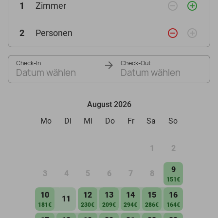
remove_circle_outline
add_circle_outline
1
Zimmer
remove_circle_outline
add_circle_outline
2
Personen
Check-In
Check-Out
Datum wählen
Datum wählen
August 2026
Mo
Di
Mi
Do
Fr
Sa
So
1
2
9
3
4
5
6
7
8
151€
10
12
13
14
15
16
11
181€
230€
209€
294€
286€
164€