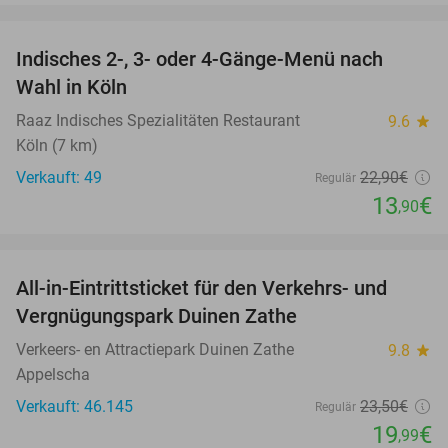
favorite_border
Indisches 2-, 3- oder 4-Gänge-Menü nach
39%
Wahl in Köln
Raaz Indisches Spezialitäten Restaurant
9.6
star
Köln (7 km)
Verkauft: 49
22
,90
€
Regulär
13
€
,90
favorite_border
All-in-Eintrittsticket für den Verkehrs- und
15%
Vergnügungspark Duinen Zathe
Verkeers- en Attractiepark Duinen Zathe
9.8
star
Appelscha
Verkauft: 46.145
23
,50
€
Regulär
19
€
,99