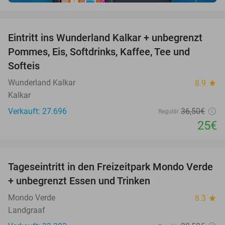
favorite_border
Eintritt ins Wunderland Kalkar + unbegrenzt
32%
Pommes, Eis, Softdrinks, Kaffee, Tee und
Softeis
Wunderland Kalkar
8.9
star
Kalkar
Verkauft: 27.696
36
,50
€
Regulär
25€
favorite_border
Tageseintritt in den Freizeitpark Mondo Verde
25%
+ unbegrenzt Essen und Trinken
Mondo Verde
8.3
star
Landgraaf