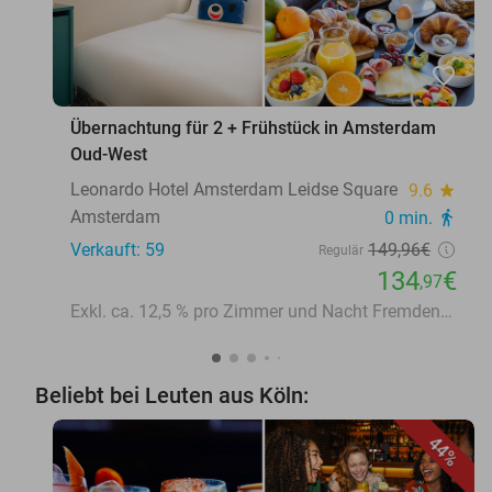
favorite_border
Übernachtung für 2 + Frühstück in Amsterdam
Oud-West
Leonardo Hotel Amsterdam Leidse Square
9.6
star
Amsterdam
0 min.
directions_walk
Verkauft: 59
149
,96
€
Regulär
134
€
,97
Exkl. ca. 12,5 % pro Zimmer und Nacht Fremdenverkehrsabgabe
Beliebt bei Leuten aus Köln:
44%