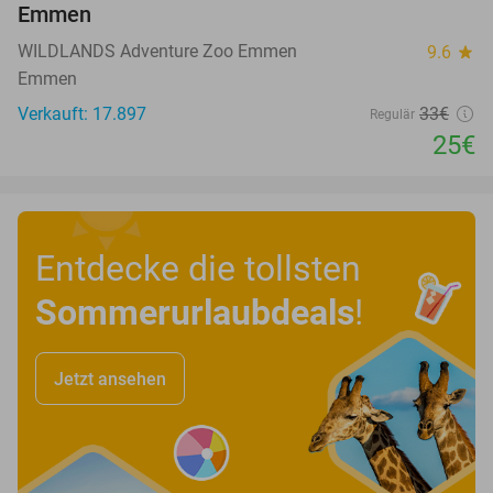
Emmen
WILDLANDS Adventure Zoo Emmen
9.6
star
Emmen
Verkauft: 17.897
33€
Regulär
25€
Entdecke die tollsten
Sommerurlaubdeals
!
Jetzt ansehen