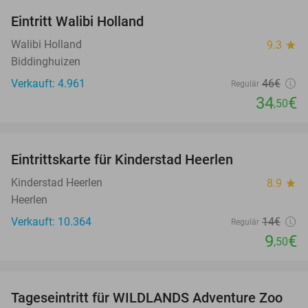
Eintritt Walibi Holland
25%
Walibi Holland
9.3
star
Biddinghuizen
Verkauft: 4.961
46€
Regulär
34
€
,50
favorite_border
Eintrittskarte für Kinderstad Heerlen
32%
Kinderstad Heerlen
8.9
star
Heerlen
Verkauft: 10.364
14€
Regulär
9
€
,50
favorite_border
Tageseintritt für WILDLANDS Adventure Zoo
24%