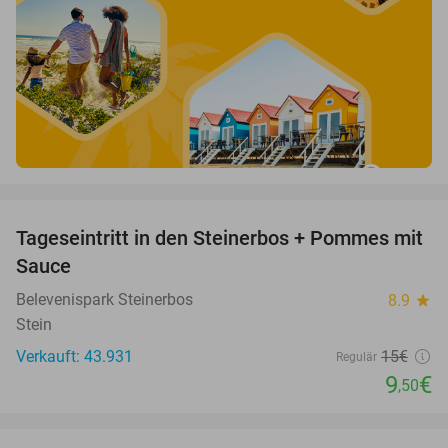
favorite_border
Tageseintritt in den Steinerbos + Pommes mit
37%
Sauce
Belevenispark Steinerbos
8.9
star
Stein
Verkauft: 43.931
15€
Regulär
9
€
,50
favorite_border