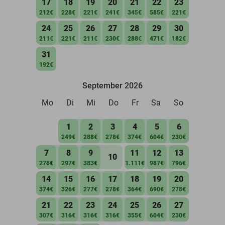
17
18
19
20
21
22
23
212€
228€
221€
241€
345€
585€
221€
24
25
26
27
28
29
30
211€
221€
211€
230€
288€
471€
182€
31
192€
September 2026
Mo
Di
Mi
Do
Fr
Sa
So
1
2
3
4
5
6
249€
288€
278€
374€
604€
230€
7
8
9
11
12
13
10
278€
297€
383€
1.111€
987€
796€
14
15
16
17
18
19
20
374€
326€
277€
278€
364€
690€
278€
21
22
23
24
25
26
27
307€
316€
316€
316€
355€
604€
230€