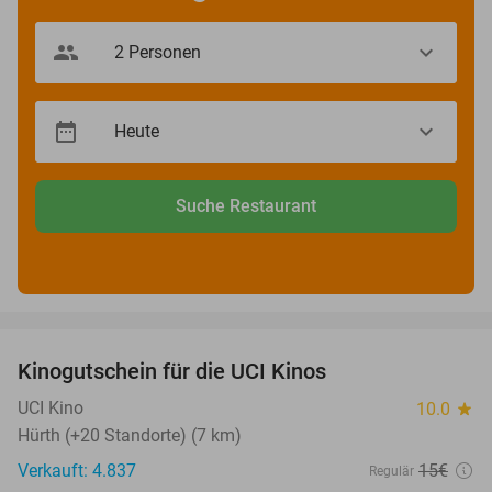
Suche Restaurant
favorite_border
Kinogutschein für die UCI Kinos
42%
UCI Kino
10.0
star
Hürth (+20 Standorte) (7 km)
Verkauft: 4.837
15€
Regulär