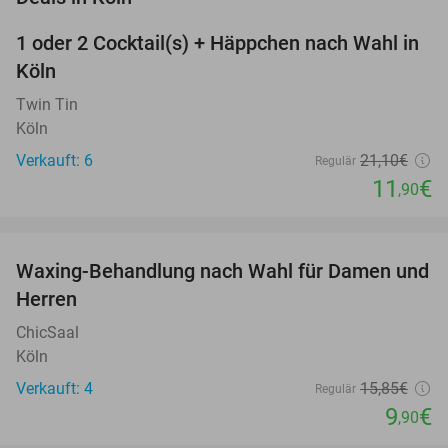
1 oder 2 Cocktail(s) + Häppchen nach Wahl in
44%
Köln
Twin Tin
Köln
Verkauft: 6
21
,10
€
Regulär
11
€
,90
favorite_border
Waxing-Behandlung nach Wahl für Damen und
38%
NEW
Herren
TODAY
ChicSaal
Köln
Verkauft: 4
15
,85
€
Regulär
9
€
,90