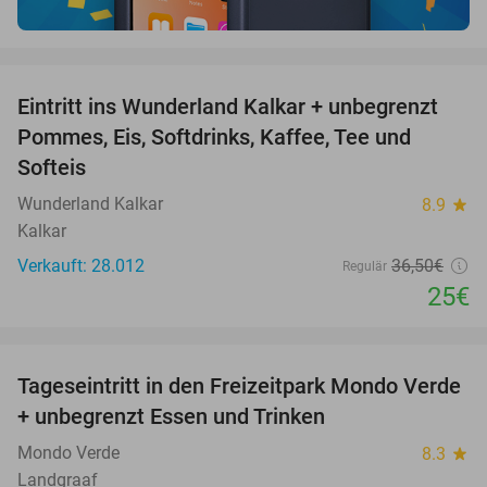
favorite_border
Eintritt ins Wunderland Kalkar + unbegrenzt
32%
Pommes, Eis, Softdrinks, Kaffee, Tee und
Softeis
Wunderland Kalkar
8.9
star
Kalkar
Verkauft: 28.012
36
,50
€
Regulär
25€
favorite_border
Tageseintritt in den Freizeitpark Mondo Verde
25%
+ unbegrenzt Essen und Trinken
Mondo Verde
8.3
star
Landgraaf