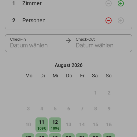
remove_circle_outline
add_circle_outline
1
Zimmer
remove_circle_outline
add_circle_outline
2
Personen
Check-In
Check-Out
Datum wählen
Datum wählen
August 2026
Mo
Di
Mi
Do
Fr
Sa
So
1
2
3
4
5
6
7
8
9
11
12
10
13
14
15
16
109€
109€