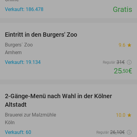
Gratis
Verkauft: 186.478
favorite_border
Eintritt in den Burgers' Zoo
18%
Burgers´ Zoo
9.6
star
Arnhem
Verkauft: 19.134
31€
Regulär
25
€
,50
favorite_border
2-Gänge-Menü nach Wahl in der Kölner
31%
Altstadt
Brauerei zur Malzmühle
10.0
star
Köln
Verkauft: 60
26
,10
€
Regulär