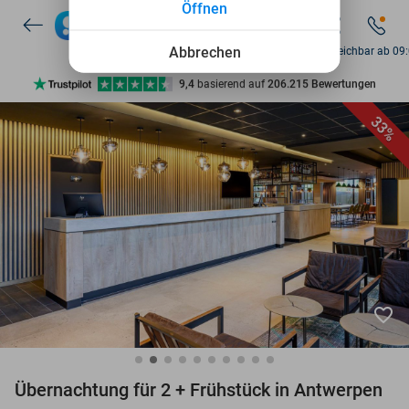
Öffnen
7 Tage die Woche verfügbar
10+ Millionen Mitglieder
Abbrechen
So. erreichbar ab 09
9,4
basierend auf
206.215 Bewertungen
Entdecke 15.000+ Deals
33%
7 Tage die Woche verfügbar
10+ Millionen Mitglieder
favorite_border
Übernachtung für 2 + Frühstück in Antwerpen