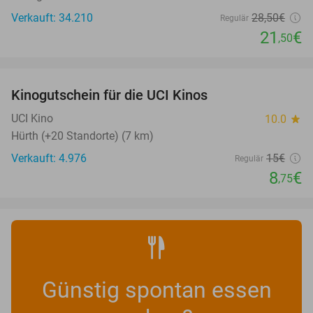
Verkauft: 34.210
28
,50
€
Regulär
21
€
,50
favorite_border
Kinogutschein für die UCI Kinos
42%
UCI Kino
10.0
star
Hürth (+20 Standorte) (7 km)
Verkauft: 4.976
15€
Regulär
8
€
,75
Günstig spontan essen