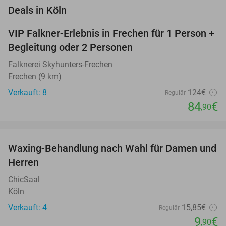
favorite_border
Deals in Köln
VIP Falkner-Erlebnis in Frechen für 1 Person +
32%
Begleitung oder 2 Personen
Falknerei Skyhunters-Frechen
Frechen (9 km)
Verkauft: 8
124€
Regulär
84
€
,90
favorite_border
Waxing-Behandlung nach Wahl für Damen und
38%
Herren
ChicSaal
Köln
Verkauft: 4
15
,85
€
Regulär
9
€
,90