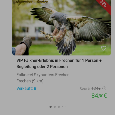
32%
favorite_border
VIP Falkner-Erlebnis in Frechen für 1 Person +
Begleitung oder 2 Personen
Falknerei Skyhunters-Frechen
Frechen (9 km)
Verkauft: 8
124€
Regulär
84
€
,90