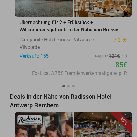
favorite_border
Übernachtung für 2 + Frühstück +
Willkommensgetränk in der Nähe von Brüssel
Campanile Hotel Brussel-Vilvoorde
7.2
star
Vilvoorde
Verkauft: 155
121€
Regulär
85€
Exkl. ca. 3,75€ Fremdenverkehrsabgabe p. P.
Deals in der Nähe von Radisson Hotel
Antwerp Berchem
30%