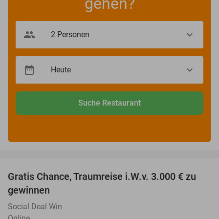
gehen?
Suche Restaurant
favorite_border
Gratis Chance, Traumreise i.W.v. 3.000 € zu
gewinnen
Social Deal Win
Online