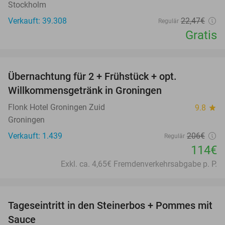
Stockholm
Verkauft: 39.308
22
,47
€
Regulär
Gratis
favorite_border
Übernachtung für 2 + Frühstück + opt.
45%
Willkommensgetränk in Groningen
Flonk Hotel Groningen Zuid
9.8
star
Groningen
Verkauft: 1.439
206€
Regulär
114€
Exkl. ca. 4,65€ Fremdenverkehrsabgabe p. P.
favorite_border
Tageseintritt in den Steinerbos + Pommes mit
37%
Sauce