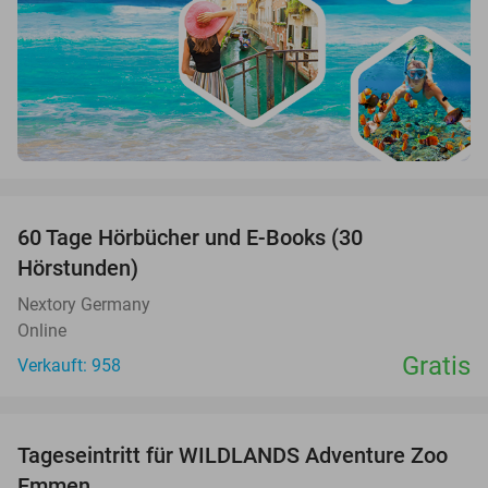
favorite_border
60 Tage Hörbücher und E-Books (30
Hörstunden)
Nextory Germany
Online
Gratis
Verkauft: 958
favorite_border
Tageseintritt für WILDLANDS Adventure Zoo
24%
Emmen