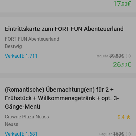
17
€
,90
favorite_border
Eintrittskarte zum FORT FUN Abenteuerland
32%
FORT FUN Abenteuerland
Bestwig
Verkauft: 1.711
39
,80
€
Regulär
26
€
,90
favorite_border
(Romantische) Übernachtung(en) für 2 +
32%
Frühstück + Willkommensgetränk + opt. 3-
Gänge-Menü
Crowne Plaza Neuss
9.4
star
Neuss
Verkauft: 1.681
160€
Regulär