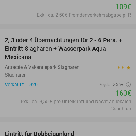
109€
Exkl. ca. 2,50€ Fremdenverkehrsabgabe p. P.
favorite_border
2, 3 oder 4 Übernachtungen für 2 - 6 Pers. +
55%
Eintritt Slagharen + Wasserpark Aqua
Mexicana
Attractie & Vakantiepark Slagharen
8.8
star
Slagharen
Verkauft: 1.320
355€
Regulär
160€
Exkl. ca. 8,50 € pro Unterkunft und Nacht an lokalen
Gebühren
favorite_border
Eintritt für Bobbejaanland