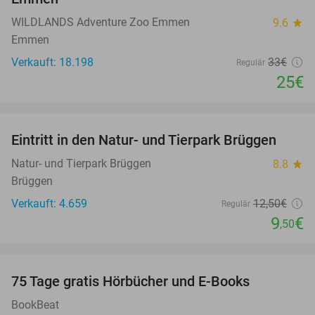
WILDLANDS Adventure Zoo Emmen
9.6
star
Emmen
Verkauft: 18.198
33€
Regulär
25€
favorite_border
Eintritt in den Natur- und Tierpark Brüggen
24%
Natur- und Tierpark Brüggen
8.8
star
Brüggen
Verkauft: 4.659
12
,50
€
Regulär
9
€
,50
favorite_border
100%
75 Tage gratis Hörbücher und E-Books
BookBeat