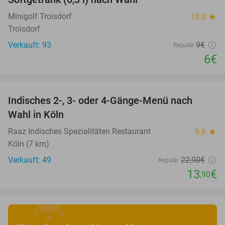
Minigolf Troisdorf
10.0
star
Troisdorf
Verkauft: 93
9€
Regulär
6€
favorite_border
Indisches 2-, 3- oder 4-Gänge-Menü nach
39%
Wahl in Köln
Raaz Indisches Spezialitäten Restaurant
9.6
star
Köln (7 km)
Verkauft: 49
22
,90
€
Regulär
13
€
,90