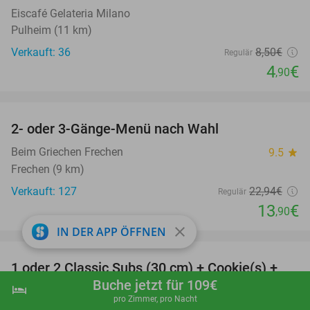
Eiscafé Gelateria Milano
Pulheim (11 km)
Verkauft: 36
8
,50
€
Regulär
4
€
,90
favorite_border
2- oder 3-Gänge-Menü nach Wahl
39%
Beim Griechen Frechen
9.5
star
Frechen (9 km)
Verkauft: 127
22
,94
€
Regulär
13
€
,90
close
IN DER APP ÖFFNEN
favorite_border
1 oder 2 Classic Subs (30 cm) + Cookie(s) +
33%
Buche jetzt für 109€
Getränk(e) oder 2 Classic Subs bei Subway in
hotel
shopping_cart
Jetzt buchen
navigate_next
pro Zimmer, pro Nacht
Köln