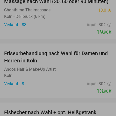
Massage nach Wahl (30, 60 oder 90 Minuten)
34%
Chanthima Thaimassage
10.0
star
Köln - Dellbrück (6 km)
Verkauft: 83
30€
Regulär
19
€
,90
favorite_border
Friseurbehandlung nach Wahl für Damen und
54%
Herren in Köln
Andos Hair & Make-Up Artist
Köln
Verkauft: 8
30€
Regulär
13
€
,90
favorite_border
Eisbecher nach Wahl + opt. Heißgetränk
42%