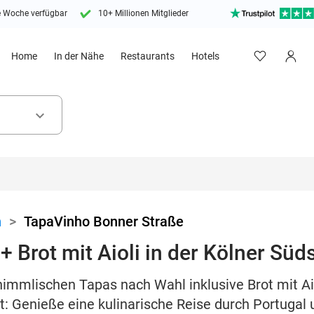
e Woche verfügbar
10+ Millionen Mitglieder
Home
In der Nähe
Restaurants
Hotels
keyboard_arrow_down
n
>
TapaVinho Bonner Straße
 Brot mit Aioli in der Kölner Süd
himmlischen Tapas nach Wahl inklusive Brot mit Ai
t: Genieße eine kulinarische Reise durch Portugal