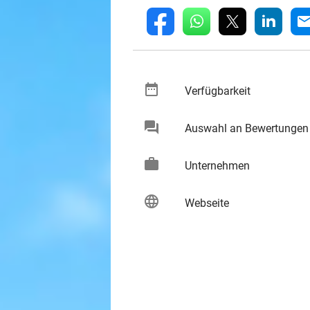
whatsapp
linkedin
fb
mai
date_range
keybo
Verfügbarkeit
chat
Auswahl an Bewertungen
keybo
work
keybo
Unternehmen
language
keybo
Webseite