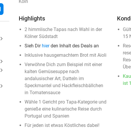
Köln
l
Highlights
Kond
2 himmlische Tapas nach Wahl in der
Gül
Kölner Südstadt
15 
ard_arrow_right
Sieh Dir
hier
den Inhalt des Deals an
Res
rese
Inklusive hausgemachtem Brot mit Aioli
Rese
ard_arrow_right
Verwöhne Dich zum Beispiel mit einer
Übe
ard_arrow_right
kalten Gemüsesuppe nach
Kau
andalusischer Art, Datteln im
ist 
ard_arrow_right
Speckmantel und Hackfleischbällchen
in Tomatensauce
Wähle 1 Gericht pro Tapa-Kategorie und
genieße eine kulinarische Reise durch
Portugal und Spanien
Für jeden ist etwas Köstliches dabei!