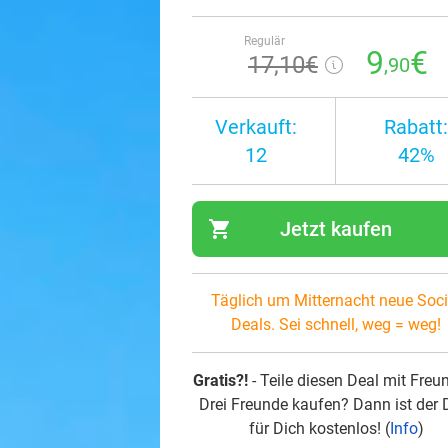
Regulär
9
€
17
,10
€
,90
Verkauft:
Rabatt:
12
42%
shopping_cart
Jetzt kaufen
navi
Täglich um Mitternacht neue Soci
Deals. Sei schnell, weg = weg!
Gratis?!
- Teile diesen Deal mit Freu
Drei Freunde kaufen? Dann ist der 
für Dich kostenlos! (
Info
)