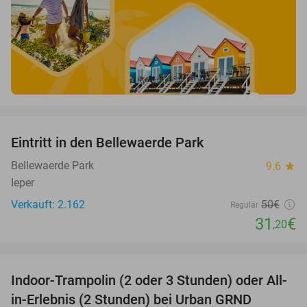
favorite_border
Eintritt in den Bellewaerde Park
38%
Bellewaerde Park
9.6
star
Ieper
Verkauft: 2.162
50€
Regulär
31
€
,20
favorite_border
Indoor-Trampolin (2 oder 3 Stunden) oder All-
25%
in-Erlebnis (2 Stunden) bei Urban GRND