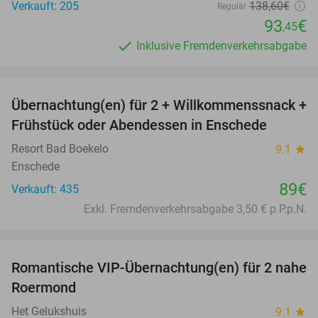
Verkauft: 205
138
,60
€
Regulär
93
€
,45
Inklusive Fremdenverkehrsabgabe
favorite_border
Übernachtung(en) für 2 + Willkommenssnack +
Frühstück oder Abendessen in Enschede
Resort Bad Boekelo
9.1
star
Enschede
89€
Verkauft: 435
Exkl. Fremdenverkehrsabgabe 3,50 € p.P.p.N.
favorite_border
Romantische VIP-Übernachtung(en) für 2 nahe
35%
Roermond
Het Gelukshuis
9.1
star