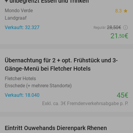
+ unbegrenzt Essen und Trinken
Mondo Verde
8.3
star
Landgraaf
Verkauft: 32.327
28
,50
€
Regulär
21
€
,50
favorite_border
Übernachtung für 2 + opt. Frühstück und 3-
Gänge-Menü bei Fletcher Hotels
Fletcher Hotels
Enschede (+ mehrere Standorte)
45€
Verkauft: 18.040
Exkl. ca. 3€ Fremdenverkehrsabgabe p. P.
favorite_border
Eintritt Ouwehands Dierenpark Rhenen
19%