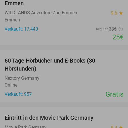
Emmen
WILDLANDS Adventure Zoo Emmen
9.6
star
Emmen
Verkauft: 17.440
33€
Regulär
25€
favorite_border
60 Tage Hörbücher und E-Books (30
Hörstunden)
Nextory Germany
Online
Gratis
Verkauft: 957
favorite_border
Eintritt in den Movie Park Germany
38%
Movie Park Germany
9.4
star