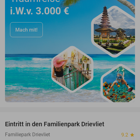
i.W.v. 3.000 €
Mach mit!
favorite_border
Eintritt in den Familienpark Drievliet
21%
Familiepark Drievliet
9.2
star