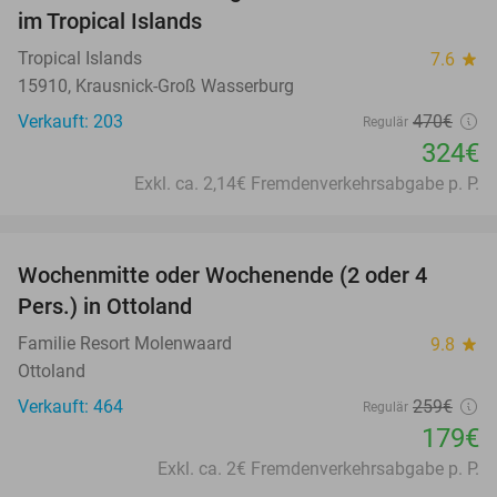
im Tropical Islands
Tropical Islands
7.6
star
15910, Krausnick-Groß Wasserburg
Verkauft: 203
470€
Regulär
324€
Exkl. ca. 2,14€ Fremdenverkehrsabgabe p. P.
favorite_border
Wochenmitte oder Wochenende (2 oder 4
31%
Pers.) in Ottoland
Familie Resort Molenwaard
9.8
star
Ottoland
Verkauft: 464
259€
Regulär
179€
Exkl. ca. 2€ Fremdenverkehrsabgabe p. P.