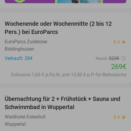
favorite_border
Wochenende oder Wochenmitte (2 bis 12
17%
Pers.) bei EuroParcs
EuroParcs Zuiderzee
8.4
star
Biddinghuizen
Verkauft: 284
323€
Regulär
269€
Exklusive 1,65 € p.P.p.N. und 13,50 € p.P. für Bettwäsche
favorite_border
Übernachtung für 2 + Frühstück + Sauna und
33%
Schwimmbad in Wuppertal
Waldhotel Eskeshof
8.4
star
Wuppertal