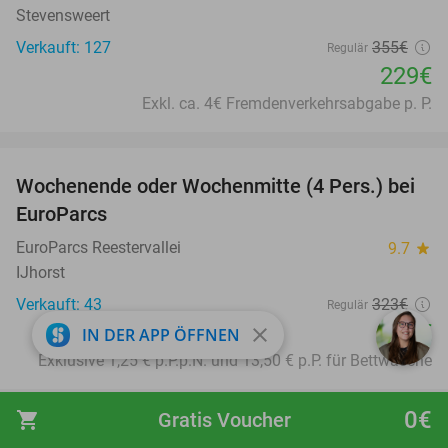
Stevensweert
Verkauft: 127
355€
Regulär
229€
Exkl. ca. 4€ Fremdenverkehrsabgabe p. P.
favorite_border
Wochenende oder Wochenmitte (4 Pers.) bei
17%
EuroParcs
EuroParcs Reestervallei
9.7
star
IJhorst
Verkauft: 43
323€
Regulär
269€
close
IN DER APP ÖFFNEN
Exklusive 1,25 € p.P.p.N. und 13,50 € p.P. für Bettwäsche
favorite_border
0€
shopping_cart
Gratis Voucher
Übernachtung für 2 + Frühstück + 2-Stunden-