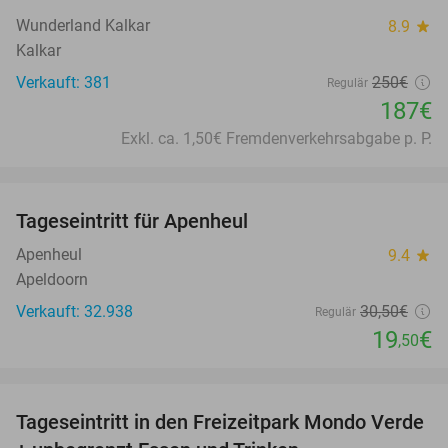
Wunderland Kalkar
8.9
star
Kalkar
Verkauft: 381
250€
Regulär
187€
Exkl. ca. 1,50€ Fremdenverkehrsabgabe p. P.
favorite_border
Tageseintritt für Apenheul
36%
Apenheul
9.4
star
Apeldoorn
Verkauft: 32.938
30
,50
€
Regulär
19
€
,50
favorite_border
Tageseintritt in den Freizeitpark Mondo Verde
25%