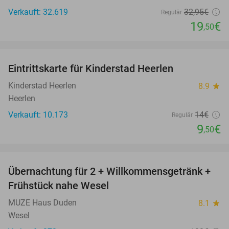
Verkauft: 32.619
32
,95
€
Regulär
19
€
,50
favorite_border
Eintrittskarte für Kinderstad Heerlen
32%
Kinderstad Heerlen
8.9
star
Heerlen
Verkauft: 10.173
14€
Regulär
9
€
,50
favorite_border
Übernachtung für 2 + Willkommensgetränk +
33%
Frühstück nahe Wesel
MUZE Haus Duden
8.1
star
Wesel