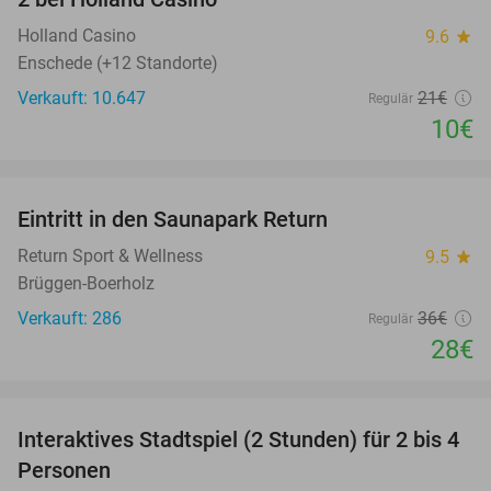
Holland Casino
9.6
star
Enschede (+12 Standorte)
Verkauft: 10.647
21€
Regulär
10€
favorite_border
Eintritt in den Saunapark Return
22%
Return Sport & Wellness
9.5
star
Brüggen-Boerholz
Verkauft: 286
36€
Regulär
28€
favorite_border
Interaktives Stadtspiel (2 Stunden) für 2 bis 4
40%
Personen