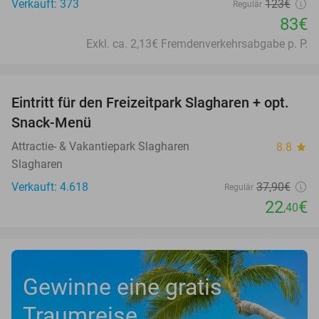
Verkauft: 373
123€
Regulär
83€
Exkl. ca. 2,13€ Fremdenverkehrsabgabe p. P.
favorite_border
Eintritt für den Freizeitpark Slagharen + opt.
41%
Snack-Menü
Attractie- & Vakantiepark Slagharen
8.8
star
Slagharen
Verkauft: 4.618
37
,90
€
Regulär
22
€
,40
Gewinne eine gratis
Traumreise