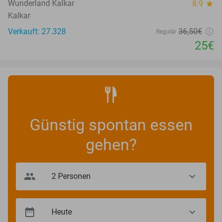
Wunderland Kalkar
8.9
star
Kalkar
Verkauft: 27.328
36
,50
€
Regulär
25€
Günstig spontan essen
gehen?