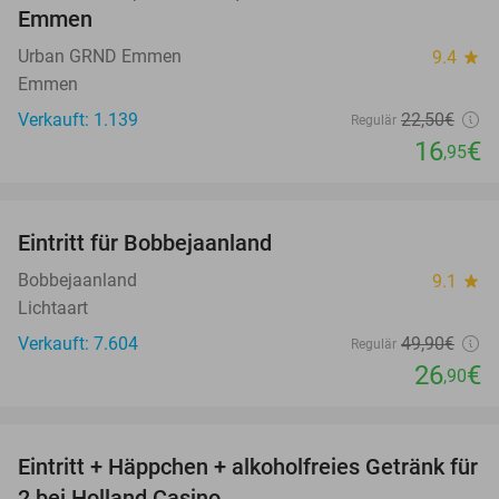
Emmen
Urban GRND Emmen
9.4
star
Emmen
Verkauft: 1.139
22
,50
€
Regulär
16
€
,95
favorite_border
Eintritt für Bobbejaanland
46%
Bobbejaanland
9.1
star
Lichtaart
Verkauft: 7.604
49
,90
€
Regulär
26
€
,90
favorite_border
Eintritt + Häppchen + alkoholfreies Getränk für
52%
2 bei Holland Casino