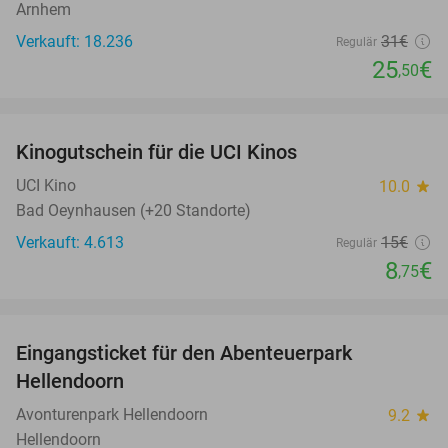
Arnhem
Verkauft: 18.236
31€
Regulär
25
€
,50
favorite_border
Kinogutschein für die UCI Kinos
42%
UCI Kino
10.0
star
Bad Oeynhausen (+20 Standorte)
Verkauft: 4.613
15€
Regulär
8
€
,75
favorite_border
Eingangsticket für den Abenteuerpark
41%
Hellendoorn
Avonturenpark Hellendoorn
9.2
star
Hellendoorn