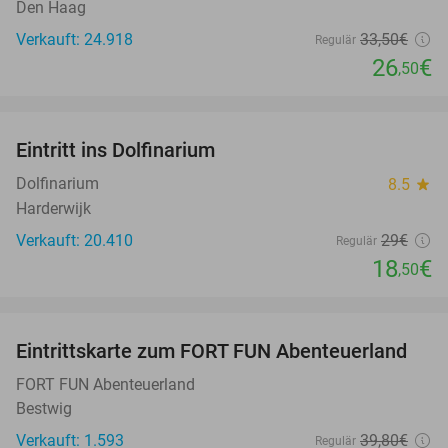
Den Haag
Verkauft: 24.918
33
,50
€
Regulär
26
€
,50
favorite_border
Eintritt ins Dolfinarium
36%
Dolfinarium
8.5
star
Harderwijk
Verkauft: 20.410
29€
Regulär
18
€
,50
favorite_border
Eintrittskarte zum FORT FUN Abenteuerland
32%
FORT FUN Abenteuerland
Bestwig
Verkauft: 1.593
39
,80
€
Regulär