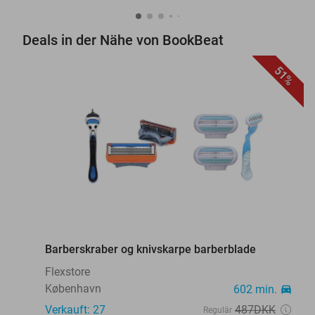
Deals in der Nähe von BookBeat
51%
favorite_border
Barberskraber og knivskarpe barberblade
Flexstore
København
602 min.
directions_car
Verkauft: 27
487DKK
Regulär