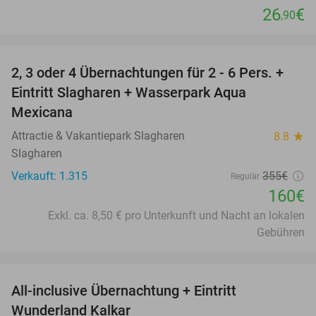
26
€
,90
favorite_border
2, 3 oder 4 Übernachtungen für 2 - 6 Pers. +
55%
Eintritt Slagharen + Wasserpark Aqua
Mexicana
Attractie & Vakantiepark Slagharen
8.8
star
Slagharen
Verkauft: 1.315
355€
Regulär
160€
Exkl. ca. 8,50 € pro Unterkunft und Nacht an lokalen
Gebühren
favorite_border
All-inclusive Übernachtung + Eintritt
25%
Wunderland Kalkar