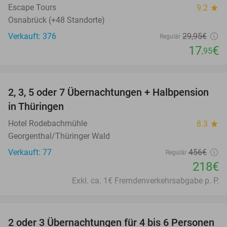
Escape Tours
9.2
star
Osnabrück (+48 Standorte)
Verkauft: 376
29
,95
€
Regulär
17
€
,95
favorite_border
2, 3, 5 oder 7 Übernachtungen + Halbpension
52%
in Thüringen
Hotel Rodebachmühle
8.3
star
Georgenthal/Thüringer Wald
Verkauft: 77
456€
Regulär
218€
Exkl. ca. 1€ Fremdenverkehrsabgabe p. P.
favorite_border
2 oder 3 Übernachtungen für 4 bis 6 Personen
31%