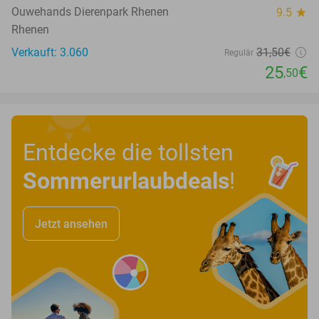
Ouwehands Dierenpark Rhenen
9.5
star
Rhenen
Verkauft: 3.060
31
,50
€
Regulär
25
€
,50
Entdecke die tollsten
Sommerurlaubdeals
!
Jetzt ansehen