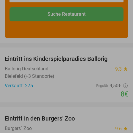
Suche Restaurant
favorite_border
Eintritt ins Kinderspielparadies Ballorig
16%
Ballorig Deutschland
9.3
star
Bielefeld (+3 Standorte)
Verkauft: 275
9
,50
€
Regulär
8€
favorite_border
Eintritt in den Burgers' Zoo
18%
Burgers´ Zoo
9.6
star