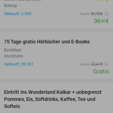
Bottrop
Verkauft: 5.545
59
,90
€
Regulär
36
€
,90
favorite_border
100%
75 Tage gratis Hörbücher und E-Books
BookBeat
Stockholm
Verkauft: 39.261
22
,47
€
Regulär
Gratis
favorite_border
Eintritt ins Wunderland Kalkar + unbegrenzt
32%
Pommes, Eis, Softdrinks, Kaffee, Tee und
Softeis