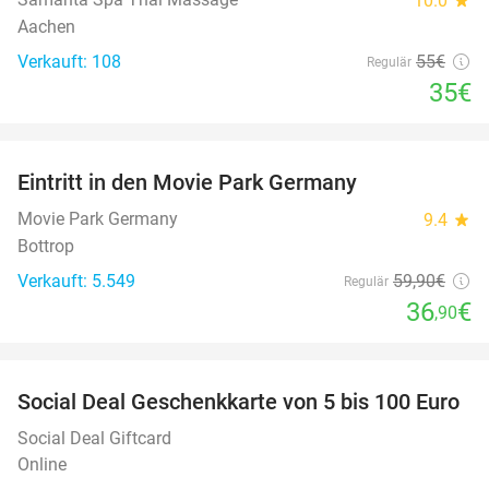
10.0
Aachen
Verkauft: 108
55€
Regulär
35€
favorite_border
Eintritt in den Movie Park Germany
38%
Movie Park Germany
9.4
star
Bottrop
Verkauft: 5.549
59
,90
€
Regulär
36
€
,90
favorite_border
Social Deal Geschenkkarte von 5 bis 100 Euro
Social Deal Giftcard
Online