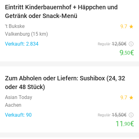
Eintritt Kinderbauernhof + Häppchen und
24%
Getränk oder Snack-Menü
't Bukske
9.7
star
Valkenburg (15 km)
Verkauft: 2.834
12
,50
€
Regulär
9
€
,50
favorite_border
Zum Abholen oder Liefern: Sushibox (24, 32
23%
oder 48 Stück)
Asian Today
9.7
star
Aachen
Verkauft: 90
15
,50
€
Regulär
11
€
,90