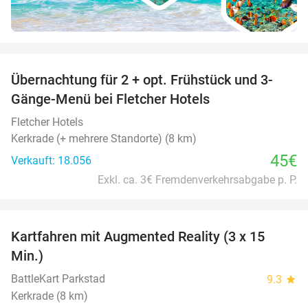
favorite_border
Übernachtung für 2 + opt. Frühstück und 3-
Gänge-Menü bei Fletcher Hotels
Fletcher Hotels
Kerkrade (+ mehrere Standorte) (8 km)
45€
Verkauft: 18.056
Exkl. ca. 3€ Fremdenverkehrsabgabe p. P.
favorite_border
Kartfahren mit Augmented Reality (3 x 15
35%
Min.)
BattleKart Parkstad
9.3
star
Kerkrade (8 km)