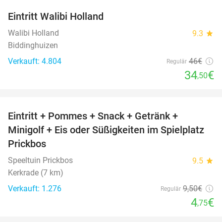
Eintritt Walibi Holland
25%
Walibi Holland
9.3
star
Biddinghuizen
Verkauft: 4.804
46€
Regulär
34
€
,50
favorite_border
Eintritt + Pommes + Snack + Getränk +
50%
Minigolf + Eis oder Süßigkeiten im Spielplatz
Prickbos
Speeltuin Prickbos
9.5
star
Kerkrade (7 km)
Verkauft: 1.276
9
,50
€
Regulär
4
€
,75
favorite_border