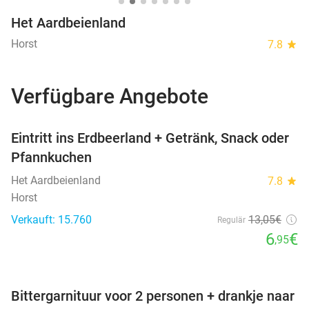
Het Aardbeienland
Horst
7.8
star
Verfügbare Angebote
favorite_border
Eintritt ins Erdbeerland + Getränk, Snack oder
Pfannkuchen
Het Aardbeienland
7.8
star
Horst
Verkauft: 15.760
13
,05
€
Regulär
6
€
,95
favorite_border
Bittergarnituur voor 2 personen + drankje naar