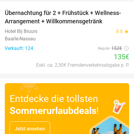
Übernachtung für 2 + Frühstück + Wellness-
11%
Arrangement + Willkommensgetränk
Hotel Bij Bruurs
8.8
star
Baarle-Nassau
Verkauft: 124
152€
Regulär
135€
Exkl. ca. 2,50€ Fremdenverkehrsabgabe p. P.
Entdecke die tollsten
Sommerurlaubdeals
!
Jetzt ansehen