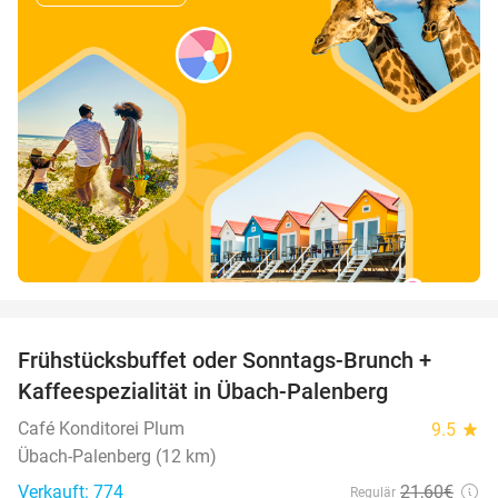
favorite_border
Frühstücksbuffet oder Sonntags-Brunch +
35%
Kaffeespezialität in Übach-Palenberg
Café Konditorei Plum
9.5
star
Übach-Palenberg (12 km)
Verkauft: 774
21
,60
€
Regulär