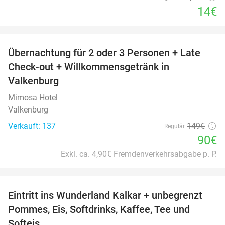
14€
favorite_border
Übernachtung für 2 oder 3 Personen + Late
40%
Check-out + Willkommensgetränk in
Valkenburg
Mimosa Hotel
Valkenburg
Verkauft: 137
149€
Regulär
90€
Exkl. ca. 4,90€ Fremdenverkehrsabgabe p. P.
favorite_border
Eintritt ins Wunderland Kalkar + unbegrenzt
32%
Pommes, Eis, Softdrinks, Kaffee, Tee und
Softeis