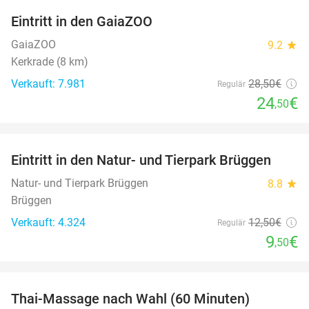
Eintritt in den GaiaZOO
14%
GaiaZOO
9.2
star
Kerkrade (8 km)
Verkauft: 7.981
28
,50
€
Regulär
24
€
,50
favorite_border
Eintritt in den Natur- und Tierpark Brüggen
24%
Natur- und Tierpark Brüggen
8.8
star
Brüggen
Verkauft: 4.324
12
,50
€
Regulär
9
€
,50
favorite_border
Thai-Massage nach Wahl (60 Minuten)
29%