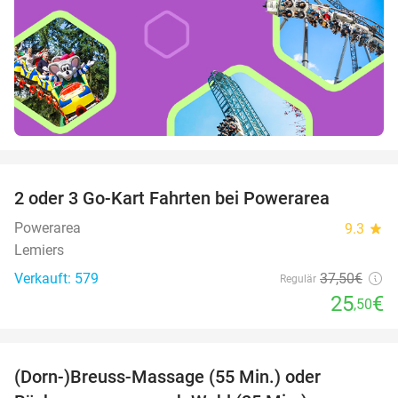
favorite_border
2 oder 3 Go-Kart Fahrten bei Powerarea
32%
Powerarea
9.3
star
Lemiers
Verkauft: 579
37
,50
€
Regulär
25
€
,50
favorite_border
(Dorn-)Breuss-Massage (55 Min.) oder
55%