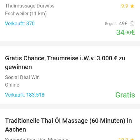
Thaimassage Dürwiss
9.9
star
Eschweiler (11 km)
Verkauft: 370
49€
Regulär
34
€
,90
favorite_border
Gratis Chance, Traumreise i.W.v. 3.000 € zu
gewinnen
Social Deal Win
Online
Gratis
Verkauft: 183.518
favorite_border
Traditionelle Thai Öl Massage (60 Minuten) in
36%
Aachen
Samanta Spa Thai Massage
star