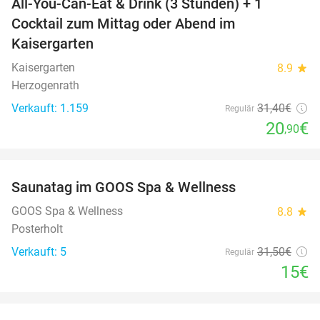
All-You-Can-Eat & Drink (3 Stunden) + 1
33%
Cocktail zum Mittag oder Abend im
Kaisergarten
Kaisergarten
8.9
star
Herzogenrath
Verkauft: 1.159
31
,40
€
Regulär
20
€
,90
favorite_border
Saunatag im GOOS Spa & Wellness
52%
NEW
TODAY
GOOS Spa & Wellness
8.8
star
Posterholt
Verkauft: 5
31
,50
€
Regulär
15€
favorite_border