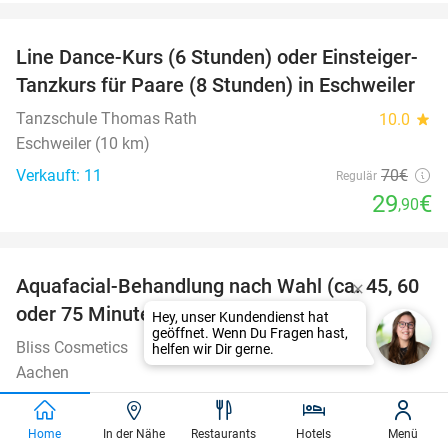
favorite_border
Line Dance-Kurs (6 Stunden) oder Einsteiger-
57%
Tanzkurs für Paare (8 Stunden) in Eschweiler
Tanzschule Thomas Rath
10.0
star
Eschweiler (10 km)
Verkauft: 11
70€
Regulär
29
€
,90
favorite_border
Aquafacial-Behandlung nach Wahl (ca. 45, 60
66%
oder 75 Minuten) in Aachen
Bliss Cosmetics
9.9
star
Aachen
Verkauft: 66
89€
Regulär
29
€
,90
Home
In der Nähe
Restaurants
Hotels
Menü