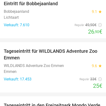
Eintritt für Bobbejaanland
46%
Bobbejaanland
9.1
star
Lichtaart
Verkauft: 7.610
49
,90
€
Regulär
26
€
,90
favorite_border
Tageseintritt für WILDLANDS Adventure Zoo
24%
Emmen
WILDLANDS Adventure Zoo Emmen
9.6
star
Emmen
Verkauft: 17.453
33€
Regulär
25€
favorite_border
Tageseintritt in den Freizeitpark Mondo Verde