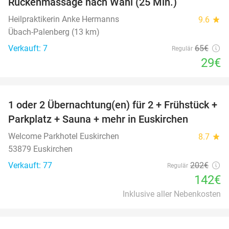
Rückenmassage nach Wahl (25 Min.)
Heilpraktikerin Anke Hermanns
9.6
star
Übach-Palenberg (13 km)
Verkauft: 7
65€
Regulär
29€
favorite_border
1 oder 2 Übernachtung(en) für 2 + Frühstück +
30%
Parkplatz + Sauna + mehr in Euskirchen
Welcome Parkhotel Euskirchen
8.7
star
53879 Euskirchen
Verkauft: 77
202€
Regulär
142€
Inklusive aller Nebenkosten
favorite_border