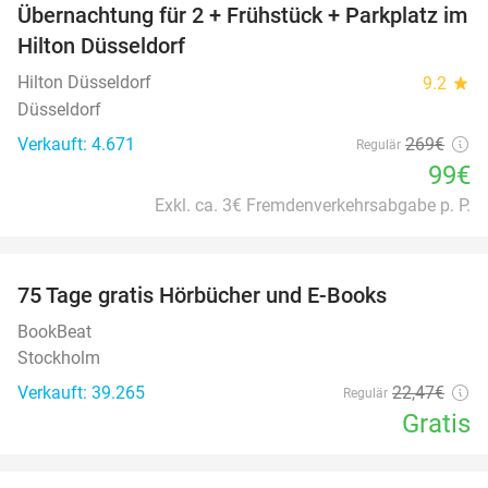
Übernachtung für 2 + Frühstück + Parkplatz im
63%
Hilton Düsseldorf
Hilton Düsseldorf
9.2
star
Düsseldorf
Verkauft: 4.671
269€
Regulär
99€
Exkl. ca. 3€ Fremdenverkehrsabgabe p. P.
favorite_border
100%
75 Tage gratis Hörbücher und E-Books
BookBeat
Stockholm
Verkauft: 39.265
22
,47
€
Regulär
Gratis
favorite_border