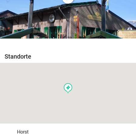
Standorte
events
Horst