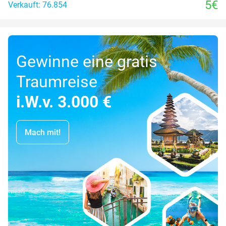
5€
Verkauft: 76.854
Gewinne eine gratis
Traumreise
i.W.v. 3.000 €
Mach mit!