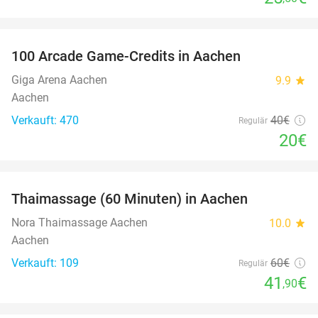
favorite_border
100 Arcade Game-Credits in Aachen
50%
Giga Arena Aachen
9.9
star
Aachen
Verkauft: 470
40€
Regulär
20€
favorite_border
Thaimassage (60 Minuten) in Aachen
30%
Nora Thaimassage Aachen
10.0
star
Aachen
Verkauft: 109
60€
Regulär
41
€
,90
favorite_border