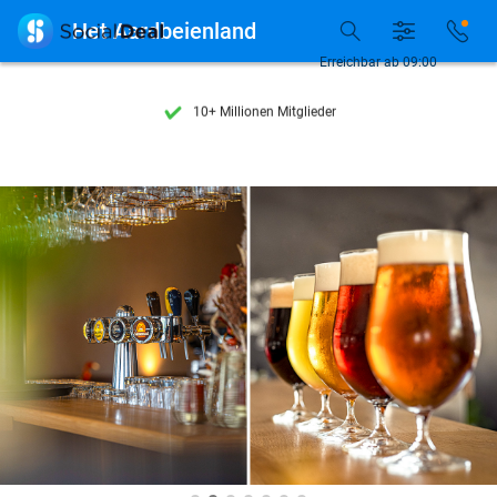
Entdecke 15.000+ Deals

Het Aardbeienland
7 Tage die Woche verfügbar
Erreichbar ab 09:00
10+ Millionen Mitglieder
9,4
basierend auf
205.981 Bewertungen
Entdecke 15.000+ Deals
7 Tage die Woche verfügbar
10+ Millionen Mitglieder