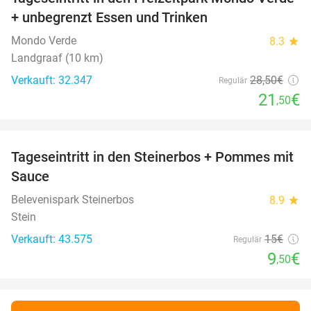
25%
+ unbegrenzt Essen und Trinken
Mondo Verde
8.3
star
Landgraaf (10 km)
Verkauft: 32.347
28
,50
€
Regulär
21
€
,50
favorite_border
Tageseintritt in den Steinerbos + Pommes mit
37%
Sauce
Belevenispark Steinerbos
8.9
star
Stein
Verkauft: 43.575
15€
Regulär
9
€
,50