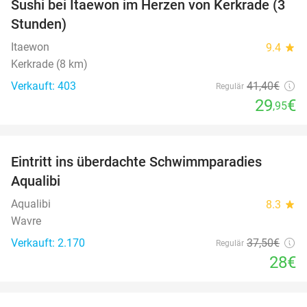
Sushi bei Itaewon im Herzen von Kerkrade (3
Stunden)
Itaewon
9.4
star
Kerkrade (8 km)
Verkauft: 403
41
,40
€
Regulär
29
€
,95
favorite_border
Eintritt ins überdachte Schwimmparadies
25%
Aqualibi
Aqualibi
8.3
star
Wavre
Verkauft: 2.170
37
,50
€
Regulär
28€
favorite_border