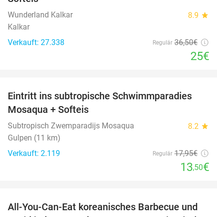
Wunderland Kalkar
8.9
star
Kalkar
Verkauft: 27.338
36
,50
€
Regulär
25€
favorite_border
Eintritt ins subtropische Schwimmparadies
25%
Mosaqua + Softeis
Subtropisch Zwemparadijs Mosaqua
8.2
star
Gulpen (11 km)
Verkauft: 2.119
17
,95
€
Regulär
13
€
,50
favorite_border
All-You-Can-Eat koreanisches Barbecue und
28%