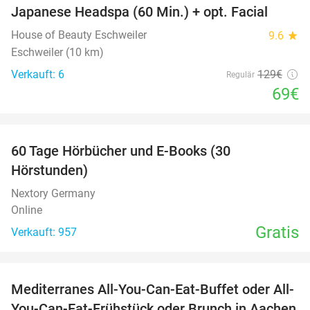
Japanese Headspa (60 Min.) + opt. Facial
47%
House of Beauty Eschweiler
9.6
star
Eschweiler (10 km)
Verkauft: 6
129€
Regulär
69€
favorite_border
60 Tage Hörbücher und E-Books (30
Hörstunden)
Nextory Germany
Online
Gratis
Verkauft: 957
favorite_border
Mediterranes All-You-Can-Eat-Buffet oder All-
23%
You-Can-Eat-Frühstück oder Brunch in Aachen