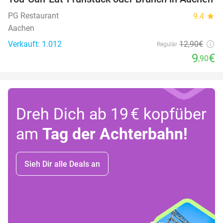
PG Restaurant
9.4
star
Aachen
Verkauft: 1.012
12
,90
€
Regulär
9
€
,90
Dreh Dich ab 19 € kopfüber
am
Tag der Achterbahn!
Sieh Dir alle Deals an