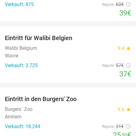
Verkauft: 875
60€
Regulär
39€
favorite_border
Eintritt für Walibi Belgien
35%
Walibi Belgium
9.4
star
Wavre
Verkauft: 3.725
57€
Regulär
37€
favorite_border
Eintritt in den Burgers' Zoo
18%
Burgers´ Zoo
9.6
star
Arnhem
Verkauft: 18.244
31€
Regulär
25
€
,50