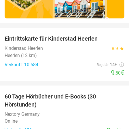
favorite_border
Eintrittskarte für Kinderstad Heerlen
32%
Kinderstad Heerlen
8.9
star
Heerlen (12 km)
Verkauft: 10.584
14€
Regulär
9
€
,50
favorite_border
60 Tage Hörbücher und E-Books (30
Hörstunden)
Nextory Germany
Online