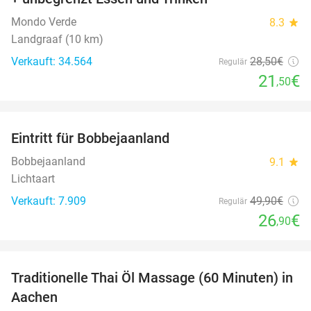
Mondo Verde
8.3
star
Landgraaf (10 km)
Verkauft: 34.564
28
,50
€
Regulär
21
€
,50
favorite_border
Eintritt für Bobbejaanland
46%
Bobbejaanland
9.1
star
Lichtaart
Verkauft: 7.909
49
,90
€
Regulär
26
€
,90
favorite_border
Traditionelle Thai Öl Massage (60 Minuten) in
36%
Aachen