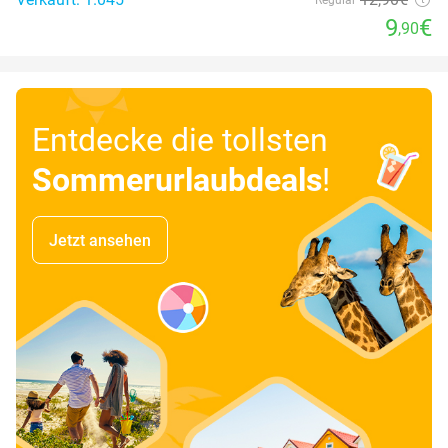
9
€
,90
Entdecke die tollsten
Sommerurlaubdeals
!
Jetzt ansehen