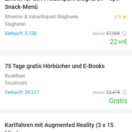
41%
Snack-Menü
Attractie- & Vakantiepark Slagharen
8.8
star
Slagharen
Verkauft: 5.138
37
,90
€
Regulär
22
€
,40
favorite_border
100%
75 Tage gratis Hörbücher und E-Books
BookBeat
Stockholm
Verkauft: 39.317
22
,47
€
Regulär
Gratis
favorite_border
Kartfahren mit Augmented Reality (3 x 15
35%