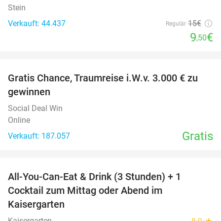
Stein
Verkauft: 44.437
15€
Regulär
9
€
,50
favorite_border
Gratis Chance, Traumreise i.W.v. 3.000 € zu
gewinnen
Social Deal Win
Online
Gratis
Verkauft: 187.057
favorite_border
All-You-Can-Eat & Drink (3 Stunden) + 1
33%
Cocktail zum Mittag oder Abend im
Kaisergarten
Kaisergarten
star