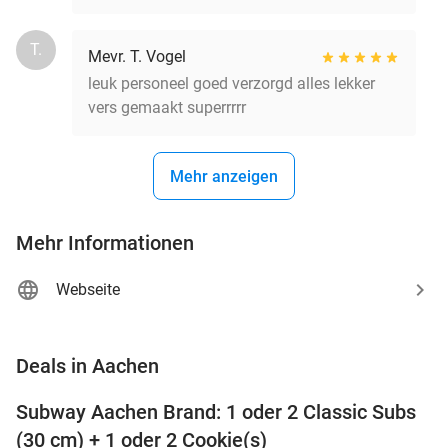
T.
Mevr. T. Vogel
leuk personeel goed verzorgd alles lekker
vers gemaakt superrrrr
Mehr anzeigen
Mehr Informationen
Webseite
favorite_border
Deals in Aachen
Subway Aachen Brand: 1 oder 2 Classic Subs
33%
(30 cm) + 1 oder 2 Cookie(s)