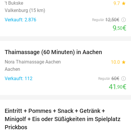
't Bukske
9.7
star
Valkenburg (15 km)
Verkauft: 2.876
12
,50
€
Regulär
9
€
,50
favorite_border
Thaimassage (60 Minuten) in Aachen
30%
Nora Thaimassage Aachen
10.0
star
Aachen
Verkauft: 112
60€
Regulär
41
€
,90
favorite_border
Eintritt + Pommes + Snack + Getränk +
50%
Minigolf + Eis oder Süßigkeiten im Spielplatz
Prickbos