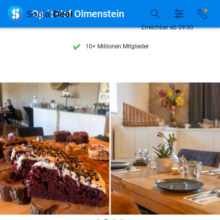
Entdecke 15.000+ Deals

Op ´t Hof Olmenstein
7 Tage die Woche verfügbar
Erreichbar ab 09:00
10+ Millionen Mitglieder
9,4
basierend auf
206.262 Bewertungen
Entdecke 15.000+ Deals
7 Tage die Woche verfügbar
10+ Millionen Mitglieder