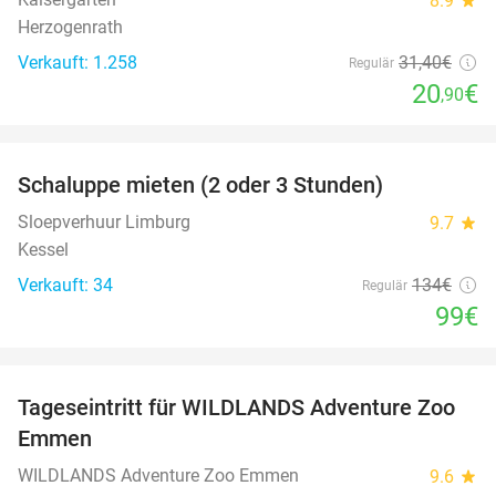
8.9
Herzogenrath
Verkauft: 1.258
31
,40
€
Regulär
20
€
,90
favorite_border
Schaluppe mieten (2 oder 3 Stunden)
26%
Sloepverhuur Limburg
9.7
star
Kessel
Verkauft: 34
134€
Regulär
99€
favorite_border
Tageseintritt für WILDLANDS Adventure Zoo
24%
Emmen
WILDLANDS Adventure Zoo Emmen
9.6
star