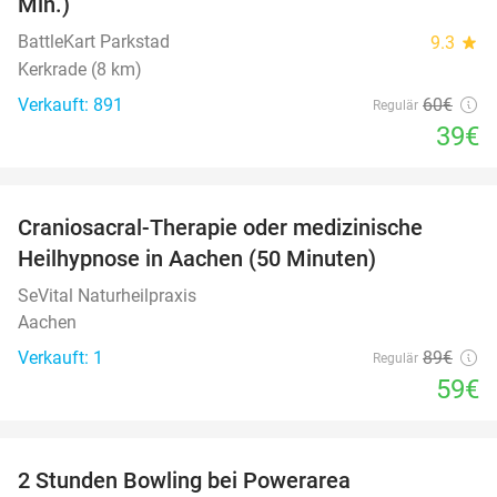
Min.)
BattleKart Parkstad
9.3
star
Kerkrade (8 km)
Verkauft: 891
60€
Regulär
39€
favorite_border
Craniosacral-Therapie oder medizinische
34%
Heilhypnose in Aachen (50 Minuten)
SeVital Naturheilpraxis
Aachen
Verkauft: 1
89€
Regulär
59€
favorite_border
2 Stunden Bowling bei Powerarea
53%