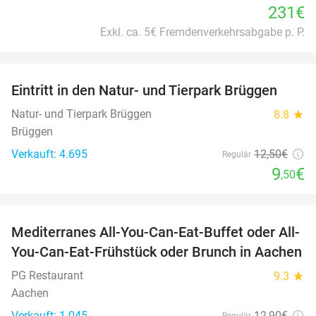
231€
Exkl. ca. 5€ Fremdenverkehrsabgabe p. P.
favorite_border
Eintritt in den Natur- und Tierpark Brüggen
24%
Natur- und Tierpark Brüggen
8.8
star
Brüggen
Verkauft: 4.695
12
,50
€
Regulär
9
€
,50
favorite_border
Mediterranes All-You-Can-Eat-Buffet oder All-
23%
You-Can-Eat-Frühstück oder Brunch in Aachen
PG Restaurant
9.3
star
Aachen
Verkauft: 1.045
12
,90
€
Regulär