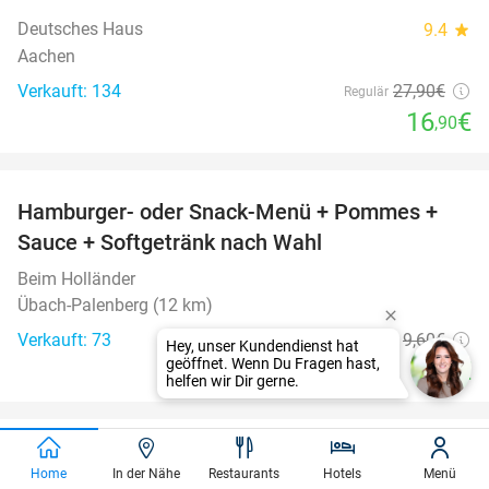
Deutsches Haus
9.4
star
Aachen
Verkauft: 134
27
,90
€
Regulär
16
€
,90
favorite_border
Hamburger- oder Snack-Menü + Pommes +
35%
Sauce + Softgetränk nach Wahl
Beim Holländer
Übach-Palenberg (12 km)
Verkauft: 73
9
,60
€
Regulär
6
€
,25
favorite_border
Eintritt in den Boudewijn Seapark
35%
Home
In der Nähe
Restaurants
Hotels
Menü