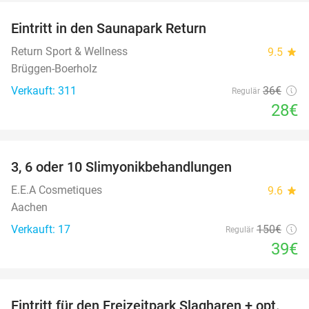
Eintritt in den Saunapark Return
22%
Return Sport & Wellness
9.5
star
Brüggen-Boerholz
Verkauft: 311
36€
Regulär
28€
favorite_border
3, 6 oder 10 Slimyonikbehandlungen
74%
E.E.A Cosmetiques
9.6
star
Aachen
Verkauft: 17
150€
Regulär
39€
favorite_border
Eintritt für den Freizeitpark Slagharen + opt.