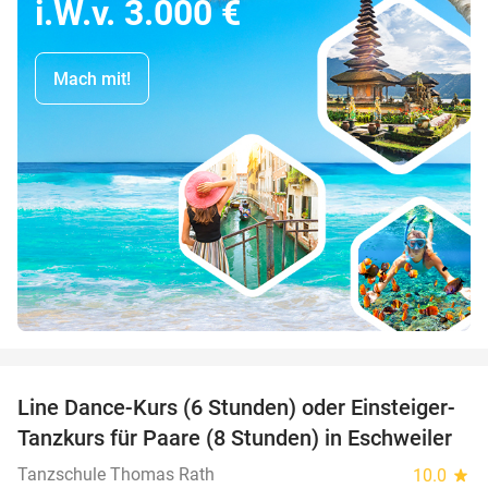
i.W.v. 3.000 €
Mach mit!
favorite_border
Line Dance-Kurs (6 Stunden) oder Einsteiger-
57%
Tanzkurs für Paare (8 Stunden) in Eschweiler
Tanzschule Thomas Rath
10.0
star