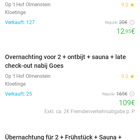
Op 't Hof Olmenstein
9.3
star
Kloetinge
Verkauft: 127
20€
Regulär
12
€
,95
favorite_border
Overnachting voor 2 + ontbijt + sauna + late
check-out nabij Goes
Op 't Hof Olmenstein
9.3
star
Kloetinge
Verkauft: 25
169€
Regulär
109€
Exkl. ca. 2€ Fremdenverkehrsabgabe p. P.
favorite_border
Übernachtung für 2 + Frühstück + Sauna +