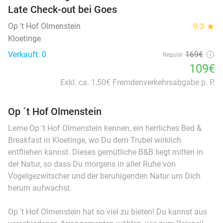
Late Check-out bei Goes
Op 't Hof Olmenstein
9.3
star
Kloetinge
Verkauft: 0
169€
Regulär
109€
Exkl. ca. 1,50€ Fremdenverkehrsabgabe p. P.
Op ´t Hof Olmenstein
Lerne Op 't Hof Olmenstein kennen, ein herrliches Bed &
Breakfast in Kloetinge, wo Du dem Trubel wirklich
entfliehen kannst. Dieses gemütliche B&B liegt mitten in
der Natur, so dass Du morgens in aller Ruhe von
Vogelgezwitscher und der beruhigenden Natur um Dich
herum aufwachst.
Op 't Hof Olmenstein hat so viel zu bieten! Du kannst aus