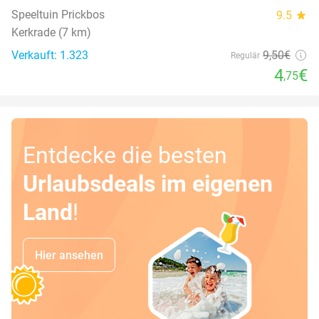
Speeltuin Prickbos
9.5
star
Kerkrade (7 km)
Verkauft: 1.323
9
,50
€
Regulär
4
€
,75
Entdecke die besten
Urlaubsdeals im eigenen
Land
!
Hier ansehen