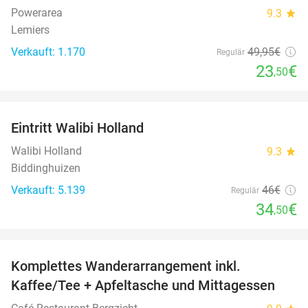
Powerarea
9.3
star
Lemiers
Verkauft: 1.170
49
,95
€
Regulär
23
€
,50
favorite_border
Eintritt Walibi Holland
25%
Walibi Holland
9.3
star
Biddinghuizen
Verkauft: 5.139
46€
Regulär
34
€
,50
favorite_border
Komplettes Wanderarrangement inkl.
30%
Kaffee/Tee + Apfeltasche und Mittagessen