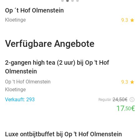
Op ´t Hof Olmenstein
Kloetinge
9.3
star
Verfügbare Angebote
favorite_border
2-gangen high tea (2 uur) bij Op 't Hof
Olmenstein
Op 't Hof Olmenstein
9.3
star
Kloetinge
Verkauft: 293
24
,50
€
Regulär
17
€
,50
favorite_border
Luxe ontbijtbuffet bij Op 't Hof Olmenstein