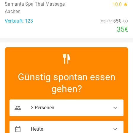
Samanta Spa Thai Massage
10.0
star
Aachen
Verkauft: 123
55€
Regulär
35€
Günstig spontan essen
gehen?