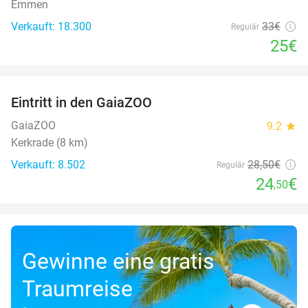
Emmen
Verkauft: 18.300
33€
Regulär
25€
favorite_border
Eintritt in den GaiaZOO
14%
GaiaZOO
9.2
star
Kerkrade (8 km)
Verkauft: 8.502
28
,50
€
Regulär
24
€
,50
Gewinne eine gratis
Traumreise