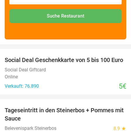
Suche Restaurant
favorite_border
Social Deal Geschenkkarte von 5 bis 100 Euro
Social Deal Giftcard
Online
5€
Verkauft: 76.890
favorite_border
Tageseintritt in den Steinerbos + Pommes mit
37%
Sauce
Belevenispark Steinerbos
8.9
star