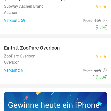
Subway Aachen Brand
9.3
star
Aachen
Verkauft: 59
15€
Regulär
9
€
,99
favorite_border
Eintritt ZooParc Overloon
34%
NEW
TODAY
ZooParc Overloon
9.7
star
Overloon
Verkauft: 6
25€
Regulär
16
€
,50
Gewinne heute ein iPhone