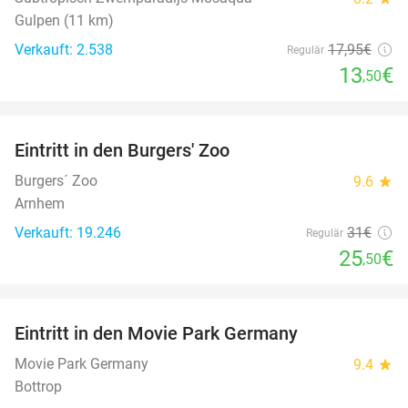
Gulpen (11 km)
Verkauft: 2.538
17
,95
€
Regulär
13
€
,50
favorite_border
Eintritt in den Burgers' Zoo
18%
Burgers´ Zoo
9.6
star
Arnhem
Verkauft: 19.246
31€
Regulär
25
€
,50
favorite_border
Eintritt in den Movie Park Germany
38%
Movie Park Germany
9.4
star
Bottrop