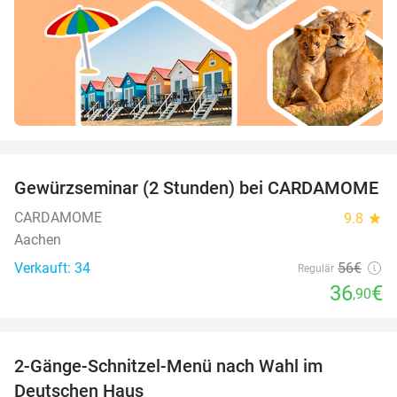
favorite_border
Gewürzseminar (2 Stunden) bei CARDAMOME
34%
CARDAMOME
9.8
star
Aachen
Verkauft: 34
56€
Regulär
36
€
,90
favorite_border
2-Gänge-Schnitzel-Menü nach Wahl im
39%
Deutschen Haus