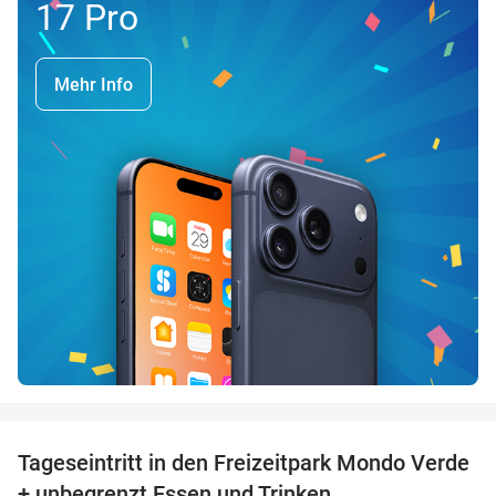
17 Pro
Mehr Info
favorite_border
Tageseintritt in den Freizeitpark Mondo Verde
25%
+ unbegrenzt Essen und Trinken