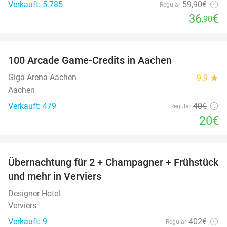
Verkauft: 5.785
59
,90
€
Regulär
36
€
,90
favorite_border
100 Arcade Game-Credits in Aachen
50%
Giga Arena Aachen
9.9
star
Aachen
Verkauft: 479
40€
Regulär
20€
favorite_border
Übernachtung für 2 + Champagner + Frühstück
43%
und mehr in Verviers
Designer Hotel
Verviers
Verkauft: 9
402€
Regulär