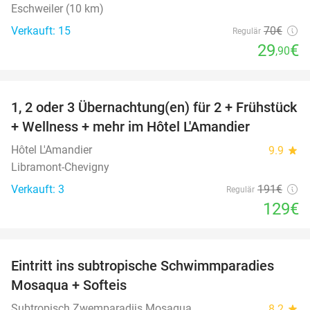
Eschweiler (10 km)
Verkauft: 15
70€
Regulär
29
€
,90
favorite_border
1, 2 oder 3 Übernachtung(en) für 2 + Frühstück
32%
NEW
+ Wellness + mehr im Hôtel L'Amandier
TODAY
Hôtel L'Amandier
9.9
star
Libramont-Chevigny
Verkauft: 3
191€
Regulär
129€
favorite_border
Eintritt ins subtropische Schwimmparadies
25%
Mosaqua + Softeis
Subtropisch Zwemparadijs Mosaqua
8.2
star