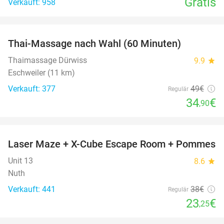
Gratis
Verkauft: 958
favorite_border
Thai-Massage nach Wahl (60 Minuten)
29%
Thaimassage Dürwiss
9.9
star
Eschweiler (11 km)
Verkauft: 377
49€
Regulär
34
€
,90
favorite_border
Laser Maze + X-Cube Escape Room + Pommes
39%
Unit 13
8.6
star
Nuth
Verkauft: 441
38€
Regulär
23
€
,25
favorite_border