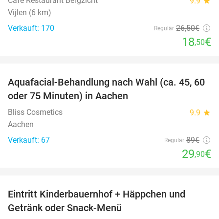
Café Restaurant Bergzicht
9.9
star
Vijlen (6 km)
Verkauft: 170
26
,50
€
Regulär
18
€
,50
favorite_border
Aquafacial-Behandlung nach Wahl (ca. 45, 60
66%
oder 75 Minuten) in Aachen
Bliss Cosmetics
9.9
star
Aachen
Verkauft: 67
89€
Regulär
29
€
,90
favorite_border
Eintritt Kinderbauernhof + Häppchen und
24%
Getränk oder Snack-Menü