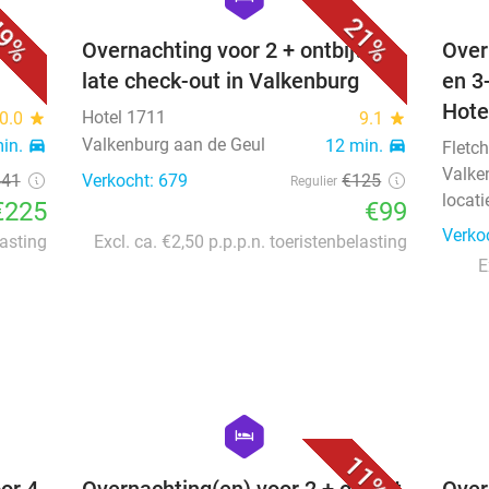
9%
21%
 4 +
Overnachting voor 2 + ontbijt +
Over
late check-out in Valkenburg
en 3
Hote
Hotel 1711
0.0
star
9.1
star
Valkenburg aan de Geul
min.
directions_car
12 min.
directions_car
Fletch
Valke
441
Verkocht: 679
€125
Regulier
locati
€225
€99
Verko
lasting
Excl. ca. €2,50 p.p.p.n. toeristenbelasting
E
favorite_border
favorite_border
hexagon
hotel
11%