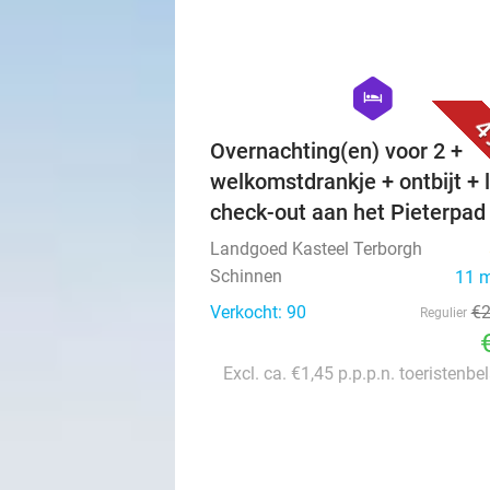
hexagon
hotel
4
Overnachting(en) voor 2 +
welkomstdrankje + ontbijt + 
check-out aan het Pieterpad
Landgoed Kasteel Terborgh
Schinnen
11 
Verkocht: 90
€
Regulier
Excl. ca. €1,45 p.p.p.n. toeristenbe