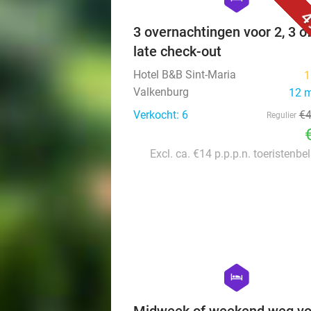
4
3 overnachtingen voor 2, 3 of
late check-out
Hotel B&B Sint-Maria
1
Valkenburg
12 
Verkocht: 6
€
Regulier
Excl. ca. €14 p.p.p.n. toeristenbe
hexagon
hotel