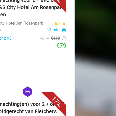
nachting voor 2 + evt. ontbijt
A&S City Hotel Am Rosenpark
ken
ity Hotel Am Rosenpark
8.2
star
en
13 min.
directions_car
cht: 90
€118
Regulier
€79
favorite_border
hexagon
hotel
17%
nachting(en) voor 2 + ontbijt
ofdgerecht van Fletcher's