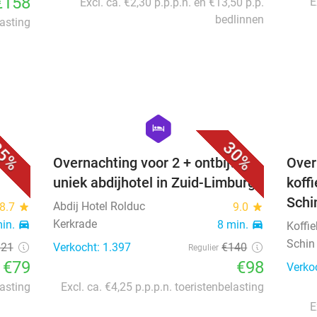
€158
E
Excl. ca. €2,30 p.p.p.n. en €13,50 p.p.
bedlinnen
lasting
favorite_border
favorite_border
hexagon
hotel
5%
30%
 bij
Overnachting voor 2 + ontbijt in
Over
uniek abdijhotel in Zuid-Limburg
koff
Schi
Abdij Hotel Rolduc
8.7
star
9.0
star
Kerkrade
min.
directions_car
8 min.
directions_car
Koffi
Schin
121
Verkocht: 1.397
€140
Regulier
€79
€98
Verko
lasting
Excl. ca. €4,25 p.p.p.n. toeristenbelasting
E