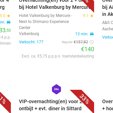
or 4
Overnachting(en) voor 2 + ontbijt
Over
rg
bij Hotel Valkenburg by Mercure
bij 
in A
Hotel Valkenburg by Mercure -
9.0
star
9.1
star
Next to Shimano Experience
min.
directions_car
A&S C
Center
Aach
83
,50
Valkenburg
13 min.
directions_car
14 p.p.
Verko
Verkocht: 177
€157
,82
Regulier
linnen
€140
Excl. ca. €5,75 p.p.p.n. toeristenbelasting
favorite_border
favorite_border
hexagon
hotel
1%
33%
tbijt
VIP-overnachting(en) voor 2 +
Over
ontbijt + evt. diner in Sittard
+ ho