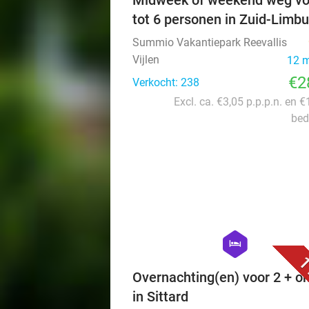
Midweek of weekend weg vo
tot 6 personen in Zuid-Limbu
Summio Vakantiepark Reevallis
Vijlen
12 
€2
Verkocht: 238
Excl. ca. €3,05 p.p.p.n. en €
bed
hexagon
hotel
1
Overnachting(en) voor 2 + on
in Sittard