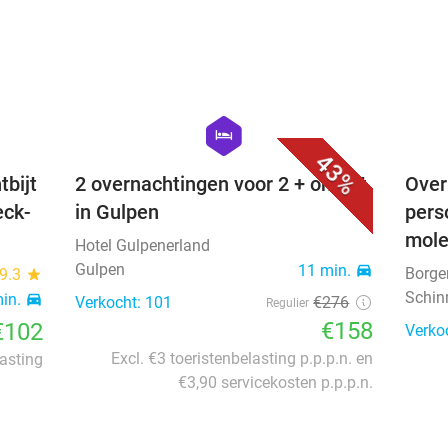
favorite_border
favorite_border
hexagon
hotel
43%
tbijt
2 overnachtingen voor 2 + ontbijt
Over
eck-
in Gulpen
pers
mol
Hotel Gulpenerland
Gulpen
11 min.
directions_car
Borge
9.3
star
Schin
min.
directions_car
Verkocht: 101
€276
Regulier
€158
€102
Verko
Excl. €3 toeristenbelasting p.p.p.n. en
lasting
€3,90 servicekosten p.p.p.n.