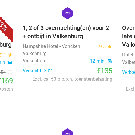
favorite_border
favorite_border
hexagon
hotel
3%
 +
1, 2 of 3 overnachting(en) voor 2
Over
+ ontbijt in Valkenburg
late
nburg
Valk
Hampshire Hotel - Voncken
9.5
star
Valkenburg
Hotel
9.1
star
Valkenburg
12 min.
directions_car
Valke
min.
directions_car
€135
Verkocht: 302
254
Verko
Excl. ca. €3 p.p.p.n. toeristenbelasting
€169
 kosten
Excl
favorite_border
favorite_border
hexagon
hotel