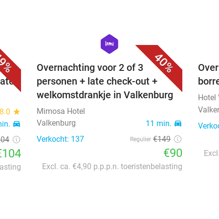
favorite_border
favorite_border
hexagon
hotel
9%
40%
Overnachting voor 2 of 3
Over
late
personen + late check-out +
borr
welkomstdrankje in Valkenburg
Hotel
Valke
Mimosa Hotel
8.0
star
Valkenburg
11 min.
directions_car
min.
directions_car
Verko
Verkocht: 137
€149
204
Regulier
€90
€104
Excl
Excl. ca. €4,90 p.p.p.n. toeristenbelasting
lasting