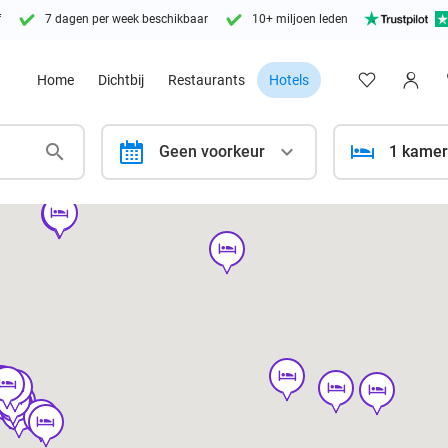
f
7 dagen per week beschikbaar
10+ miljoen leden
Home
Dichtbij
Restaurants
Hotels
calendar
Geen voorkeur
1 kamer
hotel
hotel
hotel
hotel
l
tel
hotel
hotel
hotel
hotel
el
hotel
hotel
hotel
hotel
hotel
hotel
hotel