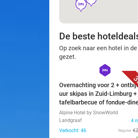
hotel
De beste hoteldeal
Op zoek naar een hotel in de 
gezet.
hexagon
hotel
3
Overnachting voor 2 + ontbijt
uur skipas in Zuid-Limburg + 
tafelbarbecue of fondue-din
Alpine Hotel by SnowWorld
Landgraaf
4 
Verkocht: 46
€
Regulier