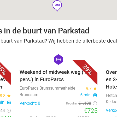
hotel
s in de buurt van Parkstad
buurt van Parkstad? Wij hebben de allerbeste deals
favorite_border
favorite_border
hexagon
hotel
5%
39%
 + 2-
Weekend of midweek weg (12
Over
evt.
pers.) in EuroParcs
en 3
er
Hote
EuroParcs Brunssummerheide
9.7
star
Brunssum
5 min.
directions_car
Fletch
8.8
star
Kerkr
min.
directions_car
Verkocht: 0
€1.198
Regulier
€725
Verko
244