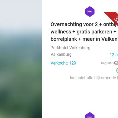
hexagon
hotel
3
Overnachting voor 2 + ontbijt
wellness + gratis parkeren +
borrelplank + meer in Valke
Parkhotel Valkenburg
Valkenburg
12 
Verkocht: 129
€
Regulier
Inclusief alle bijkomende
hexagon
hotel