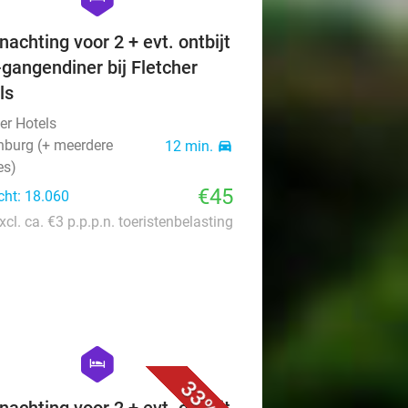
nachting voor 2 + evt. ontbijt
-gangendiner bij Fletcher
ls
er Hotels
nburg (+ meerdere
12 min.
directions_car
es)
€45
cht: 18.060
xcl. ca. €3 p.p.p.n. toeristenbelasting
favorite_border
hexagon
hotel
33%