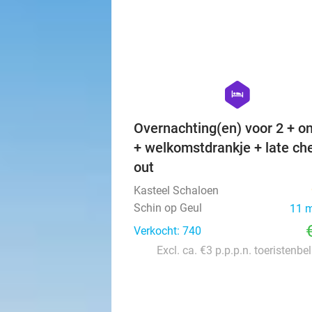
hexagon
hotel
Overnachting(en) voor 2 + on
+ welkomstdrankje + late ch
out
Kasteel Schaloen
Schin op Geul
11 
Verkocht: 740
Excl. ca. €3 p.p.p.n. toeristenbe