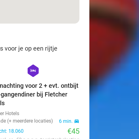
 voor je op een rijtje
favorite_border
hexagon
hotel
nachting voor 2 + evt. ontbijt
-gangendiner bij Fletcher
ls
er Hotels
ade (+ meerdere locaties)
6 min.
directions_car
€45
cht: 18.060